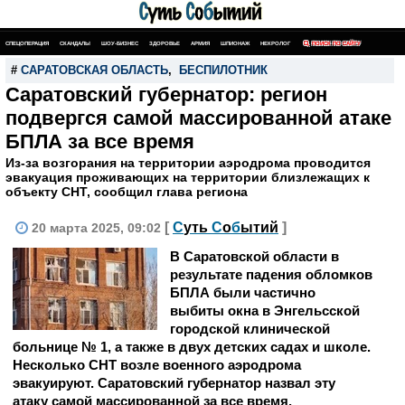
СПЕЦОПЕРАЦИЯ
СКАНДАЛЫ
ШОУ-БИЗНЕС
ЗДОРОВЬЕ
АРМИЯ
ШПИОНАЖ
НЕКРОЛОГ
ПОИСК ПО САЙТУ
#
САРАТОВСКАЯ ОБЛАСТЬ
,
БЕСПИЛОТНИК
Саратовский губернатор: регион
подвергся самой массированной атаке
БПЛА за все время
Из-за возгорания на территории аэродрома проводится
эвакуация проживающих на территории близлежащих к
объекту СНТ, сообщил глава региона
[
С
уть
С
о
б
ытий
]
20 марта 2025, 09:02
В Саратовской области в
результате падения обломков
БПЛА были частично
выбиты окна в Энгельсской
городской клинической
больнице № 1, а также в двух детских садах и школе.
Несколько СНТ возле военного аэродрома
эвакуируют. Саратовский губернатор назвал эту
атаку самой массированной за все время.