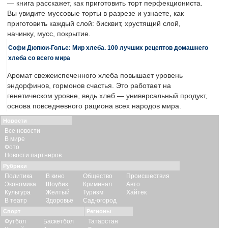
— книга расскажет, как приготовить торт перфекциониста.
Вы увидите муссовые торты в разрезе и узнаете, как
приготовить каждый слой: бисквит, хрустящий слой,
начинку, мусс, покрытие.
Софи Дюпюи-Голье: Мир хлеба. 100 лучших рецептов домашнего
хлеба со всего мира
Аромат свежеиспеченного хлеба повышает уровень
эндорфинов, гормонов счастья. Это работает на
генетическом уровне, ведь хлеб — универсальный продукт,
основа повседневного рациона всех народов мира.
Новости
Все новости
В мире
Фото
Новости партнеров
Рубрики
Политика
В кино
Общество
Происшествия
Экономика
Шоубиз
Криминал
Авто
Культура
Желтый
Туризм
Хайтек
В театр
Здоровье
Сад-огород
Спорт
Регионы
Футбол
Баскетбол
Татарстан