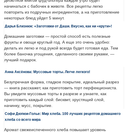
дебютной книгой фуд-блогера каждое утро будет
начинаться с бабочек в животе. Все рецепты легко
повторить из подручных ингредиентов, а на приготовление
некоторых блюд уйдет 5 минут.
Дарья Близнюк: «Заготовки от Даши. Вкусно, как ни «крути»!
Домашние заготовки — простой способ есть полезные
фрукты и овощи круглый год. А еще это очень удобно:
делать их легко и под рукой всегда будет готовая еда. Тем
более баночка угощения, сделанного своими руками, —
лучший подарок.
Анна Аксёнова: Муссовые торты. Легче легкого!
Безупречная форма, гладкое покрытие, идеальный разрез
— книга расскажет, как приготовить торт перфекциониста.
Вы увидите муссовые торты в разрезе и узнаете, как
приготовить каждый слой: бисквит, хрустящий слой,
начинку, мусс, покрытие.
Софи Дюпюи-Голье: Мир хлеба. 100 лучших рецептов домашнего
хлеба со всего мира
Аромат свежеиспеченного хлеба повышает уровень