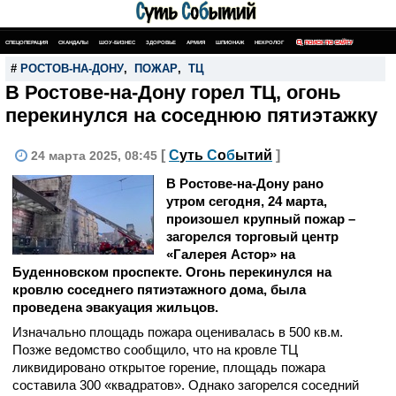
СПЕЦОПЕРАЦИЯ
СКАНДАЛЫ
ШОУ-БИЗНЕС
ЗДОРОВЬЕ
АРМИЯ
ШПИОНАЖ
НЕКРОЛОГ
ПОИСК ПО САЙТУ
#
РОСТОВ-НА-ДОНУ
,
ПОЖАР
,
ТЦ
В Ростове-на-Дону горел ТЦ, огонь
перекинулся на соседнюю пятиэтажку
[
С
уть
С
о
б
ытий
]
24 марта 2025, 08:45
В Ростове-на-Дону рано
утром сегодня, 24 марта,
произошел крупный пожар –
загорелся торговый центр
«Галерея Астор» на
Буденновском проспекте. Огонь перекинулся на
кровлю соседнего пятиэтажного дома, была
проведена эвакуация жильцов.
Изначально площадь пожара оценивалась в 500 кв.м.
Позже ведомство сообщило, что на кровле ТЦ
ликвидировано открытое горение, площадь пожара
составила 300 «квадратов». Однако загорелся соседний