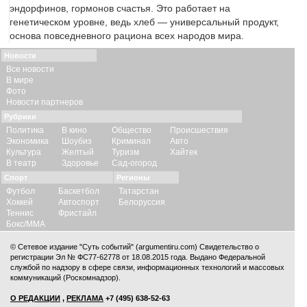
эндорфинов, гормонов счастья. Это работает на
генетическом уровне, ведь хлеб — универсальный продукт,
основа повседневного рациона всех народов мира.
Новости
Все новости
В мире
Фото
Новости партнеров
Рубрики
Политика
В кино
Общество
Происшествия
Экономика
Шоубиз
Криминал
Авто
Культура
Желтый
Туризм
Хайтек
В театр
Здоровье
Сад-огород
Спорт
Регионы
Футбол
Баскетбол
Татарстан
Хоккей
Автоспорт
Белоруссия
Теннис
Фристайл
Бокс/ММА
© Сетевое издание "Суть событий" (argumentiru.com) Свидетельство о
регистрации Эл № ФС77-62778 от 18.08.2015 года. Выдано Федеральной
службой по надзору в сфере связи, информационных технологий и массовых
коммуникаций (Роскомнадзор).
О РЕДАКЦИИ
,
РЕКЛАМА
+7 (495) 638-52-63