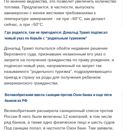
По мнению ведомства, это позволит увеличить количество
топлива. Предлагается, в частности, выпускать
авиакеросин с менее жесткими требованиями к
температуре замерзания - не при –60°C, как делают
сейчас, а при –50°C.
Где родился, там не пригодился: Дональд Трамп подписал
новый указ по борьбе с "родильным туризмом"
Дональд Трамп попытался обойти недавнее решение
Верховного суда, признавшее незаконным его указ о
запрете на получение гражданства по праву рождения, и
подписал новый указ, направленный на запрет так
называемого "родильного туризма", подразумевающего
приезд в страну на роды для получения ребенком
американского гражданства.
Великобритания ввела санкции против Озон банка и еще пяти
банков из РФ
Великобритания расширила санкционный список против
России.В него были включены 12 компаний, в том числе
ряд банков, а также одно физическое лицо и шесть судов.
Под санкции попал, в частности Озон банк. Там заявили,