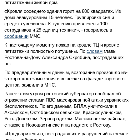
пятиэтажный жилой дом.
«Кровля соседнего здания горит на 800 квадратах. Из
дома эвакуированы 15 человек. Группировка сил и
средств увеличена. К тушению привлечены 100
сотрудников и 29 единиц техники», - говорилось в
сообщении
МЧС.
К настоящему моменту пожар на кровле ТЦ и кровле
пятиэтажки полностью потушены. По
словам
главы
Ростова-на-Дону Александра Скрябина, пострадавших
нет.
По предварительным данным, возгорание произошло из-
за короткого замыкания в вывеске на фасаде торгового
центра, заявили в МЧС.
Ранее этим утром ростовский губернатор сообщал об
отражении силами ПВО массированной атаки украинских
беспилотников. По его данным, БПЛА уничтожили в
Аксайском, Октябрьском сельском, Красносулинском,
Усть-Донецком, Зерноградском, Мясниковском районах,
с также в Новошахтинске и на подлете к Ростову.
«Предварительно, пострадавших и разрушений на земле
нет», - добавил он.