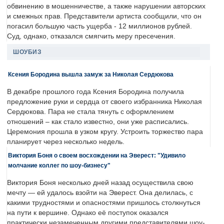
обвинению в мошенничестве, а также нарушении авторских
и смежных прав. Представители артиста сообщили, что он
погасил большую часть ущерба - 12 миллионов рублей.
Суд, однако, отказался смягчить меру пресечения.
ШОУБИЗ
Ксения Бородина вышла замуж за Николая Сердюкова
В декабре прошлого года Ксения Бородина получила
предложение руки и сердца от своего избранника Николая
Сердюкова. Пара не стала тянуть с оформлением
отношений – как стало известно, они уже расписались.
Церемония прошла в узком кругу. Устроить торжество пара
планирует через несколько недель.
Виктория Боня о своем восхождении на Эверест: "Удивило
молчание коллег по шоу-бизнесу"
Виктория Боня несколько дней назад осуществила свою
мечту — ей удалось взойти на Эверест. Она делилась, с
какими трудностями и опасностями пришлось столкнуться
на пути к вершине. Однако её поступок оказался
практически незамеченным другими представителями шоу-