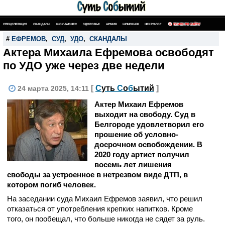
СПЕЦОПЕРАЦИЯ
СКАНДАЛЫ
ШОУ-БИЗНЕС
ЗДОРОВЬЕ
АРМИЯ
ШПИОНАЖ
НЕКРОЛОГ
ПОИСК ПО САЙТУ
#
ЕФРЕМОВ
,
СУД
,
УДО
,
СКАНДАЛЫ
Актера Михаила Ефремова освободят
по УДО уже через две недели
[
С
уть
С
о
б
ытий
]
24 марта 2025, 14:11
Актер Михаил Ефремов
выходит на свободу. Суд в
Белгороде удовлетворил его
прошение об условно-
досрочном освобождении. В
2020 году артист получил
восемь лет лишения
свободы за устроенное в нетрезвом виде ДТП, в
котором погиб человек.
На заседании суда Михаил Ефремов заявил, что решил
отказаться от употребления крепких напитков. Кроме
того, он пообещал, что больше никогда не сядет за руль.