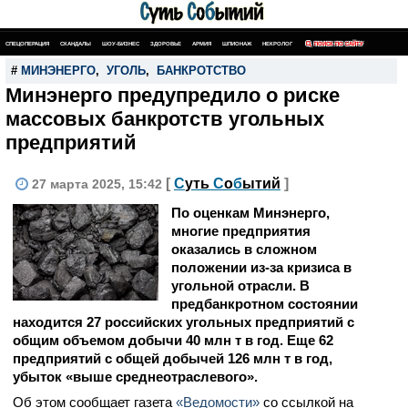
СПЕЦОПЕРАЦИЯ
СКАНДАЛЫ
ШОУ-БИЗНЕС
ЗДОРОВЬЕ
АРМИЯ
ШПИОНАЖ
НЕКРОЛОГ
ПОИСК ПО САЙТУ
#
МИНЭНЕРГО
,
УГОЛЬ
,
БАНКРОТСТВО
Минэнерго предупредило о риске
массовых банкротств угольных
предприятий
[
С
уть
С
о
б
ытий
]
27 марта 2025, 15:42
По оценкам Минэнерго,
многие предприятия
оказались в сложном
положении из-за кризиса в
угольной отрасли. В
предбанкротном состоянии
находится 27 российских угольных предприятий с
общим объемом добычи 40 млн т в год. Еще 62
предприятий с общей добычей 126 млн т в год,
убыток «выше среднеотраслевого».
Об этом сообщает газета
«Ведомости»
со ссылкой на