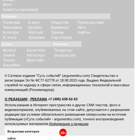
Фото
Новости партнеров
Рубрики
Политика
В кино
Общество
Происшествия
Экономика
Шоубиз
Криминал
Авто
Культура
Желтый
Туризм
Хайтек
В театр
Здоровье
Сад-огород
Спорт
Регионы
Футбол
Баскетбол
Татарстан
Хоккей
Автоспорт
Белоруссия
Теннис
Фристайл
Бокс/ММА
© Сетевое издание "Суть событий" (argumentiru.com) Свидетельство о
регистрации Эл № ФС77-62778 от 18.08.2015 года. Выдано Федеральной
службой по надзору в сфере связи, информационных технологий и массовых
коммуникаций (Роскомнадзор).
О РЕДАКЦИИ
,
РЕКЛАМА
+7 (495) 638-52-63
Использование в Интернет-пространстве и других СМИ текстов, фото и
видеоматериалов, опубликованных на этом сайте, допускается с
разрешения
редакции
при условии обязательного размещения гиперссылки на источник
публикации («Суть событий» - argumentiru.com), точного воспроизведения
используемых материалов.
Информация о редакции
Возрастная категория
18+
сайта: