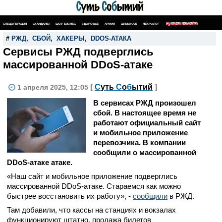
СПЕЦОПЕРАЦИЯ
СКАНДАЛЫ
ШОУ-БИЗНЕС
ЗДОРОВЬЕ
АРМИЯ
ШПИОНАЖ
НЕКРОЛОГ
ПОИСК ПО САЙТУ
#
РЖД
,
СБОЙ
,
ХАКЕРЫ
,
DDOS-АТАКА
Сервисы РЖД подверглись
массированной DDoS-атаке
[
С
уть
С
о
б
ытий
]
1 апреля 2025, 12:05
В сервисах РЖД произошел
сбой. В настоящее время не
работают официальный сайт
и мобильное приложение
перевозчика. В компании
сообщили о массированной
DDoS-атаке атаке.
«Наш сайт и мобильное приложение подверглись
массированной DDoS-атаке. Стараемся как можно
быстрее восстановить их работу», -
сообщили
в РЖД.
Там добавили, что кассы на станциях и вокзалах
функционируют штатно, продажа билетов