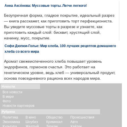
Анна Аксёнова: Муссовые торты. Легче легкого!
Безупречная форма, гладкое покрытие, идеальный разрез
— книга расскажет, как приготовить торт перфекциониста.
Вы увидите муссовые торты в разрезе и узнаете, как
приготовить каждый слой: бисквит, хрустящий слой,
начинку, мусс, покрытие.
Софи Дюпюи-Голье: Мир хлеба. 100 лучших рецептов домашнего
хлеба со всего мира
Аромат свежеиспеченного хлеба повышает уровень
эндорфинов, гормонов счастья. Это работает на
генетическом уровне, ведь хлеб — универсальный продукт,
основа повседневного рациона всех народов мира.
Новости
Все новости
В мире
Фото
Новости партнеров
Рубрики
Политика
В кино
Общество
Происшествия
Экономика
Шоубиз
Криминал
Авто
Культура
Желтый
Туризм
Хайтек