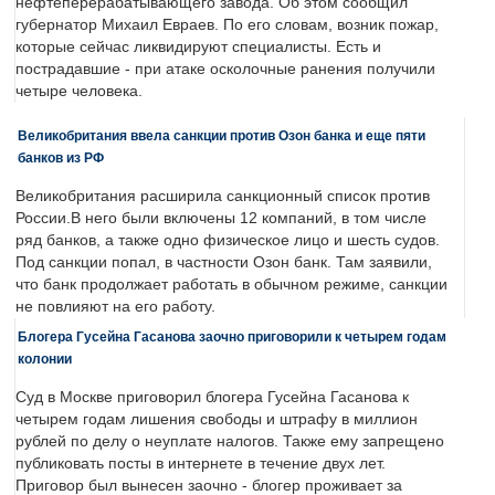
нефтеперерабатывающего завода. Об этом сообщил
губернатор Михаил Евраев. По его словам, возник пожар,
которые сейчас ликвидируют специалисты. Есть и
пострадавшие - при атаке осколочные ранения получили
четыре человека.
Великобритания ввела санкции против Озон банка и еще пяти
банков из РФ
Великобритания расширила санкционный список против
России.В него были включены 12 компаний, в том числе
ряд банков, а также одно физическое лицо и шесть судов.
Под санкции попал, в частности Озон банк. Там заявили,
что банк продолжает работать в обычном режиме, санкции
не повлияют на его работу.
Блогера Гусейна Гасанова заочно приговорили к четырем годам
колонии
Суд в Москве приговорил блогера Гусейна Гасанова к
четырем годам лишения свободы и штрафу в миллион
рублей по делу о неуплате налогов. Также ему запрещено
публиковать посты в интернете в течение двух лет.
Приговор был вынесен заочно - блогер проживает за