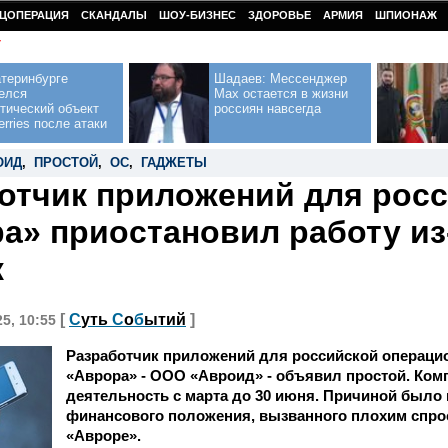
ЦОПЕРАЦИЯ
СКАНДАЛЫ
ШОУ-БИЗНЕС
ЗДОРОВЬЕ
АРМИЯ
ШПИОНАЖ
У
теринбурге
Шадаев: Мессенджер
елся
Max остается в жизни
тический объект
россиян навсегда
erries после атаки
ОИД
,
ПРОСТОЙ
,
ОС
,
ГАДЖЕТЫ
отчик приложений для рос
а» приостановил работу из
ж
[
С
уть
С
о
б
ытий
]
25, 10:55
Разработчик приложений для российской операци
«Аврора» - ООО «Авроид» - объявил простой. Ком
деятельность с марта до 30 июня. Причиной было
финансового положения, вызванного плохим спрос
«Авроре».