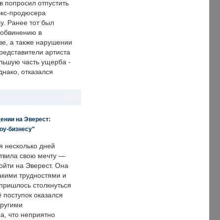
в попросил отпустить
экс-продюсера
у. Ранее тот был
 обвинению в
е, а также нарушении
редставители артиста
льшую часть ущерба -
днако, отказался
ении на Эверест:
оу-бизнесу"
я несколько дней
твила свою мечту —
ойти на Эверест. Она
акими трудностями и
пришлось столкнуться
ё поступок оказался
другими
а, что неприятно