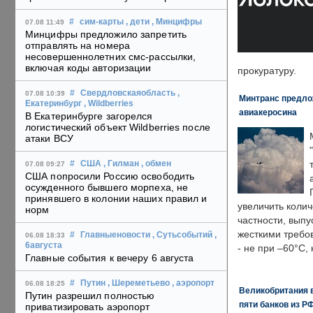
#
сим-карты
, дети
, Минцифры
07.08 11:49
Минцифры предложило запретить
отправлять на номера
несовершеннолетних смс-рассылки,
включая коды авторизации
прокуратуру.
#
Свердловскаяобласть
,
07.08 10:39
Минтранс предлож
Екатеринбург
, Wildberries
авиакеросина
В Екатеринбурге загорелся
логистический объект Wildberries после
атаки ВСУ
#
США
, Гилман
, обмен
07.08 09:27
США попросили Россию освободить
осужденного бывшего морпеха, не
принявшего в колонии наших правил и
увеличить колич
норм
частности, выпу
жесткими требо
#
Главныеновости
, Сутьсобытий
,
06.08 18:33
6августа
- не при –60°C,
Главные события к вечеру 6 августа
#
Путин
, Шереметьево
, аэропорт
06.08 18:25
Великобритания в
Путин разрешил полностью
пяти банков из Р
приватизировать аэропорт