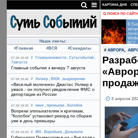
КАРТИНА ДНЯ
СПЕ
ПОИСК ПО САЙТ
В Ека
загор
логис
Wildb
Наши ленты:
ВСУ
#Главная
#ВСЯ
#Скандалы
#
АВРОРА
,
АВР
Разраб
#
Главныеновости
, Сутьсобытий
,
07.08 18:49
7августа
Главные события к вечеру 7 августа
«Аврор
#
Уолкер
, ВНЖ
, выдворение
прода
07.08 18:46
«Веселый молочник» Джастас Уолкер в
ужасе - он получил уведомление ФМС о
депортации из России
3 апреля 20
#
кино
, премьера
, Колобок
07.08 18:35
Вопреки злопыхателям и критикам,
"Колобок" установил рекорд по сборам
уже в день премьеры
#
МО
, Воробьев
, Деньполя
07.08 18:29
Губернатор Подмосковья на «Дне поля»