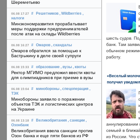
Шереметьево
#
Решетников
, Wildberries
,
06.08 17:27
налоги
Минэкономразвития прорабатывает
меры поддержки предпринимателей
после атак на склады Wildberries
шесть судов. По
банк. Там заяви
#
Омаров
, скандалы
06.08 16:27
Омаров обратился за помощью к
обычном режиме
Бастрыкину в деле своей супруги
работу.
#
образование
, вузы
, квоты
06.08 15:33
Ректор МГИМО предложил ввести квоты
«Веселый молочни
для олимпиадников при приеме в вузы
получил уведомл
#
минобороны
, спецоперация
,
06.08 15:04
ТЭК
Минобороны заявило о поражении
объектов ТЭК и логистических центров
на Украине
#
Великобритания
, санкции
,
06.08 13:18
аннулировании в
Озонбанк
семьей в ближа
Великобритания ввела санкции против
Озон банка и еще пяти банков из РФ
из России. Что 