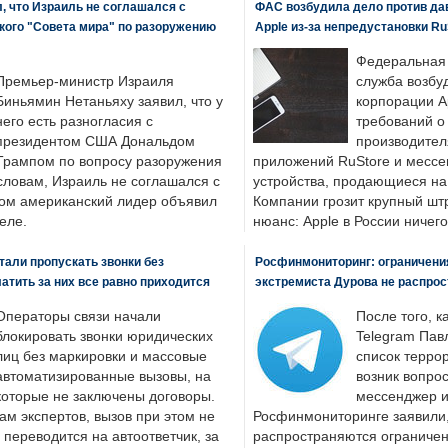
, что Израиль не соглашался с
ФАС возбудила дело против да
кого "Совета мира" по разоружению
Apple из-за непредустановки Ru
Федеральная
Премьер-министр Израиля
служба возбу
Биньямин Нетаньяху заявил, что у
корпорации A
него есть разногласия с
требований о
президентом США Дональдом
производител
Трампом по вопросу разоружения
приложений RuStore и месс
словам, Израиль не соглашался с
устройства, продающиеся на
ром американский лидер объявил
Компании грозит крупный штр
еле.
нюанс: Apple в России ничего
али пропускать звонки без
Росфинмониторинг: ограничения
латить за них все равно приходится
экстремиста Дурова не распрос
Операторы связи начали
После того, к
блокировать звонки юридических
Telegram Пав
лиц без маркировки и массовые
список террор
автоматизированные вызовы, на
возник вопрос
которые не заключены договоры.
мессенджер и
ам экспертов, вызов при этом не
Росфинмониторинге заявили, 
 переводится на автоответчик, за
распространяются ограничени