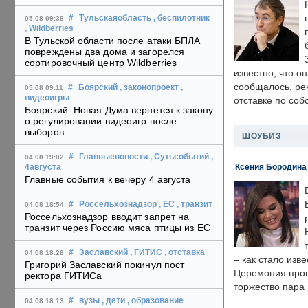
#
Тульскаяобласть
, беспилотник
05.08 09:38
, Wildberries
В Тульской области после атаки БПЛА
повреждены два дома и загорелся
сортировочный центр Wildberries
известно, что о
сообщалось, ре
#
Боярский
, законопроект
,
05.08 09:11
видеоигры
отставке по со
Боярский: Новая Дума вернется к закону
о регулировании видеоигр после
выборов
ШОУБИЗ
#
Главныеновости
, Сутьсобытий
,
04.08 19:02
Ксения Бородина
4августа
Главные события к вечеру 4 августа
#
Россельхознадзор
, ЕС
, транзит
04.08 18:54
Россельхознадзор вводит запрет на
транзит через Россию мяса птицы из ЕС
#
Заславский
, ГИТИС
, отставка
04.08 18:28
– как стало изв
Григорий Заславский покинул пост
Церемония прошл
ректора ГИТИСа
торжество пара 
#
вузы
, дети
, образование
04.08 18:13