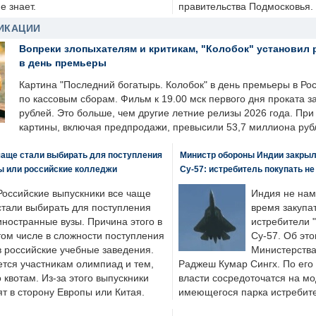
е знает.
правительства Подмосковья.
ИКАЦИИ
Вопреки злопыхателям и критикам, "Колобок" установил 
в день премьеры
Картина "Последний богатырь. Колобок" в день премьеры в Ро
по кассовым сборам. Фильм к 19.00 мск первого дня проката 
рублей. Это больше, чем другие летние релизы 2026 года. Пр
картины, включая предпродажи, превысили 53,7 миллиона руб
чаще стали выбирать для поступления
Министр обороны Индии закрыл
ы или российские колледжи
Су-57: истребитель покупать н
Российские выпускники все чаще
Индия не нам
стали выбирать для поступления
время закупа
иностранные вузы. Причина этого в
истребители "
том числе в сложности поступления
Су-57. Об это
в российские учебные заведения.
Министерства
ется участникам олимпиад и тем,
Раджеш Кумар Сингх. По его
о квотам. Из-за этого выпускники
власти сосредоточатся на м
т в сторону Европы или Китая.
имеющегося парка истребит