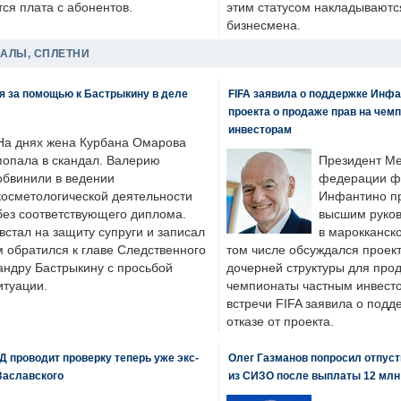
ся плата с абонентов.
этим статусом накладываютс
бизнесмена.
ДАЛЫ, СПЛЕТНИ
я за помощью к Бастрыкину в деле
FIFA заявила о поддержке Инфа
проекта о продаже прав на чем
инвесторам
На днях жена Курбана Омарова
попала в скандал. Валерию
Президент М
обвинили в ведении
федерации фу
косметологической деятельности
Инфантино пр
без соответствующего диплома.
высшим руков
стал на защиту супруги и записал
в марокканско
м обратился к главе Следственного
том числе обсуждался проек
андру Бастрыкину с просьбой
дочерней структуры для про
итуации.
чемпионаты частным инвесто
встречи FIFA заявила о под
отказе от проекта.
 проводит проверку теперь уже экс-
Олег Газманов попросил отпуст
Заславского
из СИЗО после выплаты 12 млн