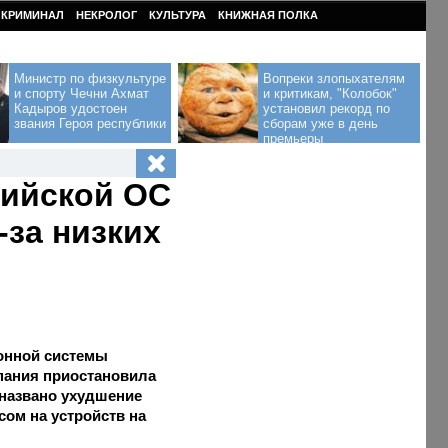
КРИМИНАЛ
НЕКРОЛОГ
КУЛЬТУРА
КНИЖНАЯ ПОЛКА
Министр по физкультуре
Вопреки злопыхателям
и спорту Чечни Ахмат
и критикам, "Колобок"
Кадыров удостоен
установил рекорд по
звания Героя республики
сборам уже в день
премьеры
сийской ОС
-за низких
онной системы
пания приостановила
 названо ухудшение
ом на устройств на