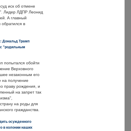
суд иск об отмене
о". Лидер ЛДПР Леонид
ей. А главный
и обратился в
я: Дональд Трамп
 с "родильным
п попытался обойти
ение Верховного
вшее незаконным его
е на получение
по праву рождения, и
ленный на запрет так
изма",
страну на роды для
нского гражданства.
дить осужденного
о в колонии наших