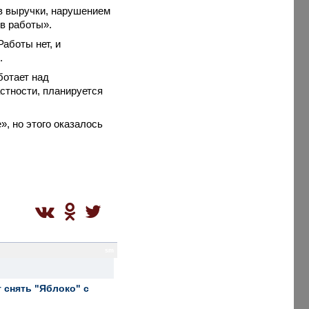
в выручки, нарушением
в работы».
Работы нет, и
.
ботает над
стности, планируется
», но этого оказалось
sm
 снять "Яблоко" с