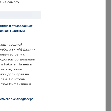
я на самого
нтино и отказалась от
пионаты частным
еждународной
тбола (FIFA) Джанни
овел встречу с
одством организации
м Рабате. На ней в
т по созданию
дажи доли прав на
рам. По итогам
держке Инфантино и
ить его экс-продюсера