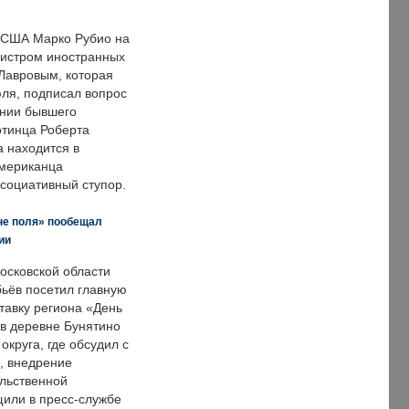
 США Марко Рубио на
нистром иностранных
Лавровым, которая
ля, подписал вопрос
нии бывшего
отинца Роберта
а находится в
американца
ссоциативный ступор.
не поля» пообещал
ии
осковской области
ьёв посетил главную
тавку региона «День
 в деревне Бунятино
округа, где обсудил с
, внедрение
ольственной
щили в пресс-службе