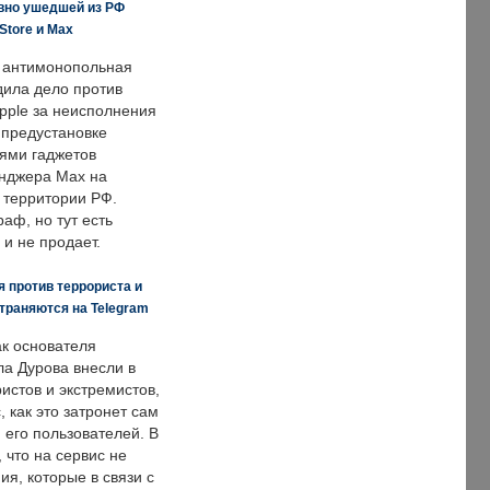
вно ушедшей из РФ
Store и Max
 антимонопольная
дила дело против
pple за неисполнения
 предустановке
ями гаджетов
енджера Max на
 территории РФ.
аф, но тут есть
 и не продает.
 против террориста и
траняются на Telegram
ак основателя
ла Дурова внесли в
истов и экстремистов,
, как это затронет сам
 его пользователей. В
что на сервис не
я, которые в связи с