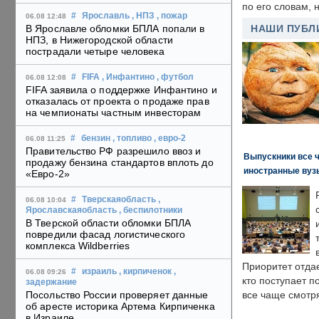
по его словам, н
#
Ярославль
, НПЗ
, пожар
06.08 12:48
В Ярославле обломки БПЛА попали в
НАШИ ПУБЛ
НПЗ, в Нижегородской области
пострадали четыре человека
#
FIFA
, Инфантино
, футбол
06.08 12:08
FIFA заявила о поддержке Инфантино и
отказалась от проекта о продаже прав
на чемпионаты частным инвесторам
#
бензин
, топливо
, евро-2
06.08 11:25
Правительство РФ разрешило ввоз и
Выпускники все 
продажу бензина стандартов вплоть до
иностранные вуз
«Евро-2»
#
Тверскаяобласть
,
06.08 10:04
Ярославскаяобласть
, беспилотники
В Тверской области обломки БПЛА
повредили фасад логистического
комплекса Wildberries
Приоритет отда
#
израиль
, кирпиченок
,
06.08 09:26
кто поступает п
задержание
Посольство России проверяет данные
все чаще смотря
об аресте историка Артема Кирпиченка
в Израиле