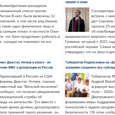
правил и норм
Великобритания расширила
санкционный список против
Госсекретарь
России.В него были включены 12
встрече с ми
компаний, в том числе ряд банков,
дел Сергеем 
а также одно физическое лицо и
прошла 23 ию
д санкции попал, в частности Озон
об освобожде
ли, что банк продолжает работать в
американского морского пех
, санкции не повлияют на его
Гилмана, который с 2022 год
российской тюрьме. Семья 
утверждает, что он впал в ди
к» Джастас Уолкер в ужасе - он
Губернатор Подмосковья на «Д
ение ФМС о депортации из России
аграриям сохранить все субсид
Переехавший в Россию из США
Губернатор М
фермер Джастас Уолкер, хорошо
Андрей Вороб
известный как "Веселый молочник",
аграрную выс
сообщил, что получил уведомление
поля – 2026»
миграционной службы об
Дмитровского 
ида на жительство. Его вместе с
фермерами меры поддержки
йшее время должны депортировать
технологий и задачи продов
стало причиной такого решения, он,
безопасности. Об этом сооб