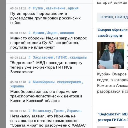
который взимает
#
Путин
, назначение
, армия
05.08 16:21
Путин провел перестановки в
СЛУХИ, СКАН
руководстве группировок российских
войск
Омаров обратилс
#
Армия
, Индия
, авиация
05.08 13:55
своей супруги
Министр обороны Индии закрыл вопрос
о приобретении Су-57: истребитель
покупать не планируют
#
Заславский
, ГИТИС
, скандалы
05.08 12:16
"Ведомости": МВД проводит проверку
теперь уже экс-ректора ГИТИСа
Заславского
Курбан Омаров в
видео, в которо
#
Минобороны
, спецоперация
,
05.08 10:01
Комитета Алекс
Украина
разобраться в с
Минобороны заявило о поражении
транспортно-логистических центров в
Киеве и Киевской области
#
Нетаньяху
, Трамп
, Израиль
05.08 09:55
"Ведомости": МВД
Нетаньяху заявил, что Израиль не
ректора ГИТИСа 
соглашался с планом трамповского
"Совета мира" по разоружению ХАМАС