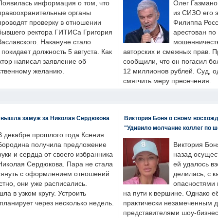
Появилась информация о том, что
Олег Газмано
правоохранительные органы
из СИЗО его 
проводят проверку в отношении
Филиппа Росс
бывшего ректора ГИТИСа Григория
арестован по
Заславского. Накануне стало
мошенничеств
н покидает должность 5 августа. Как
авторских и смежных прав. П
ктор написал заявление об
сообщили, что он погасил бо
бственному желанию.
12 миллионов рублей. Суд, о
смягчить меру пресечения.
 вышла замуж за Николая Сердюкова
Виктория Боня о своем восхожд
"Удивило молчание коллег по ш
В декабре прошлого года Ксения
Бородина получила предложение
Виктория Бон
руки и сердца от своего избранника
назад осущес
Николая Сердюкова. Пара не стала
ей удалось вз
тянуть с оформлением отношений
делилась, с к
естно, они уже расписались.
опасностями 
а в узком кругу. Устроить
на пути к вершине. Однако е
планирует через несколько недель.
практически незамеченным 
представителями шоу-бизнес