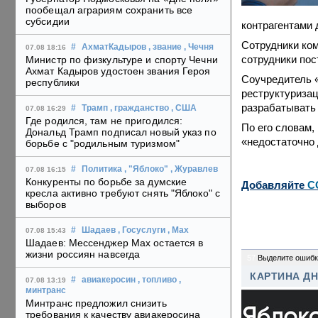
пообещал аграриям сохранить все
субсидии
контрагентами 
Сотрудники ком
#
АхматКадыров
, звание
, Чечня
07.08 18:16
сотрудники пос
Министр по физкультуре и спорту Чечни
Ахмат Кадыров удостоен звания Героя
Соучредитель «
республики
реструктуризац
разрабатывать
#
Трамп
, гражданство
, США
07.08 16:29
Где родился, там не пригодился:
По его словам,
Дональд Трамп подписал новый указ по
«недостаточно 
борьбе с "родильным туризмом"
#
Политика
, "Яблоко"
, Журавлев
07.08 16:15
Конкуренты по борьбе за думские
Добавляйте
C
кресла активно требуют снять "Яблоко" с
выборов
#
Шадаев
, Госуслуги
, Max
07.08 15:43
Шадаев: Мессенджер Max остается в
жизни россиян навсегда
57
Выделите ошибк
КАРТИНА Д
#
авиакеросин
, топливо
,
07.08 13:19
минтранс
Минтранс предложил снизить
требования к качеству авиакеросина