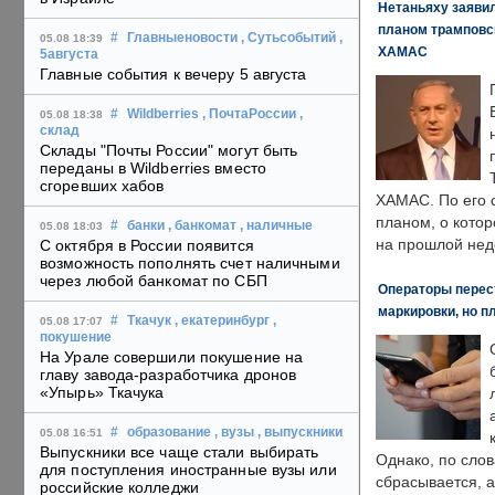
Нетаньяху заявил
планом трамповс
#
Главныеновости
, Сутьсобытий
,
05.08 18:39
ХАМАС
5августа
Главные события к вечеру 5 августа
#
Wildberries
, ПочтаРоссии
,
05.08 18:38
склад
Склады "Почты России" могут быть
переданы в Wildberries вместо
сгоревших хабов
ХАМАС. По его 
планом, о кото
#
банки
, банкомат
, наличные
05.08 18:03
на прошлой нед
С октября в России появится
возможность пополнять счет наличными
через любой банкомат по СБП
Операторы перест
маркировки, но п
#
Ткачук
, екатеринбург
,
05.08 17:07
покушение
На Урале совершили покушение на
главу завода-разработчика дронов
«Упырь» Ткачука
#
образование
, вузы
, выпускники
05.08 16:51
Выпускники все чаще стали выбирать
Однако, по слов
для поступления иностранные вузы или
сбрасывается, а
российские колледжи