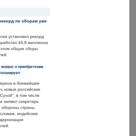
рекорд по сборам уже
ссии установил рекорд
заработал 44,8 миллиона
и этом общие сборы
лей.
 вопрос о приобретении
е планируют
ерена в ближайшее
ть новые российские
Сухой", в том числе
м заявил секретарь
 обороны страны
 словам, индийские
одернизации
елей.