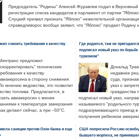
Председатель "Родины" Алексей Журавлев подал в Верховный 
регистрации списка кандидатов в парламент от партии "Яблок
Слуцкий призвал признать "Яблоко" нежелательной организаци
справедливорос вообще заявил, что "Яблоко" продает Родину 
ил снизить требования к качеству
Где родился, там не пригодилс
подписал новый указ по борьбе
туризмом"
Минтранс предложил
"скорректировать" технические
Дональд Трам
требования к качеству
недавнее реш
авиакеросина в сторону снижения.
суда, призна
По мнению ведомства, это позволит
указ о запрет
ество топлива. Предлагается, в
гражданства 
скать авиакеросин с менее
подписал новый указ, направ
ваниями к температуре замерзания
называемого "родильного тур
 как делают сейчас, а при –50°C.
подразумевающего приезд в 
получения ребенком америка
вела санкции против Озон банка и еще
США попросили Россию освобо
Ф
бывшего морпеха, не принявшег