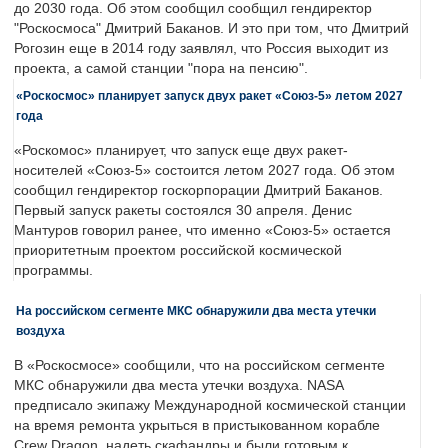
до 2030 года. Об этом сообщил сообщил гендиректор
"Роскосмоса" Дмитрий Баканов. И это при том, что Дмитрий
Рогозин еще в 2014 году заявлял, что Россия выходит из
проекта, а самой станции "пора на пенсию".
«Роскосмос» планирует запуск двух ракет «Союз-5» летом 2027
года
«Роскомос» планирует, что запуск еще двух ракет-
носителей «Союз-5» состоится летом 2027 года. Об этом
сообщил гендиректор госкорпорации Дмитрий Баканов.
Первый запуск ракеты состоялся 30 апреля. Денис
Мантуров говорил ранее, что именно «Союз-5» остается
приоритетным проектом российской космической
программы.
На российском сегменте МКС обнаружили два места утечки
воздуха
В «Роскосмосе» сообщили, что на российском сегменте
МКС обнаружили два места утечки воздуха. NASA
предписало экипажу Международной космической станции
на время ремонта укрыться в пристыкованном корабле
Crew Dragon, надеть скафандры и были готовым к