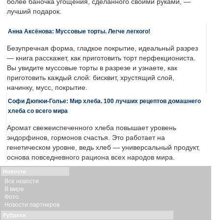
более баночка угощения, сделанного своими руками, —
лучший подарок.
Анна Аксёнова: Муссовые торты. Легче легкого!
Безупречная форма, гладкое покрытие, идеальный разрез
— книга расскажет, как приготовить торт перфекциониста.
Вы увидите муссовые торты в разрезе и узнаете, как
приготовить каждый слой: бисквит, хрустящий слой,
начинку, мусс, покрытие.
Софи Дюпюи-Голье: Мир хлеба. 100 лучших рецептов домашнего
хлеба со всего мира
Аромат свежеиспеченного хлеба повышает уровень
эндорфинов, гормонов счастья. Это работает на
генетическом уровне, ведь хлеб — универсальный продукт,
основа повседневного рациона всех народов мира.
Новости
Все новости
В мире
Фото
Новости партнеров
Рубрики