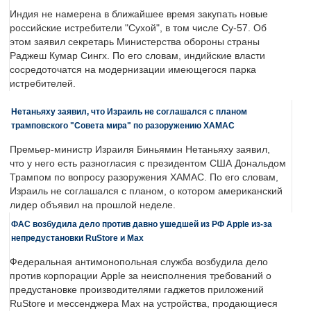
Индия не намерена в ближайшее время закупать новые
российские истребители "Сухой", в том числе Су-57. Об
этом заявил секретарь Министерства обороны страны
Раджеш Кумар Сингх. По его словам, индийские власти
сосредоточатся на модернизации имеющегося парка
истребителей.
Нетаньяху заявил, что Израиль не соглашался с планом
трамповского "Совета мира" по разоружению ХАМАС
Премьер-министр Израиля Биньямин Нетаньяху заявил,
что у него есть разногласия с президентом США Дональдом
Трампом по вопросу разоружения ХАМАС. По его словам,
Израиль не соглашался с планом, о котором американский
лидер объявил на прошлой неделе.
ФАС возбудила дело против давно ушедшей из РФ Apple из-за
непредустановки RuStore и Max
Федеральная антимонопольная служба возбудила дело
против корпорации Apple за неисполнения требований о
предустановке производителями гаджетов приложений
RuStore и мессенджера Max на устройства, продающиеся