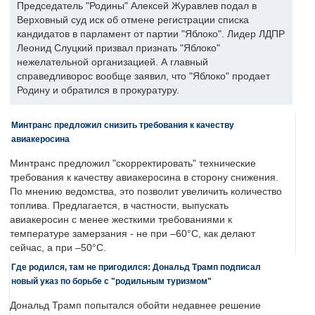
Председатель "Родины" Алексей Журавлев подал в
Верховный суд иск об отмене регистрации списка
кандидатов в парламент от партии "Яблоко". Лидер ЛДПР
Леонид Слуцкий призвал признать "Яблоко"
нежелательной организацией. А главный
справедливорос вообще заявил, что "Яблоко" продает
Родину и обратился в прокуратуру.
Минтранс предложил снизить требования к качеству
авиакеросина
Минтранс предложил "скорректировать" технические
требования к качеству авиакеросина в сторону снижения.
По мнению ведомства, это позволит увеличить количество
топлива. Предлагается, в частности, выпускать
авиакеросин с менее жесткими требованиями к
температуре замерзания - не при –60°C, как делают
сейчас, а при –50°C.
Где родился, там не пригодился: Дональд Трамп подписал
новый указ по борьбе с "родильным туризмом"
Дональд Трамп попытался обойти недавнее решение