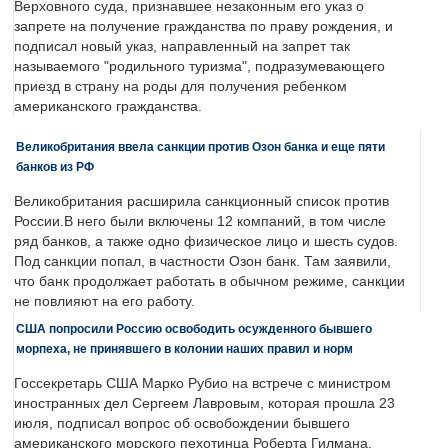
Верховного суда, признавшее незаконным его указ о
запрете на получение гражданства по праву рождения, и
подписал новый указ, направленный на запрет так
называемого "родильного туризма", подразумевающего
приезд в страну на роды для получения ребенком
американского гражданства.
Великобритания ввела санкции против Озон банка и еще пяти
банков из РФ
Великобритания расширила санкционный список против
России.В него были включены 12 компаний, в том числе
ряд банков, а также одно физическое лицо и шесть судов.
Под санкции попал, в частности Озон банк. Там заявили,
что банк продолжает работать в обычном режиме, санкции
не повлияют на его работу.
США попросили Россию освободить осужденного бывшего
морпеха, не принявшего в колонии наших правил и норм
Госсекретарь США Марко Рубио на встрече с министром
иностранных дел Сергеем Лавровым, которая прошла 23
июля, подписал вопрос об освобождении бывшего
американского морского пехотинца Роберта Гилмана,