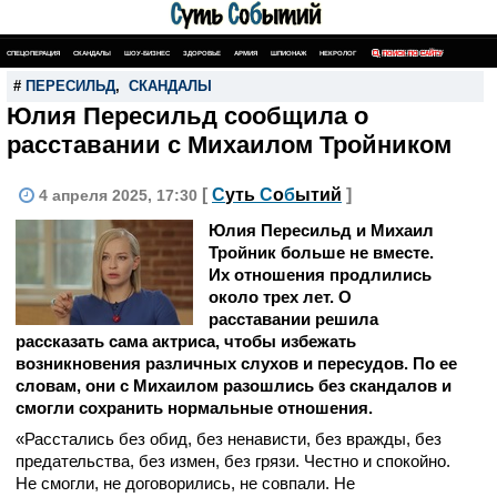
СПЕЦОПЕРАЦИЯ
СКАНДАЛЫ
ШОУ-БИЗНЕС
ЗДОРОВЬЕ
АРМИЯ
ШПИОНАЖ
НЕКРОЛОГ
ПОИСК ПО САЙТУ
#
ПЕРЕСИЛЬД
,
СКАНДАЛЫ
Юлия Пересильд сообщила о
расставании с Михаилом Тройником
[
С
уть
С
о
б
ытий
]
4 апреля 2025, 17:30
Юлия Пересильд и Михаил
Тройник больше не вместе.
Их отношения продлились
около трех лет. О
расставании решила
рассказать сама актриса, чтобы избежать
возникновения различных слухов и пересудов. По ее
словам, они с Михаилом разошлись без скандалов и
смогли сохранить нормальные отношения.
«Расстались без обид, без ненависти, без вражды, без
предательства, без измен, без грязи. Честно и спокойно.
Не смогли, не договорились, не совпали. Не