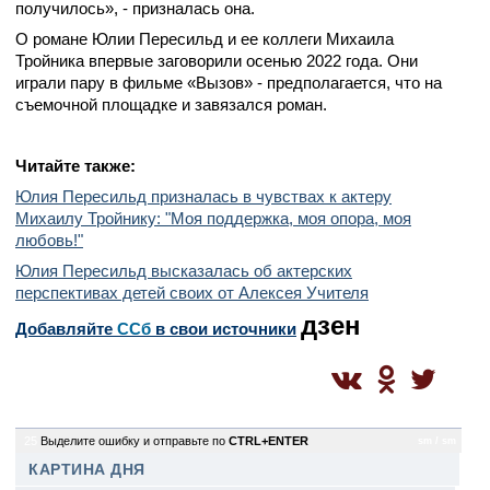
получилось», - призналась она.
О романе Юлии Пересильд и ее коллеги Михаила
Тройника впервые заговорили осенью 2022 года. Они
играли пару в фильме «Вызов» - предполагается, что на
съемочной площадке и завязался роман.
Читайте также:
Юлия Пересильд призналась в чувствах к актеру
Михаилу Тройнику: "Моя поддержка, моя опора, моя
любовь!"
Юлия Пересильд высказалась об актерских
перспективах детей своих от Алексея Учителя
дзен
Добавляйте
CСб
в свои источники
25
Выделите ошибку и отправьте по
CTRL+ENTER
sm / sm
КАРТИНА ДНЯ