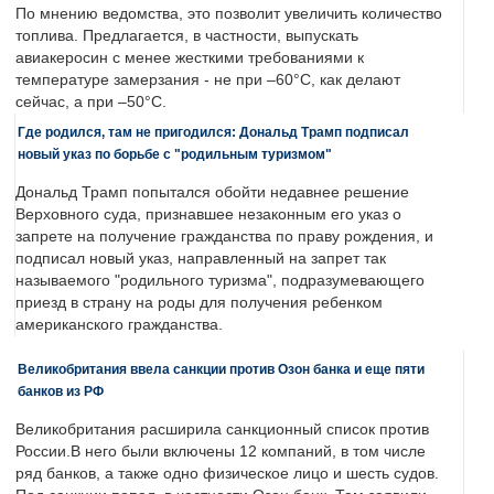
По мнению ведомства, это позволит увеличить количество
топлива. Предлагается, в частности, выпускать
авиакеросин с менее жесткими требованиями к
температуре замерзания - не при –60°C, как делают
сейчас, а при –50°C.
Где родился, там не пригодился: Дональд Трамп подписал
новый указ по борьбе с "родильным туризмом"
Дональд Трамп попытался обойти недавнее решение
Верховного суда, признавшее незаконным его указ о
запрете на получение гражданства по праву рождения, и
подписал новый указ, направленный на запрет так
называемого "родильного туризма", подразумевающего
приезд в страну на роды для получения ребенком
американского гражданства.
Великобритания ввела санкции против Озон банка и еще пяти
банков из РФ
Великобритания расширила санкционный список против
России.В него были включены 12 компаний, в том числе
ряд банков, а также одно физическое лицо и шесть судов.