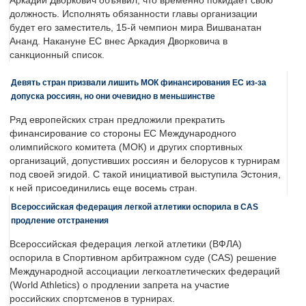
Аркадий Дворкович объявил, что временно покидает свою
должность. Исполнять обязанности главы организации
будет его заместитель, 15-й чемпион мира Вишванатан
Ананд. Накануне ЕС внес Аркадия Дворковича в
санкционный список.
Девять стран призвали лишить МОК финансирования ЕС из-за
допуска россиян, но они очевидно в меньшинстве
Ряд европейских стран предложили прекратить
финансирование со стороны ЕС Международного
олимпийского комитета (МОК) и других спортивных
организаций, допустивших россиян и белорусов к турнирам
под своей эгидой. С такой инициативой выступила Эстония,
к ней присоединились еще восемь стран.
Всероссийская федерация легкой атлетики оспорила в CAS
продление отстранения
Всероссийская федерация легкой атлетики (ВФЛА)
оспорила в Спортивном арбитражном суде (CAS) решение
Международной ассоциации легкоатлетических федераций
(World Athletics) о продлении запрета на участие
российских спортсменов в турнирах.