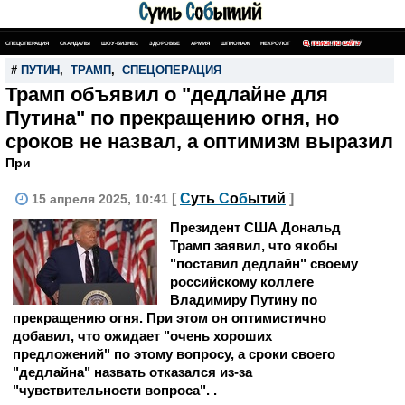
СПЕЦОПЕРАЦИЯ
СКАНДАЛЫ
ШОУ-БИЗНЕС
ЗДОРОВЬЕ
АРМИЯ
ШПИОНАЖ
НЕКРОЛОГ
ПОИСК ПО САЙТУ
#
ПУТИН
,
ТРАМП
,
СПЕЦОПЕРАЦИЯ
Трамп объявил о "дедлайне для
Путина" по прекращению огня, но
сроков не назвал, а оптимизм выразил
При
[
С
уть
С
о
б
ытий
]
15 апреля 2025, 10:41
Президент США Дональд
Трамп заявил, что якобы
"поставил дедлайн" своему
российскому коллеге
Владимиру Путину по
прекращению огня. При этом он оптимистично
добавил, что ожидает "очень хороших
предложений" по этому вопросу, а сроки своего
"дедлайна" назвать отказался из-за
"чувствительности вопроса". .