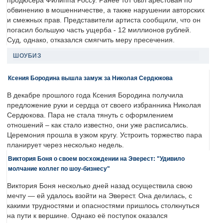
продюсера Филиппа Россу. Ранее тот был арестован по
обвинению в мошенничестве, а также нарушении авторских
и смежных прав. Представители артиста сообщили, что он
погасил большую часть ущерба - 12 миллионов рублей.
Суд, однако, отказался смягчить меру пресечения.
ШОУБИЗ
Ксения Бородина вышла замуж за Николая Сердюкова
В декабре прошлого года Ксения Бородина получила
предложение руки и сердца от своего избранника Николая
Сердюкова. Пара не стала тянуть с оформлением
отношений – как стало известно, они уже расписались.
Церемония прошла в узком кругу. Устроить торжество пара
планирует через несколько недель.
Виктория Боня о своем восхождении на Эверест: "Удивило
молчание коллег по шоу-бизнесу"
Виктория Боня несколько дней назад осуществила свою
мечту — ей удалось взойти на Эверест. Она делилась, с
какими трудностями и опасностями пришлось столкнуться
на пути к вершине. Однако её поступок оказался