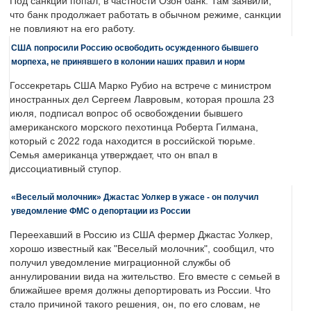
Под санкции попал, в частности Озон банк. Там заявили,
что банк продолжает работать в обычном режиме, санкции
не повлияют на его работу.
США попросили Россию освободить осужденного бывшего
морпеха, не принявшего в колонии наших правил и норм
Госсекретарь США Марко Рубио на встрече с министром
иностранных дел Сергеем Лавровым, которая прошла 23
июля, подписал вопрос об освобождении бывшего
американского морского пехотинца Роберта Гилмана,
который с 2022 года находится в российской тюрьме.
Семья американца утверждает, что он впал в
диссоциативный ступор.
«Веселый молочник» Джастас Уолкер в ужасе - он получил
уведомление ФМС о депортации из России
Переехавший в Россию из США фермер Джастас Уолкер,
хорошо известный как "Веселый молочник", сообщил, что
получил уведомление миграционной службы об
аннулировании вида на жительство. Его вместе с семьей в
ближайшее время должны депортировать из России. Что
стало причиной такого решения, он, по его словам, не