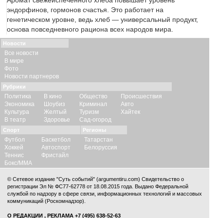
Аромат свежеиспеченного хлеба повышает уровень
эндорфинов, гормонов счастья. Это работает на
генетическом уровне, ведь хлеб — универсальный продукт,
основа повседневного рациона всех народов мира.
Новости
Все новости
В мире
Фото
Новости партнеров
Рубрики
Политика
В кино
Общество
Происшествия
Экономика
Шоубиз
Криминал
Авто
Культура
Желтый
Туризм
Хайтек
В театр
Здоровье
Сад-огород
Спорт
Регионы
Футбол
Баскетбол
Татарстан
Хоккей
Автоспорт
Белоруссия
Теннис
Фристайл
Бокс/ММА
© Сетевое издание "Суть событий" (argumentiru.com) Свидетельство о
регистрации Эл № ФС77-62778 от 18.08.2015 года. Выдано Федеральной
службой по надзору в сфере связи, информационных технологий и массовых
коммуникаций (Роскомнадзор).
О РЕДАКЦИИ
,
РЕКЛАМА
+7 (495) 638-52-63