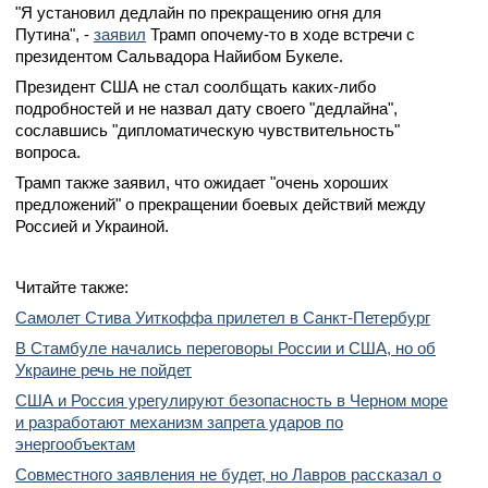
"Я установил дедлайн по прекращению огня для
Путина", -
заявил
Трамп опочему-то в ходе встречи с
президентом Сальвадора Найибом Букеле.
Президент США не стал соолбщать каких-либо
подробностей и не назвал дату своего "дедлайна",
сославшись "дипломатическую чувствительность"
вопроса.
Трамп также заявил, что ожидает "очень хороших
предложений" о прекращении боевых действий между
Россией и Украиной.
Читайте также:
Самолет Стива Уиткоффа прилетел в Санкт-Петербург
В Стамбуле начались переговоры России и США, но об
Украине речь не пойдет
США и Россия урегулируют безопасность в Черном море
и разработают механизм запрета ударов по
энергообъектам
Совместного заявления не будет, но Лавров рассказал о