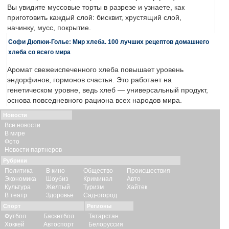
Вы увидите муссовые торты в разрезе и узнаете, как
приготовить каждый слой: бисквит, хрустящий слой,
начинку, мусс, покрытие.
Софи Дюпюи-Голье: Мир хлеба. 100 лучших рецептов домашнего
хлеба со всего мира
Аромат свежеиспеченного хлеба повышает уровень
эндорфинов, гормонов счастья. Это работает на
генетическом уровне, ведь хлеб — универсальный продукт,
основа повседневного рациона всех народов мира.
Новости
Все новости
В мире
Фото
Новости партнеров
Рубрики
Политика
В кино
Общество
Происшествия
Экономика
Шоубиз
Криминал
Авто
Культура
Желтый
Туризм
Хайтек
В театр
Здоровье
Сад-огород
Спорт
Регионы
Футбол
Баскетбол
Татарстан
Хоккей
Автоспорт
Белоруссия