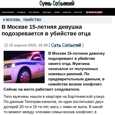
СПЕЦОПЕРАЦИЯ
СКАНДАЛЫ
ШОУ-БИЗНЕС
ЗДОРОВЬЕ
АРМИЯ
ШПИОНАЖ
НЕКРОЛОГ
ПОИСК ПО САЙТУ
#
МОСКВА
,
УБИЙСТВО
В Москве 15-летняя девушка
подозревается в убийстве отца
[
С
уть
С
о
б
ытий
]
15 апреля 2025, 10:39
В Москве 15-летнюю девочку
подозревают в убийстве
своего отца. Мужчина
скончался от полученных
ножевых ранений. По
предварительным данным, в
семействе возник конфликт.
Сейчас на месте работают следователи.
Тело мужчины нашли в квартире на Бартеневской улице.
По данным Телеграм-каналов, он один воспитывал двух
дочерей 20-ти и 15-ти лет, мать с ними не жила. В какой-
то момент между членами семьи возник конфликт, в