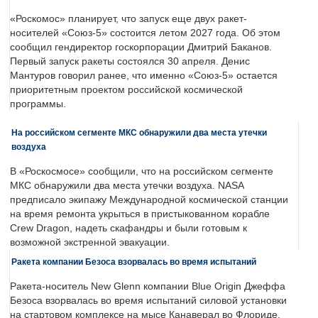
«Роскомос» планирует, что запуск еще двух ракет-
носителей «Союз-5» состоится летом 2027 года. Об этом
сообщил гендиректор госкорпорации Дмитрий Баканов.
Первый запуск ракеты состоялся 30 апреля. Денис
Мантуров говорил ранее, что именно «Союз-5» остается
приоритетным проектом российской космической
программы.
На российском сегменте МКС обнаружили два места утечки
воздуха
В «Роскосмосе» сообщили, что на российском сегменте
МКС обнаружили два места утечки воздуха. NASA
предписало экипажу Международной космической станции
на время ремонта укрыться в пристыкованном корабле
Crew Dragon, надеть скафандры и были готовым к
возможной экстренной эвакуации.
Ракета компании Безоса взорвалась во время испытаний
Ракета-носитель New Glenn компании Blue Origin Джеффа
Безоса взорвалась во время испытаний силовой установки
на стартовом комплексе на мысе Канаверал во Флориде.