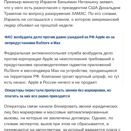
Премьер-министр Израиля Биньямин Нетаньяху заявил,
что у него есть разногласия с президентом США Дональдом
Трампом по вопросу разоружения ХАМАС. По его словам,
Израиль не соглашался с планом, о котором американский
лидер объявил на прошлой неделе.
ФАС возбудила дело против давно ушедшей из РФ Apple из-за
непредустановки RuStore и Max
Федеральная антимонопольная служба возбудила дело
против корпорации Apple за неисполнения требований о
предустановке производителями гаджетов приложений
RuStore и мессенджера Max на устройства, продающиеся
на территории РФ. Компании грозит крупный штраф, но тут
есть нюанс: Apple в России ничего и не продает.
Операторы перестали пропускать звонки без маркировки, но
платить за них все равно приходится
Операторы связи начали блокировать звонки юридических
лиц без маркировки и массовые автоматизированные
вызовы, на которые не заключены договоры. Однако, по
словам экспертов, вызов при этом не сбрасывается, а
переводится на автоответчик, за который взимается плата с