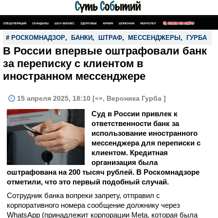
СПЕЦОПЕРАЦИЯ
СКАНДАЛЫ
ШОУ-БИЗНЕС
ЗДОРОВЬЕ
АРМИЯ
ШПИОНАЖ
НЕКРОЛОГ
ПОИСК ПО САЙТУ
#
РОСКОМНАДЗОР
,
БАНКИ
,
ШТРАФ
,
МЕССЕНДЖЕРЫ
,
ГУРБА
В России впервые оштрафовали банк
за переписку с клиентом в
иностранном мессенджере
15 апреля 2025, 18:10 [«», Вероника Гурба ]
Суд в России привлек к
ответственности банк за
использование иностранного
мессенджера для переписки с
клиентом. Кредитная
организация была
оштрафована на 200 тысяч рублей. В Роскомнадзоре
отметили, что это первый подобный случай.
Сотрудник банка вопреки запрету, отправил с
корпоративного номера сообщение должнику через
WhatsApp (принадлежит корпорации Meta, которая была