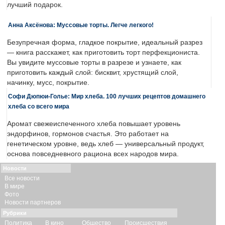
лучший подарок.
Анна Аксёнова: Муссовые торты. Легче легкого!
Безупречная форма, гладкое покрытие, идеальный разрез
— книга расскажет, как приготовить торт перфекциониста.
Вы увидите муссовые торты в разрезе и узнаете, как
приготовить каждый слой: бисквит, хрустящий слой,
начинку, мусс, покрытие.
Софи Дюпюи-Голье: Мир хлеба. 100 лучших рецептов домашнего
хлеба со всего мира
Аромат свежеиспеченного хлеба повышает уровень
эндорфинов, гормонов счастья. Это работает на
генетическом уровне, ведь хлеб — универсальный продукт,
основа повседневного рациона всех народов мира.
Новости
Все новости
В мире
Фото
Новости партнеров
Рубрики
Политика
В кино
Общество
Происшествия