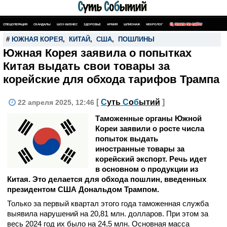
СПЕЦОПЕРАЦИЯ
СКАНДАЛЫ
ШОУ-БИЗНЕС
ЗДОРОВЬЕ
АРМИЯ
ШПИОНАЖ
НЕКРОЛОГ
ПОИСК ПО САЙТУ
#
ЮЖНАЯ КОРЕЯ
,
КИТАЙ
,
США
,
ПОШЛИНЫ
Южная Корея заявила о попытках
Китая выдать свои товары за
корейские для обхода тарифов Трампа
[
С
уть
С
о
б
ытий
]
22 апреля 2025, 12:46
Таможенные органы Южной
Кореи заявили о росте числа
попыток выдать
иностранные товары за
корейский экспорт. Речь идет
в основном о продукции из
Китая. Это делается для обхода пошлин, введенных
президентом США Дональдом Трампом.
Только за первый квартал этого года таможенная служба
выявила нарушений на 20,81 млн. долларов. При этом за
весь 2024 год их было на 24,5 млн. Основная масса