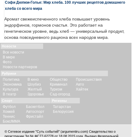
Софи Дюпюи-Голье: Мир хлеба. 100 лучших рецептов домашнего
хлеба со всего мира
Аромат свежеиспеченного хлеба повышает уровень
эндорфинов, гормонов счастья. Это работает на
генетическом уровне, ведь хлеб — универсальный продукт,
основа повседневного рациона всех народов мира.
Новости
Все новости
В мире
Фото
Новости партнеров
Рубрики
Политика
В кино
Общество
Происшествия
Экономика
Шоубиз
Криминал
Авто
Культура
Желтый
Туризм
Хайтек
В театр
Здоровье
Сад-огород
Спорт
Регионы
Футбол
Баскетбол
Татарстан
Хоккей
Автоспорт
Белоруссия
Теннис
Фристайл
Бокс/ММА
© Сетевое издание "Суть событий" (argumentiru.com) Свидетельство о
регистрации Эл № ФС77-62778 от 18.08.2015 года. Выдано Федеральной