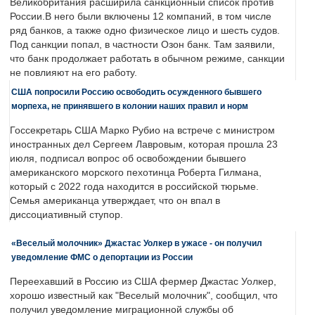
Великобритания расширила санкционный список против
России.В него были включены 12 компаний, в том числе
ряд банков, а также одно физическое лицо и шесть судов.
Под санкции попал, в частности Озон банк. Там заявили,
что банк продолжает работать в обычном режиме, санкции
не повлияют на его работу.
США попросили Россию освободить осужденного бывшего
морпеха, не принявшего в колонии наших правил и норм
Госсекретарь США Марко Рубио на встрече с министром
иностранных дел Сергеем Лавровым, которая прошла 23
июля, подписал вопрос об освобождении бывшего
американского морского пехотинца Роберта Гилмана,
который с 2022 года находится в российской тюрьме.
Семья американца утверждает, что он впал в
диссоциативный ступор.
«Веселый молочник» Джастас Уолкер в ужасе - он получил
уведомление ФМС о депортации из России
Переехавший в Россию из США фермер Джастас Уолкер,
хорошо известный как "Веселый молочник", сообщил, что
получил уведомление миграционной службы об