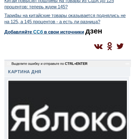
Китай повысил пошлины на товары из США до 125
процентов: теперь ждем 145?
Тарифы на китайские товары оказывается поднялись не
на 125, а 145 процентов - а есть ли разница?
дзен
Добавляйте
CСб
в свои источники
10
Выделите ошибку и отправьте по
CTRL+ENTER
sm
КАРТИНА ДНЯ