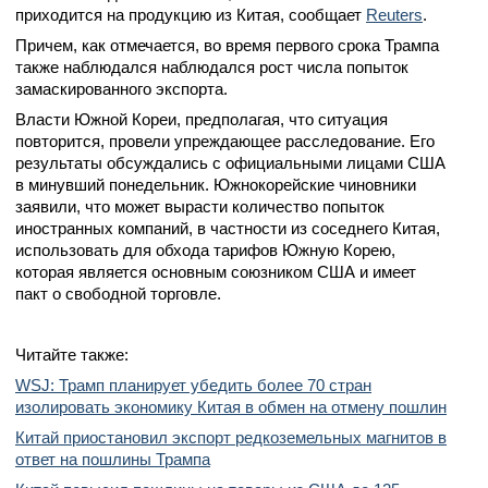
приходится на продукцию из Китая, сообщает
Reuters
.
Причем, как отмечается, во время первого срока Трампа
также наблюдался наблюдался рост числа попыток
замаскированного экспорта.
Власти Южной Кореи, предполагая, что ситуация
повторится, провели упреждающее расследование. Его
результаты обсуждались с официальными лицами США
в минувший понедельник. Южнокорейские чиновники
заявили, что может вырасти количество попыток
иностранных компаний, в частности из соседнего Китая,
использовать для обхода тарифов Южную Корею,
которая является основным союзником США и имеет
пакт о свободной торговле.
Читайте также:
WSJ: Трамп планирует убедить более 70 стран
изолировать экономику Китая в обмен на отмену пошлин
Китай приостановил экспорт редкоземельных магнитов в
ответ на пошлины Трампа