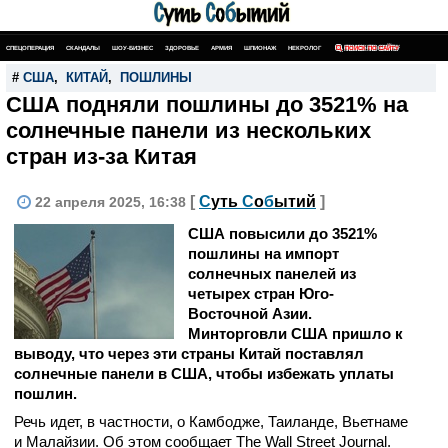
СПЕЦОПЕРАЦИЯ
СКАНДАЛЫ
ШОУ-БИЗНЕС
ЗДОРОВЬЕ
АРМИЯ
ШПИОНАЖ
НЕКРОЛОГ
ПОИСК ПО САЙТУ
#
США
,
КИТАЙ
,
ПОШЛИНЫ
США подняли пошлины до 3521% на
солнечные панели из нескольких
стран из-за Китая
[
С
уть
С
о
б
ытий
]
22 апреля 2025, 16:38
США повысили до 3521%
пошлины на импорт
солнечных панелей из
четырех стран Юго-
Восточной Азии.
Минторговли США пришло к
выводу, что через эти страны Китай поставлял
солнечные панели в США, чтобы избежать уплаты
пошлин.
Речь идет, в частности, о Камбодже, Таиланде, Вьетнаме
и Малайзии. Об этом сообщает The Wall Street Journal.