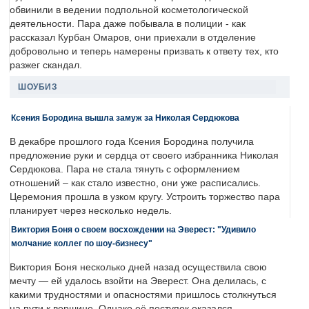
обвинили в ведении подпольной косметологической
деятельности. Пара даже побывала в полиции - как
рассказал Курбан Омаров, они приехали в отделение
добровольно и теперь намерены призвать к ответу тех, кто
разжег скандал.
ШОУБИЗ
Ксения Бородина вышла замуж за Николая Сердюкова
В декабре прошлого года Ксения Бородина получила
предложение руки и сердца от своего избранника Николая
Сердюкова. Пара не стала тянуть с оформлением
отношений – как стало известно, они уже расписались.
Церемония прошла в узком кругу. Устроить торжество пара
планирует через несколько недель.
Виктория Боня о своем восхождении на Эверест: "Удивило
молчание коллег по шоу-бизнесу"
Виктория Боня несколько дней назад осуществила свою
мечту — ей удалось взойти на Эверест. Она делилась, с
какими трудностями и опасностями пришлось столкнуться
на пути к вершине. Однако её поступок оказался