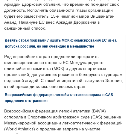
Аркадий Дворкович объявил, что временно покидает свою
должность. Исполнять обязанности главы организации
будет его заместитель, 15-й чемпион мира Вишванатан
Ананд. Накануне ЕС внес Аркадия Дворковича в
санкционный список.
Девять стран призвали лишить МОК финансирования ЕС из-за
допуска россиян, но они очевидно в меньшинстве
Ряд европейских стран предложили прекратить
финансирование со стороны ЕС Международного
олимпийского комитета (МОК) и других спортивных
организаций, допустивших россиян и белорусов к турнирам
под своей эгидой. С такой инициативой выступила Эстония,
к ней присоединились еще восемь стран.
Всероссийская федерация легкой атлетики оспорила в CAS
продление отстранения
Всероссийская федерация легкой атлетики (ВФЛА)
оспорила в Спортивном арбитражном суде (CAS) решение
Международной ассоциации легкоатлетических федераций
(World Athletics) о продлении запрета на участие