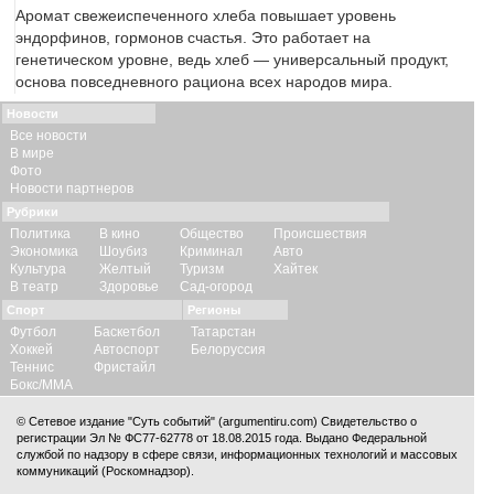
Аромат свежеиспеченного хлеба повышает уровень
эндорфинов, гормонов счастья. Это работает на
генетическом уровне, ведь хлеб — универсальный продукт,
основа повседневного рациона всех народов мира.
Новости
Все новости
В мире
Фото
Новости партнеров
Рубрики
Политика
В кино
Общество
Происшествия
Экономика
Шоубиз
Криминал
Авто
Культура
Желтый
Туризм
Хайтек
В театр
Здоровье
Сад-огород
Спорт
Регионы
Футбол
Баскетбол
Татарстан
Хоккей
Автоспорт
Белоруссия
Теннис
Фристайл
Бокс/ММА
© Сетевое издание "Суть событий" (argumentiru.com) Свидетельство о
регистрации Эл № ФС77-62778 от 18.08.2015 года. Выдано Федеральной
службой по надзору в сфере связи, информационных технологий и массовых
коммуникаций (Роскомнадзор).