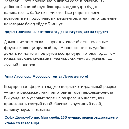
Завтрак — это признание в любви себе и близким. С
дебютной книгой фуд-блогера каждое утро будет
начинаться с бабочек в животе. Все рецепты легко
повторить из подручных ингредиентов, а на приготовление
некоторых блюд уйдет 5 минут.
Дарья Близнюк: «Заготовки от Даши. Вкусно, как ни «крути»!
Домашние заготовки — простой способ есть полезные
фрукты и овощи круглый год. А еще это очень удобно:
делать их легко и под рукой всегда будет готовая еда. Тем
более баночка угощения, сделанного своими руками, —
лучший подарок.
Анна Аксёнова: Муссовые торты. Легче легкого!
Безупречная форма, гладкое покрытие, идеальный разрез
— книга расскажет, как приготовить торт перфекциониста.
Вы увидите муссовые торты в разрезе и узнаете, как
приготовить каждый слой: бисквит, хрустящий слой,
начинку, мусс, покрытие.
Софи Дюпюи-Голье: Мир хлеба. 100 лучших рецептов домашнего
хлеба со всего мира