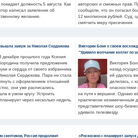
н покидает должность 5 августа. Как
авторских и смежных прав. П
ктор написал заявление об
сообщили, что он погасил бо
бственному желанию.
12 миллионов рублей. Суд, о
смягчить меру пресечения.
 вышла замуж за Николая Сердюкова
Виктория Боня о своем восхожд
"Удивило молчание коллег по ш
В декабре прошлого года Ксения
Бородина получила предложение
Виктория Бон
руки и сердца от своего избранника
назад осущес
Николая Сердюкова. Пара не стала
ей удалось вз
тянуть с оформлением отношений
делилась, с к
естно, они уже расписались.
опасностями 
а в узком кругу. Устроить
на пути к вершине. Однако е
планирует через несколько недель.
практически незамеченным 
представителями шоу-бизнес
удивило телезвезду.
м скептиков, Россия продолжит
«Роскосмос» планирует запуск 