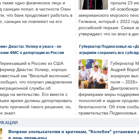
а также одно физическое лицо и
прошла 23 ию
д санкции попал, в частности Озон
об освобожде
ли, что банк продолжает работать в
американского морского пех
, санкции не повлияют на его
Гилмана, который с 2022 год
российской тюрьме. Семья 
утверждает, что он впал в ди
к» Джастас Уолкер в ужасе - он
Губернатор Подмосковья на «Д
ение ФМС о депортации из России
аграриям сохранить все субсид
Переехавший в Россию из США
Губернатор М
фермер Джастас Уолкер, хорошо
Андрей Вороб
известный как "Веселый молочник",
аграрную выс
сообщил, что получил уведомление
поля – 2026»
миграционной службы об
Дмитровского 
ида на жительство. Его вместе с
фермерами меры поддержки
йшее время должны депортировать
технологий и задачи продов
стало причиной такого решения, он,
безопасности. Об этом сооб
е знает.
правительства Подмосковья.
ИКАЦИИ
Вопреки злопыхателям и критикам, "Колобок" установил 
в день премьеры