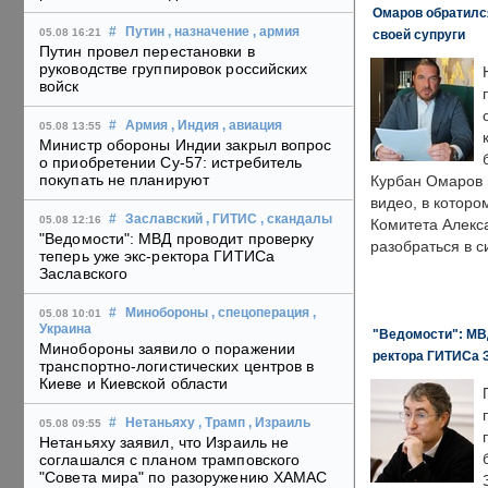
Омаров обратилс
#
Путин
, назначение
, армия
05.08 16:21
своей супруги
Путин провел перестановки в
руководстве группировок российских
войск
#
Армия
, Индия
, авиация
05.08 13:55
Министр обороны Индии закрыл вопрос
о приобретении Су-57: истребитель
покупать не планируют
Курбан Омаров в
видео, в которо
#
Заславский
, ГИТИС
, скандалы
05.08 12:16
Комитета Алекс
"Ведомости": МВД проводит проверку
разобраться в с
теперь уже экс-ректора ГИТИСа
Заславского
#
Минобороны
, спецоперация
,
05.08 10:01
Украина
"Ведомости": МВД
Минобороны заявило о поражении
ректора ГИТИСа 
транспортно-логистических центров в
Киеве и Киевской области
#
Нетаньяху
, Трамп
, Израиль
05.08 09:55
Нетаньяху заявил, что Израиль не
соглашался с планом трамповского
"Совета мира" по разоружению ХАМАС