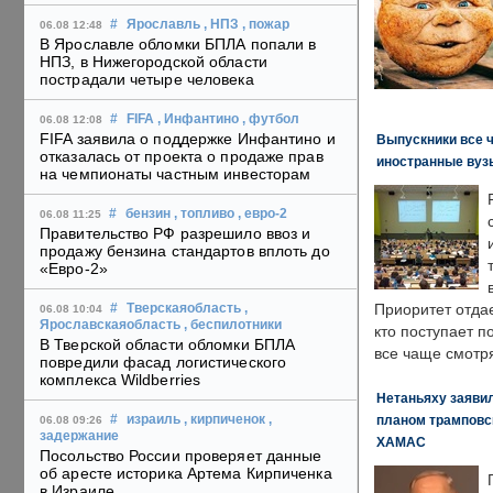
#
Ярославль
, НПЗ
, пожар
06.08 12:48
В Ярославле обломки БПЛА попали в
НПЗ, в Нижегородской области
пострадали четыре человека
#
FIFA
, Инфантино
, футбол
06.08 12:08
FIFA заявила о поддержке Инфантино и
Выпускники все 
отказалась от проекта о продаже прав
иностранные вуз
на чемпионаты частным инвесторам
#
бензин
, топливо
, евро-2
06.08 11:25
Правительство РФ разрешило ввоз и
продажу бензина стандартов вплоть до
«Евро-2»
Приоритет отда
#
Тверскаяобласть
,
06.08 10:04
Ярославскаяобласть
, беспилотники
кто поступает п
В Тверской области обломки БПЛА
все чаще смотря
повредили фасад логистического
комплекса Wildberries
Нетаньяху заявил
планом трамповс
#
израиль
, кирпиченок
,
06.08 09:26
задержание
ХАМАС
Посольство России проверяет данные
об аресте историка Артема Кирпиченка
в Израиле