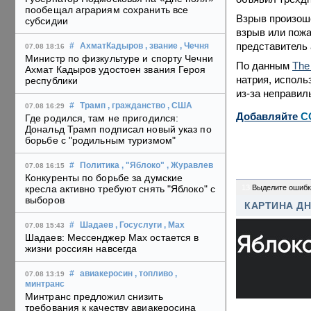
пообещал аграриям сохранить все
Взрыв произоше
субсидии
взрыв или пож
представитель
#
АхматКадыров
, звание
, Чечня
07.08 18:16
Министр по физкультуре и спорту Чечни
По данным
The
Ахмат Кадыров удостоен звания Героя
натрия, исполь
республики
из-за неправил
#
Трамп
, гражданство
, США
07.08 16:29
Добавляйте
C
Где родился, там не пригодился:
Дональд Трамп подписал новый указ по
борьбе с "родильным туризмом"
#
Политика
, "Яблоко"
, Журавлев
07.08 16:15
Конкуренты по борьбе за думские
13
Выделите ошибк
кресла активно требуют снять "Яблоко" с
выборов
КАРТИНА Д
#
Шадаев
, Госуслуги
, Max
07.08 15:43
Шадаев: Мессенджер Max остается в
жизни россиян навсегда
#
авиакеросин
, топливо
,
07.08 13:19
минтранс
Минтранс предложил снизить
требования к качеству авиакеросина