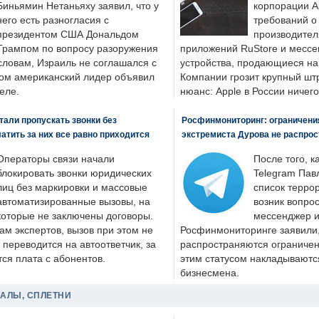
Биньямин Нетаньяху заявил, что у
корпорации A
него есть разногласия с
требований о
президентом США Дональдом
производител
Трампом по вопросу разоружения
приложений RuStore и месс
словам, Израиль не соглашался с
устройства, продающиеся на
ром американский лидер объявил
Компании грозит крупный штр
еле.
нюанс: Apple в России ничего
али пропускать звонки без
Росфинмониторинг: ограничения
латить за них все равно приходится
экстремиста Дурова не распрос
Операторы связи начали
После того, к
блокировать звонки юридических
Telegram Пав
лиц без маркировки и массовые
список террор
автоматизированные вызовы, на
возник вопрос
которые не заключены договоры.
мессенджер и
ам экспертов, вызов при этом не
Росфинмониторинге заявили, 
 переводится на автоответчик, за
распространяются ограничени
ся плата с абонентов.
этим статусом накладываютс
бизнесмена.
ДАЛЫ, СПЛЕТНИ