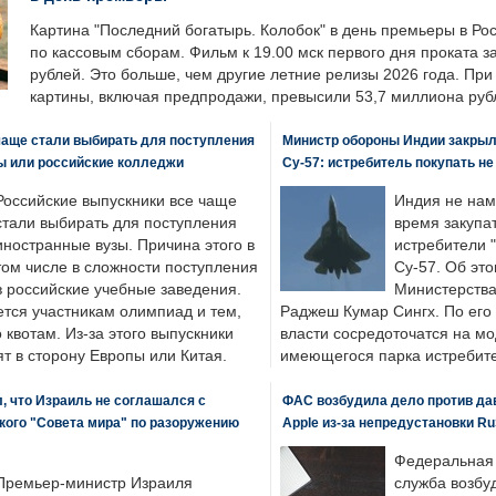
Картина "Последний богатырь. Колобок" в день премьеры в Ро
по кассовым сборам. Фильм к 19.00 мск первого дня проката 
рублей. Это больше, чем другие летние релизы 2026 года. Пр
картины, включая предпродажи, превысили 53,7 миллиона руб
чаще стали выбирать для поступления
Министр обороны Индии закрыл
ы или российские колледжи
Су-57: истребитель покупать н
Российские выпускники все чаще
Индия не нам
стали выбирать для поступления
время закупа
иностранные вузы. Причина этого в
истребители "
том числе в сложности поступления
Су-57. Об это
в российские учебные заведения.
Министерства
ется участникам олимпиад и тем,
Раджеш Кумар Сингх. По его
о квотам. Из-за этого выпускники
власти сосредоточатся на м
т в сторону Европы или Китая.
имеющегося парка истребит
, что Израиль не соглашался с
ФАС возбудила дело против да
кого "Совета мира" по разоружению
Apple из-за непредустановки Ru
Федеральная
Премьер-министр Израиля
служба возбу