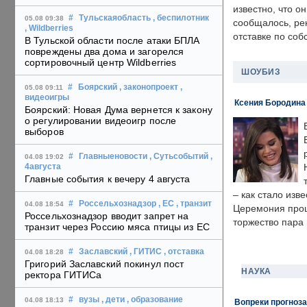
известно, что о
#
Тульскаяобласть
, беспилотник
05.08 09:38
сообщалось, ре
, Wildberries
отставке по со
В Тульской области после атаки БПЛА
повреждены два дома и загорелся
сортировочный центр Wildberries
ШОУБИЗ
#
Боярский
, законопроект
,
05.08 09:11
видеоигры
Ксения Бородина
Боярский: Новая Дума вернется к закону
о регулировании видеоигр после
выборов
#
Главныеновости
, Сутьсобытий
,
04.08 19:02
4августа
Главные события к вечеру 4 августа
– как стало изв
#
Россельхознадзор
, ЕС
, транзит
04.08 18:54
Церемония прошл
Россельхознадзор вводит запрет на
торжество пара 
транзит через Россию мяса птицы из ЕС
#
Заславский
, ГИТИС
, отставка
04.08 18:28
Григорий Заславский покинул пост
НАУКА
ректора ГИТИСа
#
вузы
, дети
, образование
04.08 18:13
Вопреки прогноза