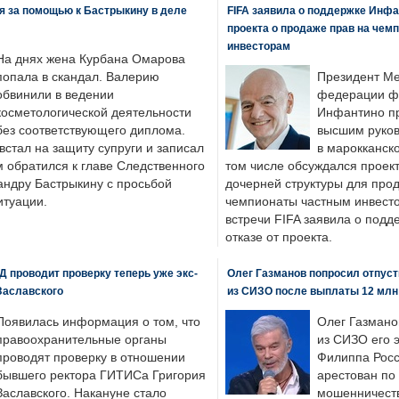
я за помощью к Бастрыкину в деле
FIFA заявила о поддержке Инфа
проекта о продаже прав на чем
инвесторам
На днях жена Курбана Омарова
попала в скандал. Валерию
Президент М
обвинили в ведении
федерации фу
косметологической деятельности
Инфантино пр
без соответствующего диплома.
высшим руков
стал на защиту супруги и записал
в марокканско
м обратился к главе Следственного
том числе обсуждался проек
андру Бастрыкину с просьбой
дочерней структуры для про
итуации.
чемпионаты частным инвесто
встречи FIFA заявила о под
отказе от проекта.
 проводит проверку теперь уже экс-
Олег Газманов попросил отпуст
Заславского
из СИЗО после выплаты 12 млн
Появилась информация о том, что
Олег Газмано
правоохранительные органы
из СИЗО его 
проводят проверку в отношении
Филиппа Росс
бывшего ректора ГИТИСа Григория
арестован по
Заславского. Накануне стало
мошенничеств