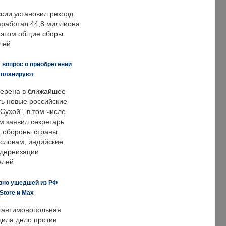
ссии установил рекорд
заработал 44,8 миллиона
и этом общие сборы
лей.
 вопрос о приобретении
е планируют
ерена в ближайшее
ть новые российские
Сухой", в том числе
м заявил секретарь
 обороны страны
 словам, индийские
одернизации
елей.
вно ушедшей из РФ
Store и Max
 антимонопольная
дила дело против