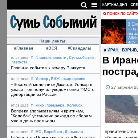
КАРТИНА ДНЯ
СПЕ
ПОИСК ПО САЙТ
В Ека
загор
логис
Wildb
Наши ленты:
ВСУ
#Главная
#ВСЯ
#Скандалы
#
ИРАН
,
ВЗРЫВ
В Иран
#
Главныеновости
, Сутьсобытий
,
07.08 18:49
7августа
Главные события к вечеру 7 августа
постра
#
Уолкер
, ВНЖ
, выдворение
07.08 18:46
«Веселый молочник» Джастас Уолкер в
27 апреля 2
ужасе - он получил уведомление ФМС о
депортации из России
#
кино
, премьера
, Колобок
07.08 18:35
Вопреки злопыхателям и критикам,
"Колобок" установил рекорд по сборам
уже в день премьеры
правительства
#
МО
, Воробьев
, Деньполя
07.08 18:29
объявил трехдн
Губернатор Подмосковья на «Дне поля»