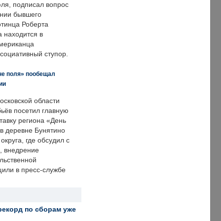
ля, подписал вопрос
нии бывшего
отинца Роберта
а находится в
американца
ссоциативный ступор.
не поля» пообещал
ии
осковской области
ьёв посетил главную
тавку региона «День
 в деревне Бунятино
округа, где обсудил с
, внедрение
ольственной
щили в пресс-службе
рекорд по сборам уже