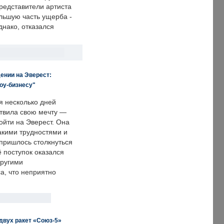
редставители артиста
льшую часть ущерба -
днако, отказался
ении на Эверест:
оу-бизнесу"
я несколько дней
твила свою мечту —
ойти на Эверест. Она
акими трудностями и
пришлось столкнуться
ё поступок оказался
другими
а, что неприятно
двух ракет «Союз-5»