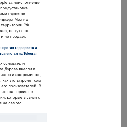
pple за неисполнения
 предустановке
ями гаджетов
енджера Max на
 территории РФ.
аф, но тут есть
 и не продает.
 против террориста и
траняются на Telegram
ак основателя
ла Дурова внесли в
истов и экстремистов,
, как это затронет сам
 его пользователей. В
что на сервис не
я, которые в связи с
я на самого