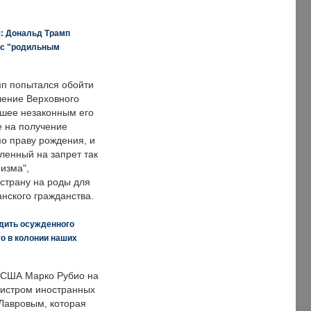
я: Дональд Трамп
 с "родильным
п попытался обойти
ение Верховного
вшее незаконным его
е на получение
по праву рождения, и
ленный на запрет так
изма",
страну на роды для
нского гражданства.
дить осужденного
о в колонии наших
 США Марко Рубио на
нистром иностранных
Лавровым, которая