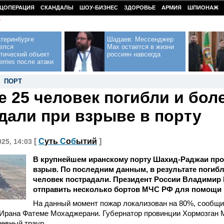
ЦОПЕРАЦИЯ
СКАНДАЛЫ
ШОУ-БИЗНЕС
ЗДОРОВЬЕ
АРМИЯ
ШПИОНАЖ
У
теринбурге
Шадаев: Мессенджер
елся
Max остается в жизни
тический объект
россиян навсегда
erries после атаки
,
ПОРТ
е 25 человек погибли и боле
дали при взрыве в порту
[
С
уть
С
о
б
ытий
]
025, 14:03
В крупнейшем иранскому порту Шахид-Раджаи п
взрыв. По последним данным, в результате погибли
человек пострадали. Президент России Владимир
отправить несколько бортов МЧС РФ для помощи 
На данный момент пожар локализован на 80%, сообщи
 Ирана Фатеме Мохаджерани. Губернатор провинции Хормозган
евный траур.