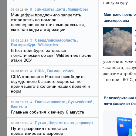
прокуратуру.
#
сим-карты
, дети
, Минцифры
07.08 11:49
Минтранс предлож
Минцифры предложило запретить
отправлять на номера
авиакеросина
несовершеннолетних смс-рассылки,
включая коды авторизации
#
Свердловскаяобласть
,
07.08 10:39
Екатеринбург
, Wildberries
В Екатеринбурге загорелся
логистический объект Wildberries после
атаки ВСУ
увеличить колич
частности, выпу
#
США
, Гилман
, обмен
07.08 09:27
жесткими требо
США попросили Россию освободить
- не при –60°C,
осужденного бывшего морпеха, не
принявшего в колонии наших правил и
норм
Великобритания в
#
Главныеновости
, Сутьсобытий
,
06.08 18:33
пяти банков из Р
6августа
Главные события к вечеру 6 августа
#
Путин
, Шереметьево
, аэропорт
06.08 18:25
Путин разрешил полностью
приватизировать аэропорт