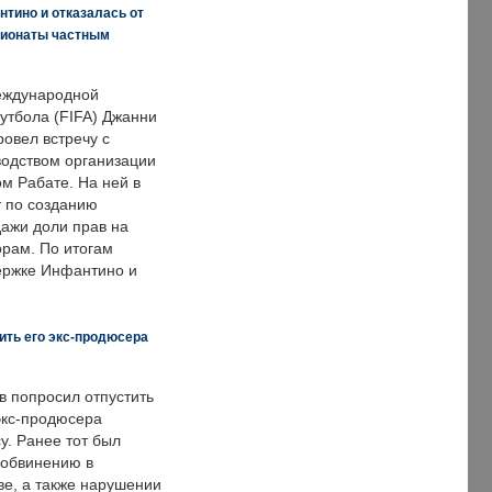
нтино и отказалась от
пионаты частным
еждународной
тбола (FIFA) Джанни
овел встречу с
одством организации
м Рабате. На ней в
т по созданию
дажи доли прав на
рам. По итогам
держке Инфантино и
ить его экс-продюсера
в попросил отпустить
экс-продюсера
у. Ранее тот был
 обвинению в
е, а также нарушении