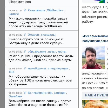
Шереметьево
шесть судов. По
#
Решетников
, Wildberries
,
06.08 17:27
банк. Там заяви
налоги
обычном режиме
Минэкономразвития прорабатывает
работу.
меры поддержки предпринимателей
после атак на склады Wildberries
#
Омаров
, скандалы
06.08 16:27
«Веселый молочни
Омаров обратился за помощью к
получил уведомл
Бастрыкину в деле своей супруги
#
образование
, вузы
, квоты
06.08 15:33
Ректор МГИМО предложил ввести квоты
для олимпиадников при приеме в вузы
#
минобороны
, спецоперация
,
06.08 15:04
ТЭК
аннулировании в
Минобороны заявило о поражении
семьей в ближа
объектов ТЭК и логистических центров
из России. Что 
на Украине
по его словам, н
#
Великобритания
, санкции
,
06.08 13:18
НАШИ ПУБЛ
Озонбанк
Великобритания ввела санкции против
Озон банка и еще пяти банков из РФ