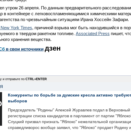
л утром 26 апреля. По данным предварительного расследовани
ар в контейнере с легковоспламеняющимися химическими матер
 агентства по чрезвычайным ситуациям Ирана Хоссейн Зафари.
 New York Times
, причиной взрыва мог быть находившийся в пор
зуемого в твердом ракетном топливе.
Associated Press
пишет, чт
ьного хранения вещества.
дзен
Сб
в свои источники
у и отправьте по
CTRL+ENTER
НЯ
Конкуренты по борьбе за думские кресла активно требуют
выборов
Председатель "Родины" Алексей Журавлев подал в Верховный 
регистрации списка кандидатов в парламент от партии "Яблок
Слуцкий призвал признать "Яблоко" нежелательной организаци
справедливорос вообще заявил, что "Яблоко" продает Родину 