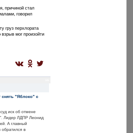
я, причиной стал
иалами, говорил
ту груз перхлората
о взрыв мог произойти
sm
 снять "Яблоко" с
суд иск об отмене
о". Лидер ЛДПР Леонид
ей. А главный
и обратился в