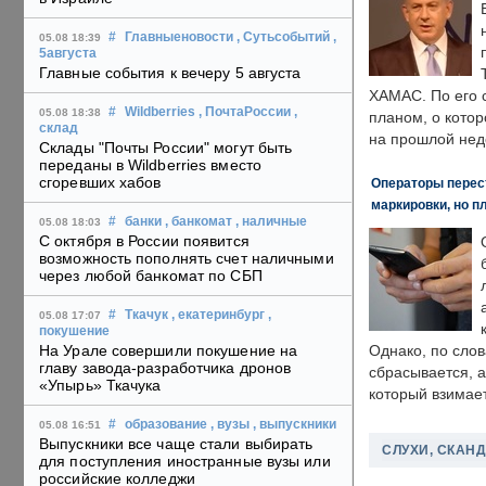
#
Главныеновости
, Сутьсобытий
,
05.08 18:39
5августа
Главные события к вечеру 5 августа
ХАМАС. По его 
#
Wildberries
, ПочтаРоссии
,
05.08 18:38
планом, о кото
склад
на прошлой нед
Склады "Почты России" могут быть
переданы в Wildberries вместо
сгоревших хабов
Операторы перест
маркировки, но п
#
банки
, банкомат
, наличные
05.08 18:03
С октября в России появится
возможность пополнять счет наличными
через любой банкомат по СБП
#
Ткачук
, екатеринбург
,
05.08 17:07
покушение
На Урале совершили покушение на
Однако, по слов
главу завода-разработчика дронов
сбрасывается, а
«Упырь» Ткачука
который взимает
#
образование
, вузы
, выпускники
05.08 16:51
Выпускники все чаще стали выбирать
СЛУХИ, СКАН
для поступления иностранные вузы или
российские колледжи