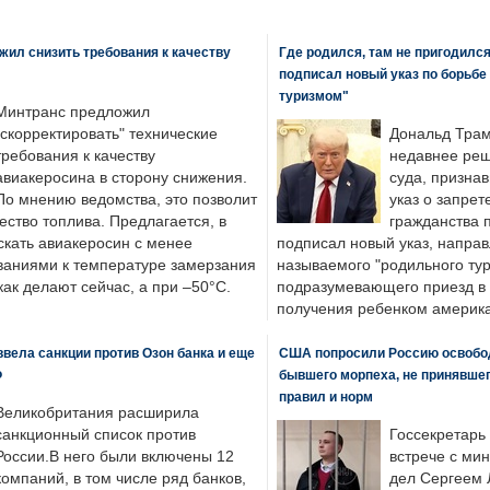
ил снизить требования к качеству
Где родился, там не пригодилс
подписал новый указ по борьбе
туризмом"
Минтранс предложил
"скорректировать" технические
Дональд Трам
требования к качеству
недавнее реш
авиакеросина в сторону снижения.
суда, призна
По мнению ведомства, это позволит
указ о запрет
ество топлива. Предлагается, в
гражданства 
скать авиакеросин с менее
подписал новый указ, направ
ваниями к температуре замерзания
называемого "родильного тур
 как делают сейчас, а при –50°C.
подразумевающего приезд в 
получения ребенком америка
вела санкции против Озон банка и еще
США попросили Россию освобо
Ф
бывшего морпеха, не принявшег
правил и норм
Великобритания расширила
санкционный список против
Госсекретарь
России.В него были включены 12
встрече с ми
компаний, в том числе ряд банков,
дел Сергеем 