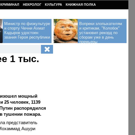
КРИМИНАЛ
НЕКРОЛОГ
КУЛЬТУРА
КНИЖНАЯ ПОЛКА
Министр по физкультуре
Вопреки злопыхателям
и спорту Чечни Ахмат
и критикам, "Колобок"
Кадыров удостоен
установил рекорд по
звания Героя республики
сборам уже в день
премьеры
е 1 тыс.
роизошел мощный
 25 человек, 1139
 Путин распорядился
в тушении пожара.
ла представитель
 Мохаммад Ашури