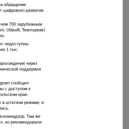
на обращение
т цифрового развития
е чем 700 зарубежным
, Ubisoft, Teamspeak)
ля.
о: недоступны
ее 1 тыс.
прохождения через
хнической поддержки
legram сообщил
ы с доступом к
ольском крае.
т в штатном режиме, в
лись.
оскомнадзор. Там же
», но рекомендовали