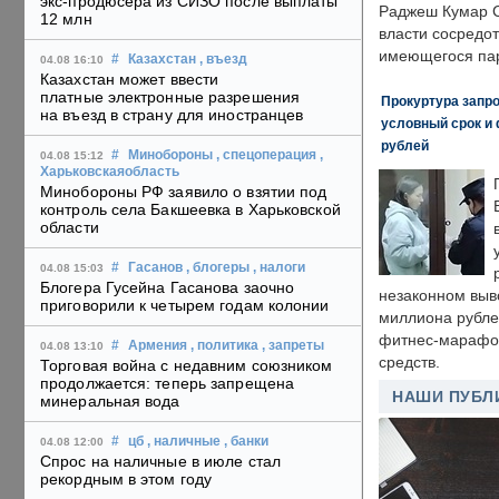
экс-продюсера из СИЗО после выплаты
Раджеш Кумар С
12 млн
власти сосредо
имеющегося пар
#
Казахстан
, въезд
04.08 16:10
Казахстан может ввести
платные электронные разрешения
Прокуртура запр
на въезд в страну для иностранцев
условный срок и 
рублей
#
Минобороны
, спецоперация
,
04.08 15:12
Харьковскаяобласть
Минобороны РФ заявило о взятии под
контроль села Бакшеевка в Харьковской
области
#
Гасанов
, блогеры
, налоги
04.08 15:03
Блогера Гусейна Гасанова заочно
незаконном выв
приговорили к четырем годам колонии
миллиона рубле
фитнес-марафон
#
Армения
, политика
, запреты
04.08 13:10
средств.
Торговая война с недавним союзником
продолжается: теперь запрещена
НАШИ ПУБЛ
минеральная вода
#
цб
, наличные
, банки
04.08 12:00
Спрос на наличные в июле стал
рекордным в этом году