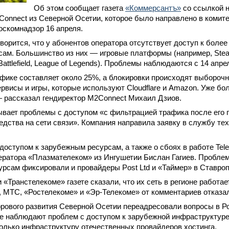
Об этом сообщает газета
«Коммерсантъ»
со ссылкой 
onnect из Северной Осетии, которое было направлено в комите
оскомнадзор 16 апреля.
ворится, что у абонентов оператора отсутствует доступ к боле
сам. Большинство из них — игровые платформы (например, Steam
attlefield, League of Legends). Проблемы наблюдаются с 14 апре
фике составляет около 25%, а блокировки происходят выборочн
рвисы и игры, которые используют Cloudflare и Amazon. Уже бол
— рассказал гендиректор M2Connect Михаил Дзиов.
вает проблемы с доступом «с фильтрацией трафика после его 
едства на сети связи». Компания направила заявку в службу те
доступом к зарубежным ресурсам, а также о сбоях в работе Te
ератора «Плазмателеком» из Ингушетии Бислан Гагиев. Проблем
рсам фиксировали и провайдеры Post Ltd и «Таймер» в Ставроп
 «Транстелекоме» газете сказали, что их сеть в регионе работае
 МТС, «Ростелекоме» и «Эр-Телекоме» от комментариев отказа
рового развития Северной Осетии переадресовали вопросы в Р
не наблюдают проблем с доступом к зарубежной инфраструктуре
олько инфраструктуру отечественных провайдеров хостинга.