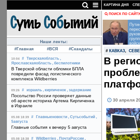
КАРТИНА ДНЯ
СПЕ
ПОИСК ПО САЙТ
Пути
перес
руко
групп
Наши ленты:
войск
#Главная
#ВСЯ
#Скандалы
#
КАВКАЗ
,
СЕВЕ
В реги
#
Тверскаяобласть
,
10:04
Ярославскаяобласть
, беспилотники
В Тверской области обломки БПЛА
пробле
повредили фасад логистического
комплекса Wildberries
платф
#
израиль
, кирпиченок
, задержание
09:26
Посольство России проверяет данные
30 апреля 2
об аресте историка Артема Кирпиченка
в Израиле
#
Главныеновости
, Сутьсобытий
,
05.08 18:39
5августа
Главные события к вечеру 5 августа
#
Wildberries
, ПочтаРоссии
,
05.08 18:38