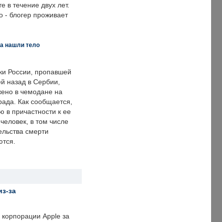
е в течение двух лет.
 - блогер проживает
а нашли тело
ки России, пропавшей
й назад в Сербии,
ено в чемодане на
рада. Как сообщается,
ю в причастности к ее
человек, в том числе
ельства смерти
ются.
из-за
корпорации Apple за