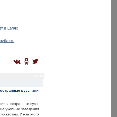
ет в целях
спублике
sm / sm
ностранные вузы или
ния иностранные вузы.
кие учебные заведения.
по квотам. Из-за этого