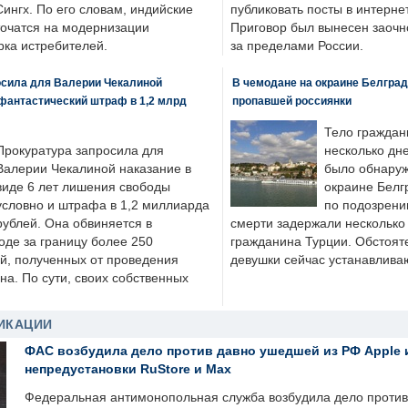
ингх. По его словам, индийские
публиковать посты в интернет
точатся на модернизации
Приговор был вынесен заочно
ка истребителей.
за пределами России.
осила для Валерии Чекалиной
В чемодане на окраине Белград
фантастический штраф в 1,2 млрд
пропавшей россиянки
Тело граждан
Прокуратура запросила для
несколько дне
Валерии Чекалиной наказание в
было обнаруж
виде 6 лет лишения свободы
окраине Белг
условно и штрафа в 1,2 миллиарда
по подозрени
рублей. Она обвиняется в
смерти задержали несколько 
оде за границу более 250
гражданина Турции. Обстоят
й, полученных от проведения
девушки сейчас устанавлива
а. По сути, своих собственных
ИКАЦИИ
ФАС возбудила дело против давно ушедшей из РФ Apple 
непредустановки RuStore и Max
Федеральная антимонопольная служба возбудила дело против 