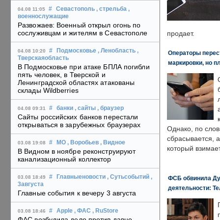
#
Севастополь
, стрельба
,
04.08 11:05
военнослужащие
Развожаев: Военный открыл огонь по
сослуживцам и жителям в Севастополе
продает.
#
Подмосковье
, Ленобласть
,
04.08 10:20
Операторы перест
Тверскаяобласть
маркировки, но п
В Подмосковье при атаке БПЛА погибли
пять человек, в Тверской и
Ленинградской областях атакованы
склады Wildberries
#
банки
, сайты
, браузер
04.08 09:31
Сайты российских банков перестали
открываться в зарубежных браузерах
Однако, по слов
сбрасывается, а
#
МО
, Воробьев
, Видное
03.08 19:08
который взимает
В Видном в ноябре реконструируют
канализационный коллектор
#
Главныеновости
, Сутьсобытий
,
03.08 18:49
ФСБ обвинила Ду
3августа
деятельности: Те
Главные события к вечеру 3 августа
#
Apple
, ФАС
, RuStore
03.08 18:46
ФАС возбудила дело против давно