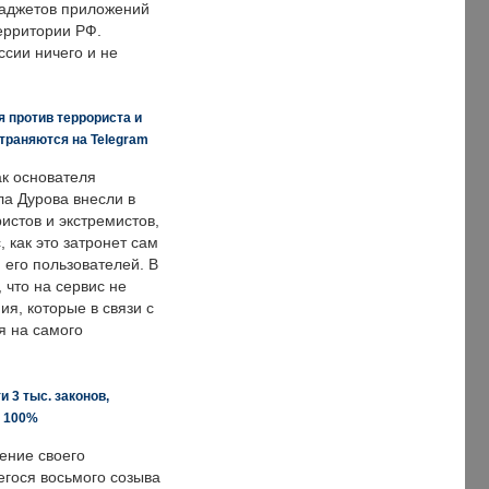
гаджетов приложений
ерритории РФ.
ссии ничего и не
 против террориста и
траняются на Telegram
ак основателя
ла Дурова внесли в
истов и экстремистов,
, как это затронет сам
 его пользователей. В
что на сервис не
я, которые в связи с
я на самого
 3 тыс. законов,
а 100%
ение своего
гося восьмого созыва