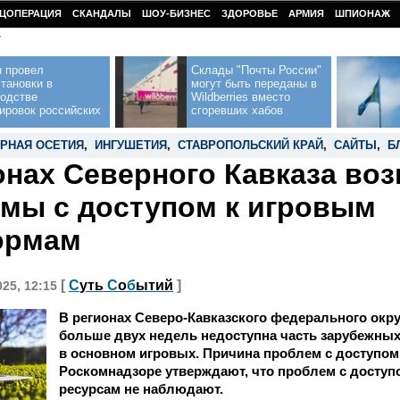
ЦОПЕРАЦИЯ
СКАНДАЛЫ
ШОУ-БИЗНЕС
ЗДОРОВЬЕ
АРМИЯ
ШПИОНАЖ
У
н провел
Склады "Почты России"
тановки в
могут быть переданы в
водстве
Wildberries вместо
ировок российских
сгоревших хабов
РНАЯ ОСЕТИЯ
,
ИНГУШЕТИЯ
,
СТАВРОПОЛЬСКИЙ КРАЙ
,
САЙТЫ
,
Б
онах Северного Кавказа во
мы с доступом к игровым
ормам
[
С
уть
С
о
б
ытий
]
025, 12:15
В регионах Северо-Кавказского федерального окру
больше двух недель недоступна часть зарубежных
в основном игровых. Причина проблем с доступом 
Роскомнадзоре утверждают, что проблем с доступ
ресурсам не наблюдают.