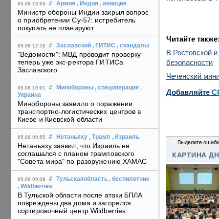
#
Армия
, Индия
, авиация
05.08 13:55
Министр обороны Индии закрыл вопрос
о приобретении Су-57: истребитель
покупать не планируют
Читайте также
#
Заславский
, ГИТИС
, скандалы
05.08 12:16
В Ростовской и
"Ведомости": МВД проводит проверку
безопасности
теперь уже экс-ректора ГИТИСа
Заславского
Чеченский мини
#
Минобороны
, спецоперация
,
05.08 10:01
Добавляйте
C
Украина
Минобороны заявило о поражении
транспортно-логистических центров в
Киеве и Киевской области
#
Нетаньяху
, Трамп
, Израиль
05.08 09:55
10
Выделите ошибк
Нетаньяху заявил, что Израиль не
соглашался с планом трамповского
КАРТИНА Д
"Совета мира" по разоружению ХАМАС
#
Тульскаяобласть
, беспилотник
05.08 09:38
, Wildberries
В Тульской области после атаки БПЛА
повреждены два дома и загорелся
сортировочный центр Wildberries