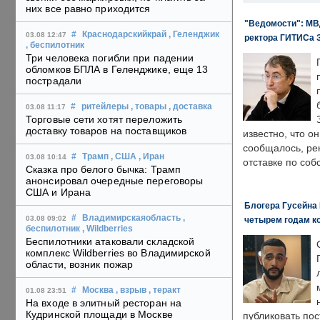
них все равно приходится
"Ведомости": МВД
#
Краснодарскийкрай
, Геленджик
03.08 12:47
ректора ГИТИСа 
, беспилотник
Три человека погибли при падении
обломков БПЛА в Геленджике, еще 13
пострадали
#
ритейлеры
, товары
, доставка
03.08 11:17
Торговые сети хотят переложить
доставку товаров на поставщиков
известно, что о
сообщалось, ре
#
Трамп
, США
, Иран
03.08 10:14
отставке по со
Сказка про белого бычка: Трамп
анонсировал очередные переговоры
США и Ирана
Блогера Гусейна 
#
Владимирскаяобласть
,
03.08 09:02
четырем годам к
беспилотник
, Wildberries
Беспилотники атаковали складской
комплекс Wildberries во Владимирской
области, возник пожар
#
Москва
, взрыв
, теракт
01.08 23:51
На входе в элитный ресторан на
Кудринской площади в Москве
публиковать пос