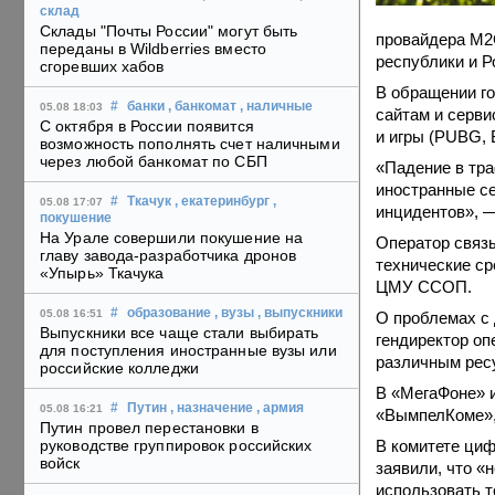
склад
Склады "Почты России" могут быть
провайдера M2C
переданы в Wildberries вместо
республики и Р
сгоревших хабов
В обращении го
#
банки
, банкомат
, наличные
05.08 18:03
сайтам и серви
С октября в России появится
и игры (PUBG, B
возможность пополнять счет наличными
через любой банкомат по СБП
«Падение в тра
иностранные се
#
Ткачук
, екатеринбург
,
05.08 17:07
инцидентов», 
покушение
На Урале совершили покушение на
Оператор связы
главу завода-разработчика дронов
технические ср
«Упырь» Ткачука
ЦМУ ССОП.
#
образование
, вузы
, выпускники
05.08 16:51
О проблемах с 
Выпускники все чаще стали выбирать
гендиректор оп
для поступления иностранные вузы или
различным ресу
российские колледжи
В «МегаФоне» и
#
Путин
, назначение
, армия
05.08 16:21
«ВымпелКоме»,
Путин провел перестановки в
В комитете циф
руководстве группировок российских
войск
заявили, что «
использовать т