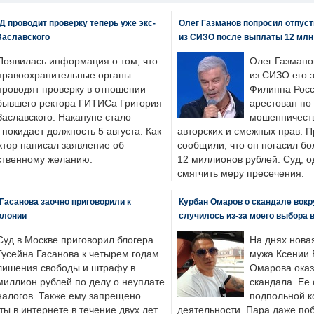
 проводит проверку теперь уже экс-
Олег Газманов попросил отпуст
Заславского
из СИЗО после выплаты 12 млн
Появилась информация о том, что
Олег Газмано
правоохранительные органы
из СИЗО его 
проводят проверку в отношении
Филиппа Росс
бывшего ректора ГИТИСа Григория
арестован по
Заславского. Накануне стало
мошенничеств
н покидает должность 5 августа. Как
авторских и смежных прав. П
ктор написал заявление об
сообщили, что он погасил бо
бственному желанию.
12 миллионов рублей. Суд, о
смягчить меру пресечения.
Гасанова заочно приговорили к
Курбан Омаров о скандале вокр
олонии
случилось из-за моего выбора 
Суд в Москве приговорил блогера
На днях нова
Гусейна Гасанова к четырем годам
мужа Ксении 
лишения свободы и штрафу в
Омарова оказ
миллион рублей по делу о неуплате
скандала. Ее
налогов. Также ему запрещено
подпольной к
ты в интернете в течение двух лет.
деятельности. Пара даже поб