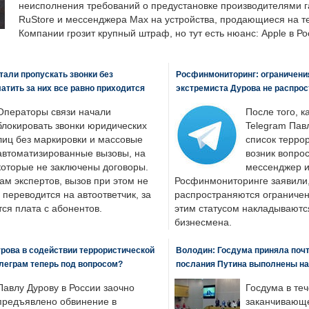
неисполнения требований о предустановке производителями 
RuStore и мессенджера Max на устройства, продающиеся на т
Компании грозит крупный штраф, но тут есть нюанс: Apple в Ро
али пропускать звонки без
Росфинмониторинг: ограничения
латить за них все равно приходится
экстремиста Дурова не распрос
Операторы связи начали
После того, к
блокировать звонки юридических
Telegram Пав
лиц без маркировки и массовые
список террор
автоматизированные вызовы, на
возник вопрос
которые не заключены договоры.
мессенджер и
ам экспертов, вызов при этом не
Росфинмониторинге заявили, 
 переводится на автоответчик, за
распространяются ограничени
ся плата с абонентов.
этим статусом накладываютс
бизнесмена.
рова в содействии террористической
Володин: Госдума приняла почти
леграм теперь под вопросом?
послания Путина выполнены н
Павлу Дурову в России заочно
Госдума в теч
предъявлено обвинение в
заканчивающе