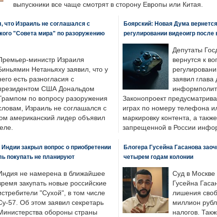
выпускники все чаще смотрят в сторону Европы или Китая.
, что Израиль не соглашался с
Боярский: Новая Дума вернется 
кого "Совета мира" по разоружению
регулировании видеоигр после
Депутаты Гос
Премьер-министр Израиля
вернутся к во
Биньямин Нетаньяху заявил, что у
регулировани
него есть разногласия с
заявил глава 
президентом США Дональдом
информполити
Трампом по вопросу разоружения
Законопроект предусматрива
словам, Израиль не соглашался с
играх по номеру телефона ил
ром американский лидер объявил
маркировку контента, а также
еле.
запрещенной в России инфо
 Индии закрыл вопрос о приобретении
Блогера Гусейна Гасанова заоч
ль покупать не планируют
четырем годам колонии
Индия не намерена в ближайшее
Суд в Москве
время закупать новые российские
Гусейна Гаса
истребители "Сухой", в том числе
лишения своб
Су-57. Об этом заявил секретарь
миллион рубл
Министерства обороны страны
налогов. Так