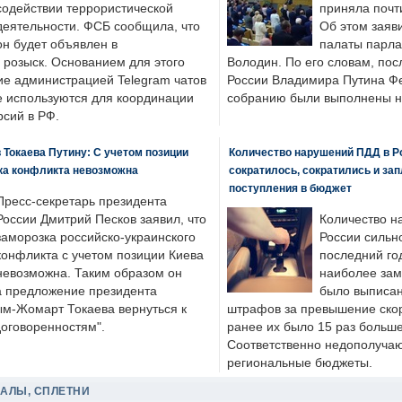
содействии террористической
приняла почти
деятельности. ФСБ сообщила, что
Об этом заяв
он будет объявлен в
палаты парла
розыск. Основанием для этого
Володин. По его словам, пос
ие администрацией Telegram чатов
России Владимира Путина Ф
е используются для координации
собранию были выполнены н
рсий в РФ.
 Токаева Путину: С учетом позиции
Количество нарушений ПДД в Р
ка конфликта невозможна
сократилось, сократились и за
поступления в бюджет
Пресс-секретарь президента
России Дмитрий Песков заявил, что
Количество н
заморозка российско-украинского
России сильн
конфликта с учетом позиции Киева
последний год
невозможна. Таким образом он
наиболее зам
а предложение президента
было выписан
ым-Жомарт Токаева вернуться к
штрафов за превышение скоро
договоренностям".
ранее их было 15 раз больше
Соответственно недополучают
региональные бюджеты.
ДАЛЫ, СПЛЕТНИ