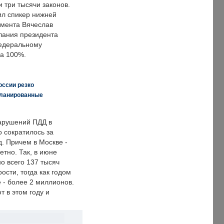
 три тысячи законов.
ил спикер нижней
мента Вячеслав
лания президента
едеральному
а 100%.
оссии резко
планированные
арушений ПДД в
о сократилось за
. Причем в Москве -
етно. Так, в июне
о всего 137 тысяч
сти, тогда как годом
 - более 2 миллионов.
 в этом году и