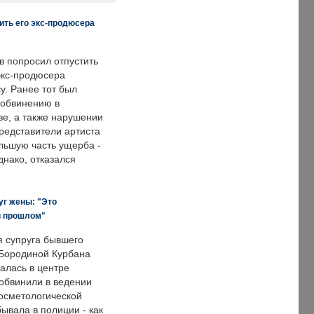
ить его экс-продюсера
в попросил отпустить
экс-продюсера
у. Ранее тот был
 обвинению в
е, а также нарушении
редставители артиста
льшую часть ущерба -
днако, отказался
уг жены: "Это
в прошлом"
я супруга бывшего
Бородиной Курбана
алась в центре
 обвинили в ведении
осметологической
ывала в полиции - как