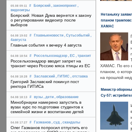
#
Боярский
, законопроект
,
05.08 09:11
видеоигры
Нетаньяху заявил
Боярский: Новая Дума вернется к закону
о регулировании видеоигр после
планом трамповс
выборов
ХАМАС
#
Главныеновости
, Сутьсобытий
,
04.08 19:02
4августа
Главные события к вечеру 4 августа
#
Россельхознадзор
, ЕС
, транзит
04.08 18:54
Россельхознадзор вводит запрет на
транзит через Россию мяса птицы из ЕС
ХАМАС. По его 
планом, о кото
#
Заславский
, ГИТИС
, отставка
04.08 18:28
на прошлой нед
Григорий Заславский покинул пост
ректора ГИТИСа
Министр обороны
Су-57: истребите
#
вузы
, дети
, образование
04.08 18:13
Минобрнауки намерено запустить в
вузах курс по подготовке студентов к
семейной жизни и воспитанию детей
#
Газманов
, суд
, скандалы
04.08 17:27
Олег Газманов попросил отпустить его