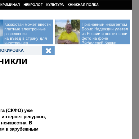
КРИМИНАЛ
НЕКРОЛОГ
КУЛЬТУРА
КНИЖНАЯ ПОЛКА
Казахстан может ввести
Признанный иноагентом
платные электронные
Борис Надеждин улетел
разрешения
из России и постит свои
на въезд в страну для
фото на фоне
иностранцев
Эйфелевой башни
ЛОКИРОВКА
зникли
га (СКФО) уже
 интернет-ресурсов,
неизвестна. В
ом к зарубежным