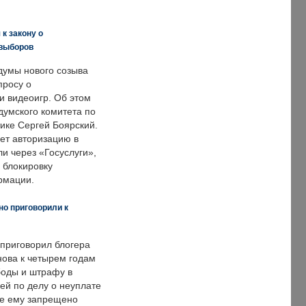
к закону о
 выборов
думы нового созыва
просу о
и видеоигр. Об этом
думского комитета по
ке Сергей Боярский.
ет авторизацию в
и через «Госуслуги»,
 блокировку
рмации.
но приговорили к
 приговорил блогера
нова к четырем годам
оды и штрафу в
ей по делу о неуплате
же ему запрещено