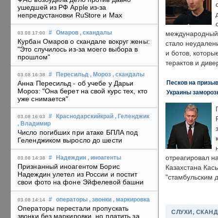
ушедшей из РФ Apple из-за
непредустановки RuStore и Max
#
Омаров
, скандалы
международный 
03.08 17:00
Курбан Омаров о скандале вокруг жены:
стало неудален
"Это случилось из-за моего выбора в
и ботов, которы
прошлом"
терактов и диве
#
Пересильд
, Мороз
, скандалы
03.08 16:38
Песков на призыв
Анна Пересильд - об учебе у Дарьи
Мороз: "Она берет на свой курс тех, кто
Украины замороз
уже снимается"
#
Краснодарскийкрай
, Геленджик
03.08 16:03
, Владимир
Число погибших при атаке БПЛА под
Геленджиком выросло до шести
отреагировал н
#
Надеждин
, иноагенты
03.08 14:38
Признанный иноагентом Борис
Казахстана Кас
Надеждин улетел из России и постит
"стамбульским 
свои фото на фоне Эйфелевой башни
#
операторы
, звонки
, маркировка
03.08 14:14
Операторы перестали пропускать
СЛУХИ, СКАН
звонки без маркировки, но платить за