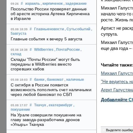
#
израиль
, кирпиченок
, задержание
09:26
Михаил Галустя
Посольство России проверяет данные
начало чего-то
об аресте историка Артема Кирпиченка
в Израиле
росте. Жизнь п
Артист не раск
#
Главныеновости
, Сутьсобытий
,
05.08 18:39
супруга.
5августа
Главные события к вечеру 5 августа
Михаил Галустя
еще два года –
#
Wildberries
, ПочтаРоссии
,
05.08 18:38
склад
Склады "Почты России" могут быть
переданы в Wildberries вместо
Читайте также
сгоревших хабов
Михаил Галустя
#
банки
, банкомат
, наличные
05.08 18:03
"Не ведитесь н
С октября в России появится
Агент Галустян
возможность пополнять счет наличными
через любой банкомат по СБП
Добавляйте
C
#
Ткачук
, екатеринбург
,
05.08 17:07
покушение
На Урале совершили покушение на
главу завода-разработчика дронов
«Упырь» Ткачука
6
Выделите ошибку