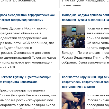
ся плата с абонентов.
этим статусом накладываютс
бизнесмена.
рова в содействии террористической
Володин: Госдума приняла почти
леграм теперь под вопросом?
послания Путина выполнены н
Павлу Дурову в России заочно
Госдума в теч
предъявлено обвинение в
заканчивающе
содействии террористической
приняла почти
деятельности. ФСБ сообщила, что
Об этом заяв
он будет объявлен в
палаты парла
розыск. Основанием для этого
Володин. По его словам, пос
ие администрацией Telegram чатов
России Владимира Путина Ф
е используются для координации
собранию были выполнены н
рсий в РФ.
 Токаева Путину: С учетом позиции
Количество нарушений ПДД в Р
ка конфликта невозможна
сократилось, сократились и за
поступления в бюджет
Пресс-секретарь президента
России Дмитрий Песков заявил, что
Количество н
заморозка российско-украинского
России сильн
конфликта с учетом позиции Киева
последний год