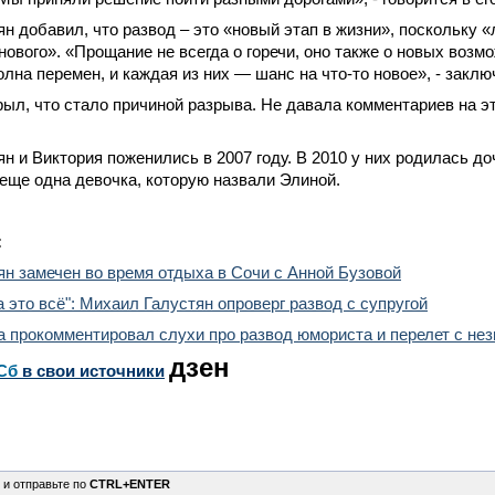
н добавил, что развод – это «новый этап в жизни», поскольку 
 нового». «Прощание не всегда о горечи, оно также о новых возм
олна перемен, и каждая из них — шанс на что-то новое», - заклю
рыл, что стало причиной разрыва. Не давала комментариев на э
н и Виктория поженились в 2007 году. В 2010 у них родилась до
 еще одна девочка, которую назвали Элиной.
:
н замечен во время отдыха в Сочи с Анной Бузовой
а это всё": Михаил Галустян опроверг развод с супругой
а прокомментировал слухи про развод юмориста и перелет с не
дзен
Сб
в свои источники
 и отправьте по
CTRL+ENTER