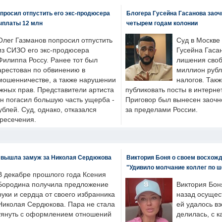
просил отпустить его экс-продюсера
Блогера Гусейна Гасанова заоч
ыплаты 12 млн
четырем годам колонии
Олег Газманов попросил отпустить
Суд в Москве
из СИЗО его экс-продюсера
Гусейна Гаса
Филиппа Россу. Ранее тот был
лишения своб
арестован по обвинению в
миллион рубл
мошенничестве, а также нарушении
налогов. Так
жных прав. Представители артиста
публиковать посты в интернет
он погасил большую часть ущерба -
Приговор был вынесен заочно
блей. Суд, однако, отказался
за пределами России.
пресечения.
 вышла замуж за Николая Сердюкова
Виктория Боня о своем восхожд
"Удивило молчание коллег по ш
В декабре прошлого года Ксения
Бородина получила предложение
Виктория Бон
руки и сердца от своего избранника
назад осущес
Николая Сердюкова. Пара не стала
ей удалось вз
тянуть с оформлением отношений
делилась, с к