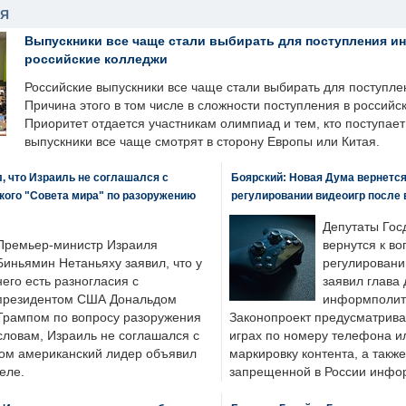
НЯ
Выпускники все чаще стали выбирать для поступления и
российские колледжи
Российские выпускники все чаще стали выбирать для поступле
Причина этого в том числе в сложности поступления в российс
Приоритет отдается участникам олимпиад и тем, кто поступает 
выпускники все чаще смотрят в сторону Европы или Китая.
, что Израиль не соглашался с
Боярский: Новая Дума вернется 
кого "Совета мира" по разоружению
регулировании видеоигр после
Депутаты Гос
Премьер-министр Израиля
вернутся к во
Биньямин Нетаньяху заявил, что у
регулировани
него есть разногласия с
заявил глава 
президентом США Дональдом
информполити
Трампом по вопросу разоружения
Законопроект предусматрива
словам, Израиль не соглашался с
играх по номеру телефона ил
ром американский лидер объявил
маркировку контента, а также
еле.
запрещенной в России инфо