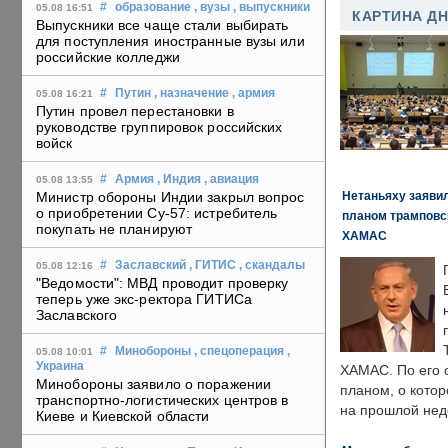
#
образование
, вузы
, выпускники
05.08 16:51
КАРТИНА Д
Выпускники все чаще стали выбирать
для поступления иностранные вузы или
российские колледжи
#
Путин
, назначение
, армия
05.08 16:21
Путин провел перестановки в
руководстве группировок российских
войск
#
Армия
, Индия
, авиация
05.08 13:55
Нетаньяху заявил
Министр обороны Индии закрыл вопрос
о приобретении Су-57: истребитель
планом трамповс
покупать не планируют
ХАМАС
#
Заславский
, ГИТИС
, скандалы
05.08 12:16
"Ведомости": МВД проводит проверку
теперь уже экс-ректора ГИТИСа
Заславского
#
Минобороны
, спецоперация
,
05.08 10:01
Украина
ХАМАС. По его 
Минобороны заявило о поражении
планом, о кото
транспортно-логистических центров в
на прошлой нед
Киеве и Киевской области