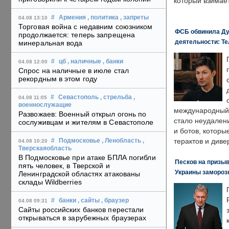
который взимает
#
Армения
, политика
, запреты
04.08 13:10
Торговая война с недавним союзником
ФСБ обвинила Ду
продолжается: теперь запрещена
деятельности: Те
минеральная вода
#
цб
, наличные
, банки
04.08 12:00
Спрос на наличные в июле стал
рекордным в этом году
#
Севастополь
, стрельба
,
04.08 11:05
военнослужащие
международный 
Развожаев: Военный открыл огонь по
стало неудален
сослуживцам и жителям в Севастополе
и ботов, которы
терактов и диве
#
Подмосковье
, Ленобласть
,
04.08 10:20
Тверскаяобласть
В Подмосковье при атаке БПЛА погибли
Песков на призыв
пять человек, в Тверской и
Украины замороз
Ленинградской областях атакованы
склады Wildberries
#
банки
, сайты
, браузер
04.08 09:31
Сайты российских банков перестали
открываться в зарубежных браузерах