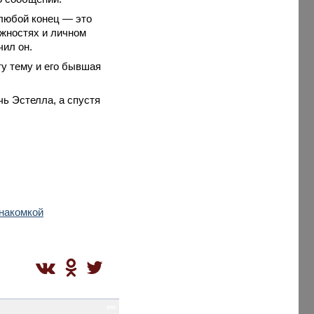
«любой конец — это
ожностях и личном
чил он.
ту тему и его бывшая
чь Эстелла, а спустя
знакомкой
sm