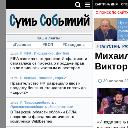
КАРТИНА ДНЯ
СПЕ
ПОИСК ПО САЙТ
Пути
перес
руко
групп
Наши ленты:
войск
#Главная
#ВСЯ
#Скандалы
#
ГАЛУСТЯН
,
РА
Михаил
#
FIFA
, Инфантино
, футбол
12:08
FIFA заявила о поддержке Инфантино и
отказалась от проекта о продаже прав
Виктор
на чемпионаты частным инвесторам
#
бензин
, топливо
, евро-2
11:25
30 апреля 2
Правительство РФ разрешило ввоз и
продажу бензина стандартов вплоть до
«Евро-2»
#
Тверскаяобласть
,
10:04
Ярославскаяобласть
, беспилотники
В Тверской области обломки БПЛА
повредили фасад логистического
комплекса Wildberries
«Иногда жизнь 
к завершению. 