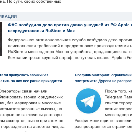
а. По сути, своих собственных
ИКАЦИИ
ФАС возбудила дело против давно ушедшей из РФ Apple 
непредустановки RuStore и Max
Федеральная антимонопольная служба возбудила дело против 
неисполнения требований о предустановке производителями 
RuStore и мессенджера Max на устройства, продающиеся на т
Компании грозит крупный штраф, но тут есть нюанс: Apple в Ро
али пропускать звонки без
Росфинмониторинг: ограничения
латить за них все равно приходится
экстремиста Дурова не распрос
Операторы связи начали
После того, к
блокировать звонки юридических
Telegram Пав
лиц без маркировки и массовые
список террор
автоматизированные вызовы, на
возник вопрос
которые не заключены договоры.
мессенджер и
ам экспертов, вызов при этом не
Росфинмониторинге заявили, 
 переводится на автоответчик, за
распространяются ограничени