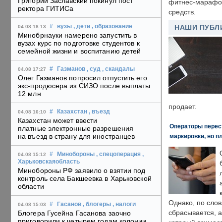
Григорий Заславский покинул пост
фитнес-марафон
ректора ГИТИСа
средств.
#
вузы
, дети
, образование
НАШИ ПУБЛ
04.08 18:13
Минобрнауки намерено запустить в
вузах курс по подготовке студентов к
семейной жизни и воспитанию детей
#
Газманов
, суд
, скандалы
04.08 17:27
Олег Газманов попросил отпустить его
экс-продюсера из СИЗО после выплаты
12 млн
продает.
#
Казахстан
, въезд
04.08 16:10
Казахстан может ввести
Операторы перест
платные электронные разрешения
на въезд в страну для иностранцев
маркировки, но п
#
Минобороны
, спецоперация
,
04.08 15:12
Харьковскаяобласть
Минобороны РФ заявило о взятии под
контроль села Бакшеевка в Харьковской
области
Однако, по слов
#
Гасанов
, блогеры
, налоги
04.08 15:03
сбрасывается, а
Блогера Гусейна Гасанова заочно
приговорили к четырем годам колонии