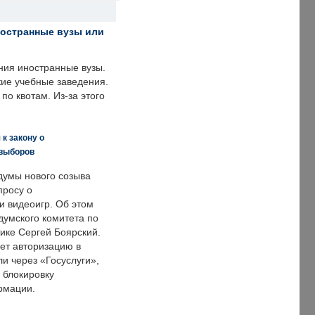
ностранные вузы или
ния иностранные вузы.
кие учебные заведения.
по квотам. Из-за этого
к закону о
 выборов
думы нового созыва
просу о
и видеоигр. Об этом
думского комитета по
ке Сергей Боярский.
ет авторизацию в
и через «Госуслуги»,
 блокировку
рмации.