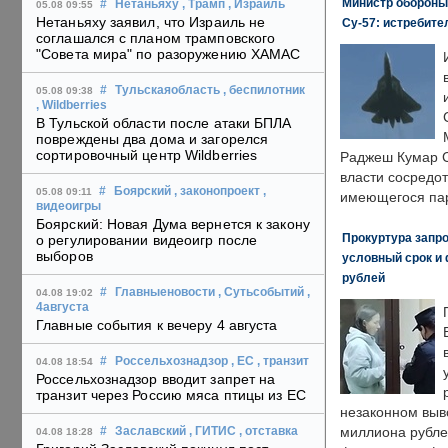
Министр обороны
#
Нетаньяху
, Трамп
, Израиль
05.08 09:55
Нетаньяху заявил, что Израиль не
Су-57: истребите
соглашался с планом трамповского
"Совета мира" по разоружению ХАМАС
#
Тульскаяобласть
, беспилотник
05.08 09:38
, Wildberries
В Тульской области после атаки БПЛА
повреждены два дома и загорелся
сортировочный центр Wildberries
Раджеш Кумар С
власти сосредо
#
Боярский
, законопроект
,
05.08 09:11
имеющегося пар
видеоигры
Боярский: Новая Дума вернется к закону
Прокуртура запр
о регулировании видеоигр после
выборов
условный срок и 
рублей
#
Главныеновости
, Сутьсобытий
,
04.08 19:02
4августа
Главные события к вечеру 4 августа
#
Россельхознадзор
, ЕС
, транзит
04.08 18:54
Россельхознадзор вводит запрет на
транзит через Россию мяса птицы из ЕС
незаконном выв
миллиона рубле
#
Заславский
, ГИТИС
, отставка
04.08 18:28