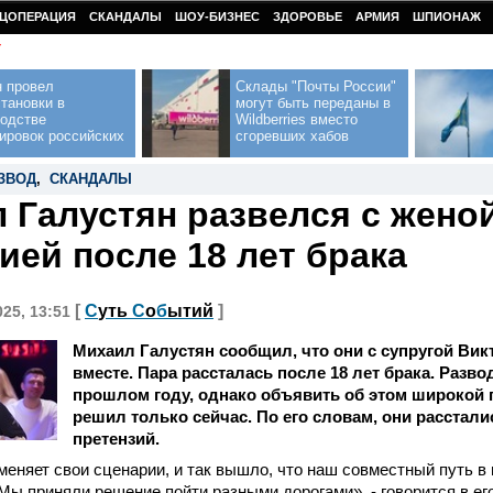
ЦОПЕРАЦИЯ
СКАНДАЛЫ
ШОУ-БИЗНЕС
ЗДОРОВЬЕ
АРМИЯ
ШПИОНАЖ
У
н провел
Склады "Почты России"
тановки в
могут быть переданы в
водстве
Wildberries вместо
ировок российских
сгоревших хабов
ЗВОД
,
СКАНДАЛЫ
 Галустян развелся с жено
ией после 18 лет брака
[
С
уть
С
о
б
ытий
]
025, 13:51
Михаил Галустян сообщил, что они с супругой Вик
вместе. Пара рассталась после 18 лет брака. Разво
прошлом году, однако объявить об этом широкой 
решил только сейчас. По его словам, они расстали
претензий.
меняет свои сценарии, и так вышло, что наш совместный путь 
Мы приняли решение пойти разными дорогами», - говорится в ег