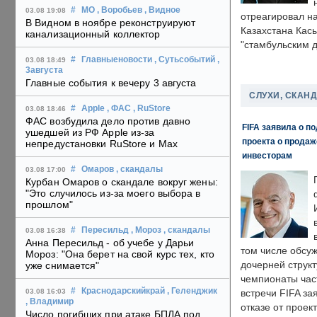
#
МО
, Воробьев
, Видное
03.08 19:08
отреагировал н
В Видном в ноябре реконструируют
Казахстана Кас
канализационный коллектор
"стамбульским 
#
Главныеновости
, Сутьсобытий
,
03.08 18:49
3августа
Главные события к вечеру 3 августа
СЛУХИ, СКАН
#
Apple
, ФАС
, RuStore
03.08 18:46
ФАС возбудила дело против давно
FIFA заявила о п
ушедшей из РФ Apple из-за
проекта о прода
непредустановки RuStore и Max
инвесторам
#
Омаров
, скандалы
03.08 17:00
Курбан Омаров о скандале вокруг жены:
"Это случилось из-за моего выбора в
прошлом"
#
Пересильд
, Мороз
, скандалы
03.08 16:38
Анна Пересильд - об учебе у Дарьи
том числе обсу
Мороз: "Она берет на свой курс тех, кто
дочерней струк
уже снимается"
чемпионаты час
#
Краснодарскийкрай
, Геленджик
03.08 16:03
встречи FIFA з
, Владимир
отказе от проект
Число погибших при атаке БПЛА под