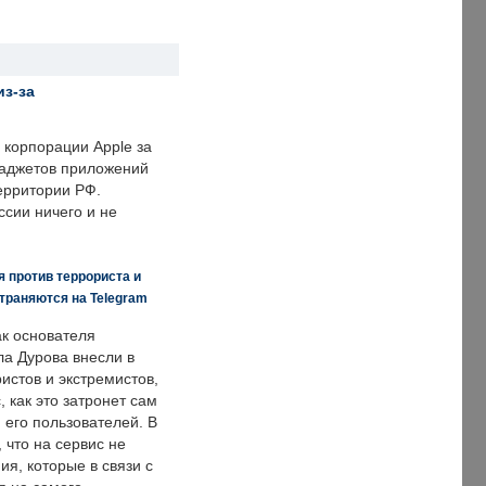
из-за
корпорации Apple за
гаджетов приложений
ерритории РФ.
ссии ничего и не
 против террориста и
траняются на Telegram
ак основателя
ла Дурова внесли в
истов и экстремистов,
, как это затронет сам
 его пользователей. В
что на сервис не
я, которые в связи с