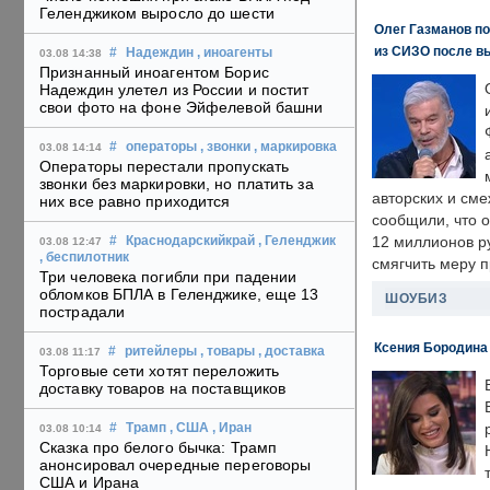
Геленджиком выросло до шести
Олег Газманов по
из СИЗО после в
#
Надеждин
, иноагенты
03.08 14:38
Признанный иноагентом Борис
Надеждин улетел из России и постит
свои фото на фоне Эйфелевой башни
#
операторы
, звонки
, маркировка
03.08 14:14
Операторы перестали пропускать
звонки без маркировки, но платить за
авторских и сме
них все равно приходится
сообщили, что 
12 миллионов ру
#
Краснодарскийкрай
, Геленджик
03.08 12:47
, беспилотник
смягчить меру 
Три человека погибли при падении
обломков БПЛА в Геленджике, еще 13
ШОУБИЗ
пострадали
Ксения Бородина
#
ритейлеры
, товары
, доставка
03.08 11:17
Торговые сети хотят переложить
доставку товаров на поставщиков
#
Трамп
, США
, Иран
03.08 10:14
Сказка про белого бычка: Трамп
анонсировал очередные переговоры
США и Ирана