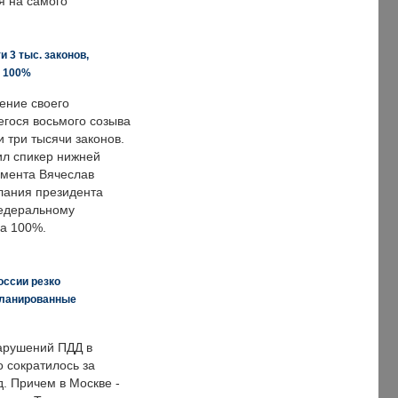
я на самого
 3 тыс. законов,
а 100%
ение своего
гося восьмого созыва
 три тысячи законов.
ил спикер нижней
мента Вячеслав
лания президента
едеральному
а 100%.
оссии резко
планированные
арушений ПДД в
о сократилось за
. Причем в Москве -