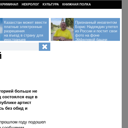
КРИМИНАЛ
НЕКРОЛОГ
КУЛЬТУРА
КНИЖНАЯ ПОЛКА
Казахстан может ввести
Признанный иноагентом
платные электронные
Борис Надеждин улетел
разрешения
из России и постит свои
на въезд в страну для
фото на фоне
иностранцев
Эйфелевой башни
й
торией больше не
д состоялся еще в
публике артист
сь без обид и
в прошлом году подошел
о сообщении.