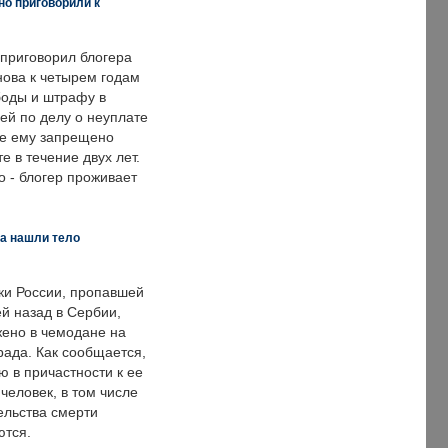
но приговорили к
 приговорил блогера
нова к четырем годам
оды и штрафу в
ей по делу о неуплате
же ему запрещено
е в течение двух лет.
 - блогер проживает
а нашли тело
ки России, пропавшей
й назад в Сербии,
ено в чемодане на
рада. Как сообщается,
ю в причастности к ее
человек, в том числе
ельства смерти
ются.