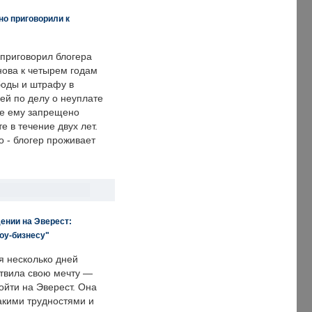
но приговорили к
 приговорил блогера
нова к четырем годам
оды и штрафу в
ей по делу о неуплате
же ему запрещено
е в течение двух лет.
 - блогер проживает
ении на Эверест:
оу-бизнесу"
я несколько дней
твила свою мечту —
ойти на Эверест. Она
акими трудностями и