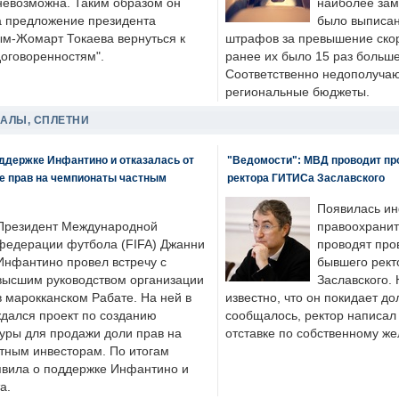
невозможна. Таким образом он
наиболее зам
а предложение президента
было выписан
ым-Жомарт Токаева вернуться к
штрафов за превышение скоро
договоренностям".
ранее их было 15 раз больше
Соответственно недополучают
региональные бюджеты.
ДАЛЫ, СПЛЕТНИ
оддержке Инфантино и отказалась от
"Ведомости": МВД проводит про
же прав на чемпионаты частным
ректора ГИТИСа Заславского
Появилась ин
Президент Международной
правоохранит
федерации футбола (FIFA) Джанни
проводят про
Инфантино провел встречу с
бывшего рект
высшим руководством организации
Заславского.
в марокканском Рабате. На ней в
известно, что он покидает до
ждался проект по созданию
сообщалось, ректор написал
туры для продажи доли прав на
отставке по собственному ж
тным инвесторам. По итогам
аявила о поддержке Инфантино и
а.