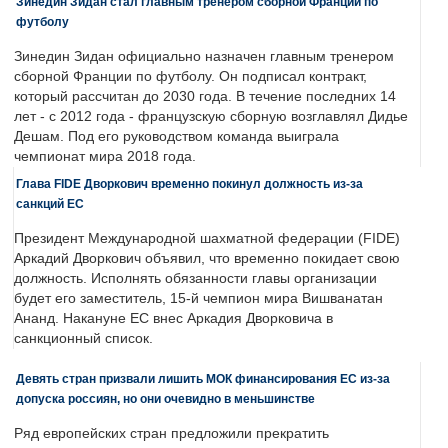
Зинедин Зидан стал главным тренером сборной Франции по
футболу
Зинедин Зидан официально назначен главным тренером
сборной Франции по футболу. Он подписал контракт,
который рассчитан до 2030 года. В течение последних 14
лет - с 2012 года - французскую сборную возглавлял Дидье
Дешам. Под его руководством команда выиграла
чемпионат мира 2018 года.
Глава FIDE Дворкович временно покинул должность из-за
санкций ЕС
Президент Международной шахматной федерации (FIDE)
Аркадий Дворкович объявил, что временно покидает свою
должность. Исполнять обязанности главы организации
будет его заместитель, 15-й чемпион мира Вишванатан
Ананд. Накануне ЕС внес Аркадия Дворковича в
санкционный список.
Девять стран призвали лишить МОК финансирования ЕС из-за
допуска россиян, но они очевидно в меньшинстве
Ряд европейских стран предложили прекратить