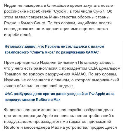
Индия не намерена в ближайшее время закупать новые
российские истребители "Сухой", в том числе Су-57. Об
этом заявил секретарь Министерства обороны страны
Раджеш Кумар Сингх. По его словам, индийские власти
сосредоточатся на модернизации имеющегося парка
истребителей.
Нетаньяху заявил, что Израиль не соглашался с планом
трамповского "Совета мира" по разоружению ХАМАС
Премьер-министр Израиля Биньямин Нетаньяху заявил,
что у него есть разногласия с президентом США Дональдом
Трампом по вопросу разоружения ХАМАС. По его словам,
Израиль не соглашался с планом, о котором американский
лидер объявил на прошлой неделе.
ФАС возбудила дело против давно ушедшей из РФ Apple из-за
непредустановки RuStore и Max
Федеральная антимонопольная служба возбудила дело
против корпорации Apple за неисполнения требований о
предустановке производителями гаджетов приложений
RuStore и мессенджера Max на устройства, продающиеся