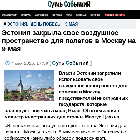
СПЕЦОПЕРАЦИЯ
СКАНДАЛЫ
ШОУ-БИЗНЕС
ЗДОРОВЬЕ
АРМИЯ
ШПИОНАЖ
НЕКРОЛОГ
ПОИСК ПО САЙТУ
#
ЭСТОНИЯ
,
ДЕНЬ ПОБЕДЫ
,
9 МАЯ
Эстония закрыла свое воздушное
пространство для полетов в Москву на
9 Мая
[
С
уть
С
о
б
ытий
]
7 мая 2025, 17:50
Власти Эстонии запретили
использовать свое
воздушное пространство для
полетов в Москву
представителей иностранных
государств, которые
планируют посетить парад 9 мая. Об этом заявил
министр иностранных дел страны Маргус Цахкна.
«Использование воздушного пространства Эстонии для
полета в Москву в честь 9 мая исключено, и Эстония не
собирается каким-либо образом поддерживать