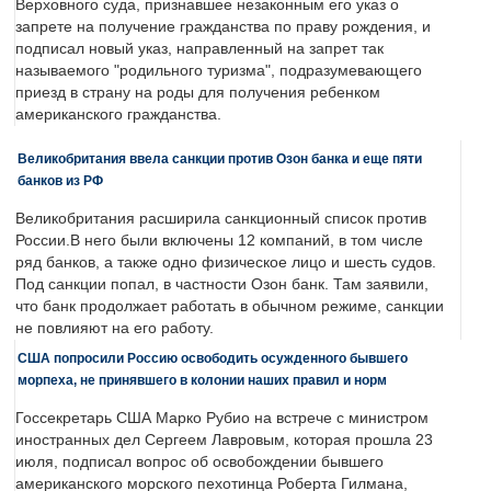
Верховного суда, признавшее незаконным его указ о
запрете на получение гражданства по праву рождения, и
подписал новый указ, направленный на запрет так
называемого "родильного туризма", подразумевающего
приезд в страну на роды для получения ребенком
американского гражданства.
Великобритания ввела санкции против Озон банка и еще пяти
банков из РФ
Великобритания расширила санкционный список против
России.В него были включены 12 компаний, в том числе
ряд банков, а также одно физическое лицо и шесть судов.
Под санкции попал, в частности Озон банк. Там заявили,
что банк продолжает работать в обычном режиме, санкции
не повлияют на его работу.
США попросили Россию освободить осужденного бывшего
морпеха, не принявшего в колонии наших правил и норм
Госсекретарь США Марко Рубио на встрече с министром
иностранных дел Сергеем Лавровым, которая прошла 23
июля, подписал вопрос об освобождении бывшего
американского морского пехотинца Роберта Гилмана,