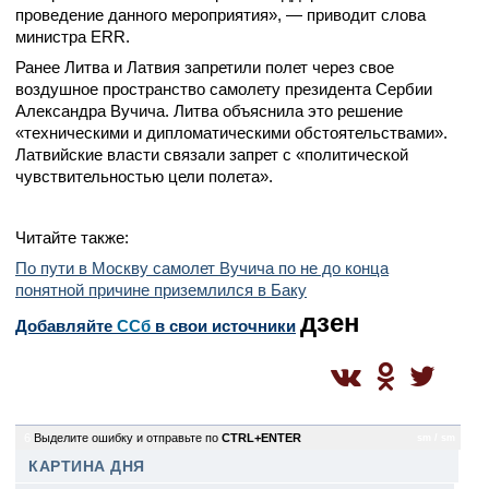
проведение данного мероприятия», — приводит слова
министра ERR.
Ранее Литва и Латвия запретили полет через свое
воздушное пространство самолету президента Сербии
Александра Вучича. Литва объяснила это решение
«техническими и дипломатическими обстоятельствами».
Латвийские власти связали запрет с «политической
чувствительностью цели полета».
Читайте также:
По пути в Москву самолет Вучича по не до конца
понятной причине приземлился в Баку
дзен
Добавляйте
CСб
в свои источники
6
Выделите ошибку и отправьте по
CTRL+ENTER
sm / sm
КАРТИНА ДНЯ