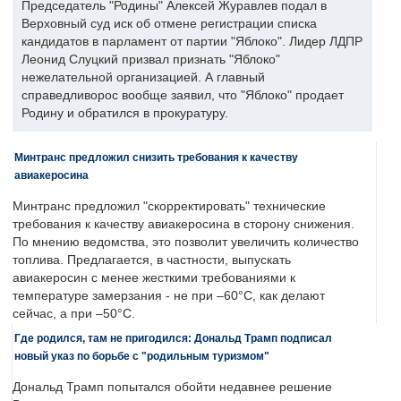
Председатель "Родины" Алексей Журавлев подал в
Верховный суд иск об отмене регистрации списка
кандидатов в парламент от партии "Яблоко". Лидер ЛДПР
Леонид Слуцкий призвал признать "Яблоко"
нежелательной организацией. А главный
справедливорос вообще заявил, что "Яблоко" продает
Родину и обратился в прокуратуру.
Минтранс предложил снизить требования к качеству
авиакеросина
Минтранс предложил "скорректировать" технические
требования к качеству авиакеросина в сторону снижения.
По мнению ведомства, это позволит увеличить количество
топлива. Предлагается, в частности, выпускать
авиакеросин с менее жесткими требованиями к
температуре замерзания - не при –60°C, как делают
сейчас, а при –50°C.
Где родился, там не пригодился: Дональд Трамп подписал
новый указ по борьбе с "родильным туризмом"
Дональд Трамп попытался обойти недавнее решение