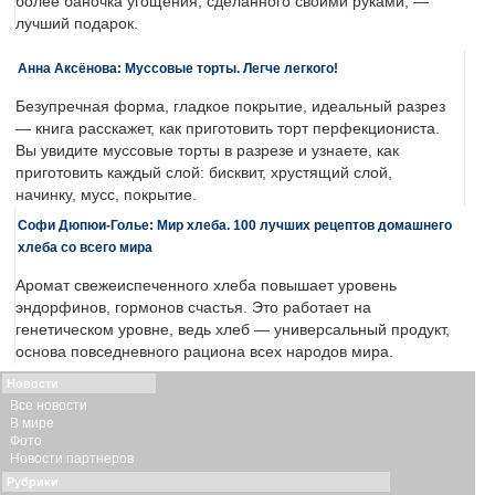
более баночка угощения, сделанного своими руками, —
лучший подарок.
Анна Аксёнова: Муссовые торты. Легче легкого!
Безупречная форма, гладкое покрытие, идеальный разрез
— книга расскажет, как приготовить торт перфекциониста.
Вы увидите муссовые торты в разрезе и узнаете, как
приготовить каждый слой: бисквит, хрустящий слой,
начинку, мусс, покрытие.
Софи Дюпюи-Голье: Мир хлеба. 100 лучших рецептов домашнего
хлеба со всего мира
Аромат свежеиспеченного хлеба повышает уровень
эндорфинов, гормонов счастья. Это работает на
генетическом уровне, ведь хлеб — универсальный продукт,
основа повседневного рациона всех народов мира.
Новости
Все новости
В мире
Фото
Новости партнеров
Рубрики