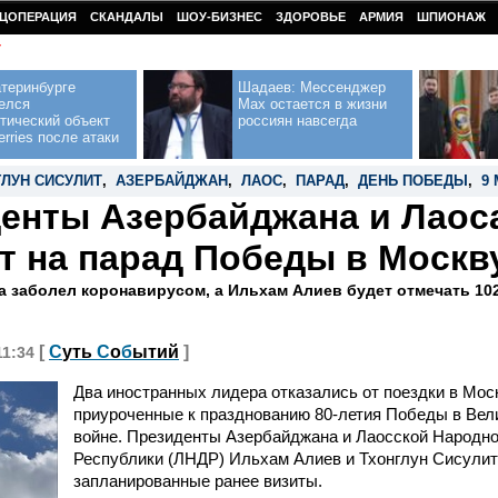
ЦОПЕРАЦИЯ
СКАНДАЛЫ
ШОУ-БИЗНЕС
ЗДОРОВЬЕ
АРМИЯ
ШПИОНАЖ
У
теринбурге
Шадаев: Мессенджер
елся
Max остается в жизни
тический объект
россиян навсегда
erries после атаки
ЛУН СИСУЛИТ
,
АЗЕРБАЙДЖАН
,
ЛАОС
,
ПАРАД
,
ДЕНЬ ПОБЕДЫ
,
9
енты Азербайджана и Лаос
т на парад Победы в Москв
а заболел коронавирусом, а Ильхам Алиев будет отмечать 10
[
С
уть
С
о
б
ытий
]
11:34
Два иностранных лидера отказались от поездки в Мос
приуроченные к празднованию 80-летия Победы в Вел
войне. Президенты Азербайджана и Лаосской Народн
Республики (ЛНДР) Ильхам Алиев и Тхонглун Сисулит
запланированные ранее визиты.