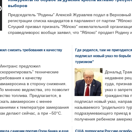
выборов
Председатель "Родины" Алексей Журавлев подал в Верховный 
регистрации списка кандидатов в парламент от партии "Яблок
Слуцкий призвал признать "Яблоко" нежелательной организаци
справедливорос вообще заявил, что "Яблоко" продает Родину 
ил снизить требования к качеству
Где родился, там не пригодилс
подписал новый указ по борьбе
туризмом"
Минтранс предложил
"скорректировать" технические
Дональд Трам
требования к качеству
недавнее реш
авиакеросина в сторону снижения.
суда, призна
По мнению ведомства, это позволит
указ о запрет
ество топлива. Предлагается, в
гражданства 
скать авиакеросин с менее
подписал новый указ, направ
ваниями к температуре замерзания
называемого "родильного тур
 как делают сейчас, а при –50°C.
подразумевающего приезд в 
получения ребенком америка
вела санкции против Озон банка и еще
США попросили Россию освобо