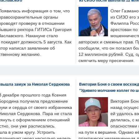
Заславского
из СИЗО после выплаты 12 млн
Появилась информация о том, что
Олег Газмано
правоохранительные органы
из СИЗО его 
проводят проверку в отношении
Филиппа Росс
бывшего ректора ГИТИСа Григория
арестован по
Заславского. Накануне стало
мошенничеств
н покидает должность 5 августа. Как
авторских и смежных прав. П
ктор написал заявление об
сообщили, что он погасил бо
бственному желанию.
12 миллионов рублей. Суд, о
смягчить меру пресечения.
 вышла замуж за Николая Сердюкова
Виктория Боня о своем восхожд
"Удивило молчание коллег по ш
В декабре прошлого года Ксения
Бородина получила предложение
Виктория Бон
руки и сердца от своего избранника
назад осущес
Николая Сердюкова. Пара не стала
ей удалось вз
тянуть с оформлением отношений
делилась, с к
естно, они уже расписались.
опасностями 
а в узком кругу. Устроить
на пути к вершине. Однако е
планирует через несколько недель.
практически незамеченным 