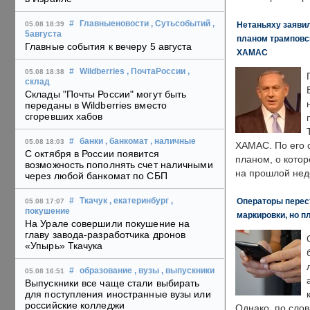
#
Главныеновости
, Сутьсобытий
,
Нетаньяху заявил
05.08 18:39
5августа
планом трамповс
Главные события к вечеру 5 августа
ХАМАС
#
Wildberries
, ПочтаРоссии
,
05.08 18:38
склад
Склады "Почты России" могут быть
переданы в Wildberries вместо
сгоревших хабов
#
банки
, банкомат
, наличные
05.08 18:03
ХАМАС. По его 
С октября в России появится
планом, о кото
возможность пополнять счет наличными
на прошлой нед
через любой банкомат по СБП
Операторы перест
#
Ткачук
, екатеринбург
,
05.08 17:07
покушение
маркировки, но п
На Урале совершили покушение на
главу завода-разработчика дронов
«Упырь» Ткачука
#
образование
, вузы
, выпускники
05.08 16:51
Выпускники все чаще стали выбирать
для поступления иностранные вузы или
российские колледжи
Однако, по слов