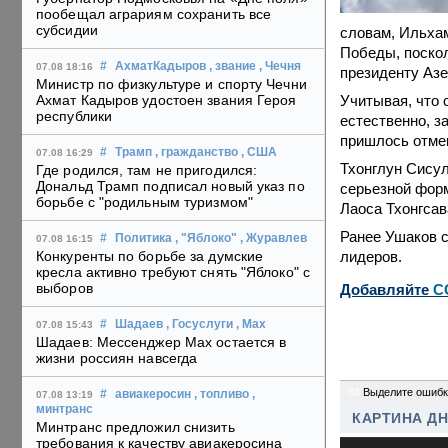
пообещал аграриям сохранить все
субсидии
словам, Ильхам
Победы, поско
#
АхматКадыров
, звание
, Чечня
07.08 18:16
президенту Аз
Министр по физкультуре и спорту Чечни
Учитывая, что 
Ахмат Кадыров удостоен звания Героя
республики
естественно, з
пришлось отменя
#
Трамп
, гражданство
, США
07.08 16:29
Тхонглун Сисул
Где родился, там не пригодился:
Дональд Трамп подписал новый указ по
серьезной форм
борьбе с "родильным туризмом"
Лаоса Тхонгсав
Ранее Ушаков с
#
Политика
, "Яблоко"
, Журавлев
07.08 16:15
лидеров.
Конкуренты по борьбе за думские
кресла активно требуют снять "Яблоко" с
выборов
Добавляйте
C
#
Шадаев
, Госуслуги
, Max
07.08 15:43
Шадаев: Мессенджер Max остается в
жизни россиян навсегда
88
Выделите ошибк
#
авиакеросин
, топливо
,
07.08 13:19
минтранс
КАРТИНА Д
Минтранс предложил снизить
требования к качеству авиакеросина