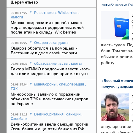
Шереметьево
пяти банков из Р
#
Решетников
, Wildberries
,
06.08 17:27
налоги
Минэкономразвития прорабатывает
меры поддержки предпринимателей
после атак на склады Wildberries
#
Омаров
, скандалы
06.08 16:27
шесть судов. По
Омаров обратился за помощью к
банк. Там заяви
Бастрыкину в деле своей супруги
обычном режиме
работу.
#
образование
, вузы
, квоты
06.08 15:33
Ректор МГИМО предложил ввести квоты
для олимпиадников при приеме в вузы
«Веселый молочни
#
минобороны
, спецоперация
,
06.08 15:04
получил уведомл
ТЭК
Минобороны заявило о поражении
объектов ТЭК и логистических центров
на Украине
#
Великобритания
, санкции
,
06.08 13:18
Озонбанк
Великобритания ввела санкции против
аннулировании в
Озон банка и еще пяти банков из РФ
семьей в ближа