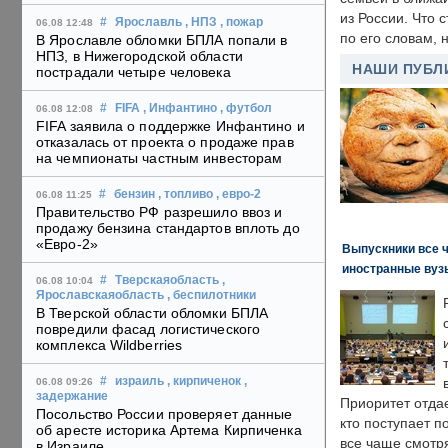
из России. Что 
#
Ярославль
, НПЗ
, пожар
06.08 12:48
по его словам, н
В Ярославле обломки БПЛА попали в
НПЗ, в Нижегородской области
НАШИ ПУБЛ
пострадали четыре человека
#
FIFA
, Инфантино
, футбол
06.08 12:08
FIFA заявила о поддержке Инфантино и
отказалась от проекта о продаже прав
на чемпионаты частным инвесторам
#
бензин
, топливо
, евро-2
06.08 11:25
Правительство РФ разрешило ввоз и
продажу бензина стандартов вплоть до
«Евро-2»
Выпускники все 
иностранные вуз
#
Тверскаяобласть
,
06.08 10:04
Ярославскаяобласть
, беспилотники
В Тверской области обломки БПЛА
повредили фасад логистического
комплекса Wildberries
#
израиль
, кирпиченок
,
06.08 09:26
задержание
Приоритет отда
Посольство России проверяет данные
кто поступает п
об аресте историка Артема Кирпиченка
все чаще смотря
в Израиле