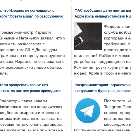
, что Израиль не соглашался с
ФАС возбудила дело против да
кого "Совета мира" по разоружению
Apple из-за непредустановки Ru
Федеральная
Премьер-министр Израиля
служба возбу
Биньямин Нетаньяху заявил, что у
корпорации A
него есть разногласия с
требований о
президентом США Дональдом
производител
Трампом по вопросу разоружения
приложений RuStore и месс
словам, Израиль не соглашался с
устройства, продающиеся на
ром американский лидер объявил
Компании грозит крупный штр
еле.
нюанс: Apple в России ничего
али пропускать звонки без
Росфинмониторинг: ограничения
латить за них все равно приходится
экстремиста Дурова не распрос
Операторы связи начали
После того, к
блокировать звонки юридических
Telegram Пав
лиц без маркировки и массовые
список террор
автоматизированные вызовы, на
возник вопрос
которые не заключены договоры.
мессенджер и
ам экспертов, вызов при этом не
Росфинмониторинге заявили, 