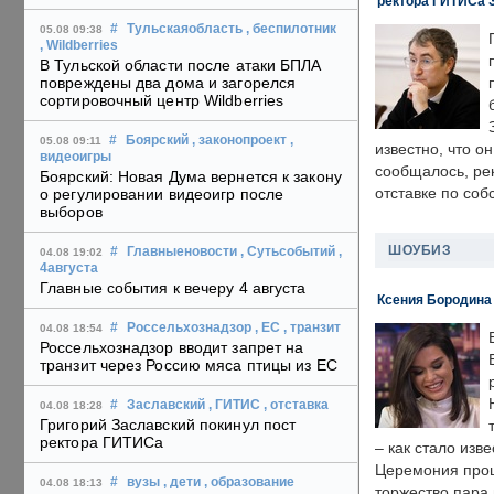
ректора ГИТИСа 
#
Тульскаяобласть
, беспилотник
05.08 09:38
, Wildberries
В Тульской области после атаки БПЛА
повреждены два дома и загорелся
сортировочный центр Wildberries
#
Боярский
, законопроект
,
05.08 09:11
известно, что о
видеоигры
сообщалось, ре
Боярский: Новая Дума вернется к закону
отставке по со
о регулировании видеоигр после
выборов
ШОУБИЗ
#
Главныеновости
, Сутьсобытий
,
04.08 19:02
4августа
Главные события к вечеру 4 августа
Ксения Бородина
#
Россельхознадзор
, ЕС
, транзит
04.08 18:54
Россельхознадзор вводит запрет на
транзит через Россию мяса птицы из ЕС
#
Заславский
, ГИТИС
, отставка
04.08 18:28
Григорий Заславский покинул пост
ректора ГИТИСа
– как стало изв
Церемония прошл
#
вузы
, дети
, образование
04.08 18:13
торжество пара 