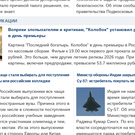
стало причиной такого решения, он,
безопасности. Об этом сооб
е знает.
правительства Подмосковья.
ИКАЦИИ
Вопреки злопыхателям и критикам, "Колобок" установил 
в день премьеры
Картина "Последний богатырь. Колобок" в день премьеры в Ро
по кассовым сборам. Фильм к 19.00 мск первого дня проката 
рублей. Это больше, чем другие летние релизы 2026 года. Пр
картины, включая предпродажи, превысили 53,7 миллиона руб
чаще стали выбирать для поступления
Министр обороны Индии закрыл
ы или российские колледжи
Су-57: истребитель покупать н
Российские выпускники все чаще
Индия не нам
стали выбирать для поступления
время закупа
иностранные вузы. Причина этого в
истребители "
том числе в сложности поступления
Су-57. Об это
в российские учебные заведения.
Министерства
ется участникам олимпиад и тем,
Раджеш Кумар Сингх. По его
о квотам. Из-за этого выпускники
власти сосредоточатся на м
т в сторону Европы или Китая.
имеющегося парка истребит