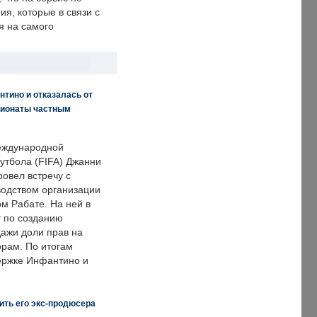
я, которые в связи с
я на самого
нтино и отказалась от
пионаты частным
еждународной
тбола (FIFA) Джанни
овел встречу с
одством организации
м Рабате. На ней в
т по созданию
дажи доли прав на
рам. По итогам
держке Инфантино и
ить его экс-продюсера