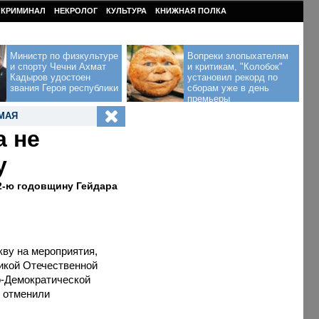
КРИМИНАЛ
НЕКРОЛОГ
КУЛЬТУРА
КНИЖНАЯ ПОЛКА
Министр по физкультуре
Вопреки злопыхателям
и спорту Чечни Ахмат
и критикам, "Колобок"
Кадыров удостоен
установил рекорд по
звания Героя республики
сборам уже в день
премьеры
 МАЯ
а не
у
2-ю годовщину Гейдара
кву на мероприятия,
икой Отечественной
о-Демократической
 отменили