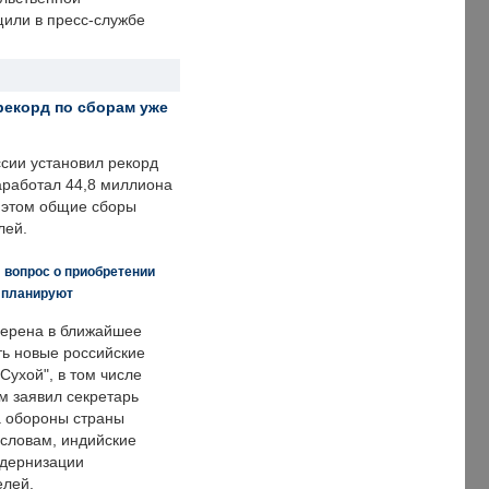
щили в пресс-службе
рекорд по сборам уже
ссии установил рекорд
заработал 44,8 миллиона
и этом общие сборы
лей.
 вопрос о приобретении
е планируют
ерена в ближайшее
ть новые российские
Сухой", в том числе
м заявил секретарь
 обороны страны
 словам, индийские
одернизации
елей.