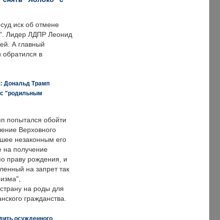
суд иск об отмене
о". Лидер ЛДПР Леонид
ей. А главный
и обратился в
я: Дональд Трамп
 с "родильным
п попытался обойти
ение Верховного
вшее незаконным его
е на получение
по праву рождения, и
ленный на запрет так
изма",
страну на роды для
нского гражданства.
дить осужденного