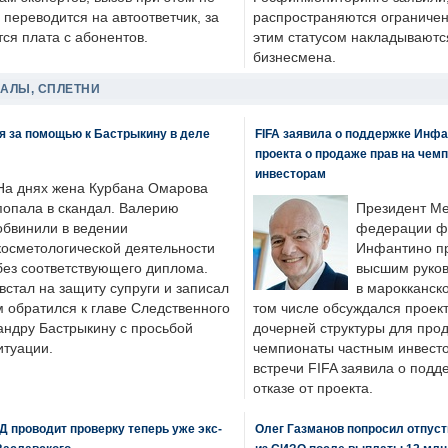
 переводится на автоответчик, за
распространяются ограничени
ся плата с абонентов.
этим статусом накладываютс
бизнесмена.
ДАЛЫ, СПЛЕТНИ
я за помощью к Бастрыкину в деле
FIFA заявила о поддержке Инфа
проекта о продаже прав на чем
инвесторам
На днях жена Курбана Омарова
попала в скандал. Валерию
Президент М
обвинили в ведении
федерации фу
косметологической деятельности
Инфантино пр
без соответствующего диплома.
высшим руков
стал на защиту супруги и записал
в марокканско
м обратился к главе Следственного
том числе обсуждался проек
андру Бастрыкину с просьбой
дочерней структуры для про
итуации.
чемпионаты частным инвесто
встречи FIFA заявила о под
отказе от проекта.
 проводит проверку теперь уже экс-
Олег Газманов попросил отпуст