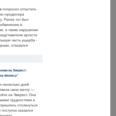
в попросил отпустить
экс-продюсера
у. Ранее тот был
 обвинению в
е, а также нарушении
редставители артиста
льшую часть ущерба -
днако, отказался
ении на Эверест:
оу-бизнесу"
я несколько дней
твила свою мечту —
ойти на Эверест. Она
акими трудностями и
пришлось столкнуться
ё поступок оказался
другими