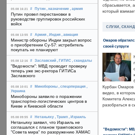
сбрасывается, а
#
Путин
, назначение
, армия
05.08 16:21
который взимает
Путин провел перестановки в
руководстве группировок российских
войск
СЛУХИ, СКАН
#
Армия
, Индия
, авиация
05.08 13:55
Министр обороны Индии закрыл вопрос
Омаров обратилс
о приобретении Су-57: истребитель
своей супруги
покупать не планируют
#
Заславский
, ГИТИС
, скандалы
05.08 12:16
"Ведомости": МВД проводит проверку
теперь уже экс-ректора ГИТИСа
Заславского
Курбан Омаров в
#
Минобороны
, спецоперация
,
05.08 10:01
Украина
видео, в которо
Минобороны заявило о поражении
Комитета Алекс
транспортно-логистических центров в
разобраться в с
Киеве и Киевской области
#
Нетаньяху
, Трамп
, Израиль
05.08 09:55
Нетаньяху заявил, что Израиль не
соглашался с планом трамповского
"Ведомости": МВД
"Совета мира" по разоружению ХАМАС