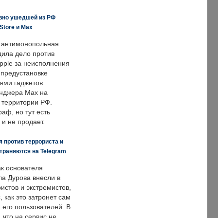
вно ушедшей из РФ
Store и Max
 антимонопольная
дила дело против
pple за неисполнения
 предустановке
ями гаджетов
енджера Max на
 территории РФ.
аф, но тут есть
 и не продает.
 против террориста и
траняются на Telegram
ак основателя
ла Дурова внесли в
истов и экстремистов,
, как это затронет сам
 его пользователей. В
что на сервис не