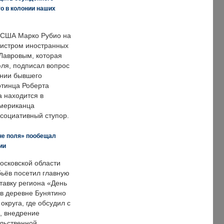
о в колонии наших
 США Марко Рубио на
нистром иностранных
Лавровым, которая
ля, подписал вопрос
нии бывшего
отинца Роберта
а находится в
американца
ссоциативный ступор.
не поля» пообещал
ии
осковской области
ьёв посетил главную
тавку региона «День
 в деревне Бунятино
округа, где обсудил с
, внедрение
ольственной