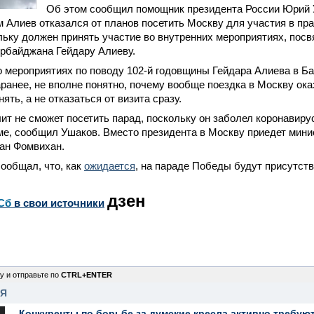
Об этом сообщил помощник президента России Юрий 
 Алиев отказался от планов посетить Москву для участия в пр
льку должен принять участие во внутренних мероприятиях, по
ербайджана Гейдару Алиеву.
о мероприятиях по поводу 102-й годовщины Гейдара Алиева в Ба
аранее, не вполне понятно, почему вообще поездка в Москву ока
ть, а не отказаться от визита сразу.
ит не сможет посетить парад, поскольку он заболел коронавиру
е, сообщил Ушаков. Вместо президента в Москву приедет мини
ан Фомвихан.
ообщал, что, как
ожидается
, на параде Победы будут присутст
дзен
Сб
в свои источники
у и отправьте по
CTRL+ENTER
НЯ
Конкуренты по борьбе за думские кресла активно требуют