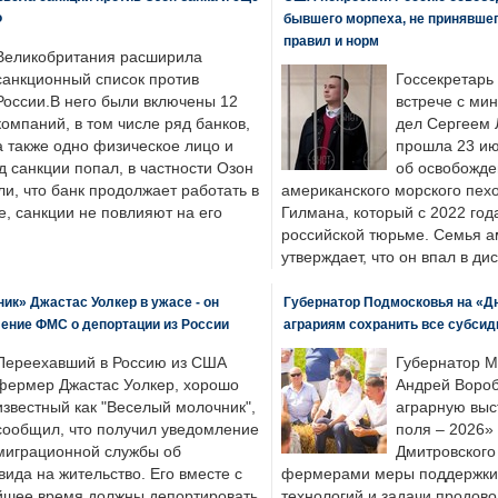
Ф
бывшего морпеха, не принявшег
правил и норм
Великобритания расширила
санкционный список против
Госсекретарь
России.В него были включены 12
встрече с ми
компаний, в том числе ряд банков,
дел Сергеем 
а также одно физическое лицо и
прошла 23 ию
д санкции попал, в частности Озон
об освобожде
ли, что банк продолжает работать в
американского морского пех
, санкции не повлияют на его
Гилмана, который с 2022 год
российской тюрьме. Семья 
утверждает, что он впал в ди
к» Джастас Уолкер в ужасе - он
Губернатор Подмосковья на «Д
ение ФМС о депортации из России
аграриям сохранить все субсид
Переехавший в Россию из США
Губернатор М
фермер Джастас Уолкер, хорошо
Андрей Вороб
известный как "Веселый молочник",
аграрную выс
сообщил, что получил уведомление
поля – 2026»
миграционной службы об
Дмитровского 
ида на жительство. Его вместе с
фермерами меры поддержки
йшее время должны депортировать
технологий и задачи продов