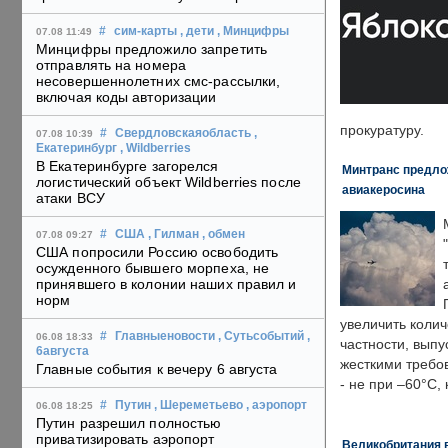
#
сим-карты
, дети
, Минцифры
07.08 11:49
Минцифры предложило запретить
отправлять на номера
несовершеннолетних смс-рассылки,
включая коды авторизации
прокуратуру.
#
Свердловскаяобласть
,
07.08 10:39
Екатеринбург
, Wildberries
В Екатеринбурге загорелся
Минтранс предлож
логистический объект Wildberries после
авиакеросина
атаки ВСУ
#
США
, Гилман
, обмен
07.08 09:27
США попросили Россию освободить
осужденного бывшего морпеха, не
принявшего в колонии наших правил и
норм
увеличить колич
#
Главныеновости
, Сутьсобытий
,
06.08 18:33
частности, выпу
6августа
жесткими требо
Главные события к вечеру 6 августа
- не при –60°C,
#
Путин
, Шереметьево
, аэропорт
06.08 18:25
Путин разрешил полностью
приватизировать аэропорт
Великобритания в