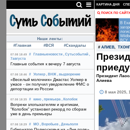
КАРТИНА ДНЯ
СПЕ
ПОИСК ПО САЙТ
В Ека
загор
логис
Wildb
Наши ленты:
ВСУ
#Главная
#ВСЯ
#Скандалы
#
АЛИЕВ
,
ТХОНГ
Презид
#
Главныеновости
, Сутьсобытий
,
07.08 18:49
7августа
Главные события к вечеру 7 августа
приеду
#
Уолкер
, ВНЖ
, выдворение
07.08 18:46
Президент Лаос
«Веселый молочник» Джастас Уолкер в
Алиева
ужасе - он получил уведомление ФМС о
депортации из России
8 мая 2025, 
#
кино
, премьера
, Колобок
07.08 18:35
Вопреки злопыхателям и критикам,
"Колобок" установил рекорд по сборам
уже в день премьеры
#
МО
, Воробьев
, Деньполя
07.08 18:29
Губернатор Подмосковья на «Дне поля»