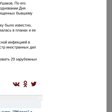
Ушаков. По его
аздновании Дня
священных бывшему
ку было известно,
залась в планах и ее
сной инфекцией в
стр иностранных дел
вовать 29 зарубежных
sm
 снять "Яблоко" с