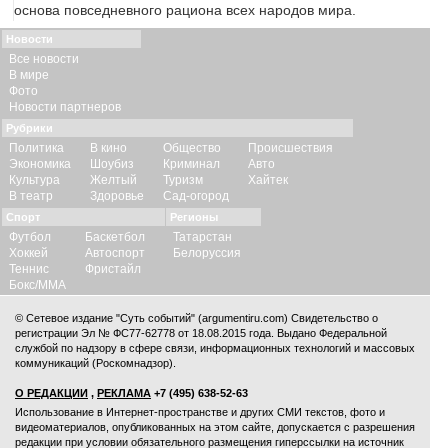
основа повседневного рациона всех народов мира.
Новости
Все новости
В мире
Фото
Новости партнеров
Рубрики
Политика
В кино
Общество
Происшествия
Экономика
Шоубиз
Криминал
Авто
Культура
Желтый
Туризм
Хайтек
В театр
Здоровье
Сад-огород
Спорт
Регионы
Футбол
Баскетбол
Татарстан
Хоккей
Автоспорт
Белоруссия
Теннис
Фристайл
Бокс/ММА
© Сетевое издание "Суть событий" (argumentiru.com) Свидетельство о
регистрации Эл № ФС77-62778 от 18.08.2015 года. Выдано Федеральной
службой по надзору в сфере связи, информационных технологий и массовых
коммуникаций (Роскомнадзор).
О РЕДАКЦИИ
,
РЕКЛАМА
+7 (495) 638-52-63
Использование в Интернет-пространстве и других СМИ текстов, фото и
видеоматериалов, опубликованных на этом сайте, допускается с
разрешения
редакции
при условии обязательного размещения гиперссылки на источник