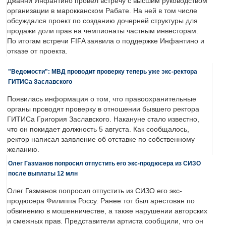
Джанни Инфантино провел встречу с высшим руководством
организации в марокканском Рабате. На ней в том числе
обсуждался проект по созданию дочерней структуры для
продажи доли прав на чемпионаты частным инвесторам.
По итогам встречи FIFA заявила о поддержке Инфантино и
отказе от проекта.
"Ведомости": МВД проводит проверку теперь уже экс-ректора
ГИТИСа Заславского
Появилась информация о том, что правоохранительные
органы проводят проверку в отношении бывшего ректора
ГИТИСа Григория Заславского. Накануне стало известно,
что он покидает должность 5 августа. Как сообщалось,
ректор написал заявление об отставке по собственному
желанию.
Олег Газманов попросил отпустить его экс-продюсера из СИЗО
после выплаты 12 млн
Олег Газманов попросил отпустить из СИЗО его экс-
продюсера Филиппа Россу. Ранее тот был арестован по
обвинению в мошенничестве, а также нарушении авторских
и смежных прав. Представители артиста сообщили, что он