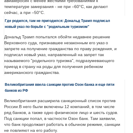
авиакеросин с менее жесткими требованиями к
температуре замерзания - не при –60°C, как делают
сейчас, а при –50°C.
Где родился, там не пригодился: Дональд Трамп подписал
новый указ по борьбе с "родильным туризмом"
Дональд Трамп попытался обойти недавнее решение
Верховного суда, признавшее незаконным его указ о
запрете на получение гражданства по праву рождения, и
подписал новый указ, направленный на запрет так
называемого "родильного туризма", подразумевающего
приезд в страну на роды для получения ребенком
американского гражданства.
Великобритания ввела санкции против Озон банка и еще пяти
банков из РФ
Великобритания расширила санкционный список против
России.В него были включены 12 компаний, в том числе
ряд банков, а также одно физическое лицо и шесть судов.
Под санкции попал, в частности Озон банк. Там заявили,
что банк продолжает работать в обычном режиме, санкции
не повлияют на его работу.