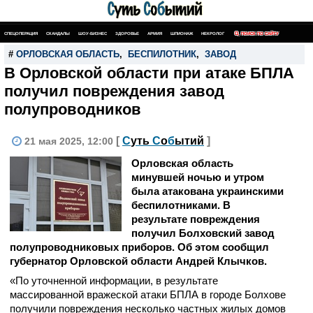
СПЕЦОПЕРАЦИЯ
СКАНДАЛЫ
ШОУ-БИЗНЕС
ЗДОРОВЬЕ
АРМИЯ
ШПИОНАЖ
НЕКРОЛОГ
ПОИСК ПО САЙТУ
#
ОРЛОВСКАЯ ОБЛАСТЬ
,
БЕСПИЛОТНИК
,
ЗАВОД
В Орловской области при атаке БПЛА
получил повреждения завод
полупроводников
[
С
уть
С
о
б
ытий
]
21 мая 2025, 12:00
Орловская область
минувшей ночью и утром
была атакована украинскими
беспилотниками. В
результате повреждения
получил Болховский завод
полупроводниковых приборов. Об этом сообщил
губернатор Орловской области Андрей Клычков.
«По уточненной информации, в результате
массированной вражеской атаки БПЛА в городе Болхове
получили повреждения несколько частных жилых домов