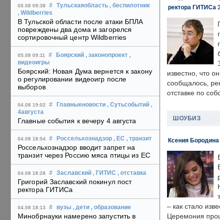
#
Тульскаяобласть
, беспилотник
05.08 09:38
ректора ГИТИСа 
, Wildberries
В Тульской области после атаки БПЛА
повреждены два дома и загорелся
сортировочный центр Wildberries
#
Боярский
, законопроект
,
05.08 09:11
видеоигры
Боярский: Новая Дума вернется к закону
известно, что о
о регулировании видеоигр после
сообщалось, ре
выборов
отставке по со
#
Главныеновости
, Сутьсобытий
,
04.08 19:02
4августа
ШОУБИЗ
Главные события к вечеру 4 августа
#
Россельхознадзор
, ЕС
, транзит
04.08 18:54
Ксения Бородина
Россельхознадзор вводит запрет на
транзит через Россию мяса птицы из ЕС
#
Заславский
, ГИТИС
, отставка
04.08 18:28
Григорий Заславский покинул пост
ректора ГИТИСа
– как стало изв
#
вузы
, дети
, образование
04.08 18:13
Минобрнауки намерено запустить в
Церемония прошл