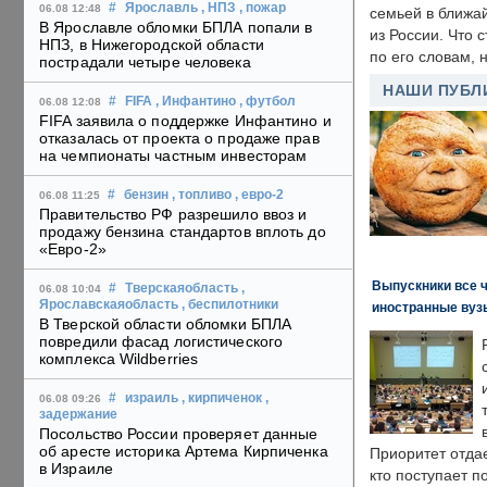
#
Ярославль
, НПЗ
, пожар
06.08 12:48
семьей в ближа
В Ярославле обломки БПЛА попали в
из России. Что 
НПЗ, в Нижегородской области
по его словам, н
пострадали четыре человека
НАШИ ПУБЛ
#
FIFA
, Инфантино
, футбол
06.08 12:08
FIFA заявила о поддержке Инфантино и
отказалась от проекта о продаже прав
на чемпионаты частным инвесторам
#
бензин
, топливо
, евро-2
06.08 11:25
Правительство РФ разрешило ввоз и
продажу бензина стандартов вплоть до
«Евро-2»
Выпускники все 
#
Тверскаяобласть
,
06.08 10:04
Ярославскаяобласть
, беспилотники
иностранные вуз
В Тверской области обломки БПЛА
повредили фасад логистического
комплекса Wildberries
#
израиль
, кирпиченок
,
06.08 09:26
задержание
Посольство России проверяет данные
об аресте историка Артема Кирпиченка
Приоритет отда
в Израиле
кто поступает п