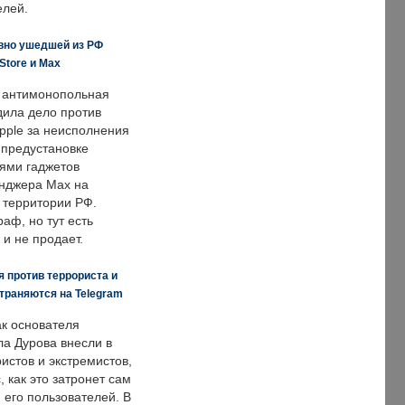
елей.
вно ушедшей из РФ
Store и Max
 антимонопольная
дила дело против
pple за неисполнения
 предустановке
ями гаджетов
енджера Max на
 территории РФ.
аф, но тут есть
 и не продает.
 против террориста и
траняются на Telegram
ак основателя
ла Дурова внесли в
истов и экстремистов,
, как это затронет сам
 его пользователей. В