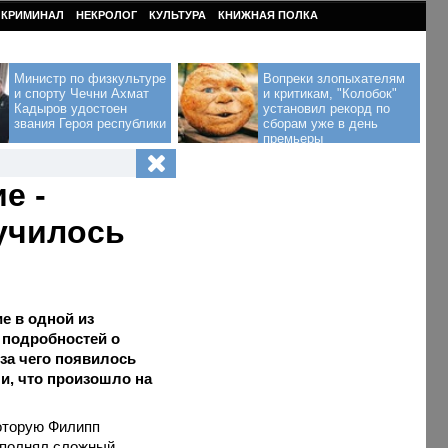
КРИМИНАЛ
НЕКРОЛОГ
КУЛЬТУРА
КНИЖНАЯ ПОЛКА
Министр по физкультуре
Вопреки злопыхателям
и спорту Чечни Ахмат
и критикам, "Колобок"
Кадыров удостоен
установил рекорд по
звания Героя республики
сборам уже в день
премьеры
е -
лучилось
е в одной из
 подробностей о
-за чего появилось
и, что произошло на
которую Филипп
исполнял сложный