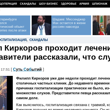
ЦОПЕРАЦИЯ
СКАНДАЛЫ
ШОУ-БИЗНЕС
ЗДОРОВЬЕ
АРМИЯ
ШПИОНАЖ
У
теринбурге
Шадаев: Мессенджер
елся
Max остается в жизни
тический объект
россиян навсегда
erries после атаки
ОСПИТАЛИЗАЦИЯ
,
СКАНДАЛЫ
 Киркоров проходит лечени
авители рассказали, что с
[
С
уть
С
о
б
ытий
]
, 17:51
Филипп Киркоров уже две недели проходит лечени
столичных частных клиник. До недавнего времени
причинах госпитализации практически не было, из
множество слухов. Представители певца рассказал
самом деле.
Как выяснилось, госпитализация связана с травмой, 
Киркоров получил во время недавнего концерта. Он 