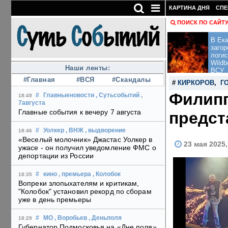
КАРТИНА ДНЯ
СПЕ
ПОИСК ПО САЙТ
В Ека
загор
логис
Wildb
Наши ленты:
ВСУ
#Главная
#ВСЯ
#Скандалы
#
КИРКОРОВ
,
Г
Филипп
#
Главныеновости
, Сутьсобытий
,
18:49
7августа
Главные события к вечеру 7 августа
предст
#
Уолкер
, ВНЖ
, выдворение
18:46
«Веселый молочник» Джастас Уолкер в
23 мая 2025
ужасе - он получил уведомление ФМС о
депортации из России
#
кино
, премьера
, Колобок
18:35
Вопреки злопыхателям и критикам,
"Колобок" установил рекорд по сборам
уже в день премьеры
#
МО
, Воробьев
, Деньполя
18:29
Губернатор Подмосковья на «Дне поля»