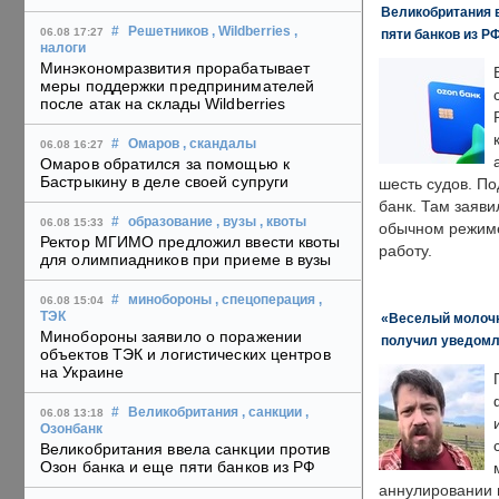
Великобритания в
#
Решетников
, Wildberries
,
06.08 17:27
пяти банков из Р
налоги
Минэкономразвития прорабатывает
меры поддержки предпринимателей
после атак на склады Wildberries
#
Омаров
, скандалы
06.08 16:27
Омаров обратился за помощью к
Бастрыкину в деле своей супруги
шесть судов. По
банк. Там заяви
#
образование
, вузы
, квоты
06.08 15:33
обычном режиме
Ректор МГИМО предложил ввести квоты
работу.
для олимпиадников при приеме в вузы
#
минобороны
, спецоперация
,
06.08 15:04
ТЭК
«Веселый молочни
Минобороны заявило о поражении
получил уведомл
объектов ТЭК и логистических центров
на Украине
#
Великобритания
, санкции
,
06.08 13:18
Озонбанк
Великобритания ввела санкции против
Озон банка и еще пяти банков из РФ
аннулировании в