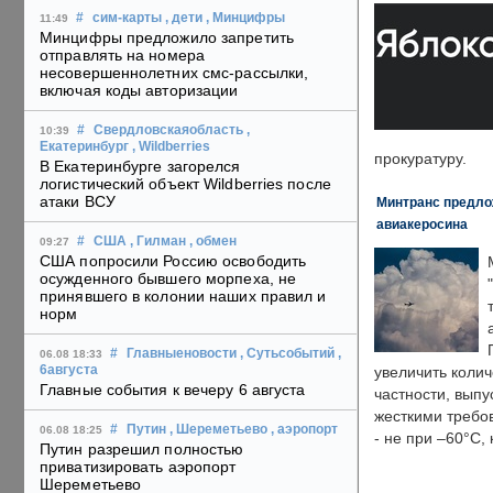
#
сим-карты
, дети
, Минцифры
11:49
Минцифры предложило запретить
отправлять на номера
несовершеннолетних смс-рассылки,
включая коды авторизации
#
Свердловскаяобласть
,
10:39
Екатеринбург
, Wildberries
прокуратуру.
В Екатеринбурге загорелся
логистический объект Wildberries после
атаки ВСУ
Минтранс предлож
авиакеросина
#
США
, Гилман
, обмен
09:27
США попросили Россию освободить
осужденного бывшего морпеха, не
принявшего в колонии наших правил и
норм
#
Главныеновости
, Сутьсобытий
,
06.08 18:33
6августа
увеличить колич
Главные события к вечеру 6 августа
частности, выпу
жесткими требо
#
Путин
, Шереметьево
, аэропорт
06.08 18:25
- не при –60°C,
Путин разрешил полностью
приватизировать аэропорт
Шереметьево