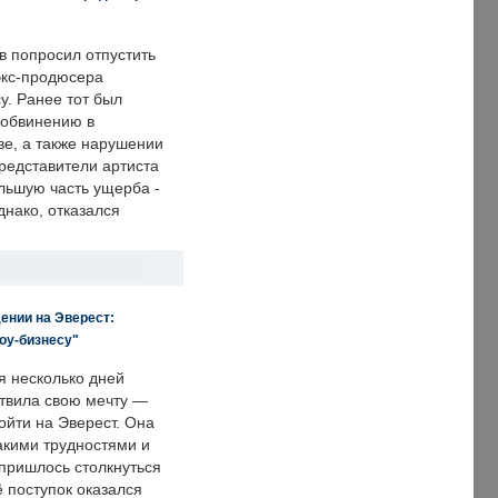
в попросил отпустить
экс-продюсера
у. Ранее тот был
 обвинению в
е, а также нарушении
редставители артиста
льшую часть ущерба -
днако, отказался
ении на Эверест:
оу-бизнесу"
я несколько дней
твила свою мечту —
ойти на Эверест. Она
акими трудностями и
пришлось столкнуться
ё поступок оказался