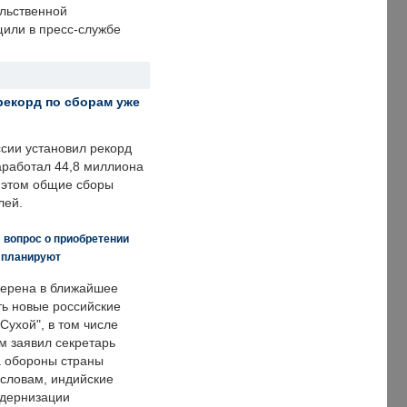
ольственной
щили в пресс-службе
рекорд по сборам уже
ссии установил рекорд
заработал 44,8 миллиона
и этом общие сборы
лей.
 вопрос о приобретении
е планируют
ерена в ближайшее
ть новые российские
Сухой", в том числе
м заявил секретарь
 обороны страны
 словам, индийские
одернизации