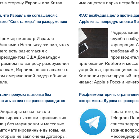
т в сторону Европы или Китая.
имеющегося парка истребит
, что Израиль не соглашался с
ФАС возбудила дело против да
кого "Совета мира" по разоружению
Apple из-за непредустановки Ru
Федеральная
Премьер-министр Израиля
служба возбу
Биньямин Нетаньяху заявил, что у
корпорации A
него есть разногласия с
требований о
президентом США Дональдом
производител
Трампом по вопросу разоружения
приложений RuStore и месс
словам, Израиль не соглашался с
устройства, продающиеся на
ром американский лидер объявил
Компании грозит крупный штр
еле.
нюанс: Apple в России ничего
али пропускать звонки без
Росфинмониторинг: ограничения
латить за них все равно приходится
экстремиста Дурова не распрос
Операторы связи начали
После того, к
блокировать звонки юридических
Telegram Пав
лиц без маркировки и массовые
список террор
автоматизированные вызовы, на
возник вопрос
которые не заключены договоры.
мессенджер и