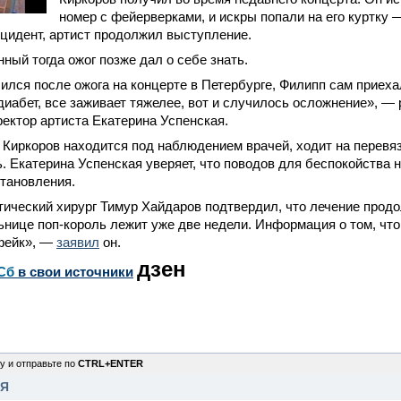
номер с фейерверками, и искры попали на его куртку —
цидент, артист продолжил выступление.
ный тогда ожог позже дал о себе знать.
ился после ожога на концерте в Петербурге, Филипп сам приехал
диабет, все заживает тяжелее, вот и случилось осложнение», —
ектор артиста Екатерина Успенская.
Киркоров находится под наблюдением врачей, ходит на перевязк
ь. Екатерина Успенская уверяет, что поводов для беспокойства
тановления.
ический хирург Тимур Хайдаров подтвердил, что лечение прод
ьнице поп-король лежит уже две недели. Информация о том, что
фейк», —
заявил
он.
дзен
Сб
в свои источники
у и отправьте по
CTRL+ENTER
НЯ