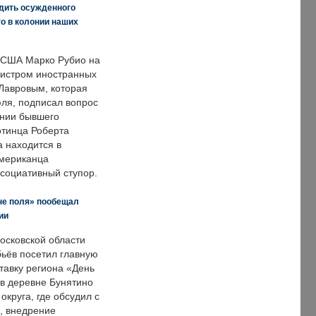
дить осужденного
о в колонии наших
 США Марко Рубио на
нистром иностранных
Лавровым, которая
ля, подписал вопрос
нии бывшего
отинца Роберта
а находится в
американца
ссоциативный ступор.
не поля» пообещал
ии
осковской области
ьёв посетил главную
тавку региона «День
 в деревне Бунятино
округа, где обсудил с
, внедрение