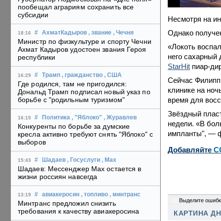
пообещал аграриям сохранить все
субсидии
Несмотря на ин
Однако получен
#
АхматКадыров
, звание
, Чечня
18:16
Министр по физкультуре и спорту Чечни
«Локоть воспал
Ахмат Кадыров удостоен звания Героя
него сахарный 
республики
StarHit
пиар-дир
#
Трамп
, гражданство
, США
16:29
Сейчас Филипп 
Где родился, там не пригодился:
клинике на ноч
Дональд Трамп подписал новый указ по
время для восс
борьбе с "родильным туризмом"
Звёздный пласт
#
Политика
, "Яблоко"
, Журавлев
16:15
недели. «В бол
Конкуренты по борьбе за думские
импланты", — 
кресла активно требуют снять "Яблоко" с
выборов
Добавляйте
C
#
Шадаев
, Госуслуги
, Max
15:43
Шадаев: Мессенджер Max остается в
жизни россиян навсегда
#
авиакеросин
, топливо
, минтранс
13:19
22
Выделите ошибк
Минтранс предложил снизить
требования к качеству авиакеросина
КАРТИНА Д