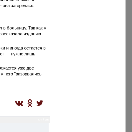
 она загорелась.
 в больницу. Так как у
 рассказала изданию
и и иногда остается в
 нет — нужно лишь
олжается уже две
 у него "разорвались
sm / sm