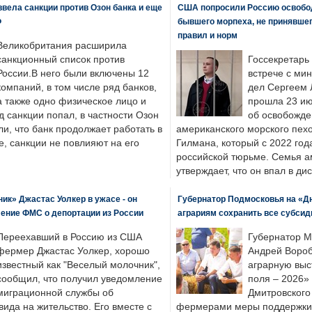
вела санкции против Озон банка и еще
США попросили Россию освобо
Ф
бывшего морпеха, не принявшег
правил и норм
Великобритания расширила
санкционный список против
Госсекретарь
России.В него были включены 12
встрече с ми
компаний, в том числе ряд банков,
дел Сергеем 
а также одно физическое лицо и
прошла 23 ию
д санкции попал, в частности Озон
об освобожде
ли, что банк продолжает работать в
американского морского пех
, санкции не повлияют на его
Гилмана, который с 2022 год
российской тюрьме. Семья 
утверждает, что он впал в ди
к» Джастас Уолкер в ужасе - он
Губернатор Подмосковья на «Д
ение ФМС о депортации из России
аграриям сохранить все субсид
Переехавший в Россию из США
Губернатор М
фермер Джастас Уолкер, хорошо
Андрей Вороб
известный как "Веселый молочник",
аграрную выс
сообщил, что получил уведомление
поля – 2026»
миграционной службы об
Дмитровского 
ида на жительство. Его вместе с
фермерами меры поддержки