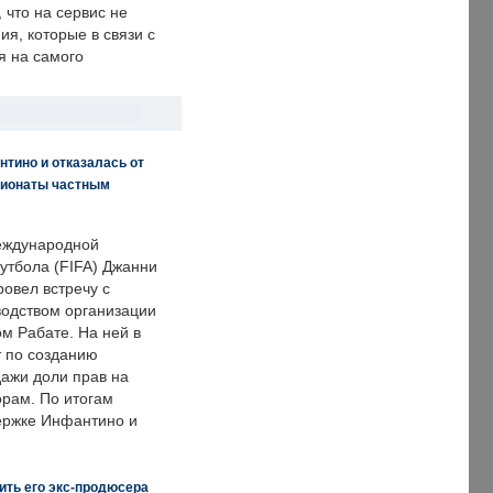
что на сервис не
я, которые в связи с
я на самого
нтино и отказалась от
пионаты частным
еждународной
тбола (FIFA) Джанни
овел встречу с
одством организации
м Рабате. На ней в
т по созданию
дажи доли прав на
рам. По итогам
держке Инфантино и
ить его экс-продюсера