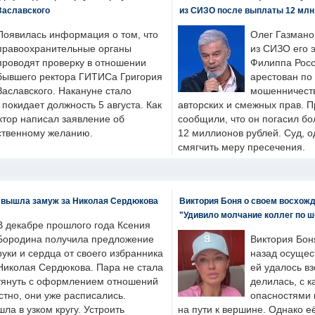
Заславского
из СИЗО после выплаты 12 млн
Появилась информация о том, что
Олег Газмано
правоохранительные органы
из СИЗО его 
проводят проверку в отношении
Филиппа Росс
бывшего ректора ГИТИСа Григория
арестован по
Заславского. Накануне стало
мошенничеств
н покидает должность 5 августа. Как
авторских и смежных прав. П
ктор написал заявление об
сообщили, что он погасил бо
бственному желанию.
12 миллионов рублей. Суд, о
смягчить меру пресечения.
 вышла замуж за Николая Сердюкова
Виктория Боня о своем восхожд
"Удивило молчание коллег по ш
В декабре прошлого года Ксения
Бородина получила предложение
Виктория Бон
руки и сердца от своего избранника
назад осущес
Николая Сердюкова. Пара не стала
ей удалось вз
тянуть с оформлением отношений
делилась, с к
естно, они уже расписались.
опасностями 
а в узком кругу. Устроить
на пути к вершине. Однако е