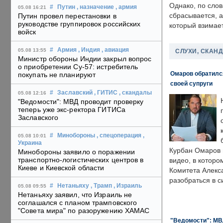
Однако, по слов
#
Путин
, назначение
, армия
05.08 16:21
сбрасывается, а
Путин провел перестановки в
руководстве группировок российских
который взимает
войск
#
Армия
, Индия
, авиация
05.08 13:55
СЛУХИ, СКАН
Министр обороны Индии закрыл вопрос
о приобретении Су-57: истребитель
Омаров обратилс
покупать не планируют
своей супруги
#
Заславский
, ГИТИС
, скандалы
05.08 12:16
"Ведомости": МВД проводит проверку
теперь уже экс-ректора ГИТИСа
Заславского
#
Минобороны
, спецоперация
,
05.08 10:01
Украина
Курбан Омаров в
Минобороны заявило о поражении
транспортно-логистических центров в
видео, в которо
Киеве и Киевской области
Комитета Алекс
разобраться в с
#
Нетаньяху
, Трамп
, Израиль
05.08 09:55
Нетаньяху заявил, что Израиль не
соглашался с планом трамповского
"Совета мира" по разоружению ХАМАС
"Ведомости": МВД