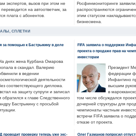
ам экспертов, вызов при этом не
Росфинмониторинге заявили, 
 переводится на автоответчик, за
распространяются ограничени
ся плата с абонентов.
этим статусом накладываютс
бизнесмена.
ДАЛЫ, СПЛЕТНИ
я за помощью к Бастрыкину в деле
FIFA заявила о поддержке Инфа
проекта о продаже прав на чем
инвесторам
На днях жена Курбана Омарова
попала в скандал. Валерию
Президент М
обвинили в ведении
федерации фу
косметологической деятельности
Инфантино пр
без соответствующего диплома.
высшим руков
стал на защиту супруги и записал
в марокканско
м обратился к главе Следственного
том числе обсуждался проек
андру Бастрыкину с просьбой
дочерней структуры для про
итуации.
чемпионаты частным инвесто
встречи FIFA заявила о под
отказе от проекта.
 проводит проверку теперь уже экс-
Олег Газманов попросил отпуст