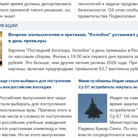
йшее время должны депортировать
технологий и задачи продов
стало причиной такого решения, он,
безопасности. Об этом сооб
е знает.
правительства Подмосковья.
ИКАЦИИ
Вопреки злопыхателям и критикам, "Колобок" установил 
в день премьеры
Картина "Последний богатырь. Колобок" в день премьеры в Ро
по кассовым сборам. Фильм к 19.00 мск первого дня проката 
рублей. Это больше, чем другие летние релизы 2026 года. Пр
картины, включая предпродажи, превысили 53,7 миллиона руб
чаще стали выбирать для поступления
Министр обороны Индии закрыл
ы или российские колледжи
Су-57: истребитель покупать н
Российские выпускники все чаще
Индия не нам
стали выбирать для поступления
время закупа
иностранные вузы. Причина этого в
истребители "
том числе в сложности поступления
Су-57. Об это
в российские учебные заведения.
Министерства
ется участникам олимпиад и тем,
Раджеш Кумар Сингх. По его
о квотам. Из-за этого выпускники
власти сосредоточатся на м