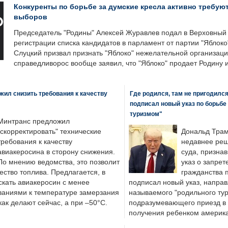
Конкуренты по борьбе за думские кресла активно требуют
выборов
Председатель "Родины" Алексей Журавлев подал в Верховный 
регистрации списка кандидатов в парламент от партии "Яблок
Слуцкий призвал признать "Яблоко" нежелательной организаци
справедливорос вообще заявил, что "Яблоко" продает Родину 
ил снизить требования к качеству
Где родился, там не пригодилс
подписал новый указ по борьбе
туризмом"
Минтранс предложил
"скорректировать" технические
Дональд Трам
требования к качеству
недавнее реш
авиакеросина в сторону снижения.
суда, призна
По мнению ведомства, это позволит
указ о запрет
ество топлива. Предлагается, в
гражданства 
скать авиакеросин с менее
подписал новый указ, направ
ваниями к температуре замерзания
называемого "родильного тур
 как делают сейчас, а при –50°C.
подразумевающего приезд в 
получения ребенком америка