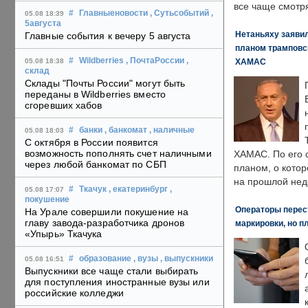
все чаще смотря
#
Главныеновости
, Сутьсобытий
,
05.08 18:39
5августа
Нетаньяху заявил
Главные события к вечеру 5 августа
планом трамповс
#
Wildberries
, ПочтаРоссии
,
ХАМАС
05.08 18:38
склад
Склады "Почты России" могут быть
переданы в Wildberries вместо
сгоревших хабов
#
банки
, банкомат
, наличные
05.08 18:03
С октября в России появится
возможность пополнять счет наличными
ХАМАС. По его 
через любой банкомат по СБП
планом, о кото
на прошлой нед
#
Ткачук
, екатеринбург
,
05.08 17:07
покушение
Операторы перест
На Урале совершили покушение на
главу завода-разработчика дронов
маркировки, но п
«Упырь» Ткачука
#
образование
, вузы
, выпускники
05.08 16:51
Выпускники все чаще стали выбирать
для поступления иностранные вузы или
российские колледжи