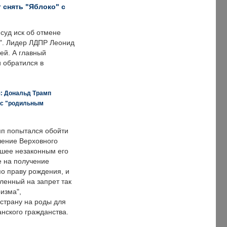
 снять "Яблоко" с
суд иск об отмене
о". Лидер ЛДПР Леонид
ей. А главный
и обратился в
я: Дональд Трамп
 с "родильным
п попытался обойти
ение Верховного
вшее незаконным его
е на получение
по праву рождения, и
ленный на запрет так
изма",
страну на роды для
нского гражданства.