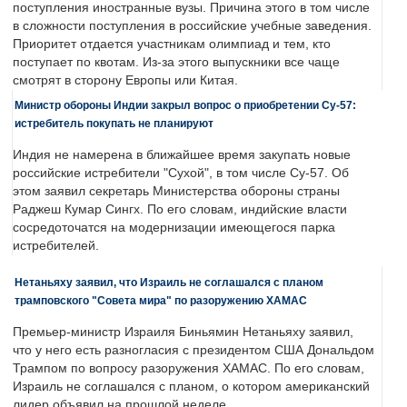
поступления иностранные вузы. Причина этого в том числе
в сложности поступления в российские учебные заведения.
Приоритет отдается участникам олимпиад и тем, кто
поступает по квотам. Из-за этого выпускники все чаще
смотрят в сторону Европы или Китая.
Министр обороны Индии закрыл вопрос о приобретении Су-57:
истребитель покупать не планируют
Индия не намерена в ближайшее время закупать новые
российские истребители "Сухой", в том числе Су-57. Об
этом заявил секретарь Министерства обороны страны
Раджеш Кумар Сингх. По его словам, индийские власти
сосредоточатся на модернизации имеющегося парка
истребителей.
Нетаньяху заявил, что Израиль не соглашался с планом
трамповского "Совета мира" по разоружению ХАМАС
Премьер-министр Израиля Биньямин Нетаньяху заявил,
что у него есть разногласия с президентом США Дональдом
Трампом по вопросу разоружения ХАМАС. По его словам,
Израиль не соглашался с планом, о котором американский
лидер объявил на прошлой неделе.