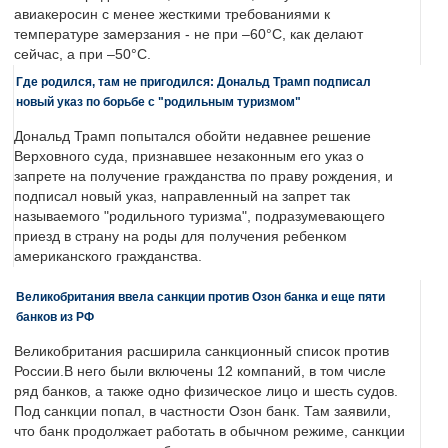
авиакеросин с менее жесткими требованиями к
температуре замерзания - не при –60°C, как делают
сейчас, а при –50°C.
Где родился, там не пригодился: Дональд Трамп подписал
новый указ по борьбе с "родильным туризмом"
Дональд Трамп попытался обойти недавнее решение
Верховного суда, признавшее незаконным его указ о
запрете на получение гражданства по праву рождения, и
подписал новый указ, направленный на запрет так
называемого "родильного туризма", подразумевающего
приезд в страну на роды для получения ребенком
американского гражданства.
Великобритания ввела санкции против Озон банка и еще пяти
банков из РФ
Великобритания расширила санкционный список против
России.В него были включены 12 компаний, в том числе
ряд банков, а также одно физическое лицо и шесть судов.
Под санкции попал, в частности Озон банк. Там заявили,
что банк продолжает работать в обычном режиме, санкции