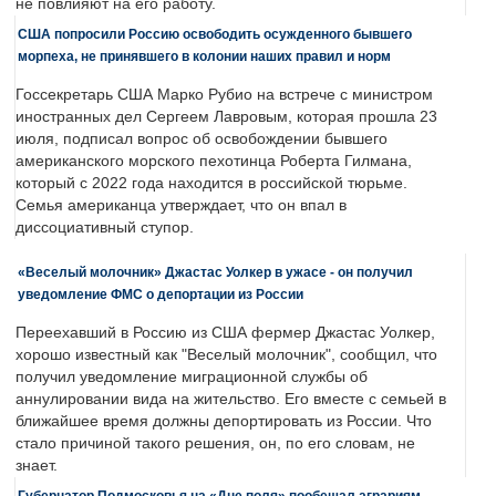
не повлияют на его работу.
США попросили Россию освободить осужденного бывшего
морпеха, не принявшего в колонии наших правил и норм
Госсекретарь США Марко Рубио на встрече с министром
иностранных дел Сергеем Лавровым, которая прошла 23
июля, подписал вопрос об освобождении бывшего
американского морского пехотинца Роберта Гилмана,
который с 2022 года находится в российской тюрьме.
Семья американца утверждает, что он впал в
диссоциативный ступор.
«Веселый молочник» Джастас Уолкер в ужасе - он получил
уведомление ФМС о депортации из России
Переехавший в Россию из США фермер Джастас Уолкер,
хорошо известный как "Веселый молочник", сообщил, что
получил уведомление миграционной службы об
аннулировании вида на жительство. Его вместе с семьей в
ближайшее время должны депортировать из России. Что
стало причиной такого решения, он, по его словам, не
знает.
Губернатор Подмосковья на «Дне поля» пообещал аграриям