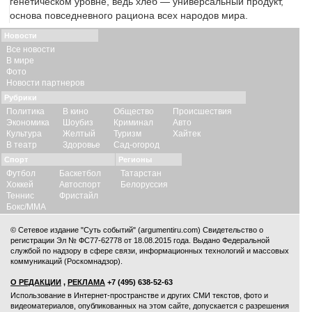
генетическом уровне, ведь хлеб — универсальный продукт,
основа повседневного рациона всех народов мира.
Новости
Все новости
В мире
Фото
Новости партнеров
Рубрики
Политика
В кино
Общество
Происшествия
Экономика
Шоубиз
Криминал
Авто
Культура
Желтый
Туризм
Хайтек
В театр
Здоровье
Сад-огород
Спорт
Регионы
Футбол
Баскетбол
Татарстан
Хоккей
Автоспорт
Белоруссия
Теннис
Фристайл
Бокс/ММА
© Сетевое издание "Суть событий" (argumentiru.com) Свидетельство о
регистрации Эл № ФС77-62778 от 18.08.2015 года. Выдано Федеральной
службой по надзору в сфере связи, информационных технологий и массовых
коммуникаций (Роскомнадзор).
О РЕДАКЦИИ
,
РЕКЛАМА
+7 (495) 638-52-63
Использование в Интернет-пространстве и других СМИ текстов, фото и
видеоматериалов, опубликованных на этом сайте, допускается с
разрешения