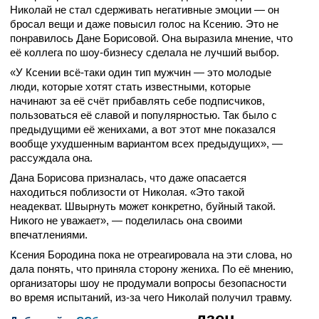
Николай не стал сдерживать негативные эмоции — он
бросал вещи и даже повысил голос на Ксению. Это не
понравилось Дане Борисовой. Она выразила мнение, что
её коллега по шоу-бизнесу сделала не лучший выбор.
«У Ксении всё-таки один тип мужчин — это молодые
люди, которые хотят стать известными, которые
начинают за её счёт прибавлять себе подписчиков,
пользоваться её славой и популярностью. Так было с
предыдущими её женихами, а вот этот мне показался
вообще ухудшенным вариантом всех предыдущих», —
рассуждала она.
Дана Борисова призналась, что даже опасается
находиться поблизости от Николая. «Это такой
неадекват. Швырнуть может конкретно, буйный такой.
Никого не уважает», — поделилась она своими
впечатлениями.
Ксения Бородина пока не отреагировала на эти слова, но
дала понять, что приняла сторону жениха. По её мнению,
организаторы шоу не продумали вопросы безопасности
во время испытаний, из-за чего Николай получил травму.
дзен