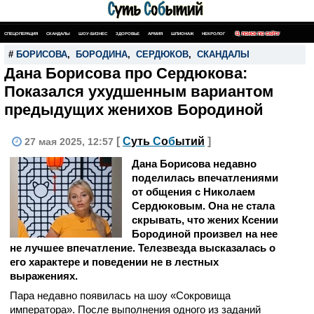
СПЕЦОПЕРАЦИЯ
СКАНДАЛЫ
ШОУ-БИЗНЕС
ЗДОРОВЬЕ
АРМИЯ
ШПИОНАЖ
НЕКРОЛОГ
ПОИСК ПО САЙТУ
#
БОРИСОВА
,
БОРОДИНА
,
СЕРДЮКОВ
,
СКАНДАЛЫ
Дана Борисова про Сердюкова:
Показался ухудшенным вариантом
предыдущих женихов Бородиной
[
С
уть
С
о
б
ытий
]
27 мая 2025, 12:57
Дана Борисова недавно
поделилась впечатлениями
от общения с Николаем
Сердюковым. Она не стала
скрывать, что жених Ксении
Бородиной произвел на нее
не лучшее впечатление. Телезвезда высказалась о
его характере и поведении не в лестных
выражениях.
Пара недавно появилась на шоу «Сокровища
императора». После выполнения одного из заданий