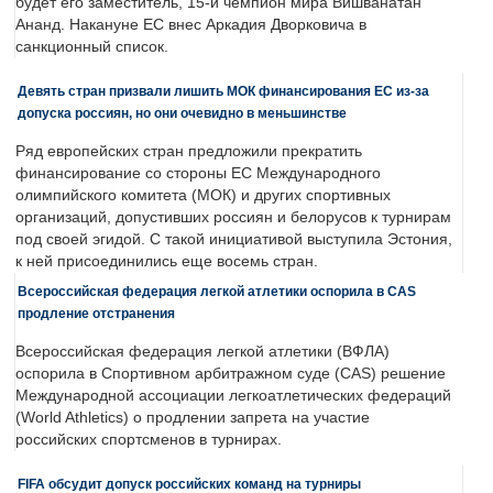
будет его заместитель, 15-й чемпион мира Вишванатан
Ананд. Накануне ЕС внес Аркадия Дворковича в
санкционный список.
Девять стран призвали лишить МОК финансирования ЕС из-за
допуска россиян, но они очевидно в меньшинстве
Ряд европейских стран предложили прекратить
финансирование со стороны ЕС Международного
олимпийского комитета (МОК) и других спортивных
организаций, допустивших россиян и белорусов к турнирам
под своей эгидой. С такой инициативой выступила Эстония,
к ней присоединились еще восемь стран.
Всероссийская федерация легкой атлетики оспорила в CAS
продление отстранения
Всероссийская федерация легкой атлетики (ВФЛА)
оспорила в Спортивном арбитражном суде (CAS) решение
Международной ассоциации легкоатлетических федераций
(World Athletics) о продлении запрета на участие
российских спортсменов в турнирах.
FIFA обсудит допуск российских команд на турниры