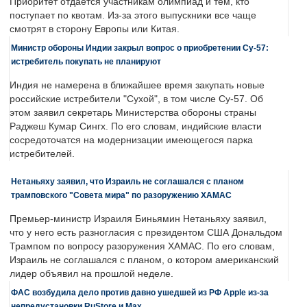
Приоритет отдается участникам олимпиад и тем, кто
поступает по квотам. Из-за этого выпускники все чаще
смотрят в сторону Европы или Китая.
Министр обороны Индии закрыл вопрос о приобретении Су-57:
истребитель покупать не планируют
Индия не намерена в ближайшее время закупать новые
российские истребители "Сухой", в том числе Су-57. Об
этом заявил секретарь Министерства обороны страны
Раджеш Кумар Сингх. По его словам, индийские власти
сосредоточатся на модернизации имеющегося парка
истребителей.
Нетаньяху заявил, что Израиль не соглашался с планом
трамповского "Совета мира" по разоружению ХАМАС
Премьер-министр Израиля Биньямин Нетаньяху заявил,
что у него есть разногласия с президентом США Дональдом
Трампом по вопросу разоружения ХАМАС. По его словам,
Израиль не соглашался с планом, о котором американский
лидер объявил на прошлой неделе.
ФАС возбудила дело против давно ушедшей из РФ Apple из-за
непредустановки RuStore и Max