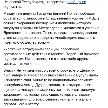
Чеченской Республики», - говорится в
сообщении
ведомства.
Между тем депутат Госдумы Евгений Попов пообещал
обратиться с запросом в Следственный комитет и МВД в
связи с вчерашним похищением Щепихина, которого
засунули в багажник Месресдеса с мигалками и увезли с
Ярославского вокзала. По его словам, в расследовании
этого скандального инцидента «необходимо поставить
понятную обществу точку».
«Уважение сотрудникам полиции, пресекшим
противоправные действия в Москве. Подобный произвол
недопустим. Ни в столице, ни в каком-либо другом
месте», –
отметил
он.
Власти Чечни заявили со своей стороны, что Щепихин
был задержан из-за своих высказываний о мусульманах
и жителях Чечни. Министр по национальной политике
республики Ахмед Дудаев заявил, что задержавшие
Щепихина «по сути спасли ему жизнь или как минимум
здоровье», поскольку верующие, которые слышали
высказывания блогера о религии, «кипели» и желали
призвать его к ответу.