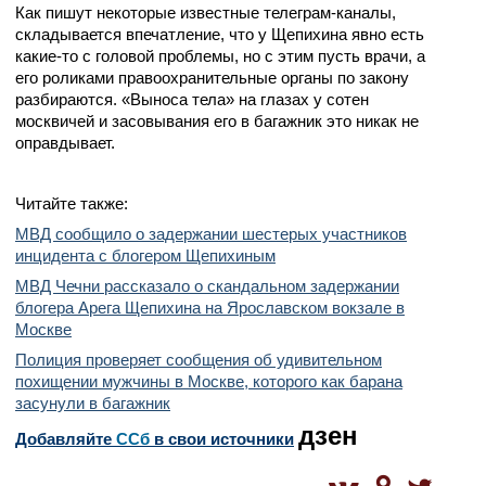
Как пишут некоторые известные телеграм-каналы,
складывается впечатление, что у Щепихина явно есть
какие-то с головой проблемы, но с этим пусть врачи, а
его роликами правоохранительные органы по закону
разбираются. «Выноса тела» на глазах у сотен
москвичей и засовывания его в багажник это никак не
оправдывает.
Читайте также:
МВД сообщило о задержании шестерых участников
инцидента с блогером Щепихиным
МВД Чечни рассказало о скандальном задержании
блогера Арега Щепихина на Ярославском вокзале в
Москве
Полиция проверяет сообщения об удивительном
похищении мужчины в Москве, которого как барана
засунули в багажник
дзен
Добавляйте
CСб
в свои источники