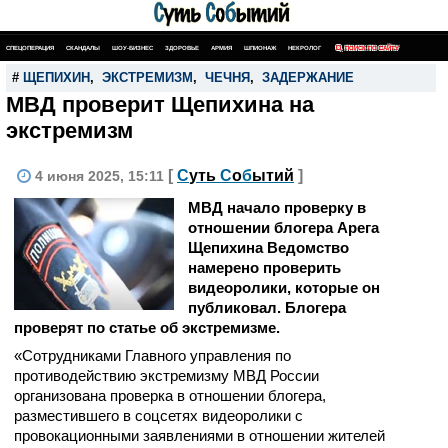
СПЕЦОПЕРАЦИЯ
СКАНДАЛЫ
ШОУ-БИЗНЕС
ЗДОРОВЬЕ
АРМИЯ
ШПИОНАЖ
НЕКРОЛОГ
ПОИСК ПО САЙТУ
#
ЩЕПИХИН
,
ЭКСТРЕМИЗМ
,
ЧЕЧНЯ
,
ЗАДЕРЖАНИЕ
МВД проверит Щепихина на
экстремизм
[
С
уть
С
о
б
ытий
]
4 июня 2025, 15:11
МВД начало проверку в
отношении блогера Арега
Щепихина Ведомство
намерено проверить
видеоролики, которые он
публиковал. Блогера
проверят по статье об экстремизме.
«Сотрудниками Главного управления по
противодействию экстремизму МВД России
организована проверка в отношении блогера,
разместившего в соцсетях видеоролики с
провокационными заявлениями в отношении жителей