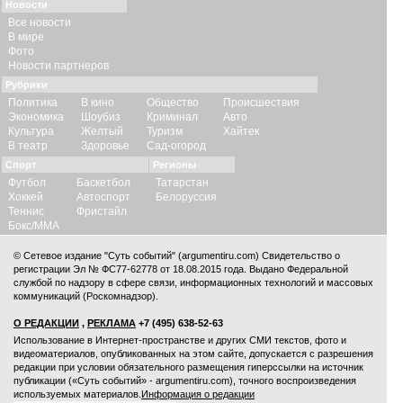
Новости
Все новости
В мире
Фото
Новости партнеров
Рубрики
Политика
В кино
Общество
Происшествия
Экономика
Шоубиз
Криминал
Авто
Культура
Желтый
Туризм
Хайтек
В театр
Здоровье
Сад-огород
Спорт
Регионы
Футбол
Баскетбол
Татарстан
Хоккей
Автоспорт
Белоруссия
Теннис
Фристайл
Бокс/ММА
© Сетевое издание "Суть событий" (argumentiru.com) Свидетельство о
регистрации Эл № ФС77-62778 от 18.08.2015 года. Выдано Федеральной
службой по надзору в сфере связи, информационных технологий и массовых
коммуникаций (Роскомнадзор).
О РЕДАКЦИИ
,
РЕКЛАМА
+7 (495) 638-52-63
Использование в Интернет-пространстве и других СМИ текстов, фото и
видеоматериалов, опубликованных на этом сайте, допускается с
разрешения
редакции
при условии обязательного размещения гиперссылки на источник
публикации («Суть событий» - argumentiru.com), точного воспроизведения
используемых материалов.
Информация о редакции