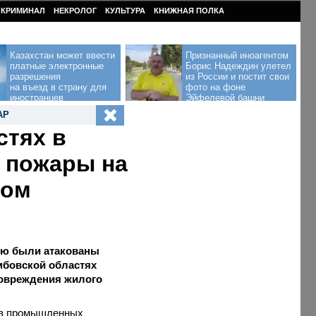
КРИМИНАЛ
НЕКРОЛОГ
КУЛЬТУРА
КНИЖНАЯ ПОЛКА
Казахстан может ввести
Признанный иноагентом
платные электронные
Борис Надеждин улетел
разрешения
из России и постит свои
на въезд в страну для
фото на фоне
иностранцев
Эйфелевой башни
АР
стях в
 пожары на
дом
ью были атакованы
мбовской областях
повреждения жилого
 из промышленных