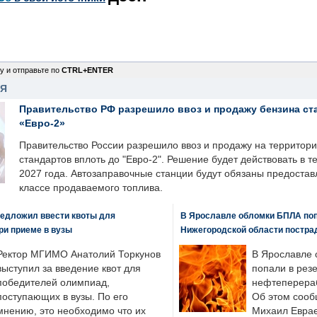
у и отправьте по
CTRL+ENTER
НЯ
Правительство РФ разрешило ввоз и продажу бензина ст
«Евро-2»
Правительство России разрешило ввоз и продажу на территор
стандартов вплоть до "Евро-2". Решение будет действовать в т
2027 года. Автозаправочные станции будут обязаны предоста
классе продаваемого топлива.
едложил ввести квоты для
В Ярославле обломки БПЛА поп
ри приеме в вузы
Нижегородской области постра
Ректор МГИМО Анатолий Торкунов
В Ярославле 
выступил за введение квот для
попали в рез
победителей олимпиад,
нефтеперера
поступающих в вузы. По его
Об этом сооб
мнению, это необходимо что их
Михаил Еврае