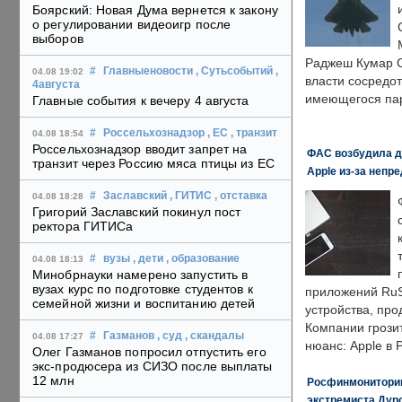
Боярский: Новая Дума вернется к закону
о регулировании видеоигр после
выборов
Раджеш Кумар С
#
Главныеновости
, Сутьсобытий
,
04.08 19:02
власти сосредо
4августа
имеющегося пар
Главные события к вечеру 4 августа
#
Россельхознадзор
, ЕС
, транзит
04.08 18:54
Россельхознадзор вводит запрет на
ФАС возбудила д
транзит через Россию мяса птицы из ЕС
Apple из-за непр
#
Заславский
, ГИТИС
, отставка
04.08 18:28
Григорий Заславский покинул пост
ректора ГИТИСа
#
вузы
, дети
, образование
04.08 18:13
Минобрнауки намерено запустить в
вузах курс по подготовке студентов к
приложений RuS
семейной жизни и воспитанию детей
устройства, пр
Компании грозит
#
Газманов
, суд
, скандалы
04.08 17:27
нюанс: Apple в 
Олег Газманов попросил отпустить его
экс-продюсера из СИЗО после выплаты
12 млн
Росфинмониторинг
экстремиста Дуро