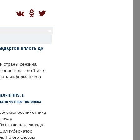
sm
андартов вплоть до
ии страны бензина
ечение года - до 1 июля
влять информацию о
али в НПЗ, в
дали четыре человека
обломки беспилотника
ервуар
батывающего завода.
щил губернатор
в. По его словам,