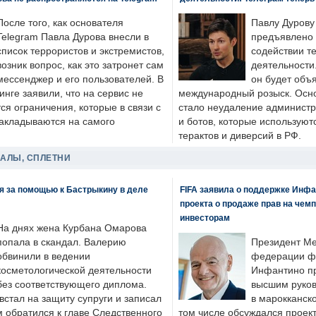
После того, как основателя
Павлу Дурову
Telegram Павла Дурова внесли в
предъявлено 
список террористов и экстремистов,
содействии т
возник вопрос, как это затронет сам
деятельности
мессенджер и его пользователей. В
он будет объ
нге заявили, что на сервис не
международный розыск. Осно
я ограничения, которые в связи с
стало неудаление администр
накладываются на самого
и ботов, которые используют
терактов и диверсий в РФ.
ДАЛЫ, СПЛЕТНИ
я за помощью к Бастрыкину в деле
FIFA заявила о поддержке Инфа
проекта о продаже прав на чем
инвесторам
На днях жена Курбана Омарова
попала в скандал. Валерию
Президент М
обвинили в ведении
федерации фу
косметологической деятельности
Инфантино пр
без соответствующего диплома.
высшим руков
стал на защиту супруги и записал
в марокканско
м обратился к главе Следственного
том числе обсуждался проек