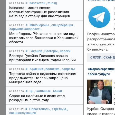
#
Казахстан
, въезд
04.08 16:10
Казахстан может ввести
платные электронные разрешения
на въезд в страну для иностранцев
#
Минобороны
, спецоперация
,
04.08 15:12
Харьковскаяобласть
Минобороны РФ заявило о взятии под
Росфинмонитори
контроль села Бакшеевка в Харьковской
распространяютс
области
этим статусом 
бизнесмена.
#
Гасанов
, блогеры
, налоги
04.08 15:03
Блогера Гусейна Гасанова заочно
СЛУХИ, СКАН
приговорили к четырем годам колонии
Омаров обратилс
#
Армения
, политика
, запреты
04.08 13:10
Торговая война с недавним союзником
своей супруги
продолжается: теперь запрещена
минеральная вода
#
цб
, наличные
, банки
04.08 12:00
Спрос на наличные в июле стал
рекордным в этом году
Курбан Омаров в
#
Севастополь
, стрельба
,
04.08 11:05
военнослужащие
видео, в которо