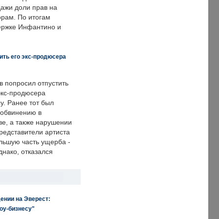
дажи доли прав на
рам. По итогам
держке Инфантино и
ить его экс-продюсера
в попросил отпустить
экс-продюсера
у. Ранее тот был
 обвинению в
е, а также нарушении
редставители артиста
льшую часть ущерба -
днако, отказался
ении на Эверест:
оу-бизнесу"