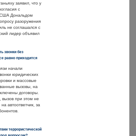
аньяху заявил, что у
ногласия с
 США Дональдом
опросу разоружения
иль не соглашался с
ский лидер объявил
ь звонки без
все равно приходится
язи начали
звонки юридических
ировки и массовые
ванные вызовы, на
аключены договоры.
, вызов при этом не
на автоответчик, за
бонентов.
твии террористической
 под вопросом?