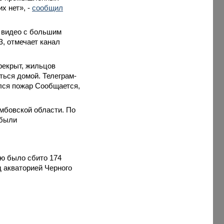
х нет», -
сообщил
и видео с большим
З, отмечает канал
рекрыт, жильцов
ться домой. Телеграм-
ался пожар Сообщается,
амбовской области. По
 были
ю было сбито 174
д акваторией Черного