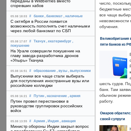
переданы в Wildberries вместо
число, поскольк
сгоревших хабов
бюджетные мест
все чаще выбир
#
банки
, банкомат
, наличные
05.08 18:03
невозможности 
С октября в России появится
возможность пополнять счет наличными
обучения.
через любой банкомат по СБП
Великобритания в
#
Ткачук
, екатеринбург
,
05.08 17:07
пяти банков из Р
покушение
На Урале совершили покушение на
главу завода-разработчика дронов
«Упырь» Ткачука
#
образование
, вузы
, выпускники
05.08 16:51
Выпускники все чаще стали выбирать
для поступления иностранные вузы или
шесть судов. По
российские колледжи
банк. Там заяви
обычном режиме
#
Путин
, назначение
, армия
05.08 16:21
Путин провел перестановки в
работу.
руководстве группировок российских
войск
Омаров обратилс
своей супруги
#
Армия
, Индия
, авиация
05.08 13:55
Министр обороны Индии закрыл вопрос