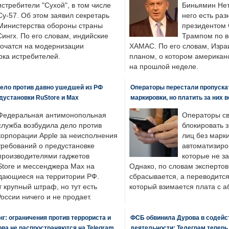
истребители "Сухой", в том числе
Биньямин Нет
Су-57. Об этом заявил секретарь
него есть раз
Министерства обороны страны
президентом
ингх. По его словам, индийские
Трампом по в
точатся на модернизации
ХАМАС. По его словам, Изра
ка истребителей.
планом, о котором американ
на прошлой неделе.
ело против давно ушедшей из РФ
Операторы перестали пропускат
едустановки RuStore и Max
маркировки, но платить за них 
Федеральная антимонопольная
Операторы св
служба возбудила дело против
блокировать 
корпорации Apple за неисполнения
лиц без марк
требований о предустановке
автоматизиро
производителями гаджетов
которые не з
tore и мессенджера Max на
Однако, по словам экспертов
одающиеся на территории РФ.
сбрасывается, а переводится 
 крупный штраф, но тут есть
который взимается плата с а
России ничего и не продает.
: ограничения против террориста и
ФСБ обвинила Дурова в содейс
ва не распространяются на Telegram
деятельности: Телеграм теперь