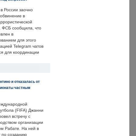
 в России заочно
обвинение в
еррористической
. ФСБ сообщила, что
явлен в
ванием для этого
ацией Telegram чатов
ся для координации
нтино и отказалась от
пионаты частным
еждународной
тбола (FIFA) Джанни
овел встречу с
одством организации
м Рабате. На ней в
т по созданию