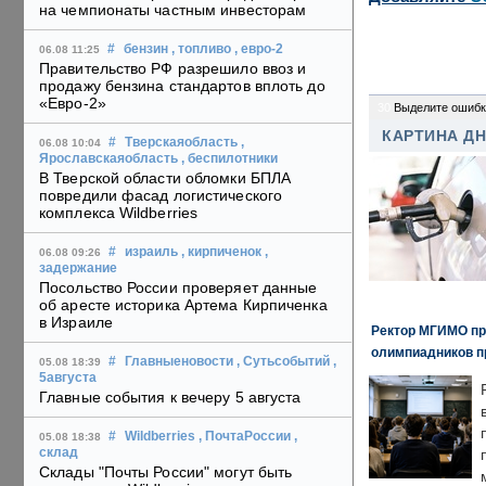
на чемпионаты частным инвесторам
#
бензин
, топливо
, евро-2
06.08 11:25
Правительство РФ разрешило ввоз и
продажу бензина стандартов вплоть до
«Евро-2»
30
Выделите ошибк
КАРТИНА Д
#
Тверскаяобласть
,
06.08 10:04
Ярославскаяобласть
, беспилотники
В Тверской области обломки БПЛА
повредили фасад логистического
комплекса Wildberries
#
израиль
, кирпиченок
,
06.08 09:26
задержание
Посольство России проверяет данные
об аресте историка Артема Кирпиченка
в Израиле
Ректор МГИМО пр
олимпиадников п
#
Главныеновости
, Сутьсобытий
,
05.08 18:39
5августа
Главные события к вечеру 5 августа
#
Wildberries
, ПочтаРоссии
,
05.08 18:38
склад
Склады "Почты России" могут быть