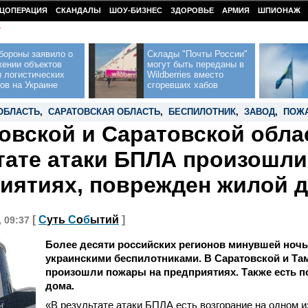
ЦОПЕРАЦИЯ
СКАНДАЛЫ
ШОУ-БИЗНЕС
ЗДОРОВЬЕ
АРМИЯ
ШПИОНАЖ
У
бороны заявило о
Склады "Почты России"
жении объектов
могут быть переданы в
 логистических
Wildberries вместо
ов на Украине
сгоревших хабов
ОБЛАСТЬ
,
САРАТОВСКАЯ ОБЛАСТЬ
,
БЕСПИЛОТНИК
,
ЗАВОД
,
ПОЖ
овской и Саратовской обла
тате атаки БПЛА произошли
иятиях, поврежден жилой 
[
С
уть
С
о
б
ытий
]
, 09:37
Более десяти российских регионов минувшей ноч
украинскими беспилотниками. В Саратовской и Та
произошли пожары на предприятиях
.
Также есть 
дома.
«В результате атаки БПЛА есть возгорание на одном