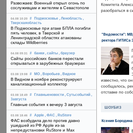
Развожаев: Военный открыл огонь по
Комитета Алекс
сослуживцам и жителям в Севастополе
разобраться в с
#
Подмосковье
, Ленобласть
,
04.08 10:20
Тверскаяобласть
В Подмосковье при атаке БПЛА погибли
пять человек, в Тверской и
"Ведомости": МВД
Ленинградской областях атакованы
ректора ГИТИСа 
склады Wildberries
#
банки
, сайты
, браузер
04.08 09:31
Сайты российских банков перестали
открываться в зарубежных браузерах
#
МО
, Воробьев
, Видное
03.08 19:08
В Видном в ноябре реконструируют
известно, что о
канализационный коллектор
сообщалось, ре
отставке по со
#
Главныеновости
, Сутьсобытий
,
03.08 18:49
3августа
Главные события к вечеру 3 августа
ШОУБИЗ
#
Apple
, ФАС
, RuStore
03.08 18:46
ФАС возбудила дело против давно
Ксения Бородина
ушедшей из РФ Apple из-за
непредустановки RuStore и Max