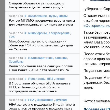
Омаров обратился за помощью к
Бастрыкину в деле своей супруги
губернатор Сар
О каком именно
#
образование
, вузы
, квоты
06.08 15:33
столбом черног
Ректор МГИМО предложил ввести квоты
для олимпиадников при приеме в вузы
«Осторожно, н
Также был пов
#
минобороны
, спецоперация
,
06.08 15:04
эвакуировали, 
ТЭК
Минобороны заявило о поражении
канал Baza соо
объектов ТЭК и логистических центров
что никто не п
на Украине
После атаки бе
#
Великобритания
, санкции
,
словам врио гл
06.08 13:18
Озонбанк
госпитализиро
Великобритания ввела санкции против
Озон банка и еще пяти банков из РФ
По данным мест
По данным Мин
#
Ярославль
, НПЗ
, пожар
06.08 12:48
украинских бес
В Ярославле обломки БПЛА попали в
моря.
НПЗ, в Нижегородской области
пострадали четыре человека
#
FIFA
, Инфантино
, футбол
06.08 12:08
Фото: t.me/busar
FIFA заявила о поддержке Инфантино и
отказалась от проекта о продаже прав
Добавляйте
C