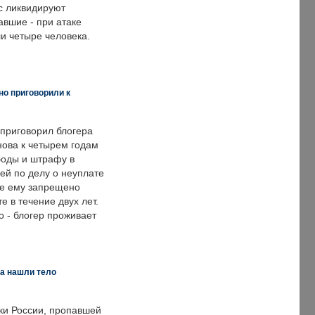
с ликвидируют
авшие - при атаке
и четыре человека.
но приговорили к
 приговорил блогера
нова к четырем годам
оды и штрафу в
ей по делу о неуплате
же ему запрещено
е в течение двух лет.
 - блогер проживает
а нашли тело
ки России, пропавшей