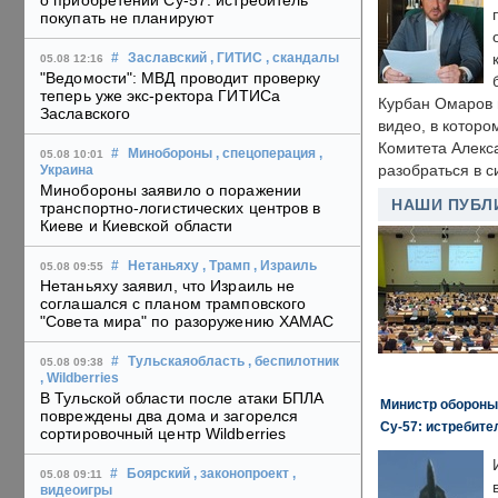
о приобретении Су-57: истребитель
покупать не планируют
#
Заславский
, ГИТИС
, скандалы
05.08 12:16
"Ведомости": МВД проводит проверку
теперь уже экс-ректора ГИТИСа
Курбан Омаров в
Заславского
видео, в которо
Комитета Алекс
#
Минобороны
, спецоперация
,
05.08 10:01
разобраться в с
Украина
Минобороны заявило о поражении
НАШИ ПУБЛ
транспортно-логистических центров в
Киеве и Киевской области
#
Нетаньяху
, Трамп
, Израиль
05.08 09:55
Нетаньяху заявил, что Израиль не
соглашался с планом трамповского
"Совета мира" по разоружению ХАМАС
#
Тульскаяобласть
, беспилотник
05.08 09:38
, Wildberries
В Тульской области после атаки БПЛА
Министр обороны
повреждены два дома и загорелся
Су-57: истребите
сортировочный центр Wildberries
#
Боярский
, законопроект
,
05.08 09:11
видеоигры