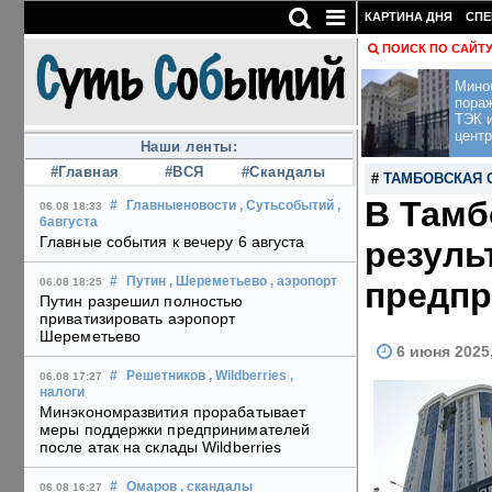
КАРТИНА ДНЯ
СПЕ
ПОИСК ПО САЙТ
Мино
пора
ТЭК и
центр
Наши ленты:
#Главная
#ВСЯ
#Скандалы
#
ТАМБОВСКАЯ 
В Тамб
#
Главныеновости
, Сутьсобытий
,
06.08 18:33
6августа
Главные события к вечеру 6 августа
резуль
#
Путин
, Шереметьево
, аэропорт
предпр
06.08 18:25
Путин разрешил полностью
приватизировать аэропорт
Шереметьево
6 июня 2025
#
Решетников
, Wildberries
,
06.08 17:27
налоги
Минэкономразвития прорабатывает
меры поддержки предпринимателей
после атак на склады Wildberries
#
Омаров
, скандалы
06.08 16:27