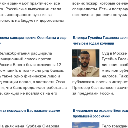
у они занимают практически все
возник пожар, которые сейча
а. Российские выпускники стали
специалисты. Есть и пострад
ать иностранные вузы из-за
осколочные ранения получил
попасть на бюджет и дороговизны
вела санкции против Озон банка и еще
Блогера Гусейна Гасанова заоч
Ф
четырем годам колонии
Великобритания расширила
Суд в Москве
санкционный список против
Гусейна Гаса
России.В него были включены 12
лишения своб
компаний, в том числе ряд банков,
миллион рубл
а также одно физическое лицо и
налогов. Так
д санкции попал, в частности Озон
публиковать посты в интернет
ли, что банк продолжает работать в
Приговор был вынесен заочно
, санкции не повлияют на его
за пределами России.
я за помощью к Бастрыкину в деле
В чемодане на окраине Белград
пропавшей россиянки
На днях жена Курбана Омарова
Тело граждан