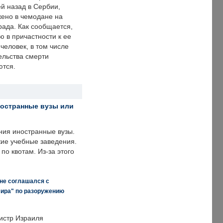
й назад в Сербии,
ено в чемодане на
рада. Как сообщается,
ю в причастности к ее
человек, в том числе
ельства смерти
ются.
ностранные вузы или
ния иностранные вузы.
кие учебные заведения.
по квотам. Из-за этого
 не соглашался с
мира" по разоружению
истр Израиля