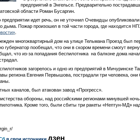
предприятий в Энгельсе. Предварительно пострадавши
атовской области Роман Бусаргин.
 предприятии идет речь, он не уточнил Очевидцы опубликовал
о дыма. Пожар произошел в той части города, где находится НП
овости»
.
режден многоквартирный дом на улице Тельмана Проезд был пе
но губернатор пообещал, что они в скором времени смогут верну
бщал, что из-за попадания беспилотника на балконе дома нач
острадал.
спилотников загорелось и одно из предприятий в Мичуринске Т
авы региона Евгения Первышова, пострадали три человека, они
ваны.
ных каналов, был атакован завод «Прогресс».
истерства обороны, над российскими регионами минувшей ночь
пилотника. Кроме того, были сбиты три ракеты «Нептун-МД» на
gin_r/
дзен
Сб
в свои источники