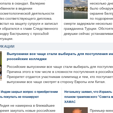
попала в скандал. Валерию
несколько дне
обвинили в ведении
было обнаруж
косметологической деятельности
окраине Белг
без соответствующего диплома.
по подозрени
стал на защиту супруги и записал
смерти задержали несколько 
м обратился к главе Следственного
гражданина Турции. Обстоят
андру Бастрыкину с просьбой
девушки сейчас устанавлива
итуации.
ИКАЦИИ
Выпускники все чаще стали выбирать для поступления и
российские колледжи
Российские выпускники все чаще стали выбирать для поступле
Причина этого в том числе в сложности поступления в российс
Приоритет отдается участникам олимпиад и тем, кто поступает 
выпускники все чаще смотрят в сторону Европы или Китая.
 Индии закрыл вопрос о приобретении
Нетаньяху заявил, что Израиль
ль покупать не планируют
планом трамповского "Совета 
ХАМАС
Индия не намерена в ближайшее
время закупать новые российские
Премьер-мин