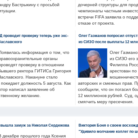
андру Бастрыкину с просьбой
дочерней структуры для про
итуации.
чемпионаты частным инвесто
встречи FIFA заявила о под
отказе от проекта.
 проводит проверку теперь уже экс-
Олег Газманов попросил отпуст
Заславского
из СИЗО после выплаты 12 млн
Появилась информация о том, что
Олег Газмано
правоохранительные органы
из СИЗО его 
проводят проверку в отношении
Филиппа Росс
бывшего ректора ГИТИСа Григория
арестован по
Заславского. Накануне стало
мошенничеств
н покидает должность 5 августа. Как
авторских и смежных прав. П
ктор написал заявление об
сообщили, что он погасил бо
бственному желанию.
12 миллионов рублей. Суд, о
смягчить меру пресечения.
 вышла замуж за Николая Сердюкова
Виктория Боня о своем восхожд
"Удивило молчание коллег по ш
В декабре прошлого года Ксения