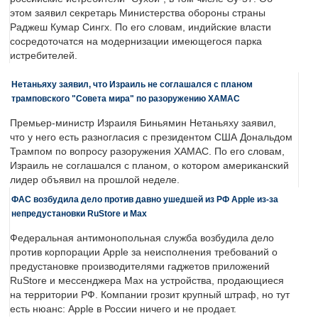
этом заявил секретарь Министерства обороны страны
Раджеш Кумар Сингх. По его словам, индийские власти
сосредоточатся на модернизации имеющегося парка
истребителей.
Нетаньяху заявил, что Израиль не соглашался с планом
трамповского "Совета мира" по разоружению ХАМАС
Премьер-министр Израиля Биньямин Нетаньяху заявил,
что у него есть разногласия с президентом США Дональдом
Трампом по вопросу разоружения ХАМАС. По его словам,
Израиль не соглашался с планом, о котором американский
лидер объявил на прошлой неделе.
ФАС возбудила дело против давно ушедшей из РФ Apple из-за
непредустановки RuStore и Max
Федеральная антимонопольная служба возбудила дело
против корпорации Apple за неисполнения требований о
предустановке производителями гаджетов приложений
RuStore и мессенджера Max на устройства, продающиеся
на территории РФ. Компании грозит крупный штраф, но тут
есть нюанс: Apple в России ничего и не продает.