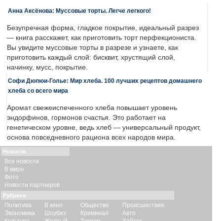
Анна Аксёнова: Муссовые торты. Легче легкого!
Безупречная форма, гладкое покрытие, идеальный разрез
— книга расскажет, как приготовить торт перфекциониста.
Вы увидите муссовые торты в разрезе и узнаете, как
приготовить каждый слой: бисквит, хрустящий слой,
начинку, мусс, покрытие.
Софи Дюпюи-Голье: Мир хлеба. 100 лучших рецептов домашнего
хлеба со всего мира
Аромат свежеиспеченного хлеба повышает уровень
эндорфинов, гормонов счастья. Это работает на
генетическом уровне, ведь хлеб — универсальный продукт,
основа повседневного рациона всех народов мира.
Новости
Все новости
В мире
Фото
Новости партнеров
Рубрики
Политика
В кино
Общество
Происшествия
Экономика
Шоубиз
Криминал
Авто