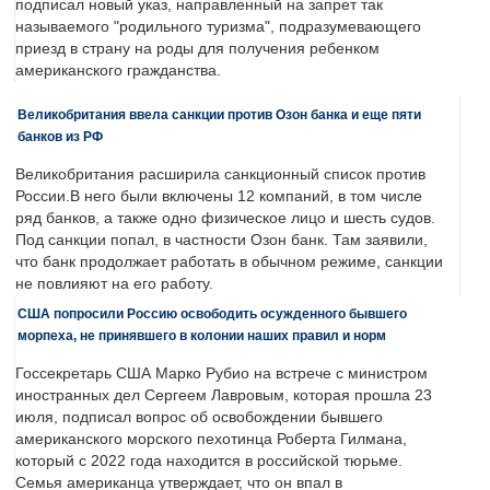
подписал новый указ, направленный на запрет так
называемого "родильного туризма", подразумевающего
приезд в страну на роды для получения ребенком
американского гражданства.
Великобритания ввела санкции против Озон банка и еще пяти
банков из РФ
Великобритания расширила санкционный список против
России.В него были включены 12 компаний, в том числе
ряд банков, а также одно физическое лицо и шесть судов.
Под санкции попал, в частности Озон банк. Там заявили,
что банк продолжает работать в обычном режиме, санкции
не повлияют на его работу.
США попросили Россию освободить осужденного бывшего
морпеха, не принявшего в колонии наших правил и норм
Госсекретарь США Марко Рубио на встрече с министром
иностранных дел Сергеем Лавровым, которая прошла 23
июля, подписал вопрос об освобождении бывшего
американского морского пехотинца Роберта Гилмана,
который с 2022 года находится в российской тюрьме.
Семья американца утверждает, что он впал в