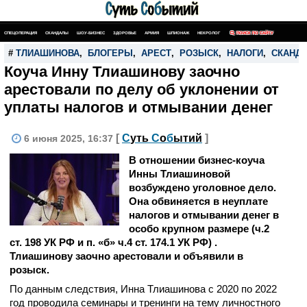
СПЕЦОПЕРАЦИЯ
СКАНДАЛЫ
ШОУ-БИЗНЕС
ЗДОРОВЬЕ
АРМИЯ
ШПИОНАЖ
НЕКРОЛОГ
ПОИСК ПО САЙТУ
#
ТЛИАШИНОВА
,
БЛОГЕРЫ
,
АРЕСТ
,
РОЗЫСК
,
НАЛОГИ
,
СКАНД
Коуча Инну Тлиашинову заочно
арестовали по делу об уклонении от
уплаты налогов и отмывании денег
[
С
уть
С
о
б
ытий
]
6 июня 2025, 16:37
В отношении бизнес-коуча
Инны Тлиашиновой
возбуждено уголовное дело.
Она обвиняется в неуплате
налогов и отмывании денег в
особо крупном размере (ч.2
ст. 198 УК РФ и п. «б» ч.4 ст. 174.1 УК РФ) .
Тлиашинову заочно арестовали и объявили в
розыск.
По данным следствия, Инна Тлиашинова с 2020 по 2022
год проводила семинары и тренинги на тему личностного