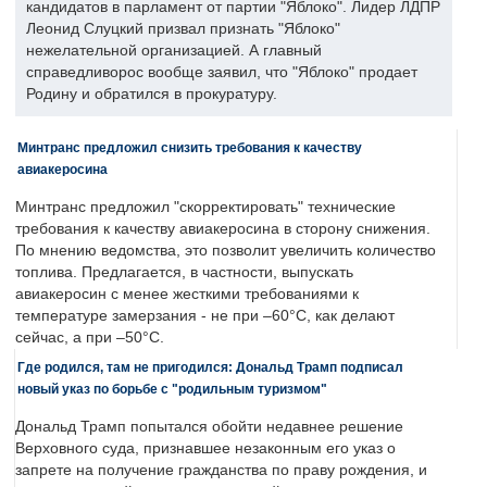
кандидатов в парламент от партии "Яблоко". Лидер ЛДПР
Леонид Слуцкий призвал признать "Яблоко"
нежелательной организацией. А главный
справедливорос вообще заявил, что "Яблоко" продает
Родину и обратился в прокуратуру.
Минтранс предложил снизить требования к качеству
авиакеросина
Минтранс предложил "скорректировать" технические
требования к качеству авиакеросина в сторону снижения.
По мнению ведомства, это позволит увеличить количество
топлива. Предлагается, в частности, выпускать
авиакеросин с менее жесткими требованиями к
температуре замерзания - не при –60°C, как делают
сейчас, а при –50°C.
Где родился, там не пригодился: Дональд Трамп подписал
новый указ по борьбе с "родильным туризмом"
Дональд Трамп попытался обойти недавнее решение
Верховного суда, признавшее незаконным его указ о
запрете на получение гражданства по праву рождения, и