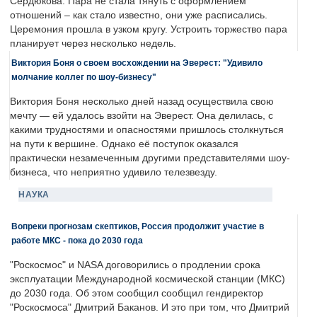
Сердюкова. Пара не стала тянуть с оформлением
отношений – как стало известно, они уже расписались.
Церемония прошла в узком кругу. Устроить торжество пара
планирует через несколько недель.
Виктория Боня о своем восхождении на Эверест: "Удивило
молчание коллег по шоу-бизнесу"
Виктория Боня несколько дней назад осуществила свою
мечту — ей удалось взойти на Эверест. Она делилась, с
какими трудностями и опасностями пришлось столкнуться
на пути к вершине. Однако её поступок оказался
практически незамеченным другими представителями шоу-
бизнеса, что неприятно удивило телезвезду.
НАУКА
Вопреки прогнозам скептиков, Россия продолжит участие в
работе МКС - пока до 2030 года
"Роскосмос" и NASA договорились о продлении срока
эксплуатации Международной космической станции (МКС)
до 2030 года. Об этом сообщил сообщил гендиректор
"Роскосмоса" Дмитрий Баканов. И это при том, что Дмитрий