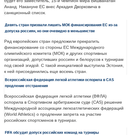
будет его заместитель, 15-й чемпион мира Вишванатан
Ананд. Накануне ЕС внес Аркадия Дворковича в
санкционный список.
Девять стран призвали лишить МОК финансирования ЕС из-за
допуска россиян, но они очевидно в меньшинстве
Ряд европейских стран предложили прекратить
финансирование со стороны ЕС Международного
олимпийского комитета (МОК) и других спортивных
организаций, допустивших россиян и белорусов к турнирам
под своей эгидой. С такой инициативой выступила Эстония,
к ней присоединились еще восемь стран.
Всероссийская федерация легкой атлетики оспорила в CAS
продление отстранения
Всероссийская федерация легкой атлетики (ВФЛА)
оспорила в Спортивном арбитражном суде (CAS) решение
Международной ассоциации легкоатлетических федераций
(World Athletics) о продлении запрета на участие
российских спортсменов в турнирах.
FIFA обсудит допуск российских команд на турниры