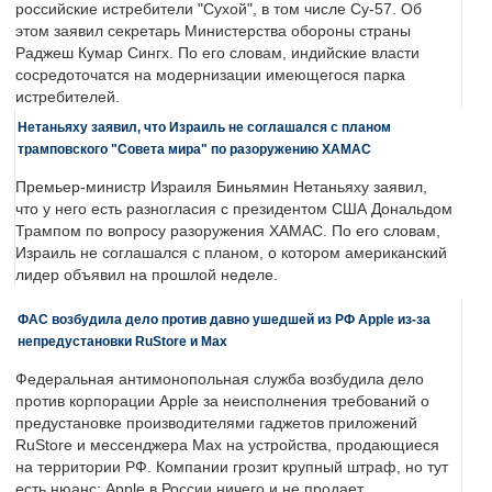
российские истребители "Сухой", в том числе Су-57. Об
этом заявил секретарь Министерства обороны страны
Раджеш Кумар Сингх. По его словам, индийские власти
сосредоточатся на модернизации имеющегося парка
истребителей.
Нетаньяху заявил, что Израиль не соглашался с планом
трамповского "Совета мира" по разоружению ХАМАС
Премьер-министр Израиля Биньямин Нетаньяху заявил,
что у него есть разногласия с президентом США Дональдом
Трампом по вопросу разоружения ХАМАС. По его словам,
Израиль не соглашался с планом, о котором американский
лидер объявил на прошлой неделе.
ФАС возбудила дело против давно ушедшей из РФ Apple из-за
непредустановки RuStore и Max
Федеральная антимонопольная служба возбудила дело
против корпорации Apple за неисполнения требований о
предустановке производителями гаджетов приложений
RuStore и мессенджера Max на устройства, продающиеся
на территории РФ. Компании грозит крупный штраф, но тут
есть нюанс: Apple в России ничего и не продает.