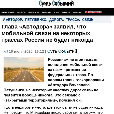
СПЕЦОПЕРАЦИЯ
СКАНДАЛЫ
ШОУ-БИЗНЕС
ЗДОРОВЬЕ
АРМИЯ
ШПИОНАЖ
НЕКРОЛОГ
ПОИСК ПО САЙТУ
#
АВТОДОР
,
ПЕТУШЕНКО
,
ДОРОГА
,
ТРАССА
,
СВЯЗЬ
Глава «Автодора» заявил, что
мобильной связи на некоторых
трассах России не будет никогда
[
С
уть
С
о
б
ытий
]
19 июня 2025, 16:12
Россиянам не стоит ждать
появления мобильной связи
на всем протяжении
федеральных трасс. По
словам главы госкорпорации
«Автодор» Вячеслава
Петушенко, на некоторых участках дорог связь не
появится вообще никогда. Это связано с
«закрытыми территориями», пояснил он.
«Есть некоторые места, где этой связи не будет никогда.
Не потому, что Минцифры плохо работает, а потому, что