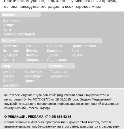
генетическом уровне, ведь хлеб — универсальный продукт,
основа повседневного рациона всех народов мира.
Новости
Все новости
В мире
Фото
Новости партнеров
Рубрики
Политика
В кино
Общество
Происшествия
Экономика
Шоубиз
Криминал
Авто
Культура
Желтый
Туризм
Хайтек
В театр
Здоровье
Сад-огород
Спорт
Регионы
Футбол
Баскетбол
Татарстан
Хоккей
Автоспорт
Белоруссия
Теннис
Фристайл
Бокс/ММА
© Сетевое издание "Суть событий" (argumentiru.com) Свидетельство о
регистрации Эл № ФС77-62778 от 18.08.2015 года. Выдано Федеральной
службой по надзору в сфере связи, информационных технологий и массовых
коммуникаций (Роскомнадзор).
О РЕДАКЦИИ
,
РЕКЛАМА
+7 (495) 638-52-63
Использование в Интернет-пространстве и других СМИ текстов, фото и
видеоматериалов, опубликованных на этом сайте, допускается с
разрешения