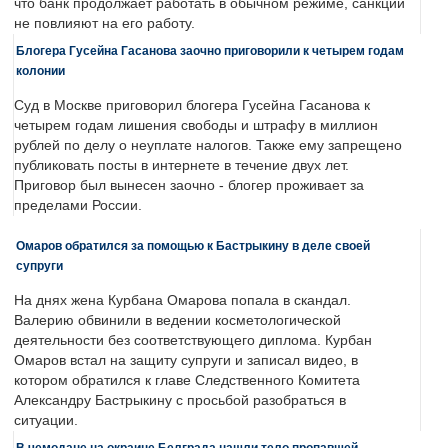
что банк продолжает работать в обычном режиме, санкции
не повлияют на его работу.
Блогера Гусейна Гасанова заочно приговорили к четырем годам
колонии
Суд в Москве приговорил блогера Гусейна Гасанова к
четырем годам лишения свободы и штрафу в миллион
рублей по делу о неуплате налогов. Также ему запрещено
публиковать посты в интернете в течение двух лет.
Приговор был вынесен заочно - блогер проживает за
пределами России.
Омаров обратился за помощью к Бастрыкину в деле своей
супруги
На днях жена Курбана Омарова попала в скандал.
Валерию обвинили в ведении косметологической
деятельности без соответствующего диплома. Курбан
Омаров встал на защиту супруги и записал видео, в
котором обратился к главе Следственного Комитета
Александру Бастрыкину с просьбой разобраться в
ситуации.
В чемодане на окраине Белграда нашли тело пропавшей