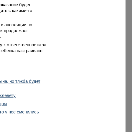
наказание будет
ить с какими-то
 в апелляции по
ик продолжает
.
у к ответственности за
о ребенка настраивают
ына, но тяжба будет
клевету
тцом
то у нее сменились