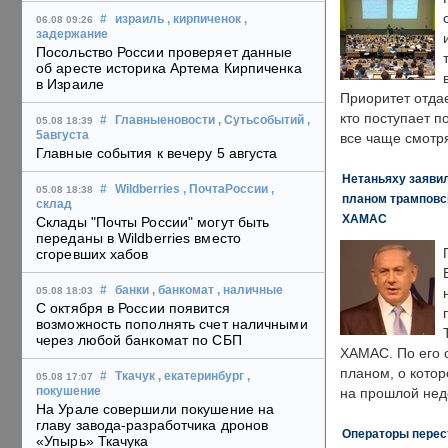
#
израиль
, кирпиченок
,
06.08 09:26
задержание
Посольство России проверяет данные
об аресте историка Артема Кирпиченка
в Израиле
Приоритет отда
кто поступает п
#
Главныеновости
, Сутьсобытий
,
05.08 18:39
5августа
все чаще смотря
Главные события к вечеру 5 августа
Нетаньяху заявил
#
Wildberries
, ПочтаРоссии
,
05.08 18:38
планом трамповс
склад
ХАМАС
Склады "Почты России" могут быть
переданы в Wildberries вместо
сгоревших хабов
#
банки
, банкомат
, наличные
05.08 18:03
С октября в России появится
возможность пополнять счет наличными
через любой банкомат по СБП
ХАМАС. По его 
планом, о кото
#
Ткачук
, екатеринбург
,
05.08 17:07
покушение
на прошлой нед
На Урале совершили покушение на
главу завода-разработчика дронов
Операторы перест
«Упырь» Ткачука