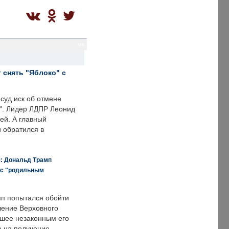
sm
 снять "Яблоко" с
суд иск об отмене
о". Лидер ЛДПР Леонид
ей. А главный
и обратился в
я: Дональд Трамп
 с "родильным
п попытался обойти
ение Верховного
вшее незаконным его
е на получение