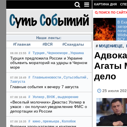
КАРТИНА ДНЯ
СПЕ
ПОИСК ПО САЙТ
В Ека
загор
логис
Wildb
Наши ленты:
ВСУ
#Главная
#ВСЯ
#Скандалы
#
МУЦЕНИЕЦЕ
,
Адвока
#
Турция
, Черноеморе
, Украина
08.08 23:55
Турция предложила России и Украине
объявить мораторий на удары в Черном
Агаты 
море
дело
#
Главныеновости
, Сутьсобытий
,
07.08 18:49
7августа
Главные события к вечеру 7 августа
25 июля 202
#
Уолкер
, ВНЖ
, выдворение
07.08 18:46
«Веселый молочник» Джастас Уолкер в
ужасе - он получил уведомление ФМС о
депортации из России
#
кино
, премьера
, Колобок
07.08 18:35
Вопреки злопыхателям и критикам,