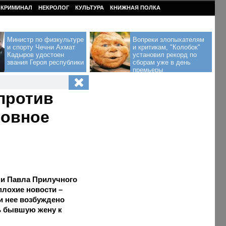
КРИМИНАЛ
НЕКРОЛОГ
КУЛЬТУРА
КНИЖНАЯ ПОЛКА
Министр по физкультуре
Вопреки злопыхателям
и спорту Чечни Ахмат
и критикам, "Колобок"
Кадыров удостоен
установил рекорд по
звания Героя республики
сборам уже в день
премьеры
 против
ловное
 и Павла Прилучного
плохие новости –
ии нее возбуждено
ь бывшую жену к