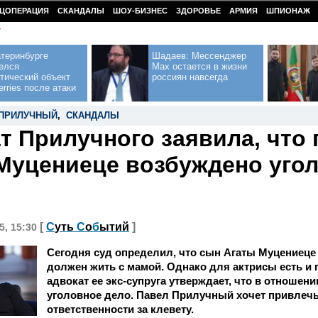
ЦОПЕРАЦИЯ
СКАНДАЛЫ
ШОУ-БИЗНЕС
ЗДОРОВЬЕ
АРМИЯ
ШПИОНАЖ
У
теринбурге
Шадаев: Мессенджер
елся
Max остается в жизни
тический объект
россиян навсегда
erries после атаки
ПРИЛУЧНЫЙ
,
СКАНДАЛЫ
т Прилучного заявила, что
Муцениеце возбуждено уго
[
С
уть
С
о
б
ытий
]
5, 15:30
Сегодня суд определил, что сын Агаты Муцениеце
должен жить с мамой. Однако для актрисы есть и 
адвокат ее экс-супруга утверждает, что в отношен
уголовное дело. Павел Прилучный хочет привлеч
ответственности за клевету.