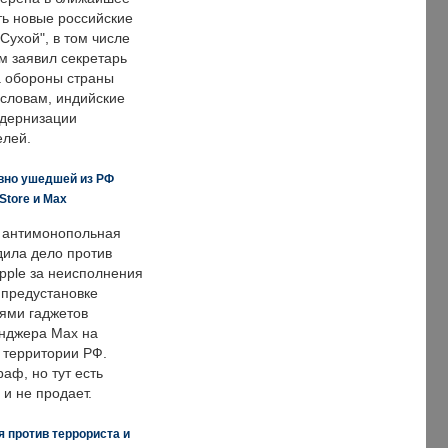
ть новые российские
Сухой", в том числе
м заявил секретарь
 обороны страны
 словам, индийские
одернизации
елей.
вно ушедшей из РФ
Store и Max
 антимонопольная
дила дело против
pple за неисполнения
 предустановке
ями гаджетов
енджера Max на
 территории РФ.
аф, но тут есть
 и не продает.
 против террориста и