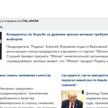
у и отправьте по
CTRL+ENTER
НЯ
Конкуренты по борьбе за думские кресла активно требуют
выборов
Председатель "Родины" Алексей Журавлев подал в Верховный 
регистрации списка кандидатов в парламент от партии "Яблок
Слуцкий призвал признать "Яблоко" нежелательной организаци
справедливорос вообще заявил, что "Яблоко" продает Родину 
ил снизить требования к качеству
Где родился, там не пригодилс
подписал новый указ по борьбе
туризмом"
Минтранс предложил
"скорректировать" технические
Дональд Трам
требования к качеству
недавнее реш
авиакеросина в сторону снижения.
суда, призна
По мнению ведомства, это позволит
указ о запрет