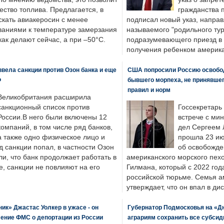
ество топлива. Предлагается, в
гражданства 
скать авиакеросин с менее
подписал новый указ, направ
ваниями к температуре замерзания
называемого "родильного тур
 как делают сейчас, а при –50°C.
подразумевающего приезд в 
получения ребенком америка
вела санкции против Озон банка и еще
США попросили Россию освобо
Ф
бывшего морпеха, не принявшег
правил и норм
Великобритания расширила
санкционный список против
Госсекретарь
России.В него были включены 12
встрече с ми
компаний, в том числе ряд банков,
дел Сергеем 
а также одно физическое лицо и
прошла 23 ию
д санкции попал, в частности Озон
об освобожде
ли, что банк продолжает работать в
американского морского пех
, санкции не повлияют на его
Гилмана, который с 2022 год
российской тюрьме. Семья 
утверждает, что он впал в ди
к» Джастас Уолкер в ужасе - он
Губернатор Подмосковья на «Д
ение ФМС о депортации из России
аграриям сохранить все субсид