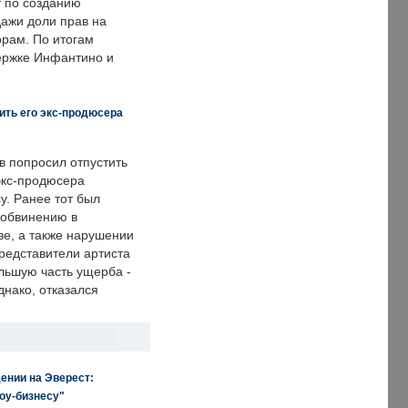
т по созданию
дажи доли прав на
рам. По итогам
держке Инфантино и
ить его экс-продюсера
в попросил отпустить
экс-продюсера
у. Ранее тот был
 обвинению в
е, а также нарушении
редставители артиста
льшую часть ущерба -
днако, отказался
ении на Эверест:
оу-бизнесу"