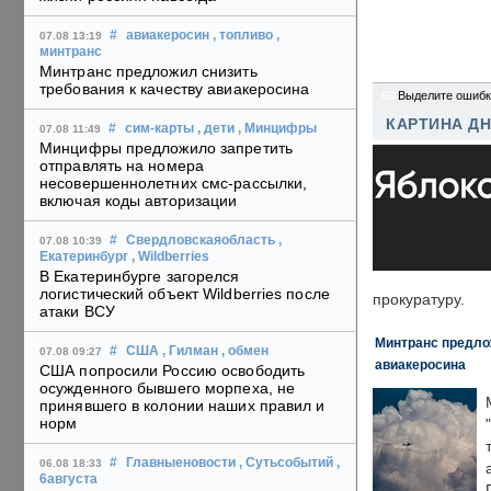
#
авиакеросин
, топливо
,
07.08 13:19
минтранс
Минтранс предложил снизить
требования к качеству авиакеросина
69
Выделите ошибк
КАРТИНА Д
#
сим-карты
, дети
, Минцифры
07.08 11:49
Минцифры предложило запретить
отправлять на номера
несовершеннолетних смс-рассылки,
включая коды авторизации
#
Свердловскаяобласть
,
07.08 10:39
Екатеринбург
, Wildberries
В Екатеринбурге загорелся
логистический объект Wildberries после
прокуратуру.
атаки ВСУ
Минтранс предлож
#
США
, Гилман
, обмен
07.08 09:27
авиакеросина
США попросили Россию освободить
осужденного бывшего морпеха, не
принявшего в колонии наших правил и
норм
#
Главныеновости
, Сутьсобытий
,
06.08 18:33
6августа