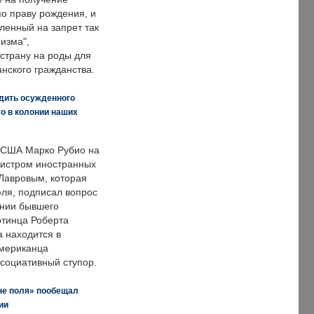
по праву рождения, и
ленный на запрет так
изма",
страну на роды для
нского гражданства.
дить осужденного
о в колонии наших
 США Марко Рубио на
нистром иностранных
Лавровым, которая
ля, подписал вопрос
нии бывшего
отинца Роберта
а находится в
американца
ссоциативный ступор.
не поля» пообещал
ии