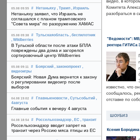
видео, в которо
Комитета Алекс
#
Нетаньяху
, Трамп
, Израиль
05.08 09:55
разобраться в с
Нетаньяху заявил, что Израиль не
соглашался с планом трамповского
"Совета мира" по разоружению ХАМАС
#
Тульскаяобласть
, беспилотник
05.08 09:38
"Ведомости": МВД
, Wildberries
ректора ГИТИСа 
В Тульской области после атаки БПЛА
повреждены два дома и загорелся
сортировочный центр Wildberries
#
Боярский
, законопроект
,
05.08 09:11
видеоигры
Боярский: Новая Дума вернется к закону
о регулировании видеоигр после
выборов
известно, что о
сообщалось, ре
#
Главныеновости
, Сутьсобытий
,
04.08 19:02
отставке по со
4августа
Главные события к вечеру 4 августа
ШОУБИЗ
#
Россельхознадзор
, ЕС
, транзит
04.08 18:54
Россельхознадзор вводит запрет на
Ксения Бородина
транзит через Россию мяса птицы из ЕС