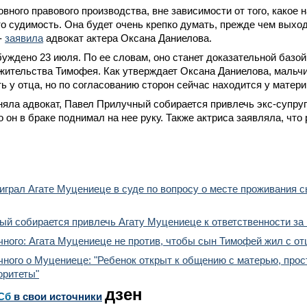
овного правового производства, вне зависимости от того, какое 
о судимость. Она будет очень крепко думать, прежде чем выход
-
заявила
адвокат актера Оксана Даниелова.
уждено 23 июля. По ее словам, оно станет доказательной базой
жительства Тимофея. Как утверждает Оксана Даниелова, мальч
ь у отца, но по согласованию сторон сейчас находится у матери
няла адвокат, Павел Прилучный собирается привлечь экс-супруг
то он в браке поднимал на нее руку. Также актриса заявляла, чт
грал Агате Муцениеце в суде по вопросу о месте проживания с
й собирается привлечь Агату Муцениеце к ответственности за 
ного: Агата Муцениеце не против, чтобы сын Тимофей жил с о
ного о Муцениеце: "Ребенок открыт к общению с матерью, прос
оритеты"
дзен
Сб
в свои источники