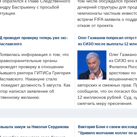
м обратился к главе Следственного
том числе обсуждался проек
андру Бастрыкину с просьбой
дочерней структуры для про
итуации.
чемпионаты частным инвесто
встречи FIFA заявила о под
отказе от проекта.
 проводит проверку теперь уже экс-
Олег Газманов попросил отпуст
Заславского
из СИЗО после выплаты 12 млн
Появилась информация о том, что
Олег Газмано
правоохранительные органы
из СИЗО его 
проводят проверку в отношении
Филиппа Росс
бывшего ректора ГИТИСа Григория
арестован по
Заславского. Накануне стало
мошенничеств
н покидает должность 5 августа. Как
авторских и смежных прав. П
ктор написал заявление об
сообщили, что он погасил бо
бственному желанию.
12 миллионов рублей. Суд, о
смягчить меру пресечения.
 вышла замуж за Николая Сердюкова
Виктория Боня о своем восхожд
"Удивило молчание коллег по ш