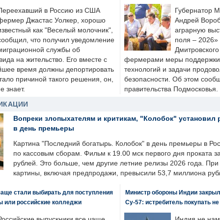
Переехавший в Россию из США
Губернатор М
фермер Джастас Уолкер, хорошо
Андрей Вороб
известный как "Веселый молочник",
аграрную выс
сообщил, что получил уведомление
поля – 2026»
миграционной службы об
Дмитровского 
ида на жительство. Его вместе с
фермерами меры поддержки
йшее время должны депортировать
технологий и задачи продов
стало причиной такого решения, он,
безопасности. Об этом сооб
е знает.
правительства Подмосковья.
ИКАЦИИ
Вопреки злопыхателям и критикам, "Колобок" установил 
в день премьеры
Картина "Последний богатырь. Колобок" в день премьеры в Ро
по кассовым сборам. Фильм к 19.00 мск первого дня проката 
рублей. Это больше, чем другие летние релизы 2026 года. Пр
картины, включая предпродажи, превысили 53,7 миллиона руб
чаще стали выбирать для поступления
Министр обороны Индии закрыл
ы или российские колледжи
Су-57: истребитель покупать н
Российские выпускники все чаще
Индия не нам