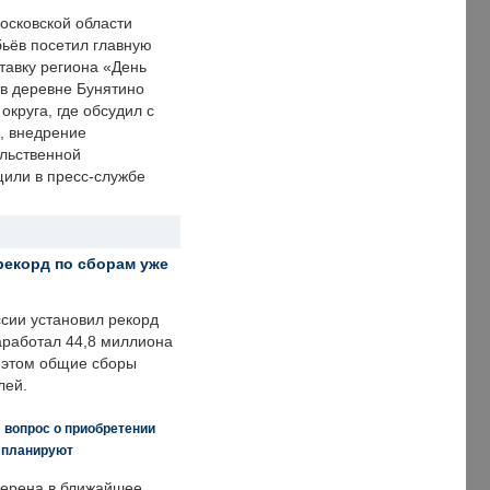
осковской области
ьёв посетил главную
тавку региона «День
 в деревне Бунятино
округа, где обсудил с
, внедрение
ольственной
щили в пресс-службе
рекорд по сборам уже
ссии установил рекорд
заработал 44,8 миллиона
и этом общие сборы
лей.
 вопрос о приобретении
е планируют
ерена в ближайшее