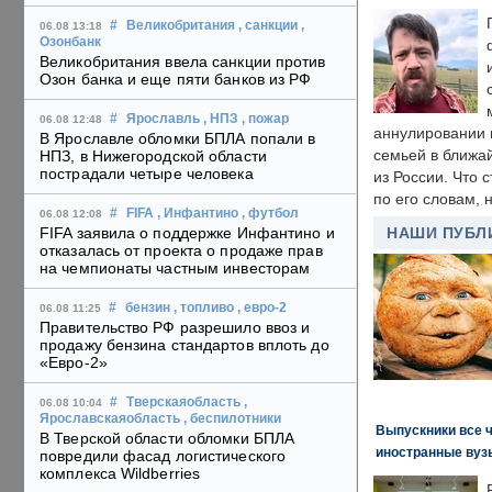
#
Великобритания
, санкции
,
06.08 13:18
Озонбанк
Великобритания ввела санкции против
Озон банка и еще пяти банков из РФ
#
Ярославль
, НПЗ
, пожар
06.08 12:48
аннулировании в
В Ярославле обломки БПЛА попали в
семьей в ближа
НПЗ, в Нижегородской области
пострадали четыре человека
из России. Что 
по его словам, н
#
FIFA
, Инфантино
, футбол
06.08 12:08
FIFA заявила о поддержке Инфантино и
НАШИ ПУБЛ
отказалась от проекта о продаже прав
на чемпионаты частным инвесторам
#
бензин
, топливо
, евро-2
06.08 11:25
Правительство РФ разрешило ввоз и
продажу бензина стандартов вплоть до
«Евро-2»
#
Тверскаяобласть
,
06.08 10:04
Ярославскаяобласть
, беспилотники
Выпускники все 
В Тверской области обломки БПЛА
иностранные вуз
повредили фасад логистического
комплекса Wildberries