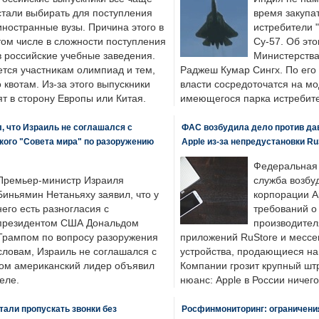
стали выбирать для поступления
время закупа
иностранные вузы. Причина этого в
истребители "
том числе в сложности поступления
Су-57. Об это
в российские учебные заведения.
Министерства
ется участникам олимпиад и тем,
Раджеш Кумар Сингх. По его
о квотам. Из-за этого выпускники
власти сосредоточатся на м
т в сторону Европы или Китая.
имеющегося парка истребит
, что Израиль не соглашался с
ФАС возбудила дело против да
кого "Совета мира" по разоружению
Apple из-за непредустановки Ru
Федеральная
Премьер-министр Израиля
служба возбу
Биньямин Нетаньяху заявил, что у
корпорации A
него есть разногласия с
требований о
президентом США Дональдом
производител
Трампом по вопросу разоружения
приложений RuStore и месс
словам, Израиль не соглашался с
устройства, продающиеся на
ром американский лидер объявил
Компании грозит крупный штр
еле.
нюанс: Apple в России ничего
али пропускать звонки без
Росфинмониторинг: ограничения