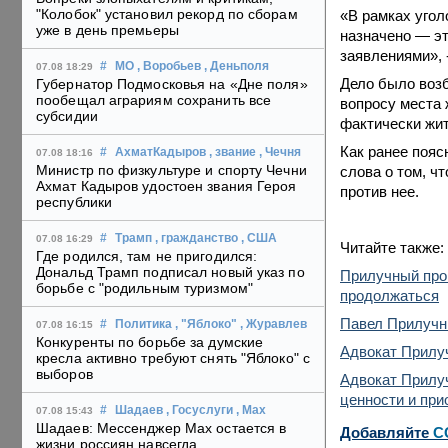
"Колобок" установил рекорд по сборам
«В рамках угол
уже в день премьеры
назначено — эт
заявлениями», 
#
МО
, Воробьев
, Деньполя
07.08 18:29
Дело было возб
Губернатор Подмосковья на «Дне поля»
пообещал аграриям сохранить все
вопросу места 
субсидии
фактически жит
Как ранее пояс
#
АхматКадыров
, звание
, Чечня
07.08 18:16
Министр по физкультуре и спорту Чечни
слова о том, ч
Ахмат Кадыров удостоен звания Героя
против нее.
республики
#
Трамп
, гражданство
, США
07.08 16:29
Читайте также:
Где родился, там не пригодился:
Дональд Трамп подписал новый указ по
Прилучный прои
борьбе с "родильным туризмом"
продолжаться
Павел Прилучны
#
Политика
, "Яблоко"
, Журавлев
07.08 16:15
Конкуренты по борьбе за думские
Адвокат Прилуч
кресла активно требуют снять "Яблоко" с
выборов
Адвокат Прилуч
ценности и при
#
Шадаев
, Госуслуги
, Max
07.08 15:43
Шадаев: Мессенджер Max остается в
Добавляйте
C
жизни россиян навсегда