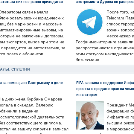
латить за них все равно приходится
экстремиста Дурова не распрос
Операторы связи начали
После того, к
блокировать звонки юридических
Telegram Пав
лиц без маркировки и массовые
список террор
автоматизированные вызовы, на
возник вопрос
которые не заключены договоры.
мессенджер и
ам экспертов, вызов при этом не
Росфинмониторинге заявили, 
 переводится на автоответчик, за
распространяются ограничени
ся плата с абонентов.
этим статусом накладываютс
бизнесмена.
ДАЛЫ, СПЛЕТНИ
я за помощью к Бастрыкину в деле
FIFA заявила о поддержке Инфа
проекта о продаже прав на чем
инвесторам
На днях жена Курбана Омарова
попала в скандал. Валерию
Президент М
обвинили в ведении
федерации фу
косметологической деятельности
Инфантино пр
без соответствующего диплома.
высшим руков
стал на защиту супруги и записал
в марокканско