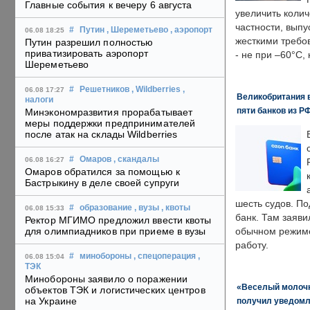
Главные события к вечеру 6 августа
увеличить колич
частности, выпу
#
Путин
, Шереметьево
, аэропорт
06.08 18:25
жесткими требо
Путин разрешил полностью
приватизировать аэропорт
- не при –60°C,
Шереметьево
#
Решетников
, Wildberries
,
06.08 17:27
Великобритания в
налоги
пяти банков из Р
Минэкономразвития прорабатывает
меры поддержки предпринимателей
после атак на склады Wildberries
#
Омаров
, скандалы
06.08 16:27
Омаров обратился за помощью к
Бастрыкину в деле своей супруги
шесть судов. По
#
образование
, вузы
, квоты
06.08 15:33
банк. Там заяви
Ректор МГИМО предложил ввести квоты
для олимпиадников при приеме в вузы
обычном режиме
работу.
#
минобороны
, спецоперация
,
06.08 15:04
ТЭК
Минобороны заявило о поражении
«Веселый молочни
объектов ТЭК и логистических центров
на Украине
получил уведомл