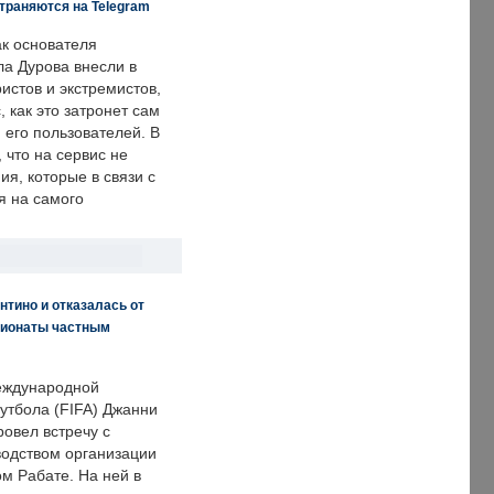
траняются на Telegram
ак основателя
ла Дурова внесли в
истов и экстремистов,
, как это затронет сам
 его пользователей. В
что на сервис не
я, которые в связи с
я на самого
нтино и отказалась от
пионаты частным
еждународной
тбола (FIFA) Джанни
овел встречу с
одством организации
м Рабате. На ней в