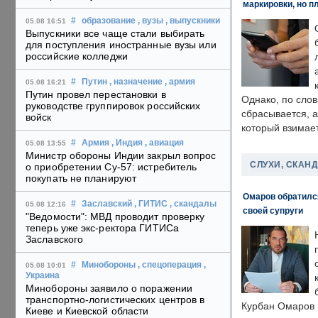
маркировки, но п
#
образование
, вузы
, выпускники
05.08 16:51
Выпускники все чаще стали выбирать
для поступления иностранные вузы или
российские колледжи
#
Путин
, назначение
, армия
05.08 16:21
Путин провел перестановки в
Однако, по слов
руководстве группировок российских
сбрасывается, а
войск
который взимает
#
Армия
, Индия
, авиация
05.08 13:55
Министр обороны Индии закрыл вопрос
СЛУХИ, СКАН
о приобретении Су-57: истребитель
покупать не планируют
Омаров обратилс
#
Заславский
, ГИТИС
, скандалы
05.08 12:16
своей супруги
"Ведомости": МВД проводит проверку
теперь уже экс-ректора ГИТИСа
Заславского
#
Минобороны
, спецоперация
,
05.08 10:01
Украина
Минобороны заявило о поражении
транспортно-логистических центров в
Курбан Омаров в
Киеве и Киевской области