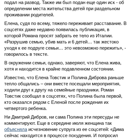
подал на развод. Также им был подан еще один иск - об
определении места жительства детей при раздельном
проживании родителей.
Елена, судя по всему, тяжело переживает расставание. В
соцсетях даже недавно появилась публикация, в
которой Романа просят забрать ее тело из Италии.
«Разрушив семью, убив мать и 6 детей… так жестоко
уходя к ее подруге семьи… это невозможно пережить», -
говорилось в тексте.
В окружении семьи, однако, заверяют, что Елена жива,
хотя и находится в крайне подавленном состоянии.
Известно, что Елена Товстик и Полина Диброва раньше
тепло общались – они вместе посещали мероприятия,
ходили друг к другу на семейные праздники. Роман
Товстик сообщал в соцсетях, что Полина была первой,
кто оказался рядом с Еленой после рождения их
четвертого ребенка.
Ни Дмитрий Дибров, ни сама Полина эти пересуды не
комментируют. Еще в середине июля женщина так
объясняла
исчезновение супруга из ее соцсетей: «Дима
сейчас находится в процессе похудения. И попросил