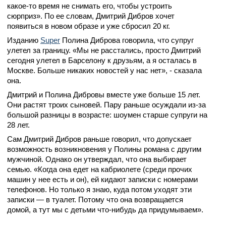
какое-то время не снимать его, чтобы устроить
сюрприз». По ее словам, Дмитрий Дибров хочет
появиться в новом образе и уже сбросил 20 кг.
Изданию
Super
Полина Диброва говорила, что супруг
улетел за границу. «Мы не расстались, просто Дмитрий
сегодня улетел в Барселону к друзьям, а я осталась в
Москве. Больше никаких новостей у нас нет», - сказала
она.
Дмитрий и Полина Дибровы вместе уже больше 15 лет.
Они растят троих сыновей. Пару раньше осуждали из-за
большой разницы в возрасте: шоумен старше супруги на
28 лет.
Сам Дмитрий Дибров раньше говорил, что допускает
возможность возникновения у Полины романа с другим
мужчиной. Однако он утверждал, что она выбирает
семью. «Когда она едет на кабриолете (среди прочих
машин у нее есть и он), ей кидают записки с номерами
телефонов. Но только я знаю, куда потом уходят эти
записки — в туалет. Потому что она возвращается
домой, а тут мы с детьми что-нибудь да придумываем».