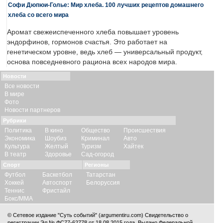
Софи Дюпюи-Голье: Мир хлеба. 100 лучших рецептов домашнего
хлеба со всего мира
Аромат свежеиспеченного хлеба повышает уровень
эндорфинов, гормонов счастья. Это работает на
генетическом уровне, ведь хлеб — универсальный продукт,
основа повседневного рациона всех народов мира.
Новости
Все новости
В мире
Фото
Новости партнеров
Рубрики
Политика
В кино
Общество
Происшествия
Экономика
Шоубиз
Криминал
Авто
Культура
Желтый
Туризм
Хайтек
В театр
Здоровье
Сад-огород
Спорт
Регионы
Футбол
Баскетбол
Татарстан
Хоккей
Автоспорт
Белоруссия
Теннис
Фристайл
Бокс/ММА
© Сетевое издание "Суть событий" (argumentiru.com) Свидетельство о
регистрации Эл № ФС77-62778 от 18.08.2015 года. Выдано Федеральной