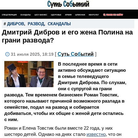
СПЕЦОПЕРАЦИЯ
СКАНДАЛЫ
ШОУ-БИЗНЕС
ЗДОРОВЬЕ
АРМИЯ
ШПИОНАЖ
НЕКРОЛОГ
ПОИСК ПО САЙТУ
#
ДИБРОВ
,
РАЗВОД
,
СКАНДАЛЫ
Дмитрий Дибров и его жена Полина на
грани развода?
[
С
уть
С
о
б
ытий
]
31 июля 2025, 18:19
В последнее время в сети
активно обсуждают ситуацию
в семье телеведущего
Дмитрия Диброва. По слухам,
они с супругой на грани
развода. Тем временем бизнесмен Роман Товстик,
которого называют причиной возможного разлада в
семействе, подал на развод и собирается
добиваться, чтобы их общие с женой дети остались
с ним.
Роман и Елена Товстик были вместе 22 года, у них
шестеро детей. Однако на днях стало
известно
, что он