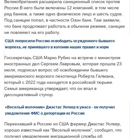
Великобритания расширила санкционный список против
России.В него были включены 12 компаний, в том числе
ряд банков, а также одно физическое лицо и шесть судов.
Под санкции попал, в частности Озон банк. Там заявили,
что банк продолжает работать в обычном режиме, санкции
не повлияют на его работу.
США попросили Россию освободить осужденного бывшего
морпеха, не принявшего в колонии наших правил и норм
Госсекретарь США Марко Рубио на встрече с министром
иностранных дел Сергеем Лавровым, которая прошла 23
июля, подписал вопрос об освобождении бывшего
американского морского пехотинца Роберта Гилмана,
который с 2022 года находится в российской тюрьме.
Семья американца утверждает, что он впал в
диссоциативный ступор.
«Веселый молочник» Джастас Уолкер в ужасе - он получил
уведомление ФМС о депортации из России
Переехавший в Россию из США фермер Джастас Уолкер,
хорошо известный как "Веселый молочник", сообщил, что
получил уведомление миграционной службы об