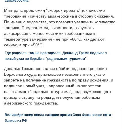
авиакеросина
Минтранс предложил "скорректировать" технические
требования к качеству авиакеросина в сторону снижения.
По мнению ведомства, это позволит увеличить количество
топлива. Предлагается, в частности, выпускать
авиакеросин с менее жесткими требованиями к
температуре замерзания - не при –60°C, как делают
сейчас, а при –50°C.
Где родился, там не пригодился: Дональд Трамп подписал
новый указ по борьбе с "родильным туризмом"
Дональд Трамп попытался обойти недавнее решение
Верховного суда, признавшее незаконным его указ о
запрете на получение гражданства по праву рождения, и
подписал новый указ, направленный на запрет так
называемого "родильного туризма", подразумевающего
приезд в страну на роды для получения ребенком
американского гражданства.
Великобритания ввела санкции против Озон банка и еще пяти
банков из РФ