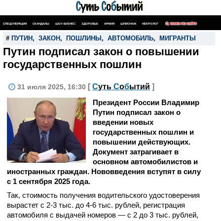
СПЕЦОПЕРАЦИЯ
СКАНДАЛЫ
ШОУ-БИЗНЕС
ЗДОРОВЬЕ
АРМИЯ
ШПИОНАЖ
НЕКРОЛОГ
ПОИСК ПО САЙТУ
#
ПУТИН
,
ЗАКОН
,
ПОШЛИНЫ
,
АВТОМОБИЛЬ
,
МИГРАНТЫ
Путин подписал закон о повышении
государственных пошлин
[
С
уть
С
о
б
ытий
]
31 июля 2025, 16:30
Президент России Владимир
Путин подписал закон о
введении новых
государственных пошлин и
повышении действующих.
Документ затрагивает в
основном автомобилистов и
иностранных граждан. Нововведения вступят в силу
с 1 сентября 2025 года.
Так, стоимость получения водительского удостоверения
вырастет с 2-3 тыс. до 4-6 тыс. рублей, регистрация
автомобиля с выдачей номеров — с 2 до 3 тыс. рублей,