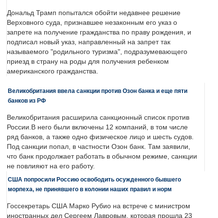
Дональд Трамп попытался обойти недавнее решение
Верховного суда, признавшее незаконным его указ о
запрете на получение гражданства по праву рождения, и
подписал новый указ, направленный на запрет так
называемого "родильного туризма", подразумевающего
приезд в страну на роды для получения ребенком
американского гражданства.
Великобритания ввела санкции против Озон банка и еще пяти
банков из РФ
Великобритания расширила санкционный список против
России.В него были включены 12 компаний, в том числе
ряд банков, а также одно физическое лицо и шесть судов.
Под санкции попал, в частности Озон банк. Там заявили,
что банк продолжает работать в обычном режиме, санкции
не повлияют на его работу.
США попросили Россию освободить осужденного бывшего
морпеха, не принявшего в колонии наших правил и норм
Госсекретарь США Марко Рубио на встрече с министром
иностранных дел Сергеем Лавровым, которая прошла 23