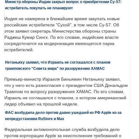
Министр обороны Индии закрыл вопрос о приобретении Су-57:
истребитель покупать не планируют
Индия не намерена в ближайшее время закупать новые
российские истребители "Сухой", в том числе Су-57. Об
этом заявил секретарь Министерства обороны страны
Раджеш Кумар Сингх. По его словам, индийские власти
сосредоточатся на модернизации имеющегося парка
истребителей.
Нетаньяху заявил, что Израиль не соглашался с планом
трамповского "Совета мира" по разоружению ХАМАС
Премьер-министр Израиля Биньямин Нетаньяху заявил,
что у него есть разногласия с президентом США Дональдом
Трампом по вопросу разоружения ХАМАС. По его словам,
Израиль не соглашался с планом, о котором американский
лидер объявил на прошлой неделе.
ФАС возбудила дело против давно ушедшей из РФ Apple из-за
непредустановки RuStore и Max
Федеральная антимонопольная служба возбудила дело
против корпорации Apple за неисполнения требований о