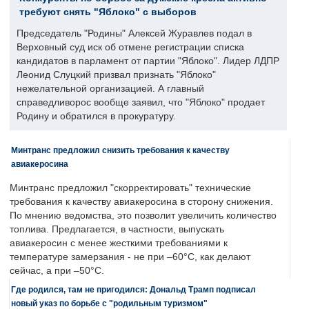
требуют снять "Яблоко" с выборов
Председатель "Родины" Алексей Журавлев подал в
Верховный суд иск об отмене регистрации списка
кандидатов в парламент от партии "Яблоко". Лидер ЛДПР
Леонид Слуцкий призвал признать "Яблоко"
нежелательной организацией. А главный
справедливорос вообще заявил, что "Яблоко" продает
Родину и обратился в прокуратуру.
Минтранс предложил снизить требования к качеству
авиакеросина
Минтранс предложил "скорректировать" технические
требования к качеству авиакеросина в сторону снижения.
По мнению ведомства, это позволит увеличить количество
топлива. Предлагается, в частности, выпускать
авиакеросин с менее жесткими требованиями к
температуре замерзания - не при –60°C, как делают
сейчас, а при –50°C.
Где родился, там не пригодился: Дональд Трамп подписал
новый указ по борьбе с "родильным туризмом"