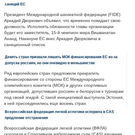
санкций ЕС
Президент Международной шахматной федерации (FIDE)
Аркадий Дворкович объявил, что временно покидает свою
должность. Исполнять обязанности главы организации
будет его заместитель, 15-й чемпион мира Вишванатан
Ананд. Накануне ЕС внес Аркадия Дворковича в
санкционный список.
Девять стран призвали лишить МОК финансирования ЕС из-за
допуска россиян, но они очевидно в меньшинстве
Ряд европейских стран предложили прекратить
финансирование со стороны ЕС Международного
олимпийского комитета (МОК) и других спортивных
организаций, допустивших россиян и белорусов к турнирам
под своей эгидой. С такой инициативой выступила Эстония,
к ней присоединились еще восемь стран.
Всероссийская федерация легкой атлетики оспорила в CAS
продление отстранения
Всероссийская федерация легкой атлетики (ВФЛА)
оспорила в Спортивном арбитражном суде (CAS) решение