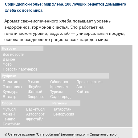
Софи Дюпюи-Голье: Мир хлеба. 100 лучших рецептов домашнего
хлеба со всего мира
Аромат свежеиспеченного хлеба повышает уровень
эндорфинов, гормонов счастья. Это работает на
генетическом уровне, ведь хлеб — универсальный продукт,
основа повседневного рациона всех народов мира.
Новости
Все новости
В мире
Фото
Новости партнеров
Рубрики
Политика
В кино
Общество
Происшествия
Экономика
Шоубиз
Криминал
Авто
Культура
Желтый
Туризм
Хайтек
В театр
Здоровье
Сад-огород
Спорт
Регионы
Футбол
Баскетбол
Татарстан
Хоккей
Автоспорт
Белоруссия
Теннис
Фристайл
Бокс/ММА
© Сетевое издание "Суть событий" (argumentiru.com) Свидетельство о