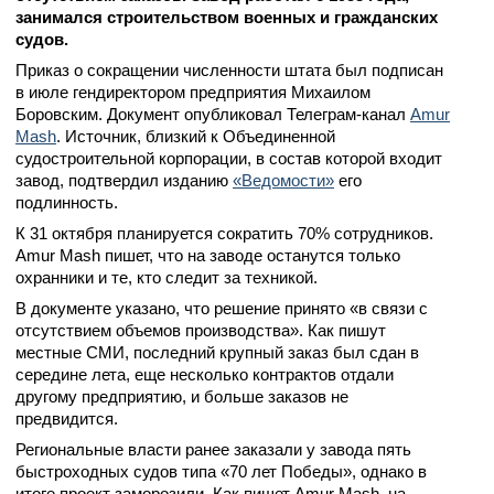
занимался строительством военных и гражданских
судов.
Приказ о сокращении численности штата был подписан
в июле гендиректором предприятия Михаилом
Боровским. Документ опубликовал Телеграм-канал
Amur
Mash
. Источник, близкий к Объединенной
судостроительной корпорации, в состав которой входит
завод, подтвердил изданию
«Ведомости»
его
подлинность.
К 31 октября планируется сократить 70% сотрудников.
Amur Mash пишет, что на заводе останутся только
охранники и те, кто следит за техникой.
В документе указано, что решение принято «в связи с
отсутствием объемов производства». Как пишут
местные СМИ, последний крупный заказ был сдан в
середине лета, еще несколько контрактов отдали
другому предприятию, и больше заказов не
предвидится.
Региональные власти ранее заказали у завода пять
быстроходных судов типа «70 лет Победы», однако в
итоге проект заморозили. Как пишет Amur Mash, на