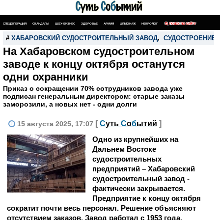
СПЕЦОПЕРАЦИЯ
СКАНДАЛЫ
ШОУ-БИЗНЕС
ЗДОРОВЬЕ
АРМИЯ
ШПИОНАЖ
НЕКРОЛОГ
ПОИСК ПО САЙТУ
#
ХАБАРОВСКИЙ СУДОСТРОИТЕЛЬНЫЙ ЗАВОД
,
СУДОСТРОЕНИЕ
На Хабаровском судостроительном
заводе к концу октября останутся
одни охранники
Приказ о сокращении 70% сотрудников завода уже
подписан генеральным директором: старые заказы
заморозили, а новых нет - одни долги
[
С
уть
С
о
б
ытий
]
15 августа 2025, 17:07
Одно из крупнейших на
Дальнем Востоке
судостроительных
предприятий – Хабаровский
судостроительный завод -
фактически закрывается.
Предприятие к концу октября
сократит почти весь персонал. Решение объясняют
отсутствием заказов. Завод работал с 1953 года,