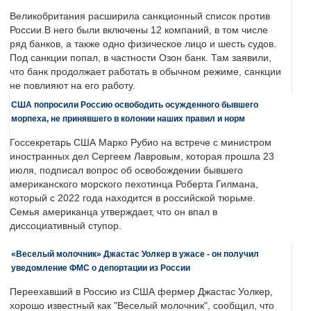
Великобритания расширила санкционный список против
России.В него были включены 12 компаний, в том числе
ряд банков, а также одно физическое лицо и шесть судов.
Под санкции попал, в частности Озон банк. Там заявили,
что банк продолжает работать в обычном режиме, санкции
не повлияют на его работу.
США попросили Россию освободить осужденного бывшего
морпеха, не принявшего в колонии наших правил и норм
Госсекретарь США Марко Рубио на встрече с министром
иностранных дел Сергеем Лавровым, которая прошла 23
июля, подписал вопрос об освобождении бывшего
американского морского пехотинца Роберта Гилмана,
который с 2022 года находится в российской тюрьме.
Семья американца утверждает, что он впал в
диссоциативный ступор.
«Веселый молочник» Джастас Уолкер в ужасе - он получил
уведомление ФМС о депортации из России
Переехавший в Россию из США фермер Джастас Уолкер,
хорошо известный как "Веселый молочник", сообщил, что