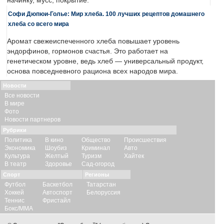
начинку, мусс, покрытие.
Софи Дюпюи-Голье: Мир хлеба. 100 лучших рецептов домашнего
хлеба со всего мира
Аромат свежеиспеченного хлеба повышает уровень
эндорфинов, гормонов счастья. Это работает на
генетическом уровне, ведь хлеб — универсальный продукт,
основа повседневного рациона всех народов мира.
Новости
Все новости
В мире
Фото
Новости партнеров
Рубрики
Политика
В кино
Общество
Происшествия
Экономика
Шоубиз
Криминал
Авто
Культура
Желтый
Туризм
Хайтек
В театр
Здоровье
Сад-огород
Спорт
Регионы
Футбол
Баскетбол
Татарстан
Хоккей
Автоспорт
Белоруссия
Теннис
Фристайл
Бокс/ММА