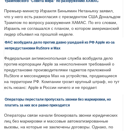
трамповского "Совета мира" по разоружению ХАМАС
Премьер-министр Израиля Биньямин Нетаньяху заявил,
что у него есть разногласия с президентом США Дональдом
Трампом по вопросу разоружения ХАМАС. По его словам,
Израиль не соглашался с планом, о котором американский
лидер объявил на прошлой неделе.
ФАС возбудила дело против давно ушедшей из РФ Apple из-за
непредустановки RuStore и Max
Федеральная антимонопольная служба возбудила дело
против корпорации Apple за неисполнения требований о
предустановке производителями гаджетов приложений
RuStore и мессенджера Max на устройства, продающиеся
на территории РФ. Компании грозит крупный штраф, но тут
есть нюанс: Apple в России ничего и не продает.
Операторы перестали пропускать звонки без маркировки, но
платить за них все равно приходится
Операторы связи начали блокировать звонки юридических
лиц без маркировки и массовые автоматизированные
вызовы, на которые не заключены договоры. Однако, по