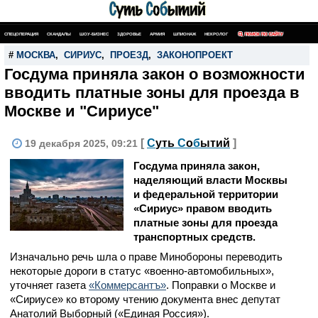
СПЕЦОПЕРАЦИЯ
СКАНДАЛЫ
ШОУ-БИЗНЕС
ЗДОРОВЬЕ
АРМИЯ
ШПИОНАЖ
НЕКРОЛОГ
ПОИСК ПО САЙТУ
#
МОСКВА
,
СИРИУС
,
ПРОЕЗД
,
ЗАКОНОПРОЕКТ
Госдума приняла закон о возможности
вводить платные зоны для проезда в
Москве и "Сириусе"
[
С
уть
С
о
б
ытий
]
19 декабря 2025, 09:21
Госдума приняла закон,
наделяющий власти Москвы
и федеральной территории
«Сириус» правом вводить
платные зоны для проезда
транспортных средств.
Изначально речь шла о праве Минобороны переводить
некоторые дороги в статус «военно-автомобильных»,
уточняет газета
«Коммерсантъ»
. Поправки о Москве и
«Сириусе» ко второму чтению документа внес депутат
Анатолий Выборный («Единая Россия»).