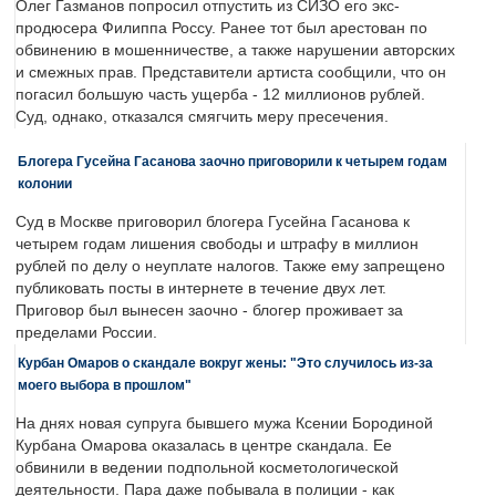
Олег Газманов попросил отпустить из СИЗО его экс-
продюсера Филиппа Россу. Ранее тот был арестован по
обвинению в мошенничестве, а также нарушении авторских
и смежных прав. Представители артиста сообщили, что он
погасил большую часть ущерба - 12 миллионов рублей.
Суд, однако, отказался смягчить меру пресечения.
Блогера Гусейна Гасанова заочно приговорили к четырем годам
колонии
Суд в Москве приговорил блогера Гусейна Гасанова к
четырем годам лишения свободы и штрафу в миллион
рублей по делу о неуплате налогов. Также ему запрещено
публиковать посты в интернете в течение двух лет.
Приговор был вынесен заочно - блогер проживает за
пределами России.
Курбан Омаров о скандале вокруг жены: "Это случилось из-за
моего выбора в прошлом"
На днях новая супруга бывшего мужа Ксении Бородиной
Курбана Омарова оказалась в центре скандала. Ее
обвинили в ведении подпольной косметологической
деятельности. Пара даже побывала в полиции - как