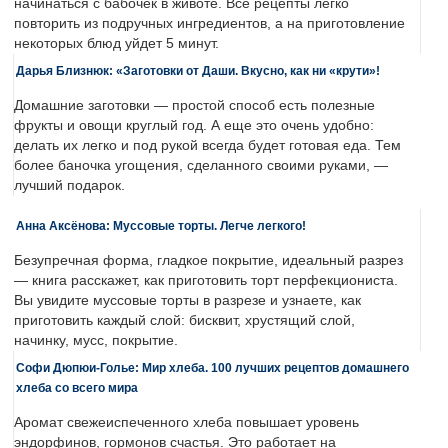
начинаться с бабочек в животе. Все рецепты легко
повторить из подручных ингредиентов, а на приготовление
некоторых блюд уйдет 5 минут.
Дарья Близнюк: «Заготовки от Даши. Вкусно, как ни «крути»!
Домашние заготовки — простой способ есть полезные
фрукты и овощи круглый год. А еще это очень удобно:
делать их легко и под рукой всегда будет готовая еда. Тем
более баночка угощения, сделанного своими руками, —
лучший подарок.
Анна Аксёнова: Муссовые торты. Легче легкого!
Безупречная форма, гладкое покрытие, идеальный разрез
— книга расскажет, как приготовить торт перфекциониста.
Вы увидите муссовые торты в разрезе и узнаете, как
приготовить каждый слой: бисквит, хрустящий слой,
начинку, мусс, покрытие.
Софи Дюпюи-Голье: Мир хлеба. 100 лучших рецептов домашнего
хлеба со всего мира
Аромат свежеиспеченного хлеба повышает уровень
эндорфинов, гормонов счастья. Это работает на