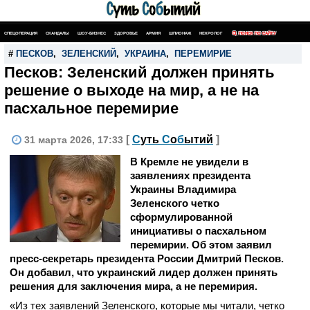
СПЕЦОПЕРАЦИЯ
СКАНДАЛЫ
ШОУ-БИЗНЕС
ЗДОРОВЬЕ
АРМИЯ
ШПИОНАЖ
НЕКРОЛОГ
ПОИСК ПО САЙТУ
#
ПЕСКОВ
,
ЗЕЛЕНСКИЙ
,
УКРАИНА
,
ПЕРЕМИРИЕ
Песков: Зеленский должен принять
решение о выходе на мир, а не на
пасхальное перемирие
[
С
уть
С
о
б
ытий
]
31 марта 2026, 17:33
В Кремле не увидели в
заявлениях президента
Украины Владимира
Зеленского четко
сформулированной
инициативы о пасхальном
перемирии. Об этом заявил
пресс-секретарь президента России Дмитрий Песков.
Он добавил, что украинский лидер должен принять
решения для заключения мира, а не перемирия.
«Из тех заявлений Зеленского, которые мы читали, четко