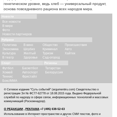
генетическом уровне, ведь хлеб — универсальный продукт,
основа повседневного рациона всех народов мира.
Новости
Все новости
В мире
Фото
Новости партнеров
Рубрики
Политика
В кино
Общество
Происшествия
Экономика
Шоубиз
Криминал
Авто
Культура
Желтый
Туризм
Хайтек
В театр
Здоровье
Сад-огород
Спорт
Регионы
Футбол
Баскетбол
Татарстан
Хоккей
Автоспорт
Белоруссия
Теннис
Фристайл
Бокс/ММА
© Сетевое издание "Суть событий" (argumentiru.com) Свидетельство о
регистрации Эл № ФС77-62778 от 18.08.2015 года. Выдано Федеральной
службой по надзору в сфере связи, информационных технологий и массовых
коммуникаций (Роскомнадзор).
О РЕДАКЦИИ
,
РЕКЛАМА
+7 (495) 638-52-63
Использование в Интернет-пространстве и других СМИ текстов, фото и