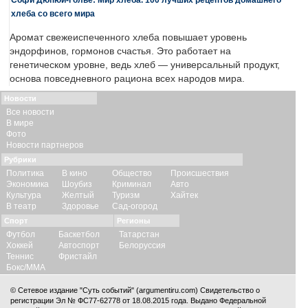
хлеба со всего мира
Аромат свежеиспеченного хлеба повышает уровень
эндорфинов, гормонов счастья. Это работает на
генетическом уровне, ведь хлеб — универсальный продукт,
основа повседневного рациона всех народов мира.
Новости
Все новости
В мире
Фото
Новости партнеров
Рубрики
Политика
В кино
Общество
Происшествия
Экономика
Шоубиз
Криминал
Авто
Культура
Желтый
Туризм
Хайтек
В театр
Здоровье
Сад-огород
Спорт
Регионы
Футбол
Баскетбол
Татарстан
Хоккей
Автоспорт
Белоруссия
Теннис
Фристайл
Бокс/ММА
© Сетевое издание "Суть событий" (argumentiru.com) Свидетельство о
регистрации Эл № ФС77-62778 от 18.08.2015 года. Выдано Федеральной