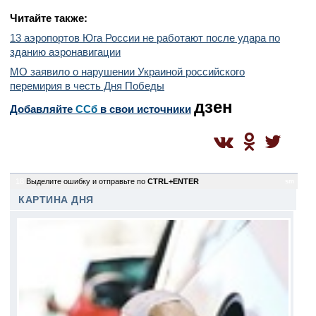
Читайте также:
13 аэропортов Юга России не работают после удара по
зданию аэронавигации
МО заявило о нарушении Украиной российского
перемирия в честь Дня Победы
дзен
Добавляйте
CСб
в свои источники
18
Выделите ошибку и отправьте по
CTRL+ENTER
sm
КАРТИНА ДНЯ