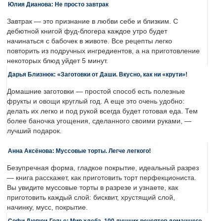
Юлия Дианова: Не просто завтрак
Завтрак — это признание в любви себе и близким. С
дебютной книгой фуд-блогера каждое утро будет
начинаться с бабочек в животе. Все рецепты легко
повторить из подручных ингредиентов, а на приготовление
некоторых блюд уйдет 5 минут.
Дарья Близнюк: «Заготовки от Даши. Вкусно, как ни «крути»!
Домашние заготовки — простой способ есть полезные
фрукты и овощи круглый год. А еще это очень удобно:
делать их легко и под рукой всегда будет готовая еда. Тем
более баночка угощения, сделанного своими руками, —
лучший подарок.
Анна Аксёнова: Муссовые торты. Легче легкого!
Безупречная форма, гладкое покрытие, идеальный разрез
— книга расскажет, как приготовить торт перфекциониста.
Вы увидите муссовые торты в разрезе и узнаете, как
приготовить каждый слой: бисквит, хрустящий слой,
начинку, мусс, покрытие.
Софи Дюпюи-Голье: Мир хлеба. 100 лучших рецептов домашнего