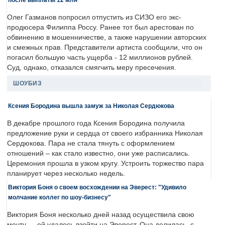
Олег Газманов попросил отпустить из СИЗО его экс-
продюсера Филиппа Россу. Ранее тот был арестован по
обвинению в мошенничестве, а также нарушении авторских
и смежных прав. Представители артиста сообщили, что он
погасил большую часть ущерба - 12 миллионов рублей.
Суд, однако, отказался смягчить меру пресечения.
ШОУБИЗ
Ксения Бородина вышла замуж за Николая Сердюкова
В декабре прошлого года Ксения Бородина получила
предложение руки и сердца от своего избранника Николая
Сердюкова. Пара не стала тянуть с оформлением
отношений – как стало известно, они уже расписались.
Церемония прошла в узком кругу. Устроить торжество пара
планирует через несколько недель.
Виктория Боня о своем восхождении на Эверест: "Удивило
молчание коллег по шоу-бизнесу"
Виктория Боня несколько дней назад осуществила свою
мечту — ей удалось взойти на Эверест. Она делилась, с