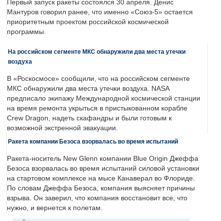
Первый запуск ракеты состоялся 30 апреля. Денис
Мантуров говорил ранее, что именно «Союз-5» остается
приоритетным проектом российской космической
программы.
На российском сегменте МКС обнаружили два места утечки
воздуха
В «Роскосмосе» сообщили, что на российском сегменте
МКС обнаружили два места утечки воздуха. NASA
предписало экипажу Международной космической станции
на время ремонта укрыться в пристыкованном корабле
Crew Dragon, надеть скафандры и были готовым к
возможной экстренной эвакуации.
Ракета компании Безоса взорвалась во время испытаний
Ракета-носитель New Glenn компании Blue Origin Джеффа
Безоса взорвалась во время испытаний силовой установки
на стартовом комплексе на мысе Канаверал во Флориде.
По словам Джеффа Безоса, компания выясняет причины
взрыва. Он заверил, что компания восстановит все, что
нужно, и вернется к полетам.