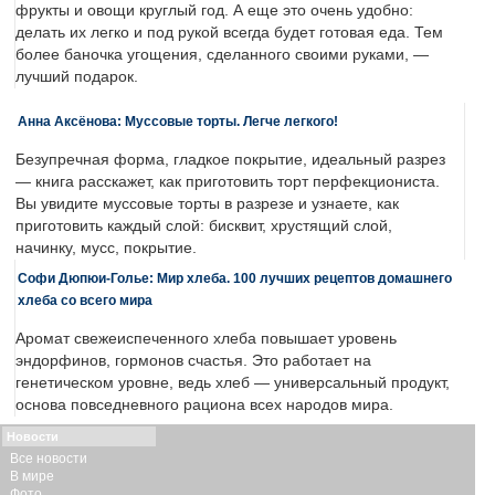
фрукты и овощи круглый год. А еще это очень удобно:
делать их легко и под рукой всегда будет готовая еда. Тем
более баночка угощения, сделанного своими руками, —
лучший подарок.
Анна Аксёнова: Муссовые торты. Легче легкого!
Безупречная форма, гладкое покрытие, идеальный разрез
— книга расскажет, как приготовить торт перфекциониста.
Вы увидите муссовые торты в разрезе и узнаете, как
приготовить каждый слой: бисквит, хрустящий слой,
начинку, мусс, покрытие.
Софи Дюпюи-Голье: Мир хлеба. 100 лучших рецептов домашнего
хлеба со всего мира
Аромат свежеиспеченного хлеба повышает уровень
эндорфинов, гормонов счастья. Это работает на
генетическом уровне, ведь хлеб — универсальный продукт,
основа повседневного рациона всех народов мира.
Новости
Все новости
В мире
Фото