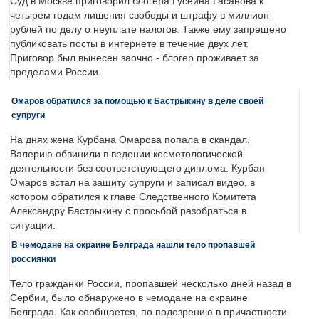
Суд в Москве приговорил блогера Гусейна Гасанова к
четырем годам лишения свободы и штрафу в миллион
рублей по делу о неуплате налогов. Также ему запрещено
публиковать посты в интернете в течение двух лет.
Приговор был вынесен заочно - блогер проживает за
пределами России.
Омаров обратился за помощью к Бастрыкину в деле своей
супруги
На днях жена Курбана Омарова попала в скандал.
Валерию обвинили в ведении косметологической
деятельности без соответствующего диплома. Курбан
Омаров встал на защиту супруги и записал видео, в
котором обратился к главе Следственного Комитета
Александру Бастрыкину с просьбой разобраться в
ситуации.
В чемодане на окраине Белграда нашли тело пропавшей
россиянки
Тело гражданки России, пропавшей несколько дней назад в
Сербии, было обнаружено в чемодане на окраине
Белграда. Как сообщается, по подозрению в причастности