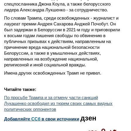
спецпосланника Джона Коула, а также белорусского
лидера Александра Лукшенко - за сотрудничество.
По словам Трампа, среди освобожденных - журналист и
лауреат премии Андрея Сахарова Анджей Почобут. Он
был задержан в Белоруссии в 2021-м году и приговорили
к восьми годам лишения свободы по обвинению в
публичных призывах к действиям, направленным на
причинение вреда национальной безопасности
Белоруссии, а также в умышленных действиях,
направленных на возбуждение национальной,
религиозной и иной социальной вражды.
Имена других освобожденных Трамп не привел.
Читайте также:
По просьбе Трампа и за отмену части санкций
Лукашенко освободил из тюрем своих самых видных
политических оппонентов
дзен
Добавляйте
CСб
в свои источники