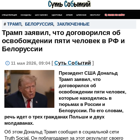
СПЕЦОПЕРАЦИЯ
СКАНДАЛЫ
ШОУ-БИЗНЕС
ЗДОРОВЬЕ
АРМИЯ
ШПИОНАЖ
НЕКРОЛОГ
ПОИСК ПО САЙТУ
#
ТРАМП
,
БЕЛОРУССИЯ
,
ЗАКЛЮЧЕННЫЕ
Трамп заявил, что договорился об
освобождении пяти человек в РФ и
Белоруссии
[
С
уть
С
о
б
ытий
]
11 мая 2026, 09:04
Президент США Дональд
Трамп заявил, что
договорился об
освобождении пяти человек,
которые находились в
тюрьмах в России и
Белоруссии. По его словам,
речь идет о трех гражданах Польши и двух
молдаванах.
Об этом Дональд Трамп сообщил в социальной сети
Truth Social. Он поблагодарил за этот результат своего