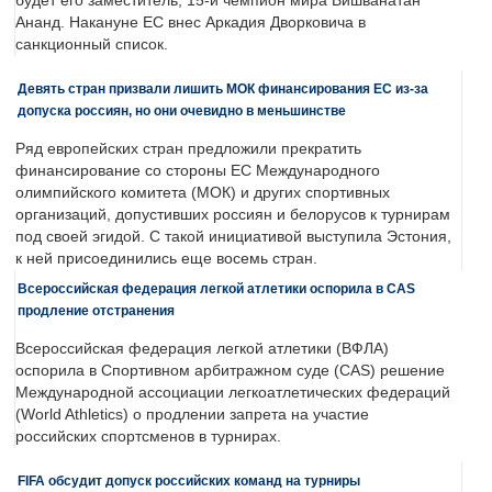
будет его заместитель, 15-й чемпион мира Вишванатан
Ананд. Накануне ЕС внес Аркадия Дворковича в
санкционный список.
Девять стран призвали лишить МОК финансирования ЕС из-за
допуска россиян, но они очевидно в меньшинстве
Ряд европейских стран предложили прекратить
финансирование со стороны ЕС Международного
олимпийского комитета (МОК) и других спортивных
организаций, допустивших россиян и белорусов к турнирам
под своей эгидой. С такой инициативой выступила Эстония,
к ней присоединились еще восемь стран.
Всероссийская федерация легкой атлетики оспорила в CAS
продление отстранения
Всероссийская федерация легкой атлетики (ВФЛА)
оспорила в Спортивном арбитражном суде (CAS) решение
Международной ассоциации легкоатлетических федераций
(World Athletics) о продлении запрета на участие
российских спортсменов в турнирах.
FIFA обсудит допуск российских команд на турниры