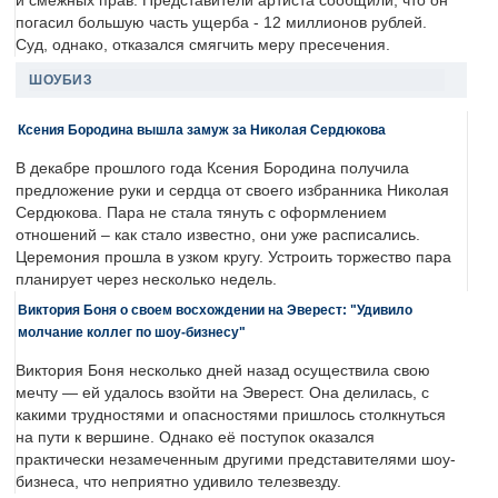
и смежных прав. Представители артиста сообщили, что он
погасил большую часть ущерба - 12 миллионов рублей.
Суд, однако, отказался смягчить меру пресечения.
ШОУБИЗ
Ксения Бородина вышла замуж за Николая Сердюкова
В декабре прошлого года Ксения Бородина получила
предложение руки и сердца от своего избранника Николая
Сердюкова. Пара не стала тянуть с оформлением
отношений – как стало известно, они уже расписались.
Церемония прошла в узком кругу. Устроить торжество пара
планирует через несколько недель.
Виктория Боня о своем восхождении на Эверест: "Удивило
молчание коллег по шоу-бизнесу"
Виктория Боня несколько дней назад осуществила свою
мечту — ей удалось взойти на Эверест. Она делилась, с
какими трудностями и опасностями пришлось столкнуться
на пути к вершине. Однако её поступок оказался
практически незамеченным другими представителями шоу-
бизнеса, что неприятно удивило телезвезду.