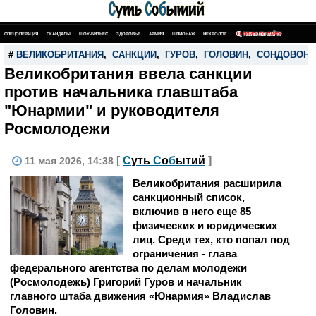
СПЕЦОПЕРАЦИЯ
СКАНДАЛЫ
ШОУ-БИЗНЕС
ЗДОРОВЬЕ
АРМИЯ
ШПИОНАЖ
НЕКРОЛОГ
ПОИСК ПО САЙТУ
#
ВЕЛИКОБРИТАНИЯ
,
САНКЦИИ
,
ГУРОВ
,
ГОЛОВИН
,
СОНДОВОН
Великобритания ввела санкции
против начальника главштаба
"Юнармии" и руководителя
Росмолодежи
[
С
уть
С
о
б
ытий
]
11 мая 2026, 14:38
Великобритания расширила
санкционный список,
включив в него еще 85
физических и юридических
лиц. Среди тех, кто попал под
ограничения - глава
федерального агентства по делам молодежи
(Росмолодежь) Григорий Гуров и начальник
главного штаба движения «Юнармия» Владислав
Головин.