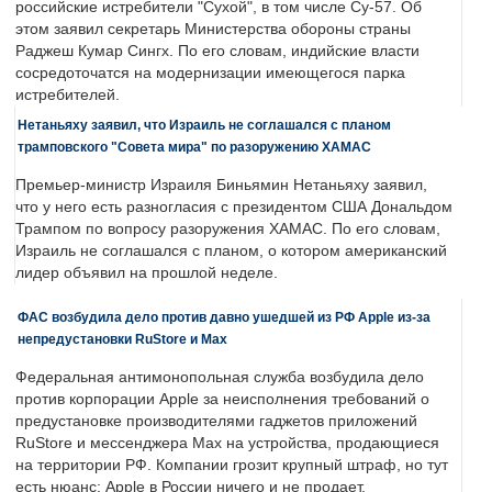
российские истребители "Сухой", в том числе Су-57. Об
этом заявил секретарь Министерства обороны страны
Раджеш Кумар Сингх. По его словам, индийские власти
сосредоточатся на модернизации имеющегося парка
истребителей.
Нетаньяху заявил, что Израиль не соглашался с планом
трамповского "Совета мира" по разоружению ХАМАС
Премьер-министр Израиля Биньямин Нетаньяху заявил,
что у него есть разногласия с президентом США Дональдом
Трампом по вопросу разоружения ХАМАС. По его словам,
Израиль не соглашался с планом, о котором американский
лидер объявил на прошлой неделе.
ФАС возбудила дело против давно ушедшей из РФ Apple из-за
непредустановки RuStore и Max
Федеральная антимонопольная служба возбудила дело
против корпорации Apple за неисполнения требований о
предустановке производителями гаджетов приложений
RuStore и мессенджера Max на устройства, продающиеся
на территории РФ. Компании грозит крупный штраф, но тут
есть нюанс: Apple в России ничего и не продает.