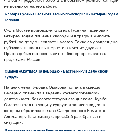
что банк продолжает работать в обычном режиме, санкции
не повлияют на его работу.
Блогера Гусейна Гасанова заочно приговорили к четырем годам
колонии
Суд в Москве приговорил блогера Гусейна Гасанова к
четырем годам лишения свободы и штрафу в миллион
рублей по делу о неуплате налогов. Также ему запрещено
публиковать посты в интернете в течение двух лет.
Приговор был вынесен заочно - блогер проживает за
пределами России.
Омаров обратился за помощью к Бастрыкину в деле своей
супруги
На днях жена Курбана Омарова попала в скандал.
Валерию обвинили в ведении косметологической
деятельности без соответствующего диплома. Курбан
Омаров встал на защиту супруги и записал видео, в
котором обратился к главе Следственного Комитета
Александру Бастрыкину с просьбой разобраться в
ситуации.
В чемодане на окраине Белграда нашли тело пропавшей