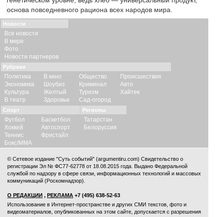
генетическом уровне, ведь хлеб — универсальный продукт,
основа повседневного рациона всех народов мира.
Новости
Все новости
В мире
Фото
Новости партнеров
Рубрики
Политика
В кино
Общество
Происшествия
Экономика
Шоубиз
Криминал
Авто
Культура
Желтый
Туризм
Хайтек
В театр
Здоровье
Сад-огород
Спорт
Регионы
Футбол
Баскетбол
Татарстан
Хоккей
Автоспорт
Белоруссия
Теннис
Фристайл
Бокс/ММА
© Сетевое издание "Суть событий" (argumentiru.com) Свидетельство о
регистрации Эл № ФС77-62778 от 18.08.2015 года. Выдано Федеральной
службой по надзору в сфере связи, информационных технологий и массовых
коммуникаций (Роскомнадзор).
О РЕДАКЦИИ
,
РЕКЛАМА
+7 (495) 638-52-63
Использование в Интернет-пространстве и других СМИ текстов, фото и
видеоматериалов, опубликованных на этом сайте, допускается с
разрешения