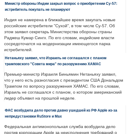
Министр обороны Индии закрыл вопрос о приобретении Су-57:
истребитель покупать не планируют
Индия не намерена в ближайшее время закупать новые
российские истребители "Сухой", в том числе Су-57. Об
этом заявил секретарь Министерства обороны страны
Раджеш Кумар Сингх. По его словам, индийские власти
сосредоточатся на модернизации имеющегося парка
истребителей.
Нетаньяху заявил, что Израиль не соглашался с планом
трамповского "Совета мира" по разоружению ХАМАС
Премьер-министр Израиля Биньямин Нетаньяху заявил,
что у него есть разногласия с президентом США Дональдом
Трампом по вопросу разоружения ХАМАС. По его словам,
Израиль не соглашался с планом, о котором американский
лидер объявил на прошлой неделе.
ФАС возбудила дело против давно ушедшей из РФ Apple из-за
непредустановки RuStore и Max
Федеральная антимонопольная служба возбудила дело
против корпорации Apple за неисполнения требований о