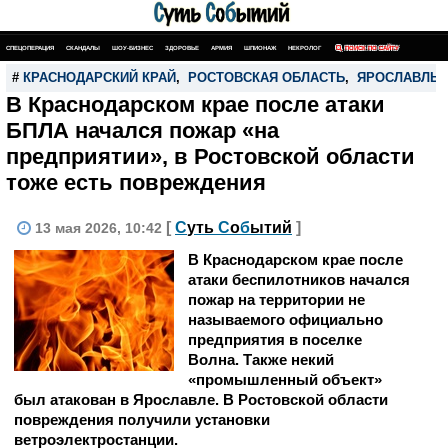
СПЕЦОПЕРАЦИЯ
СКАНДАЛЫ
ШОУ-БИЗНЕС
ЗДОРОВЬЕ
АРМИЯ
ШПИОНАЖ
НЕКРОЛОГ
ПОИСК ПО САЙТУ
#
КРАСНОДАРСКИЙ КРАЙ
,
РОСТОВСКАЯ ОБЛАСТЬ
,
ЯРОСЛАВЛЬ
В Краснодарском крае после атаки
БПЛА начался пожар «на
предприятии», в Ростовской области
тоже есть повреждения
[
С
уть
С
о
б
ытий
]
13 мая 2026, 10:42
В Краснодарском крае после
атаки беспилотников начался
пожар на территории не
называемого официально
предприятия в поселке
Волна. Также некий
«промышленный объект»
был атакован в Ярославле. В Ростовской области
повреждения получили установки
ветроэлектростанции.