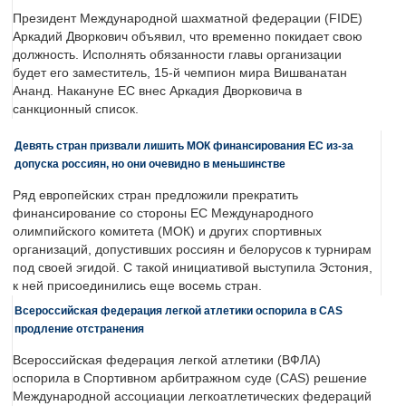
Президент Международной шахматной федерации (FIDE)
Аркадий Дворкович объявил, что временно покидает свою
должность. Исполнять обязанности главы организации
будет его заместитель, 15-й чемпион мира Вишванатан
Ананд. Накануне ЕС внес Аркадия Дворковича в
санкционный список.
Девять стран призвали лишить МОК финансирования ЕС из-за
допуска россиян, но они очевидно в меньшинстве
Ряд европейских стран предложили прекратить
финансирование со стороны ЕС Международного
олимпийского комитета (МОК) и других спортивных
организаций, допустивших россиян и белорусов к турнирам
под своей эгидой. С такой инициативой выступила Эстония,
к ней присоединились еще восемь стран.
Всероссийская федерация легкой атлетики оспорила в CAS
продление отстранения
Всероссийская федерация легкой атлетики (ВФЛА)
оспорила в Спортивном арбитражном суде (CAS) решение
Международной ассоциации легкоатлетических федераций