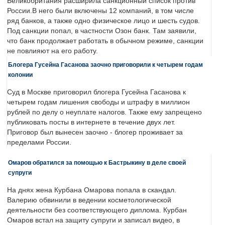
Великобритания расширила санкционный список против
России.В него были включены 12 компаний, в том числе
ряд банков, а также одно физическое лицо и шесть судов.
Под санкции попал, в частности Озон банк. Там заявили,
что банк продолжает работать в обычном режиме, санкции
не повлияют на его работу.
Блогера Гусейна Гасанова заочно приговорили к четырем годам
колонии
Суд в Москве приговорил блогера Гусейна Гасанова к
четырем годам лишения свободы и штрафу в миллион
рублей по делу о неуплате налогов. Также ему запрещено
публиковать посты в интернете в течение двух лет.
Приговор был вынесен заочно - блогер проживает за
пределами России.
Омаров обратился за помощью к Бастрыкину в деле своей
супруги
На днях жена Курбана Омарова попала в скандал.
Валерию обвинили в ведении косметологической
деятельности без соответствующего диплома. Курбан
Омаров встал на защиту супруги и записал видео, в