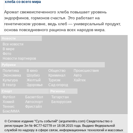
хлеба со всего мира
Аромат свежеиспеченного хлеба повышает уровень
эндорфинов, гормонов счастья. Это работает на
генетическом уровне, ведь хлеб — универсальный продукт,
основа повседневного рациона всех народов мира.
Новости
Все новости
В мире
Фото
Новости партнеров
Рубрики
Политика
В кино
Общество
Происшествия
Экономика
Шоубиз
Криминал
Авто
Культура
Желтый
Туризм
Хайтек
В театр
Здоровье
Сад-огород
Спорт
Регионы
Футбол
Баскетбол
Татарстан
Хоккей
Автоспорт
Белоруссия
Теннис
Фристайл
Бокс/ММА
© Сетевое издание "Суть событий" (argumentiru.com) Свидетельство о
регистрации Эл № ФС77-62778 от 18.08.2015 года. Выдано Федеральной
службой по надзору в сфере связи, информационных технологий и массовых