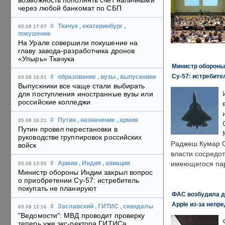
возможность пополнять счет наличными
через любой банкомат по СБП
#
Ткачук
, екатеринбург
,
05.08 17:07
покушение
На Урале совершили покушение на
главу завода-разработчика дронов
«Упырь» Ткачука
Министр обороны
Су-57: истребите
#
образование
, вузы
, выпускники
05.08 16:51
Выпускники все чаще стали выбирать
для поступления иностранные вузы или
российские колледжи
#
Путин
, назначение
, армия
05.08 16:21
Путин провел перестановки в
руководстве группировок российских
Раджеш Кумар С
войск
власти сосредо
имеющегося пар
#
Армия
, Индия
, авиация
05.08 13:55
Министр обороны Индии закрыл вопрос
о приобретении Су-57: истребитель
покупать не планируют
ФАС возбудила д
Apple из-за непр
#
Заславский
, ГИТИС
, скандалы
05.08 12:16
"Ведомости": МВД проводит проверку
теперь уже экс-ректора ГИТИСа