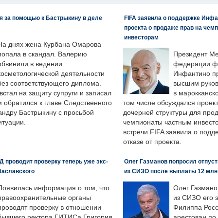
я за помощью к Бастрыкину в деле
FIFA заявила о поддержке Инфа
проекта о продаже прав на чем
инвесторам
На днях жена Курбана Омарова
попала в скандал. Валерию
Президент М
обвинили в ведении
федерации фу
косметологической деятельности
Инфантино пр
без соответствующего диплома.
высшим руков
стал на защиту супруги и записал
в марокканско
м обратился к главе Следственного
том числе обсуждался проек
андру Бастрыкину с просьбой
дочерней структуры для про
итуации.
чемпионаты частным инвесто
встречи FIFA заявила о под
отказе от проекта.
 проводит проверку теперь уже экс-
Олег Газманов попросил отпуст
Заславского
из СИЗО после выплаты 12 млн
Появилась информация о том, что
Олег Газмано
правоохранительные органы
из СИЗО его 
проводят проверку в отношении
Филиппа Росс
бывшего ректора ГИТИСа Григория
арестован по