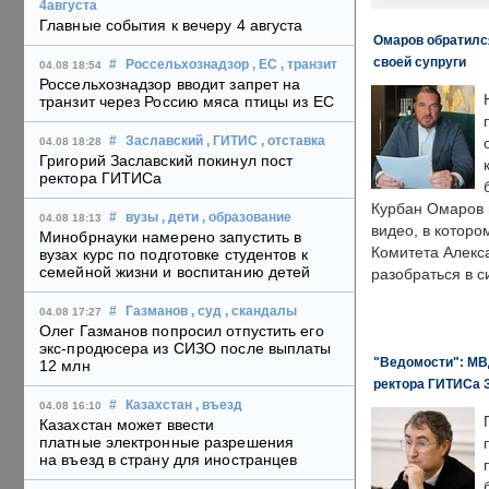
4августа
Главные события к вечеру 4 августа
Омаров обратилс
своей супруги
#
Россельхознадзор
, ЕС
, транзит
04.08 18:54
Россельхознадзор вводит запрет на
транзит через Россию мяса птицы из ЕС
#
Заславский
, ГИТИС
, отставка
04.08 18:28
Григорий Заславский покинул пост
ректора ГИТИСа
Курбан Омаров в
#
вузы
, дети
, образование
04.08 18:13
видео, в которо
Минобрнауки намерено запустить в
Комитета Алекс
вузах курс по подготовке студентов к
семейной жизни и воспитанию детей
разобраться в с
#
Газманов
, суд
, скандалы
04.08 17:27
Олег Газманов попросил отпустить его
экс-продюсера из СИЗО после выплаты
"Ведомости": МВД
12 млн
ректора ГИТИСа 
#
Казахстан
, въезд
04.08 16:10
Казахстан может ввести
платные электронные разрешения
на въезд в страну для иностранцев