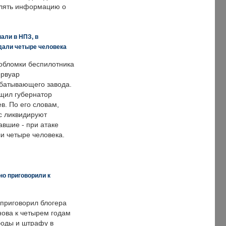
влять информацию о
али в НПЗ, в
дали четыре человека
обломки беспилотника
ервуар
батывающего завода.
щил губернатор
в. По его словам,
с ликвидируют
авшие - при атаке
и четыре человека.
но приговорили к
 приговорил блогера
нова к четырем годам
оды и штрафу в