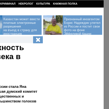
КРИМИНАЛ
НЕКРОЛОГ
КУЛЬТУРА
КНИЖНАЯ ПОЛКА
Казахстан может ввести
Признанный иноагентом
платные электронные
Борис Надеждин улетел
разрешения
из России и постит свои
на въезд в страну для
фото на фоне
иностранцев
Эйфелевой башни
жность
ека в
сии стала Яна
шая думский комитет
щественных и
льшинством голосов