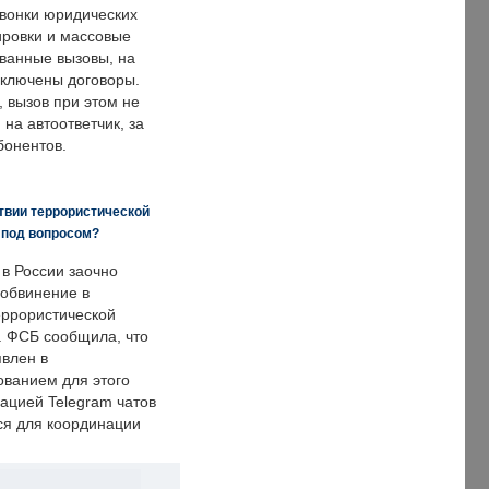
звонки юридических
ировки и массовые
ванные вызовы, на
аключены договоры.
, вызов при этом не
на автоответчик, за
бонентов.
твии террористической
 под вопросом?
 в России заочно
обвинение в
еррористической
. ФСБ сообщила, что
явлен в
ванием для этого
ацией Telegram чатов
ся для координации