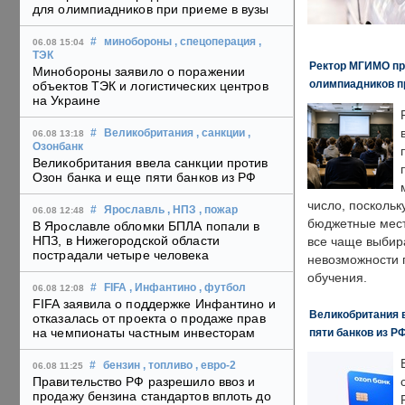
для олимпиадников при приеме в вузы
#
минобороны
, спецоперация
,
06.08 15:04
ТЭК
Ректор МГИМО пр
Минобороны заявило о поражении
олимпиадников п
объектов ТЭК и логистических центров
на Украине
#
Великобритания
, санкции
,
06.08 13:18
Озонбанк
Великобритания ввела санкции против
Озон банка и еще пяти банков из РФ
число, поскольк
#
Ярославль
, НПЗ
, пожар
06.08 12:48
бюджетные мест
В Ярославле обломки БПЛА попали в
НПЗ, в Нижегородской области
все чаще выбир
пострадали четыре человека
невозможности 
обучения.
#
FIFA
, Инфантино
, футбол
06.08 12:08
FIFA заявила о поддержке Инфантино и
Великобритания в
отказалась от проекта о продаже прав
на чемпионаты частным инвесторам
пяти банков из Р
#
бензин
, топливо
, евро-2
06.08 11:25
Правительство РФ разрешило ввоз и
продажу бензина стандартов вплоть до