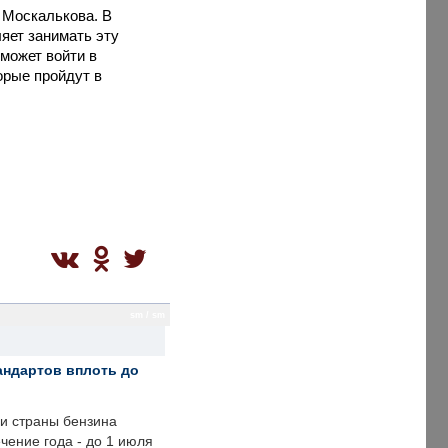
 Москалькова. В
ляет занимать эту
может войти в
орые пройдут в
sm / sm
андартов вплоть до
ии страны бензина
ечение года - до 1 июля