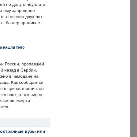
ей по делу о неуплате
же ему запрещено
е в течение двух лет.
 - блогер проживает
а нашли тело
ки России, пропавшей
й назад в Сербии,
ено в чемодане на
рада. Как сообщается,
ю в причастности к ее
человек, в том числе
ельства смерти
ются.
ностранные вузы или