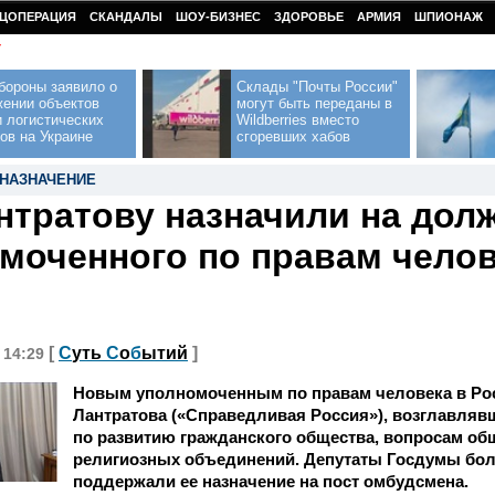
ЦОПЕРАЦИЯ
СКАНДАЛЫ
ШОУ-БИЗНЕС
ЗДОРОВЬЕ
АРМИЯ
ШПИОНАЖ
У
бороны заявило о
Склады "Почты России"
жении объектов
могут быть переданы в
 логистических
Wildberries вместо
ов на Украине
сгоревших хабов
НАЗНАЧЕНИЕ
нтратову назначили на дол
моченного по правам челов
[
С
уть
С
о
б
ытий
]
, 14:29
Новым уполномоченным по правам человека в Рос
Лантратова («Справедливая Россия»), возглавляв
по развитию гражданского общества, вопросам об
религиозных объединений. Депутаты Госдумы бо
поддержали ее назначение на пост омбудсмена.