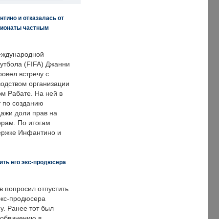
нтино и отказалась от
пионаты частным
еждународной
тбола (FIFA) Джанни
овел встречу с
одством организации
м Рабате. На ней в
т по созданию
дажи доли прав на
рам. По итогам
держке Инфантино и
ить его экс-продюсера
в попросил отпустить
экс-продюсера
у. Ранее тот был
 обвинению в