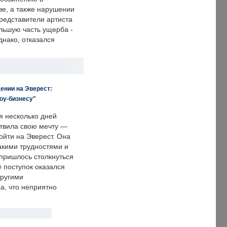
е, а также нарушении
редставители артиста
льшую часть ущерба -
днако, отказался
ении на Эверест:
оу-бизнесу"
я несколько дней
твила свою мечту —
ойти на Эверест. Она
акими трудностями и
пришлось столкнуться
ё поступок оказался
другими
а, что неприятно