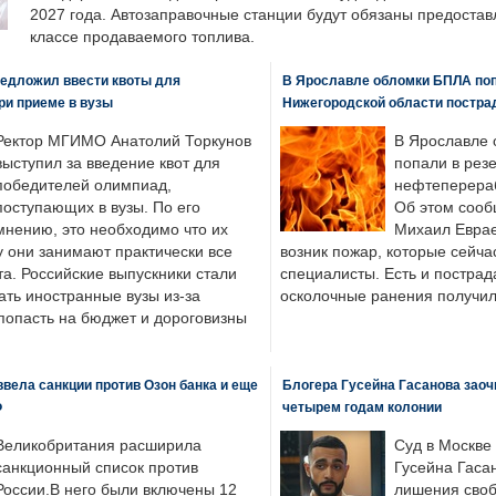
2027 года. Автозаправочные станции будут обязаны предоста
классе продаваемого топлива.
едложил ввести квоты для
В Ярославле обломки БПЛА поп
ри приеме в вузы
Нижегородской области постра
Ректор МГИМО Анатолий Торкунов
В Ярославле 
выступил за введение квот для
попали в рез
победителей олимпиад,
нефтеперера
поступающих в вузы. По его
Об этом сооб
мнению, это необходимо что их
Михаил Еврае
у они занимают практически все
возник пожар, которые сейча
а. Российские выпускники стали
специалисты. Есть и пострад
ать иностранные вузы из-за
осколочные ранения получил
попасть на бюджет и дороговизны
вела санкции против Озон банка и еще
Блогера Гусейна Гасанова заоч
Ф
четырем годам колонии
Великобритания расширила
Суд в Москве
санкционный список против
Гусейна Гаса
России.В него были включены 12
лишения своб