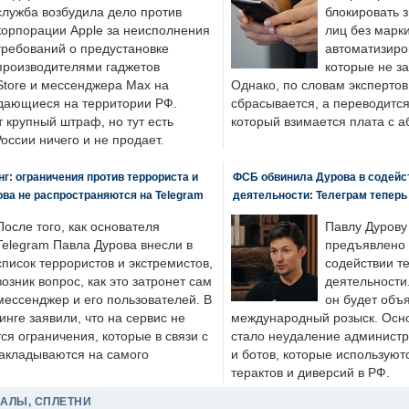
служба возбудила дело против
блокировать 
корпорации Apple за неисполнения
лиц без марк
требований о предустановке
автоматизиро
производителями гаджетов
которые не з
tore и мессенджера Max на
Однако, по словам экспертов
одающиеся на территории РФ.
сбрасывается, а переводится 
 крупный штраф, но тут есть
который взимается плата с а
России ничего и не продает.
: ограничения против террориста и
ФСБ обвинила Дурова в содейс
ва не распространяются на Telegram
деятельности: Телеграм теперь
После того, как основателя
Павлу Дурову
Telegram Павла Дурова внесли в
предъявлено 
список террористов и экстремистов,
содействии т
возник вопрос, как это затронет сам
деятельности
мессенджер и его пользователей. В
он будет объ
нге заявили, что на сервис не
международный розыск. Осно
я ограничения, которые в связи с
стало неудаление администр
накладываются на самого
и ботов, которые используют
терактов и диверсий в РФ.
ДАЛЫ, СПЛЕТНИ