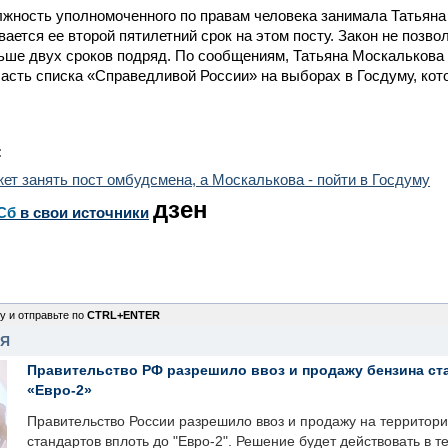
лжность уполномоченного по правам человека занимала Татьяна
вается ее второй пятилетний срок на этом посту. Закон не позво
ше двух сроков подряд. По сообщениям, Татьяна Москалькова 
сть списка «Справедливой России» на выборах в Госдуму, кот
:
ет занять пост омбудсмена, а Москалькова - пойти в Госдуму
дзен
Сб
в свои источники
у и отправьте по
CTRL+ENTER
НЯ
Правительство РФ разрешило ввоз и продажу бензина ст
«Евро-2»
Правительство России разрешило ввоз и продажу на территор
стандартов вплоть до "Евро-2". Решение будет действовать в т