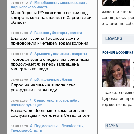
#
Минобороны
, спецоперация
,
04.08 15:12
Харьковскаяобласть
известно, что о
Минобороны РФ заявило о взятии под
контроль села Бакшеевка в Харьковской
сообщалось, ре
области
отставке по со
#
Гасанов
, блогеры
, налоги
04.08 15:03
Блогера Гусейна Гасанова заочно
ШОУБИЗ
приговорили к четырем годам колонии
Ксения Бородина
#
Армения
, политика
, запреты
04.08 13:10
Торговая война с недавним союзником
продолжается: теперь запрещена
минеральная вода
#
цб
, наличные
, банки
04.08 12:00
Спрос на наличные в июле стал
рекордным в этом году
– как стало изв
Церемония прошл
#
Севастополь
, стрельба
,
04.08 11:05
торжество пара 
военнослужащие
Развожаев: Военный открыл огонь по
сослуживцам и жителям в Севастополе
НАУКА
#
Подмосковье
, Ленобласть
,
04.08 10:20
Тверскаяобласть