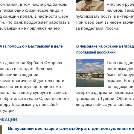
компаний, в том числе ряд банков,
миллион рубл
а также одно физическое лицо и
налогов. Так
д санкции попал, в частности Озон
публиковать посты в интернет
ли, что банк продолжает работать в
Приговор был вынесен заочно
, санкции не повлияют на его
за пределами России.
я за помощью к Бастрыкину в деле
В чемодане на окраине Белград
пропавшей россиянки
На днях жена Курбана Омарова
Тело граждан
попала в скандал. Валерию
несколько дне
обвинили в ведении
было обнаруж
косметологической деятельности
окраине Белг
без соответствующего диплома.
по подозрени
стал на защиту супруги и записал
смерти задержали несколько 
м обратился к главе Следственного
гражданина Турции. Обстоят
андру Бастрыкину с просьбой
девушки сейчас устанавлива
итуации.
ИКАЦИИ
Выпускники все чаще стали выбирать для поступления и