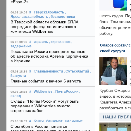
«Евро-2»
#
Тверскаяобласть
,
06.08 10:04
шесть судов. По
Ярославскаяобласть
, беспилотники
банк. Там заяви
В Тверской области обломки БПЛА
повредили фасад логистического
обычном режиме
комплекса Wildberries
работу.
#
израиль
, кирпиченок
,
06.08 09:26
Омаров обратилс
задержание
своей супруги
Посольство России проверяет данные
об аресте историка Артема Кирпиченка
в Израиле
#
Главныеновости
, Сутьсобытий
,
05.08 18:39
5августа
Главные события к вечеру 5 августа
Курбан Омаров в
#
Wildberries
, ПочтаРоссии
,
05.08 18:38
видео, в которо
склад
Склады "Почты России" могут быть
Комитета Алекс
переданы в Wildberries вместо
разобраться в с
сгоревших хабов
НАШИ ПУБЛ
#
банки
, банкомат
, наличные
05.08 18:03
С октября в России появится