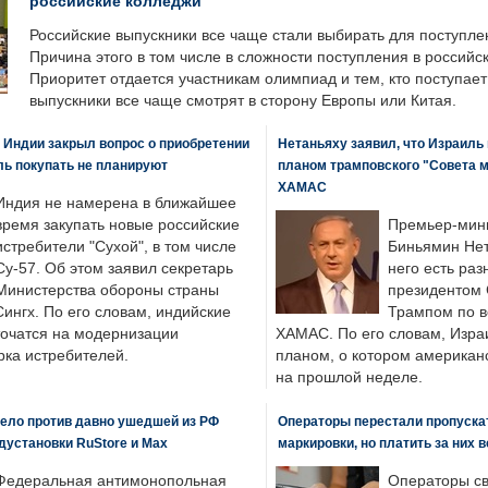
российские колледжи
Российские выпускники все чаще стали выбирать для поступле
Причина этого в том числе в сложности поступления в российс
Приоритет отдается участникам олимпиад и тем, кто поступает 
выпускники все чаще смотрят в сторону Европы или Китая.
 Индии закрыл вопрос о приобретении
Нетаньяху заявил, что Израиль
ль покупать не планируют
планом трамповского "Совета 
ХАМАС
Индия не намерена в ближайшее
время закупать новые российские
Премьер-мин
истребители "Сухой", в том числе
Биньямин Нет
Су-57. Об этом заявил секретарь
него есть раз
Министерства обороны страны
президентом
ингх. По его словам, индийские
Трампом по в
точатся на модернизации
ХАМАС. По его словам, Изра
ка истребителей.
планом, о котором американ
на прошлой неделе.
ело против давно ушедшей из РФ
Операторы перестали пропускат
едустановки RuStore и Max
маркировки, но платить за них 
Федеральная антимонопольная
Операторы св