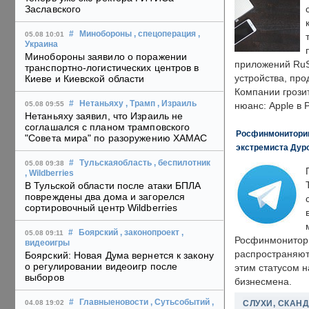
Заславского
#
Минобороны
, спецоперация
,
05.08 10:01
Украина
Минобороны заявило о поражении
приложений RuS
транспортно-логистических центров в
устройства, пр
Киеве и Киевской области
Компании грозит
#
Нетаньяху
, Трамп
, Израиль
05.08 09:55
нюанс: Apple в 
Нетаньяху заявил, что Израиль не
соглашался с планом трамповского
Росфинмониторинг
"Совета мира" по разоружению ХАМАС
экстремиста Дуро
#
Тульскаяобласть
, беспилотник
05.08 09:38
, Wildberries
В Тульской области после атаки БПЛА
повреждены два дома и загорелся
сортировочный центр Wildberries
#
Боярский
, законопроект
,
05.08 09:11
Росфинмонитори
видеоигры
распространяютс
Боярский: Новая Дума вернется к закону
о регулировании видеоигр после
этим статусом 
выборов
бизнесмена.
#
Главныеновости
, Сутьсобытий
,
СЛУХИ, СКАН
04.08 19:02