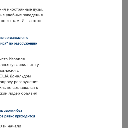
ния иностранные вузы.
кие учебные заведения.
по квотам. Из-за этого
 не соглашался с
мира" по разоружению
истр Израиля
аньяху заявил, что у
ногласия с
 США Дональдом
опросу разоружения
иль не соглашался с
ский лидер объявил
ь звонки без
все равно приходится
язи начали