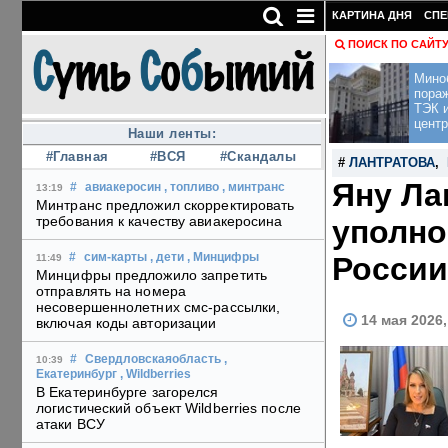
КАРТИНА ДНЯ
СПЕ
ПОИСК ПО САЙТ
Мино
пора
ТЭК и
центр
Наши ленты:
#Главная
#ВСЯ
#Скандалы
#
ЛАНТРАТОВА
,
Яну Ла
#
авиакеросин
, топливо
, минтранс
13:19
Минтранс предложил скорректировать
требования к качеству авиакеросина
уполно
России
#
сим-карты
, дети
, Минцифры
11:49
Минцифры предложило запретить
отправлять на номера
несовершеннолетних смс-рассылки,
14 мая 2026
включая коды авторизации
#
Свердловскаяобласть
,
10:39
Екатеринбург
, Wildberries
В Екатеринбурге загорелся
логистический объект Wildberries после
атаки ВСУ