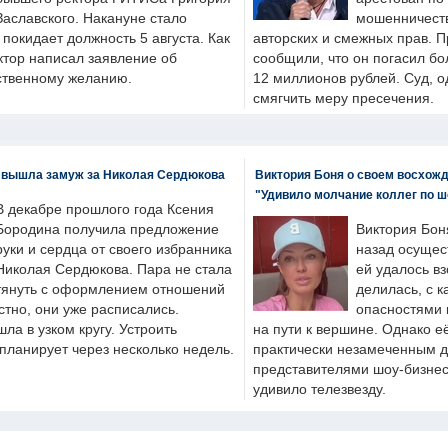
Заславского. Накануне стало
мошенничеств
н покидает должность 5 августа. Как
авторских и смежных прав. П
ктор написал заявление об
сообщили, что он погасил бо
бственному желанию.
12 миллионов рублей. Суд, о
смягчить меру пресечения.
 вышла замуж за Николая Сердюкова
Виктория Боня о своем восхожд
"Удивило молчание коллег по ш
В декабре прошлого года Ксения
Бородина получила предложение
Виктория Бон
руки и сердца от своего избранника
назад осущес
Николая Сердюкова. Пара не стала
ей удалось вз
тянуть с оформлением отношений
делилась, с к
естно, они уже расписались.
опасностями 
а в узком кругу. Устроить
на пути к вершине. Однако е
планирует через несколько недель.
практически незамеченным 
представителями шоу-бизнес
удивило телезвезду.