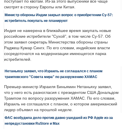
поступает по квотам. Из-за этого выпускники все чаще
смотрят в сторону Европы или Китая.
Министр обороны Индии закрыл вопрос о приобретении Су-57:
истребитель покупать не планируют
Индия не намерена в ближайшее время закупать новые
российские истребители "Сухой", в том числе Су-57. Об
этом заявил секретарь Министерства обороны страны
Раджеш Кумар Сингх. По его словам, индийские власти
сосредоточатся на модернизации имеющегося парка
истребителей.
Нетаньяху заявил, что Израиль не соглашался с планом
трамповского "Совета мира" по разоружению ХАМАС
Премьер-министр Израиля Биньямин Нетаньяху заявил,
что у него есть разногласия с президентом США Дональдом
Трампом по вопросу разоружения ХАМАС. По его словам,
Израиль не соглашался с планом, о котором американский
лидер объявил на прошлой неделе.
ФАС возбудила дело против давно ушедшей из РФ Apple из-за
непредустановки RuStore и Max