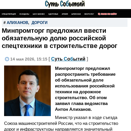
СПЕЦОПЕРАЦИЯ
СКАНДАЛЫ
ШОУ-БИЗНЕС
ЗДОРОВЬЕ
АРМИЯ
ШПИОНАЖ
НЕКРОЛОГ
ПОИСК ПО САЙТУ
#
АЛИХАНОВ
,
ДОРОГИ
Минпромторг предложил ввести
обязательную долю российской
спецтехники в строительстве дорог
[
С
уть
С
о
б
ытий
]
14 мая 2026, 15:15
Минпромторг предложил
распространить требование
об обязательной доле
использования российской
техники на дорожное
строительство. Об этом
заявил глава ведомства
Антон Алиханов.
Министр указал в ходе съезда
Союза машиностроителей России, что на строительство
дорог и инфраструктуры направляется значительный