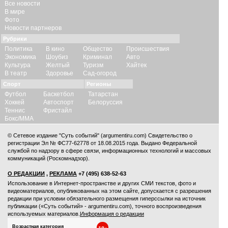
Все новости
В мире
Фото
Новости партнеров
Рубрики
Политика
В кино
Общество
Происшествия
Экономика
Шоубиз
Криминал
Авто
Культура
Желтый
Туризм
Хайтек
В театр
Здоровье
Сад-огород
Спорт
Регионы
Футбол
Баскетбол
Татарстан
Хоккей
Автоспорт
Белоруссия
Теннис
Фристайл
Бокс/ММА
© Сетевое издание "Суть событий" (argumentiru.com) Свидетельство о
регистрации Эл № ФС77-62778 от 18.08.2015 года. Выдано Федеральной
службой по надзору в сфере связи, информационных технологий и массовых
коммуникаций (Роскомнадзор).
О РЕДАКЦИИ
,
РЕКЛАМА
+7 (495) 638-52-63
Использование в Интернет-пространстве и других СМИ текстов, фото и
видеоматериалов, опубликованных на этом сайте, допускается с
разрешения
редакции
при условии обязательного размещения гиперссылки на источник
публикации («Суть событий» - argumentiru.com), точного воспроизведения
используемых материалов.
Информация о редакции
Возрастная категория