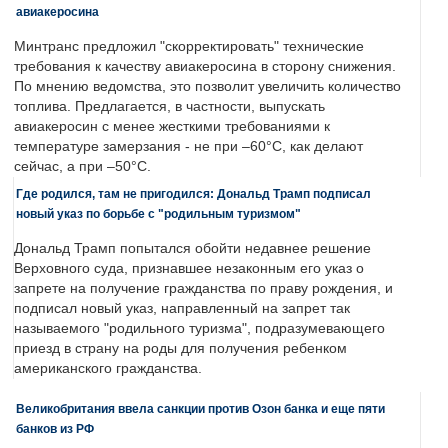
авиакеросина
Минтранс предложил "скорректировать" технические
требования к качеству авиакеросина в сторону снижения.
По мнению ведомства, это позволит увеличить количество
топлива. Предлагается, в частности, выпускать
авиакеросин с менее жесткими требованиями к
температуре замерзания - не при –60°C, как делают
сейчас, а при –50°C.
Где родился, там не пригодился: Дональд Трамп подписал
новый указ по борьбе с "родильным туризмом"
Дональд Трамп попытался обойти недавнее решение
Верховного суда, признавшее незаконным его указ о
запрете на получение гражданства по праву рождения, и
подписал новый указ, направленный на запрет так
называемого "родильного туризма", подразумевающего
приезд в страну на роды для получения ребенком
американского гражданства.
Великобритания ввела санкции против Озон банка и еще пяти
банков из РФ