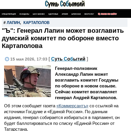
СПЕЦОПЕРАЦИЯ
СКАНДАЛЫ
ШОУ-БИЗНЕС
ЗДОРОВЬЕ
АРМИЯ
ШПИОНАЖ
НЕКРОЛОГ
ПОИСК ПО САЙТУ
#
ЛАПИН
,
КАРТАПОЛОВ
"Ъ": Генерал Лапин может возглавить
думский комитет по обороне вместо
Картаполова
[
С
уть
С
о
б
ытий
]
15 мая 2026, 17:03
Генерал-полковник
Александр Лапин может
возглавить комитет Госдумы
по обороне в новом созыве.
Сейчас комитет возглавляет
генерал Андрей Картаполов.
Об этом сообщает газета
«Коммерсантъ»
со ссылкой на
источники Госдуме и «Единой России». По данным
издания, генерал собирается избираться в парламент, он
будет баллотироваться по списку «Единой России» от
Татарстана.