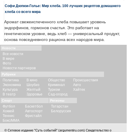
Софи Дюпюи-Голье: Мир хлеба. 100 лучших рецептов домашнего
хлеба со всего мира
Аромат свежеиспеченного хлеба повышает уровень
эндорфинов, гормонов счастья. Это работает на
генетическом уровне, ведь хлеб — универсальный продукт,
основа повседневного рациона всех народов мира.
Новости
Все новости
В мире
Фото
Новости партнеров
Рубрики
Политика
В кино
Общество
Происшествия
Экономика
Шоубиз
Криминал
Авто
Культура
Желтый
Туризм
Хайтек
В театр
Здоровье
Сад-огород
Спорт
Регионы
Футбол
Баскетбол
Татарстан
Хоккей
Автоспорт
Белоруссия
Теннис
Фристайл
Бокс/ММА
© Сетевое издание "Суть событий" (argumentiru.com) Свидетельство о