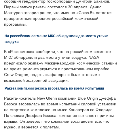
сообщил гендиректор госкорпорации Дмитрий Баканов.
Первый запуск ракеты состоялся 30 апреля. Денис
Мантуров говорил ранее, что именно «Союз-5» остается
приоритетным проектом российской космической
программы.
На российском сегменте МКС обнаружили два места утечки
воздуха
В «Роскосмосе» сообщили, что на российском сегменте
МКС обнаружили два места утечки воздуха. NASA
предписало экипажу Международной космической станции
на время ремонта укрыться в пристыкованном корабле
Crew Dragon, надеть скафандры и были готовым к
возможной экстренной эвакуации.
Ракета компании Безоса взорвалась во время испытаний
Ракета-носитель New Glenn компании Blue Origin Джеффа
Безоса взорвалась во время испытаний силовой установки
на стартовом комплексе на мысе Канаверал во Флориде.
По словам Джеффа Безоса, компания выясняет причины
взрыва. Он заверил, что компания восстановит все, что
нужно, и вернется к полетам.