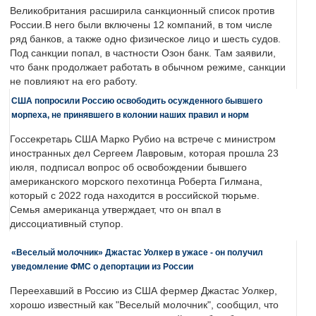
Великобритания расширила санкционный список против
России.В него были включены 12 компаний, в том числе
ряд банков, а также одно физическое лицо и шесть судов.
Под санкции попал, в частности Озон банк. Там заявили,
что банк продолжает работать в обычном режиме, санкции
не повлияют на его работу.
США попросили Россию освободить осужденного бывшего
морпеха, не принявшего в колонии наших правил и норм
Госсекретарь США Марко Рубио на встрече с министром
иностранных дел Сергеем Лавровым, которая прошла 23
июля, подписал вопрос об освобождении бывшего
американского морского пехотинца Роберта Гилмана,
который с 2022 года находится в российской тюрьме.
Семья американца утверждает, что он впал в
диссоциативный ступор.
«Веселый молочник» Джастас Уолкер в ужасе - он получил
уведомление ФМС о депортации из России
Переехавший в Россию из США фермер Джастас Уолкер,
хорошо известный как "Веселый молочник", сообщил, что