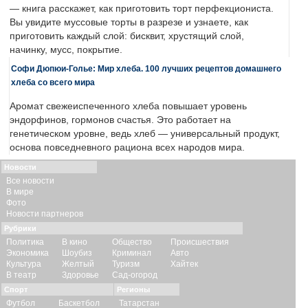
— книга расскажет, как приготовить торт перфекциониста.
Вы увидите муссовые торты в разрезе и узнаете, как
приготовить каждый слой: бисквит, хрустящий слой,
начинку, мусс, покрытие.
Софи Дюпюи-Голье: Мир хлеба. 100 лучших рецептов домашнего
хлеба со всего мира
Аромат свежеиспеченного хлеба повышает уровень
эндорфинов, гормонов счастья. Это работает на
генетическом уровне, ведь хлеб — универсальный продукт,
основа повседневного рациона всех народов мира.
Новости
Все новости
В мире
Фото
Новости партнеров
Рубрики
Политика
В кино
Общество
Происшествия
Экономика
Шоубиз
Криминал
Авто
Культура
Желтый
Туризм
Хайтек
В театр
Здоровье
Сад-огород
Спорт
Регионы
Футбол
Баскетбол
Татарстан