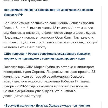
американского гражданства.
Великобритания ввела санкции против Озон банка и еще пяти
банков из РФ
Великобритания расширила санкционный список против
России.В него были включены 12 компаний, в том числе
ряд банков, а также одно физическое лицо и шесть судов.
Под санкции попал, в частности Озон банк. Там заявили,
что банк продолжает работать в обычном режиме, санкции
не повлияют на его работу.
США попросили Россию освободить осужденного бывшего
морпеха, не принявшего в колонии наших правил и норм
Госсекретарь США Марко Рубио на встрече с министром
иностранных дел Сергеем Лавровым, которая прошла 23
июля, подписал вопрос об освобождении бывшего
американского морского пехотинца Роберта Гилмана,
который с 2022 года находится в российской тюрьме.
Семья американца утверждает, что он впал в
диссоциативный ступор.
«Веселый молочник» Джастас Уолкер в ужасе - он получил