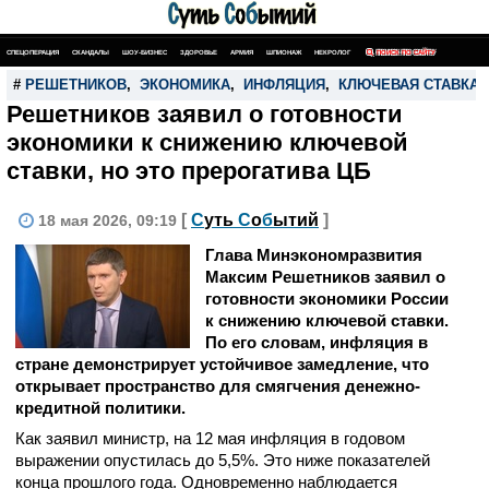
СПЕЦОПЕРАЦИЯ
СКАНДАЛЫ
ШОУ-БИЗНЕС
ЗДОРОВЬЕ
АРМИЯ
ШПИОНАЖ
НЕКРОЛОГ
ПОИСК ПО САЙТУ
#
РЕШЕТНИКОВ
,
ЭКОНОМИКА
,
ИНФЛЯЦИЯ
,
КЛЮЧЕВАЯ СТАВКА
Решетников заявил о готовности
экономики к снижению ключевой
ставки, но это прерогатива ЦБ
[
С
уть
С
о
б
ытий
]
18 мая 2026, 09:19
Глава Минэкономразвития
Максим Решетников заявил о
готовности экономики России
к снижению ключевой ставки.
По его словам, инфляция в
стране демонстрирует устойчивое замедление, что
открывает пространство для смягчения денежно-
кредитной политики.
Как заявил министр, на 12 мая инфляция в годовом
выражении опустилась до 5,5%. Это ниже показателей
конца прошлого года. Одновременно наблюдается