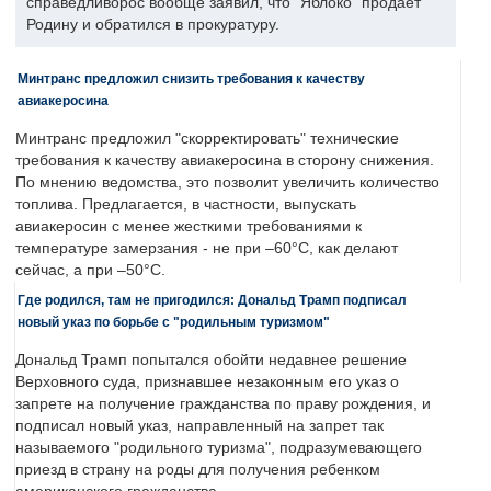
справедливорос вообще заявил, что "Яблоко" продает
Родину и обратился в прокуратуру.
Минтранс предложил снизить требования к качеству
авиакеросина
Минтранс предложил "скорректировать" технические
требования к качеству авиакеросина в сторону снижения.
По мнению ведомства, это позволит увеличить количество
топлива. Предлагается, в частности, выпускать
авиакеросин с менее жесткими требованиями к
температуре замерзания - не при –60°C, как делают
сейчас, а при –50°C.
Где родился, там не пригодился: Дональд Трамп подписал
новый указ по борьбе с "родильным туризмом"
Дональд Трамп попытался обойти недавнее решение
Верховного суда, признавшее незаконным его указ о
запрете на получение гражданства по праву рождения, и
подписал новый указ, направленный на запрет так
называемого "родильного туризма", подразумевающего
приезд в страну на роды для получения ребенком