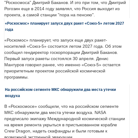
"Роскосмоса" Дмитрий Баканов. И это при том, что Дмитрий
Рогозин еще в 2014 году заявлял, что Россия выходит из
проекта, а самой станции "пора на пенсию".
«Роскосмос» планирует запуск двух ракет «Союз-5» летом 2027
года
«Роскомос» планирует, что запуск еще двух ракет-
носителей «Союз-5» состоится летом 2027 года. Об этом
сообщил гендиректор госкорпорации Дмитрий Баканов.
Первый запуск ракеты состоялся 30 апреля. Денис
Мантуров говорил ранее, что именно «Союз-5» остается
приоритетным проектом российской космической
программы.
На российском сегменте МКС обнаружили два места утечки
воздуха
В «Роскосмосе» сообщили, что на российском сегменте
МКС обнаружили два места утечки воздуха. NASA
предписало экипажу Международной космической станции
на время ремонта укрыться в пристыкованном корабле
Crew Dragon, надеть скафандры и были готовым к
возможной экстренной эвакуации.