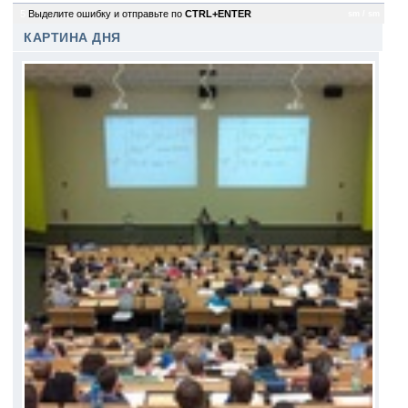
5
Выделите ошибку и отправьте по
CTRL+ENTER
sm / sm
КАРТИНА ДНЯ