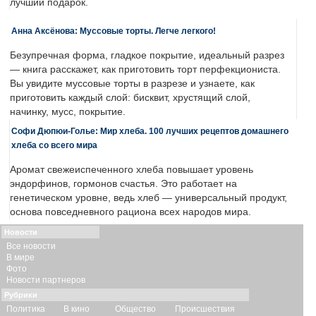
лучший подарок.
Анна Аксёнова: Муссовые торты. Легче легкого!
Безупречная форма, гладкое покрытие, идеальный разрез
— книга расскажет, как приготовить торт перфекциониста.
Вы увидите муссовые торты в разрезе и узнаете, как
приготовить каждый слой: бисквит, хрустящий слой,
начинку, мусс, покрытие.
Софи Дюпюи-Голье: Мир хлеба. 100 лучших рецептов домашнего
хлеба со всего мира
Аромат свежеиспеченного хлеба повышает уровень
эндорфинов, гормонов счастья. Это работает на
генетическом уровне, ведь хлеб — универсальный продукт,
основа повседневного рациона всех народов мира.
Новости
Все новости
В мире
Фото
Новости партнеров
Рубрики
Политика
В кино
Общество
Происшествия