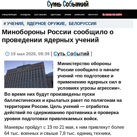
СПЕЦОПЕРАЦИЯ
СКАНДАЛЫ
ШОУ-БИЗНЕС
ЗДОРОВЬЕ
АРМИЯ
ШПИОНАЖ
НЕКРОЛОГ
ПОИСК ПО САЙТУ
#
УЧЕНИЯ
,
ЯДЕРНОЕ ОРУЖИЕ
,
БЕЛОРУССИЯ
Минобороны России сообщило о
проведении ядерных учений
[
С
уть
С
о
б
ытий
]
19 мая 2026, 09:39
Министерство обороны
России сообщило о начале
учений «по подготовке и
применению ядерных сил в
условиях угрозы агрессии».
Во время них будут произведены пуски
баллистических и крылатых ракет по полигонам на
территории России. Цель учений — отработка
действий по сдерживанию противника и проверка
уровня подготовки привлекаемых войск.
Маневры пройдут с 19 по 21 мая, к ним привлекут более
64 тыс. военных и свыше 7,8 тыс. единиц техники,