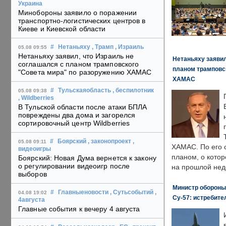
Украина
Минобороны заявило о поражении
транспортно-логистических центров в
Киеве и Киевской области
#
Нетаньяху
, Трамп
, Израиль
05.08 09:55
Нетаньяху заявил, что Израиль не
Нетаньяху заявил
соглашался с планом трамповского
планом трамповс
"Совета мира" по разоружению ХАМАС
ХАМАС
#
Тульскаяобласть
, беспилотник
05.08 09:38
, Wildberries
В Тульской области после атаки БПЛА
повреждены два дома и загорелся
сортировочный центр Wildberries
#
Боярский
, законопроект
,
05.08 09:11
ХАМАС. По его 
видеоигры
планом, о кото
Боярский: Новая Дума вернется к закону
о регулировании видеоигр после
на прошлой нед
выборов
Министр обороны
#
Главныеновости
, Сутьсобытий
,
04.08 19:02
Су-57: истребите
4августа
Главные события к вечеру 4 августа