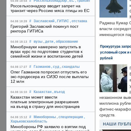
#
Россельхознадзор
, ЕС
, транзит
04.08 18:54
Россельхознадзор вводит запрет на
транзит через Россию мяса птицы из ЕС
#
Заславский
, ГИТИС
, отставка
04.08 18:28
Раджеш Кумар С
Григорий Заславский покинул пост
власти сосредо
ректора ГИТИСа
имеющегося пар
#
вузы
, дети
, образование
04.08 18:13
Прокуртура запр
Минобрнауки намерено запустить в
вузах курс по подготовке студентов к
условный срок и 
семейной жизни и воспитанию детей
рублей
#
Газманов
, суд
, скандалы
04.08 17:27
Олег Газманов попросил отпустить его
экс-продюсера из СИЗО после выплаты
12 млн
#
Казахстан
, въезд
04.08 16:10
Казахстан может ввести
незаконном выв
платные электронные разрешения
миллиона рубле
на въезд в страну для иностранцев
фитнес-марафон
средств.
#
Минобороны
, спецоперация
,
04.08 15:12
Харьковскаяобласть
НАШИ ПУБЛ
Минобороны РФ заявило о взятии под