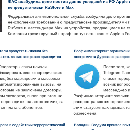
ФАС возбудила дело против давно ушедшей из РФ Apple 
непредустановки RuStore и Max
Федеральная антимонопольная служба возбудила дело против 
неисполнения требований о предустановке производителями 
RuStore и мессенджера Max на устройства, продающиеся на т
Компании грозит крупный штраф, но тут есть нюанс: Apple в Ро
али пропускать звонки без
Росфинмониторинг: ограничения
латить за них все равно приходится
экстремиста Дурова не распрос
Операторы связи начали
После того, к
блокировать звонки юридических
Telegram Пав
лиц без маркировки и массовые
список террор
автоматизированные вызовы, на
возник вопрос
которые не заключены договоры.
мессенджер и
ам экспертов, вызов при этом не
Росфинмониторинге заявили, 
 переводится на автоответчик, за
распространяются ограничени
ся плата с абонентов.
этим статусом накладываютс
бизнесмена.
рова в содействии террористической
Володин: Госдума приняла почти