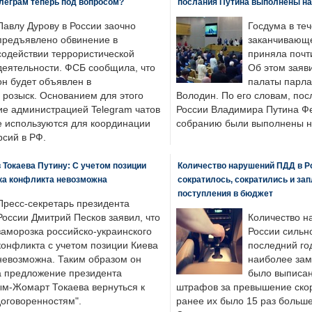
леграм теперь под вопросом?
послания Путина выполнены н
Павлу Дурову в России заочно
Госдума в теч
предъявлено обвинение в
заканчивающе
содействии террористической
приняла почти
деятельности. ФСБ сообщила, что
Об этом заяв
он будет объявлен в
палаты парла
розыск. Основанием для этого
Володин. По его словам, пос
ие администрацией Telegram чатов
России Владимира Путина Ф
е используются для координации
собранию были выполнены н
рсий в РФ.
 Токаева Путину: С учетом позиции
Количество нарушений ПДД в Р
ка конфликта невозможна
сократилось, сократились и за
поступления в бюджет
Пресс-секретарь президента
России Дмитрий Песков заявил, что
Количество н
заморозка российско-украинского
России сильн
конфликта с учетом позиции Киева
последний год
невозможна. Таким образом он
наиболее зам
а предложение президента
было выписан
ым-Жомарт Токаева вернуться к
штрафов за превышение скоро
договоренностям".
ранее их было 15 раз больше