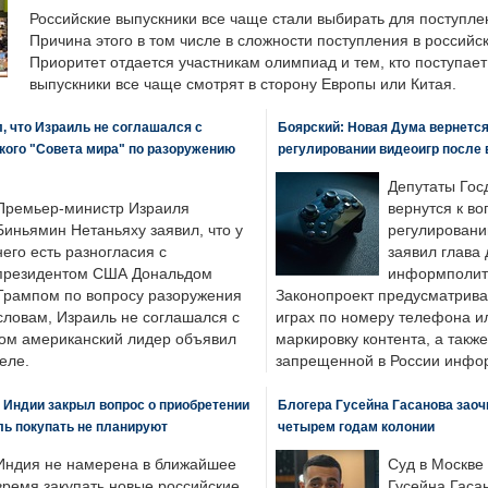
Российские выпускники все чаще стали выбирать для поступле
Причина этого в том числе в сложности поступления в российс
Приоритет отдается участникам олимпиад и тем, кто поступает 
выпускники все чаще смотрят в сторону Европы или Китая.
, что Израиль не соглашался с
Боярский: Новая Дума вернется 
кого "Совета мира" по разоружению
регулировании видеоигр после
Депутаты Гос
Премьер-министр Израиля
вернутся к во
Биньямин Нетаньяху заявил, что у
регулировани
него есть разногласия с
заявил глава 
президентом США Дональдом
информполити
Трампом по вопросу разоружения
Законопроект предусматрива
словам, Израиль не соглашался с
играх по номеру телефона ил
ром американский лидер объявил
маркировку контента, а также
еле.
запрещенной в России инфо
 Индии закрыл вопрос о приобретении
Блогера Гусейна Гасанова заоч
ль покупать не планируют
четырем годам колонии
Индия не намерена в ближайшее
Суд в Москве
время закупать новые российские
Гусейна Гаса