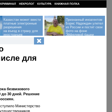
КРИМИНАЛ
НЕКРОЛОГ
КУЛЬТУРА
КНИЖНАЯ ПОЛКА
Казахстан может ввести
Признанный иноагентом
платные электронные
Борис Надеждин улетел
разрешения
из России и постит свои
на въезд в страну для
фото на фоне
иностранцев
Эйфелевой башни
о
числе для
ока безвизового
0 до 30 дней. Решение
россиян.
ыступило Министерство
путешественников