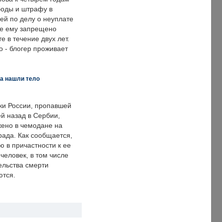
оды и штрафу в
ей по делу о неуплате
же ему запрещено
е в течение двух лет.
 - блогер проживает
а нашли тело
ки России, пропавшей
й назад в Сербии,
ено в чемодане на
рада. Как сообщается,
ю в причастности к ее
человек, в том числе
ельства смерти
ются.