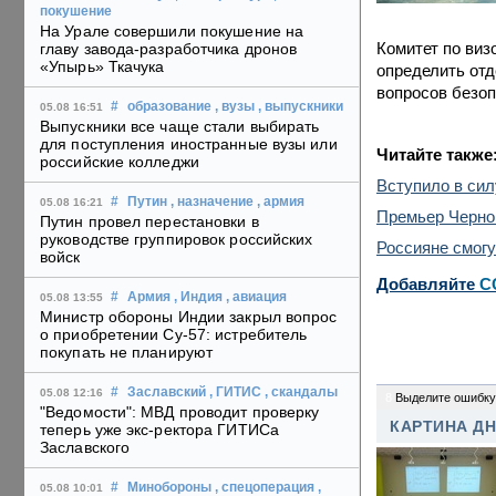
покушение
На Урале совершили покушение на
Комитет по виз
главу завода-разработчика дронов
«Упырь» Ткачука
определить отд
вопросов безоп
#
образование
, вузы
, выпускники
05.08 16:51
Выпускники все чаще стали выбирать
для поступления иностранные вузы или
Читайте также
российские колледжи
Вступило в сил
#
Путин
, назначение
, армия
05.08 16:21
Премьер Черног
Путин провел перестановки в
руководстве группировок российских
Россияне смогу
войск
Добавляйте
C
#
Армия
, Индия
, авиация
05.08 13:55
Министр обороны Индии закрыл вопрос
о приобретении Су-57: истребитель
покупать не планируют
#
Заславский
, ГИТИС
, скандалы
05.08 12:16
8
Выделите ошибку
"Ведомости": МВД проводит проверку
КАРТИНА Д
теперь уже экс-ректора ГИТИСа
Заславского
#
Минобороны
, спецоперация
,
05.08 10:01