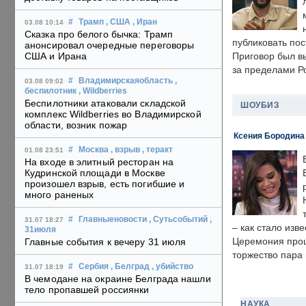
#
Трамп
, США
, Иран
03.08 10:14
Сказка про белого бычка: Трамп
публиковать пос
анонсировал очередные переговоры
США и Ирана
Приговор был в
за пределами Р
#
Владимирскаяобласть
,
03.08 09:02
беспилотник
, Wildberries
Беспилотники атаковали складской
ШОУБИЗ
комплекс Wildberries во Владимирской
области, возник пожар
Ксения Бородина
#
Москва
, взрыв
, теракт
01.08 23:51
На входе в элитный ресторан на
Кудринской площади в Москве
произошел взрыв, есть погибшие и
много раненых
#
Главныеновости
, Сутьсобытий
,
31.07 18:27
– как стало изв
31июля
Церемония прошл
Главные события к вечеру 31 июля
торжество пара 
#
Сербия
, Белград
, убийство
31.07 18:19
В чемодане на окраине Белграда нашли
тело пропавшей россиянки
НАУКА