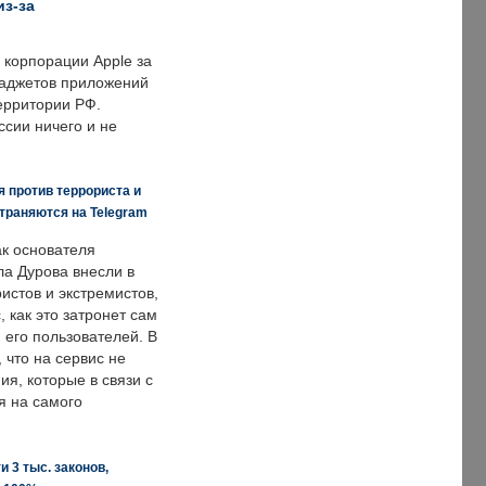
из-за
корпорации Apple за
гаджетов приложений
ерритории РФ.
ссии ничего и не
 против террориста и
траняются на Telegram
ак основателя
ла Дурова внесли в
истов и экстремистов,
, как это затронет сам
 его пользователей. В
что на сервис не
я, которые в связи с
я на самого
 3 тыс. законов,