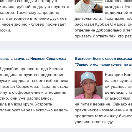
лишения свободы и штрафу в
Омарова оказ
миллион рублей по делу о неуплате
скандала. Ее
налогов. Также ему запрещено
подпольной к
ты в интернете в течение двух лет.
деятельности. Пара даже поб
ынесен заочно - блогер проживает
рассказал Курбан Омаров, о
оссии.
отделение добровольно и т
призвать к ответу тех, кто ра
 вышла замуж за Николая Сердюкова
Виктория Боня о своем восхожд
"Удивило молчание коллег по ш
В декабре прошлого года Ксения
Бородина получила предложение
Виктория Бон
руки и сердца от своего избранника
назад осущес
Николая Сердюкова. Пара не стала
ей удалось вз
тянуть с оформлением отношений
делилась, с к
естно, они уже расписались.
опасностями 
а в узком кругу. Устроить
на пути к вершине. Однако е
планирует через несколько недель.
практически незамеченным 
представителями шоу-бизнес
удивило телезвезду.