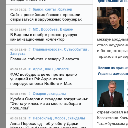
деятельности: Те
#
банки
, сайты
, браузер
04.08 09:31
Сайты российских банков перестали
открываться в зарубежных браузерах
#
МО
, Воробьев
, Видное
03.08 19:08
В Видном в ноябре реконструируют
канализационный коллектор
международный 
стало неудален
#
Главныеновости
, Сутьсобытий
,
03.08 18:49
и ботов, которы
3августа
терактов и диве
Главные события к вечеру 3 августа
Песков на призыв
#
Apple
, ФАС
, RuStore
03.08 18:46
Украины замороз
ФАС возбудила дело против давно
ушедшей из РФ Apple из-за
непредустановки RuStore и Max
#
Омаров
, скандалы
03.08 17:00
Курбан Омаров о скандале вокруг жены:
"Это случилось из-за моего выбора в
прошлом"
отреагировал н
Казахстана Кас
#
Пересильд
, Мороз
, скандалы
03.08 16:38
Анна Пересильд - об учебе у Дарьи
"стамбульским 