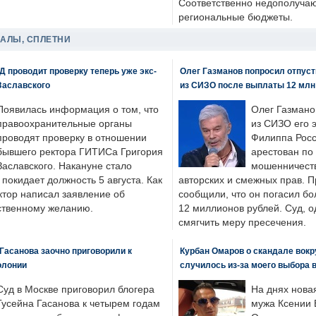
Соответственно недополучают
региональные бюджеты.
ДАЛЫ, СПЛЕТНИ
 проводит проверку теперь уже экс-
Олег Газманов попросил отпуст
Заславского
из СИЗО после выплаты 12 млн
Появилась информация о том, что
Олег Газмано
правоохранительные органы
из СИЗО его 
проводят проверку в отношении
Филиппа Росс
бывшего ректора ГИТИСа Григория
арестован по
Заславского. Накануне стало
мошенничеств
н покидает должность 5 августа. Как
авторских и смежных прав. П
ктор написал заявление об
сообщили, что он погасил бо
бственному желанию.
12 миллионов рублей. Суд, о
смягчить меру пресечения.
Гасанова заочно приговорили к
Курбан Омаров о скандале вокр
олонии
случилось из-за моего выбора 
Суд в Москве приговорил блогера
На днях нова
Гусейна Гасанова к четырем годам
мужа Ксении 