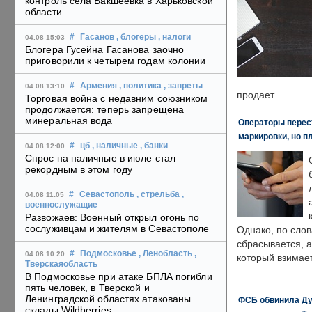
контроль села Бакшеевка в Харьковской
области
#
Гасанов
, блогеры
, налоги
04.08 15:03
Блогера Гусейна Гасанова заочно
приговорили к четырем годам колонии
#
Армения
, политика
, запреты
04.08 13:10
продает.
Торговая война с недавним союзником
продолжается: теперь запрещена
минеральная вода
Операторы перест
маркировки, но п
#
цб
, наличные
, банки
04.08 12:00
Спрос на наличные в июле стал
рекордным в этом году
#
Севастополь
, стрельба
,
04.08 11:05
военнослужащие
Развожаев: Военный открыл огонь по
сослуживцам и жителям в Севастополе
Однако, по слов
сбрасывается, а
#
Подмосковье
, Ленобласть
,
04.08 10:20
который взимает
Тверскаяобласть
В Подмосковье при атаке БПЛА погибли
пять человек, в Тверской и
Ленинградской областях атакованы
ФСБ обвинила Ду
склады Wildberries