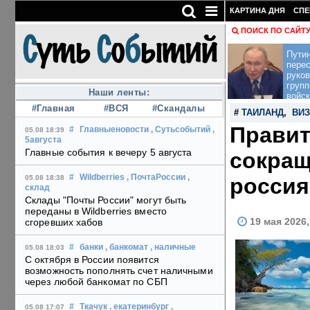
КАРТИНА ДНЯ
СПЕ
ПОИСК ПО САЙТ
Пути
перес
руко
групп
Наши ленты:
войск
#Главная
#ВСЯ
#Скандалы
#
ТАИЛАНД
,
ВИ
Правит
#
Главныеновости
, Сутьсобытий
,
05.08 18:39
5августа
Главные события к вечеру 5 августа
сокращ
#
Wildberries
, ПочтаРоссии
,
россия
05.08 18:38
склад
Склады "Почты России" могут быть
переданы в Wildberries вместо
19 мая 2026
сгоревших хабов
#
банки
, банкомат
, наличные
05.08 18:03
С октября в России появится
возможность пополнять счет наличными
через любой банкомат по СБП
#
Ткачук
, екатеринбург
,
05.08 17:07