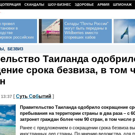
ЦОПЕРАЦИЯ
СКАНДАЛЫ
ШОУ-БИЗНЕС
ЗДОРОВЬЕ
АРМИЯ
ШПИОНАЖ
У
н провел
Склады "Почты России"
тановки в
могут быть переданы в
водстве
Wildberries вместо
ировок российских
сгоревших хабов
ЗЫ
,
БЕЗВИЗ
ельство Таиланда одобрил
ение срока безвиза, в том 
н
[
С
уть
С
о
б
ытий
]
, 13:37
Правительство Таиланда одобрило сокращение ср
пребывания на территории страны в два раза – с 6
затронет граждан более чем 90 стран, в том числе 
Ранее с предложением о сокращении срока безвиза в
иностранных дел страны. По мнению ведомства, для 