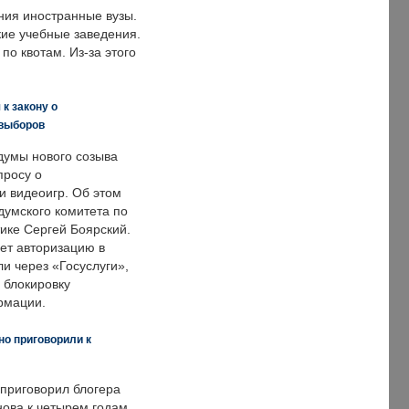
ния иностранные вузы.
кие учебные заведения.
по квотам. Из-за этого
к закону о
 выборов
думы нового созыва
просу о
и видеоигр. Об этом
думского комитета по
ке Сергей Боярский.
ет авторизацию в
и через «Госуслуги»,
 блокировку
рмации.
но приговорили к
 приговорил блогера
нова к четырем годам