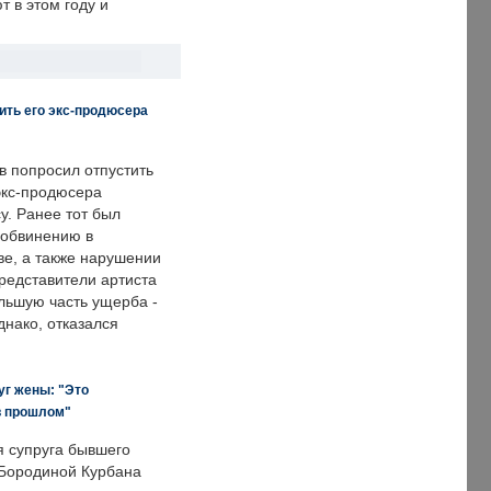
 в этом году и
ить его экс-продюсера
в попросил отпустить
экс-продюсера
у. Ранее тот был
 обвинению в
е, а также нарушении
редставители артиста
льшую часть ущерба -
днако, отказался
уг жены: "Это
в прошлом"
я супруга бывшего
Бородиной Курбана