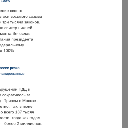
а 100%
ение своего
гося восьмого созыва
 три тысячи законов.
ил спикер нижней
мента Вячеслав
лания президента
едеральному
а 100%.
оссии резко
планированные
арушений ПДД в
о сократилось за
. Причем в Москве -
етно. Так, в июне
о всего 137 тысяч
сти, тогда как годом
 - более 2 миллионов.