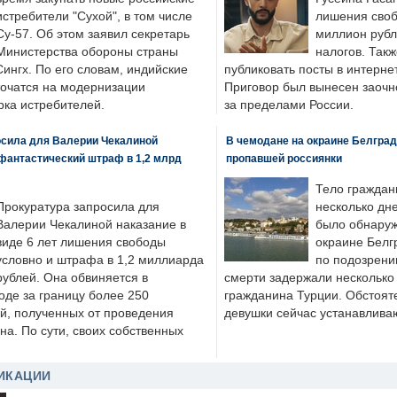
истребители "Сухой", в том числе
лишения своб
Су-57. Об этом заявил секретарь
миллион рубл
Министерства обороны страны
налогов. Так
ингх. По его словам, индийские
публиковать посты в интернет
точатся на модернизации
Приговор был вынесен заочно
ка истребителей.
за пределами России.
осила для Валерии Чекалиной
В чемодане на окраине Белград
фантастический штраф в 1,2 млрд
пропавшей россиянки
Тело граждан
Прокуратура запросила для
несколько дне
Валерии Чекалиной наказание в
было обнаруж
виде 6 лет лишения свободы
окраине Белг
условно и штрафа в 1,2 миллиарда
по подозрени
рублей. Она обвиняется в
смерти задержали несколько 
оде за границу более 250
гражданина Турции. Обстоят
й, полученных от проведения
девушки сейчас устанавлива
а. По сути, своих собственных
ИКАЦИИ