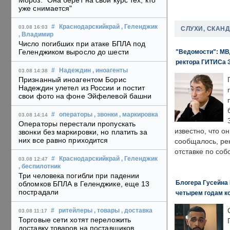
Мороз: "Она берет на свой курс тех, кто
уже снимается"
#
Краснодарскийкрай
, Геленджик
03.08 16:03
СЛУХИ, СКАН
, Владимир
Число погибших при атаке БПЛА под
Геленджиком выросло до шести
"Ведомости": МВД
ректора ГИТИСа 
#
Надеждин
, иноагенты
03.08 14:38
Признанный иноагентом Борис
Надеждин улетел из России и постит
свои фото на фоне Эйфелевой башни
#
операторы
, звонки
, маркировка
03.08 14:14
Операторы перестали пропускать
известно, что о
звонки без маркировки, но платить за
них все равно приходится
сообщалось, ре
отставке по со
#
Краснодарскийкрай
, Геленджик
03.08 12:47
, беспилотник
Три человека погибли при падении
Блогера Гусейна 
обломков БПЛА в Геленджике, еще 13
пострадали
четырем годам к
#
ритейлеры
, товары
, доставка
03.08 11:17
Торговые сети хотят переложить
доставку товаров на поставщиков