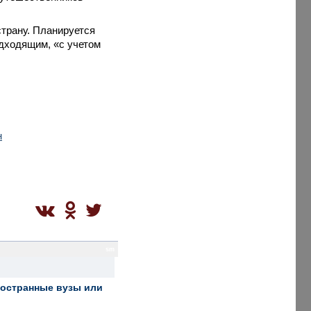
страну. Планируется
одходящим, «с учетом
н
sm
ностранные вузы или