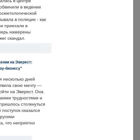
алась в центре
 обвинили в ведении
осметологической
ывала в полиции - как
ни приехали в
еперь намерены
зжег скандал.
ении на Эверест:
оу-бизнесу"
я несколько дней
твила свою мечту —
ойти на Эверест. Она
акими трудностями и
пришлось столкнуться
ё поступок оказался
другими
а, что неприятно