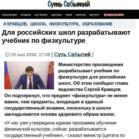
СПЕЦОПЕРАЦИЯ
СКАНДАЛЫ
ШОУ-БИЗНЕС
ЗДОРОВЬЕ
АРМИЯ
ШПИОНАЖ
НЕКРОЛОГ
ПОИСК ПО САЙТУ
#
КРАВЦОВ
,
ШКОЛА
,
ФИЗКУЛЬТУРА
,
ОБРАЗОВАНИЕ
Для российских школ разрабатывают
учебник по физкультуре
[
С
уть
С
о
б
ытий
]
19 мая 2026, 17:09
Министерство просвещения
разрабатывает учебник по
физкультуре для российских
школ. Об этом сообщил глава
ведомства Сергей Кравцов.
Он подчеркнул, что предмет «физкультура» не менее
важен, чем предметы, входящие в единый
государственный экзамен, поскольку в школе
закладывается основа здорового образа жизни.
«У нас уже утверждена единая программа обучения
физической культуре, сейчас разрабатывается
государственный учебник», - сказал министр (цитата по