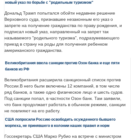
новый указ по борьбе с "родильным туризмом"
Дональд Трамп попытался обойти недавнее решение
Верховного суда, признавшее незаконным его указ о
запрете на получение гражданства по праву рождения, и
подписал новый указ, направленный на запрет так
называемого "родильного туризма", подразумевающего
приезд в страну на роды для получения ребенком
американского гражданства.
Великобритания ввела санкции против Озон банка и еще пяти
банков из РФ
Великобритания расширила санкционный список против
России.В него были включены 12 компаний, в том числе
ряд банков, а также одно физическое лицо и шесть судов.
Под санкции попал, в частности Озон банк. Там заявили,
что банк продолжает работать в обычном режиме, санкции
не повлияют на его работу.
США попросили Россию освободить осужденного бывшего
морпеха, не принявшего в колонии наших правил и норм
Госсекретарь США Марко Рубио на встрече с министром