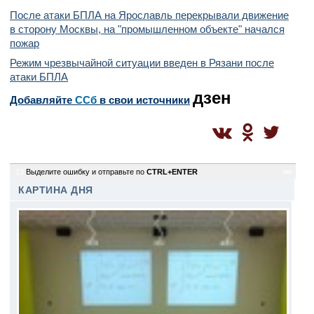
После атаки БПЛА на Ярославль перекрывали движение
в сторону Москвы, на "промышленном объекте" начался
пожар
Режим чрезвычайной ситуации введен в Рязани после
атаки БПЛА
дзен
Добавляйте
CСб
в свои источники
13
Выделите ошибку и отправьте по
CTRL+ENTER
sm
КАРТИНА ДНЯ