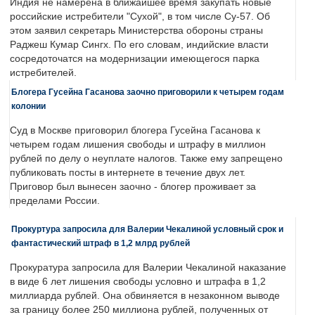
Индия не намерена в ближайшее время закупать новые
российские истребители "Сухой", в том числе Су-57. Об
этом заявил секретарь Министерства обороны страны
Раджеш Кумар Сингх. По его словам, индийские власти
сосредоточатся на модернизации имеющегося парка
истребителей.
Блогера Гусейна Гасанова заочно приговорили к четырем годам
колонии
Суд в Москве приговорил блогера Гусейна Гасанова к
четырем годам лишения свободы и штрафу в миллион
рублей по делу о неуплате налогов. Также ему запрещено
публиковать посты в интернете в течение двух лет.
Приговор был вынесен заочно - блогер проживает за
пределами России.
Прокуртура запросила для Валерии Чекалиной условный срок и
фантастический штраф в 1,2 млрд рублей
Прокуратура запросила для Валерии Чекалиной наказание
в виде 6 лет лишения свободы условно и штрафа в 1,2
миллиарда рублей. Она обвиняется в незаконном выводе
за границу более 250 миллиона рублей, полученных от