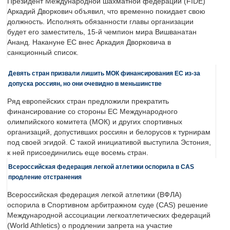
Президент Международной шахматной федерации (FIDE)
Аркадий Дворкович объявил, что временно покидает свою
должность. Исполнять обязанности главы организации
будет его заместитель, 15-й чемпион мира Вишванатан
Ананд. Накануне ЕС внес Аркадия Дворковича в
санкционный список.
Девять стран призвали лишить МОК финансирования ЕС из-за
допуска россиян, но они очевидно в меньшинстве
Ряд европейских стран предложили прекратить
финансирование со стороны ЕС Международного
олимпийского комитета (МОК) и других спортивных
организаций, допустивших россиян и белорусов к турнирам
под своей эгидой. С такой инициативой выступила Эстония,
к ней присоединились еще восемь стран.
Всероссийская федерация легкой атлетики оспорила в CAS
продление отстранения
Всероссийская федерация легкой атлетики (ВФЛА)
оспорила в Спортивном арбитражном суде (CAS) решение
Международной ассоциации легкоатлетических федераций
(World Athletics) о продлении запрета на участие