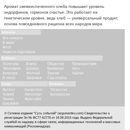
Аромат свежеиспеченного хлеба повышает уровень
эндорфинов, гормонов счастья. Это работает на
генетическом уровне, ведь хлеб — универсальный продукт,
основа повседневного рациона всех народов мира.
Новости
Все новости
В мире
Фото
Новости партнеров
Рубрики
Политика
В кино
Общество
Происшествия
Экономика
Шоубиз
Криминал
Авто
Культура
Желтый
Туризм
Хайтек
В театр
Здоровье
Сад-огород
Спорт
Регионы
Футбол
Баскетбол
Татарстан
Хоккей
Автоспорт
Белоруссия
Теннис
Фристайл
Бокс/ММА
© Сетевое издание "Суть событий" (argumentiru.com) Свидетельство о
регистрации Эл № ФС77-62778 от 18.08.2015 года. Выдано Федеральной
службой по надзору в сфере связи, информационных технологий и массовых
коммуникаций (Роскомнадзор).