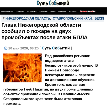
СПЕЦОПЕРАЦИЯ
СКАНДАЛЫ
ШОУ-БИЗНЕС
ЗДОРОВЬЕ
АРМИЯ
ШПИОНАЖ
НЕКРОЛОГ
ПОИСК ПО САЙТУ
#
НИЖЕГОРОДСКАЯ ОБЛАСТЬ
,
СТАВРОПОЛЬСКИЙ КРАЙ
,
БЕСПИ
Глава Нижегородской области
сообщил о пожаре на двух
промобъектах после атаки БПЛА
[
С
уть
С
о
б
ытий
]
20 мая 2026, 09:25
Ряд российских регионов
подвергся атаке
беспилотников этой ночью. В
Нижнем Новгороде
некоторые школы перевели
на дистанционное обучение.
Кроме того, как заявил
губернатор Глеб Никитин, на двух промышленных
объектах произошли пожары. В Невинномысске
Ставропольского края тоже была атакована
промзона.