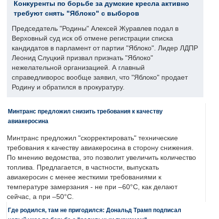
Конкуренты по борьбе за думские кресла активно
требуют снять "Яблоко" с выборов
Председатель "Родины" Алексей Журавлев подал в
Верховный суд иск об отмене регистрации списка
кандидатов в парламент от партии "Яблоко". Лидер ЛДПР
Леонид Слуцкий призвал признать "Яблоко"
нежелательной организацией. А главный
справедливорос вообще заявил, что "Яблоко" продает
Родину и обратился в прокуратуру.
Минтранс предложил снизить требования к качеству
авиакеросина
Минтранс предложил "скорректировать" технические
требования к качеству авиакеросина в сторону снижения.
По мнению ведомства, это позволит увеличить количество
топлива. Предлагается, в частности, выпускать
авиакеросин с менее жесткими требованиями к
температуре замерзания - не при –60°C, как делают
сейчас, а при –50°C.
Где родился, там не пригодился: Дональд Трамп подписал