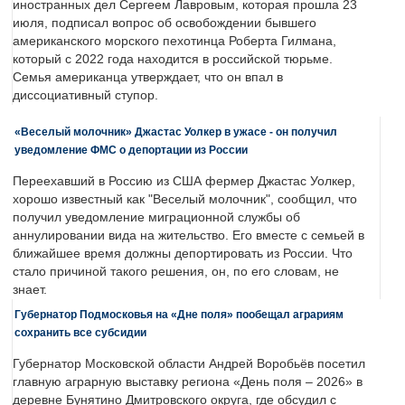
иностранных дел Сергеем Лавровым, которая прошла 23
июля, подписал вопрос об освобождении бывшего
американского морского пехотинца Роберта Гилмана,
который с 2022 года находится в российской тюрьме.
Семья американца утверждает, что он впал в
диссоциативный ступор.
«Веселый молочник» Джастас Уолкер в ужасе - он получил
уведомление ФМС о депортации из России
Переехавший в Россию из США фермер Джастас Уолкер,
хорошо известный как "Веселый молочник", сообщил, что
получил уведомление миграционной службы об
аннулировании вида на жительство. Его вместе с семьей в
ближайшее время должны депортировать из России. Что
стало причиной такого решения, он, по его словам, не
знает.
Губернатор Подмосковья на «Дне поля» пообещал аграриям
сохранить все субсидии
Губернатор Московской области Андрей Воробьёв посетил
главную аграрную выставку региона «День поля – 2026» в
деревне Бунятино Дмитровского округа, где обсудил с