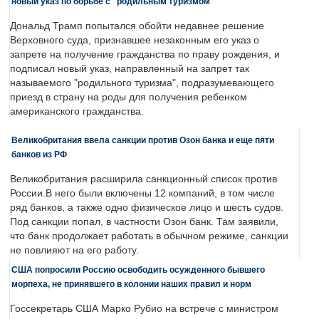
новый указ по борьбе с "родильным туризмом"
Дональд Трамп попытался обойти недавнее решение
Верховного суда, признавшее незаконным его указ о
запрете на получение гражданства по праву рождения, и
подписал новый указ, направленный на запрет так
называемого "родильного туризма", подразумевающего
приезд в страну на роды для получения ребенком
американского гражданства.
Великобритания ввела санкции против Озон банка и еще пяти
банков из РФ
Великобритания расширила санкционный список против
России.В него были включены 12 компаний, в том числе
ряд банков, а также одно физическое лицо и шесть судов.
Под санкции попал, в частности Озон банк. Там заявили,
что банк продолжает работать в обычном режиме, санкции
не повлияют на его работу.
США попросили Россию освободить осужденного бывшего
морпеха, не принявшего в колонии наших правил и норм
Госсекретарь США Марко Рубио на встрече с министром