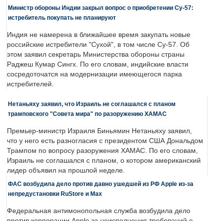
Министр обороны Индии закрыл вопрос о приобретении Су-57:
истребитель покупать не планируют
Индия не намерена в ближайшее время закупать новые
российские истребители "Сухой", в том числе Су-57. Об
этом заявил секретарь Министерства обороны страны
Раджеш Кумар Сингх. По его словам, индийские власти
сосредоточатся на модернизации имеющегося парка
истребителей.
Нетаньяху заявил, что Израиль не соглашался с планом
трамповского "Совета мира" по разоружению ХАМАС
Премьер-министр Израиля Биньямин Нетаньяху заявил,
что у него есть разногласия с президентом США Дональдом
Трампом по вопросу разоружения ХАМАС. По его словам,
Израиль не соглашался с планом, о котором американский
лидер объявил на прошлой неделе.
ФАС возбудила дело против давно ушедшей из РФ Apple из-за
непредустановки RuStore и Max
Федеральная антимонопольная служба возбудила дело
против корпорации Apple за неисполнения требований о