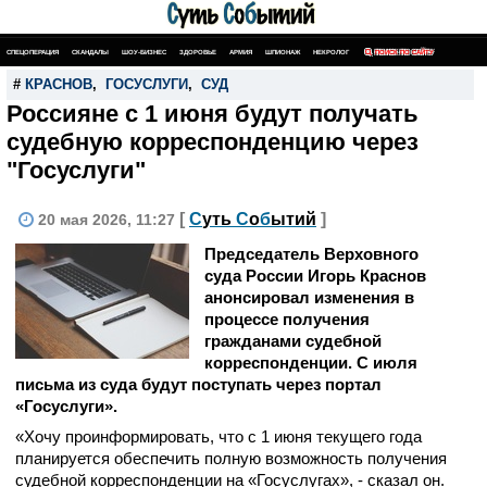
СПЕЦОПЕРАЦИЯ
СКАНДАЛЫ
ШОУ-БИЗНЕС
ЗДОРОВЬЕ
АРМИЯ
ШПИОНАЖ
НЕКРОЛОГ
ПОИСК ПО САЙТУ
#
КРАСНОВ
,
ГОСУСЛУГИ
,
СУД
Россияне с 1 июня будут получать
судебную корреспонденцию через
"Госуслуги"
[
С
уть
С
о
б
ытий
]
20 мая 2026, 11:27
Председатель Верховного
суда России Игорь Краснов
анонсировал изменения в
процессе получения
гражданами судебной
корреспонденции. С июля
письма из суда будут поступать через портал
«Госуслуги».
«Хочу проинформировать, что с 1 июня текущего года
планируется обеспечить полную возможность получения
судебной корреспонденции на «Госуслугах», - сказал он.