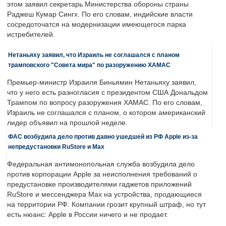
этом заявил секретарь Министерства обороны страны
Раджеш Кумар Сингх. По его словам, индийские власти
сосредоточатся на модернизации имеющегося парка
истребителей.
Нетаньяху заявил, что Израиль не соглашался с планом
трамповского "Совета мира" по разоружению ХАМАС
Премьер-министр Израиля Биньямин Нетаньяху заявил,
что у него есть разногласия с президентом США Дональдом
Трампом по вопросу разоружения ХАМАС. По его словам,
Израиль не соглашался с планом, о котором американский
лидер объявил на прошлой неделе.
ФАС возбудила дело против давно ушедшей из РФ Apple из-за
непредустановки RuStore и Max
Федеральная антимонопольная служба возбудила дело
против корпорации Apple за неисполнения требований о
предустановке производителями гаджетов приложений
RuStore и мессенджера Max на устройства, продающиеся
на территории РФ. Компании грозит крупный штраф, но тут
есть нюанс: Apple в России ничего и не продает.