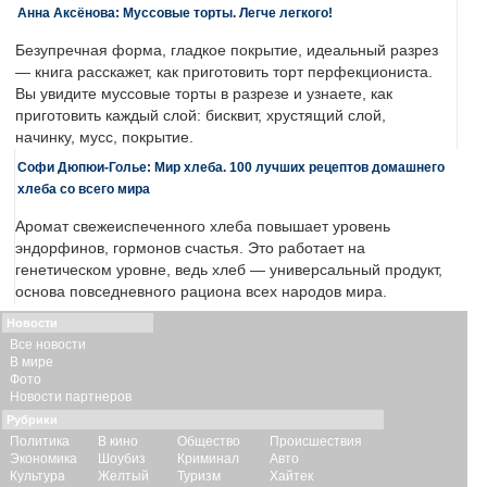
Анна Аксёнова: Муссовые торты. Легче легкого!
Безупречная форма, гладкое покрытие, идеальный разрез
— книга расскажет, как приготовить торт перфекциониста.
Вы увидите муссовые торты в разрезе и узнаете, как
приготовить каждый слой: бисквит, хрустящий слой,
начинку, мусс, покрытие.
Софи Дюпюи-Голье: Мир хлеба. 100 лучших рецептов домашнего
хлеба со всего мира
Аромат свежеиспеченного хлеба повышает уровень
эндорфинов, гормонов счастья. Это работает на
генетическом уровне, ведь хлеб — универсальный продукт,
основа повседневного рациона всех народов мира.
Новости
Все новости
В мире
Фото
Новости партнеров
Рубрики
Политика
В кино
Общество
Происшествия
Экономика
Шоубиз
Криминал
Авто
Культура
Желтый
Туризм
Хайтек