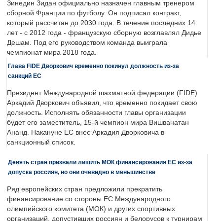
Зинедин Зидан официально назначен главным тренером
сборной Франции по футболу. Он подписал контракт,
который рассчитан до 2030 года. В течение последних 14
лет - с 2012 года - французскую сборную возглавлял Дидье
Дешам. Под его руководством команда выиграла
чемпионат мира 2018 года.
Глава FIDE Дворкович временно покинул должность из-за
санкций ЕС
Президент Международной шахматной федерации (FIDE)
Аркадий Дворкович объявил, что временно покидает свою
должность. Исполнять обязанности главы организации
будет его заместитель, 15-й чемпион мира Вишванатан
Ананд. Накануне ЕС внес Аркадия Дворковича в
санкционный список.
Девять стран призвали лишить МОК финансирования ЕС из-за
допуска россиян, но они очевидно в меньшинстве
Ряд европейских стран предложили прекратить
финансирование со стороны ЕС Международного
олимпийского комитета (МОК) и других спортивных
организаций, допустивших россиян и белорусов к турнирам