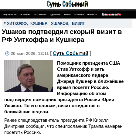
СПЕЦОПЕРАЦИЯ
СКАНДАЛЫ
ШОУ-БИЗНЕС
ЗДОРОВЬЕ
АРМИЯ
ШПИОНАЖ
НЕКРОЛОГ
ПОИСК ПО САЙТУ
#
УИТКОФФ
,
КУШНЕР
,
УШАКОВ
,
ВИЗИТ
Ушаков подтвердил скорый визит в
РФ Уиткоффа и Кушнера
[
С
уть
С
о
б
ытий
]
20 мая 2026, 13:11
Помощник президента США
Стив Уиткофф и зять
американского лидера
Джаред Кушнер в ближайшее
время посетят Россию.
Информацию об этом
подтвердил помощник президента России Юрий
Ушаков. По его словам, визит ожидается в
ближайшие недели.
Ранее спецпредставитель президента РФ Кирилл
Дмитриев сообщил, что спецпосланник Трампа намерен
посетить Россию.