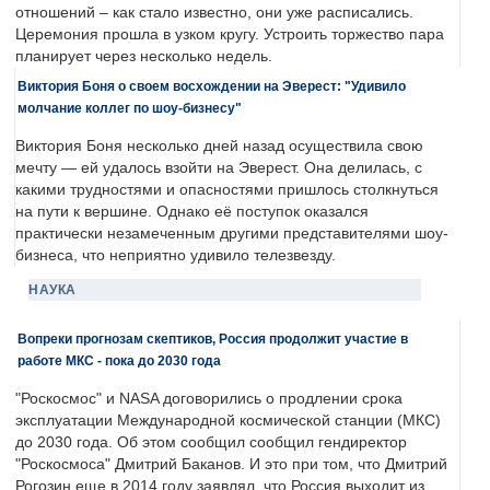
отношений – как стало известно, они уже расписались.
Церемония прошла в узком кругу. Устроить торжество пара
планирует через несколько недель.
Виктория Боня о своем восхождении на Эверест: "Удивило
молчание коллег по шоу-бизнесу"
Виктория Боня несколько дней назад осуществила свою
мечту — ей удалось взойти на Эверест. Она делилась, с
какими трудностями и опасностями пришлось столкнуться
на пути к вершине. Однако её поступок оказался
практически незамеченным другими представителями шоу-
бизнеса, что неприятно удивило телезвезду.
НАУКА
Вопреки прогнозам скептиков, Россия продолжит участие в
работе МКС - пока до 2030 года
"Роскосмос" и NASA договорились о продлении срока
эксплуатации Международной космической станции (МКС)
до 2030 года. Об этом сообщил сообщил гендиректор
"Роскосмоса" Дмитрий Баканов. И это при том, что Дмитрий
Рогозин еще в 2014 году заявлял, что Россия выходит из