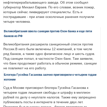
нефтеперерабатывающего завода. Об этом сообщил
губернатор Михаил Евраев. По его словам, возник пожар,
которые сейчас ликвидируют специалисты. Есть и
пострадавшие - при атаке осколочные ранения получили
четыре человека.
Великобритания ввела санкции против Озон банка и еще пяти
банков из РФ
Великобритания расширила санкционный список против
России.В него были включены 12 компаний, в том числе
ряд банков, а также одно физическое лицо и шесть судов.
Под санкции попал, в частности Озон банк. Там заявили,
что банк продолжает работать в обычном режиме, санкции
не повлияют на его работу.
Блогера Гусейна Гасанова заочно приговорили к четырем годам
колонии
Суд в Москве приговорил блогера Гусейна Гасанова к
четырем годам лишения свободы и штрафу в миллион
рублей по делу о неуплате налогов. Также ему запрещено
публиковать посты в интернете в течение двух лет.
Приговор был вынесен заочно - блогер проживает за