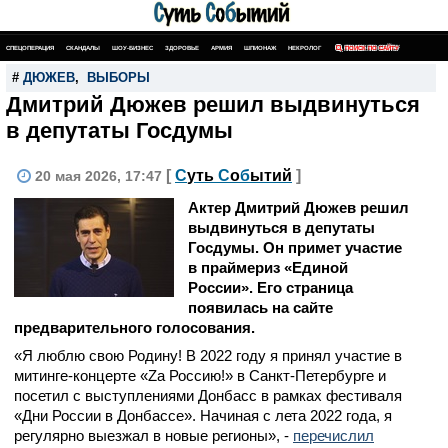
СПЕЦОПЕРАЦИЯ
СКАНДАЛЫ
ШОУ-БИЗНЕС
ЗДОРОВЬЕ
АРМИЯ
ШПИОНАЖ
НЕКРОЛОГ
ПОИСК ПО САЙТУ
#
ДЮЖЕВ
,
ВЫБОРЫ
Дмитрий Дюжев решил выдвинуться
в депутаты Госдумы
[
С
уть
С
о
б
ытий
]
20 мая 2026, 17:47
Актер Дмитрий Дюжев решил
выдвинуться в депутаты
Госдумы. Он примет участие
в праймериз «Единой
России». Его страница
появилась на сайте
предварительного голосования.
«Я люблю свою Родину! В 2022 году я принял участие в
митинге-концерте «Zа Россию!» в Санкт-Петербурге и
посетил с выступлениями Донбасс в рамках фестиваля
«Дни России в Донбассе». Начиная с лета 2022 года, я
регулярно выезжал в новые регионы», -
перечислил