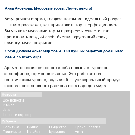
Анна Аксёнова: Муссовые торты. Легче легкого!
Безупречная форма, гладкое покрытие, идеальный разрез
— книга расскажет, как приготовить торт перфекциониста.
Вы увидите муссовые торты в разрезе и узнаете, как
приготовить каждый слой: бисквит, хрустящий слой,
начинку, мусс, покрытие.
Софи Дюпюи-Голье: Мир хлеба. 100 лучших рецептов домашнего
хлеба со всего мира
Аромат свежеиспеченного хлеба повышает уровень
эндорфинов, гормонов счастья. Это работает на
генетическом уровне, ведь хлеб — универсальный продукт,
основа повседневного рациона всех народов мира.
Новости
Все новости
В мире
Фото
Новости партнеров
Рубрики
Политика
В кино
Общество
Происшествия
Экономика
Шоубиз
Криминал
Авто