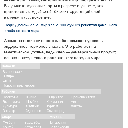
— книга расскажет, как приготовить торт перфекциониста.
Вы увидите муссовые торты в разрезе и узнаете, как
приготовить каждый слой: бисквит, хрустящий слой,
начинку, мусс, покрытие.
Софи Дюпюи-Голье: Мир хлеба. 100 лучших рецептов домашнего
хлеба со всего мира
Аромат свежеиспеченного хлеба повышает уровень
эндорфинов, гормонов счастья. Это работает на
генетическом уровне, ведь хлеб — универсальный продукт,
основа повседневного рациона всех народов мира.
Новости
Все новости
В мире
Фото
Новости партнеров
Рубрики
Политика
В кино
Общество
Происшествия
Экономика
Шоубиз
Криминал
Авто
Культура
Желтый
Туризм
Хайтек
В театр
Здоровье
Сад-огород
Спорт
Регионы
Футбол
Баскетбол
Татарстан
Хоккей
Автоспорт
Белоруссия