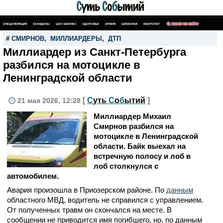
СПЕЦОПЕРАЦИЯ
СКАНДАЛЫ
ШОУ-БИЗНЕС
ЗДОРОВЬЕ
АРМИЯ
ШПИОНАЖ
НЕКРОЛОГ
ПОИСК ПО САЙТУ
#
СМИРНОВ
,
МИЛЛИАРДЕРЫ
,
ДТП
Миллиардер из Санкт-Петербурга
разбился на мотоцикле в
Ленинградской области
[
С
уть
С
о
б
ытий
]
21 мая 2026, 12:28
Миллиардер Михаил
Смирнов разбился на
мотоцикле в Ленинградской
области. Байк выехал на
встречную полосу и лоб в
лоб столкнулся с
автомобилем.
Авария произошла в Приозерском районе. По
данным
областного МВД, водитель не справился с управлением.
От полученных травм он скончался на месте. В
сообщении не приводится имя погибшего, но, по данным