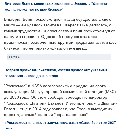
Виктория Боня о своем восхождении на Эверест: "Удивило
молчание коллег по шоу-бизнесу"
Виктория Боня несколько дней назад осуществила свою
мечту — ей удалось взойти на Эверест. Она делилась, с
какими трудностями и опасностями пришлось столкнуться
на пути к вершине. Однако её поступок оказался
практически незамеченным другими представителями шоу-
бизнеса, что неприятно удивило телезвезду.
НАУКА
Вопреки прогнозам скептиков, Россия продолжит участие в
работе МКС - пока до 2030 года
"Роскосмос" и NASA договорились о продлении срока
эксплуатации Международной космической станции (МКС)
до 2030 года. Об этом сообщил сообщил гендиректор
"Роскосмоса" Дмитрий Баканов. И это при том, что Дмитрий
Рогозин еще в 2014 году заявлял, что Россия выходит из
проекта, а самой станции "пора на пенсию".
«Роскосмос» планирует запуск двух ракет «Союз-5» летом 2027
года