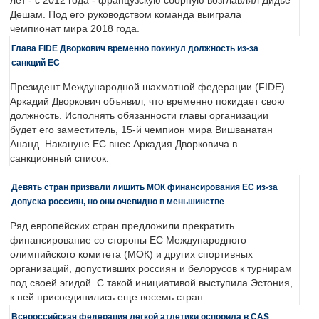
лет - с 2012 года - французскую сборную возглавлял Дидье
Дешам. Под его руководством команда выиграла
чемпионат мира 2018 года.
Глава FIDE Дворкович временно покинул должность из-за
санкций ЕС
Президент Международной шахматной федерации (FIDE)
Аркадий Дворкович объявил, что временно покидает свою
должность. Исполнять обязанности главы организации
будет его заместитель, 15-й чемпион мира Вишванатан
Ананд. Накануне ЕС внес Аркадия Дворковича в
санкционный список.
Девять стран призвали лишить МОК финансирования ЕС из-за
допуска россиян, но они очевидно в меньшинстве
Ряд европейских стран предложили прекратить
финансирование со стороны ЕС Международного
олимпийского комитета (МОК) и других спортивных
организаций, допустивших россиян и белорусов к турнирам
под своей эгидой. С такой инициативой выступила Эстония,
к ней присоединились еще восемь стран.
Всероссийская федерация легкой атлетики оспорила в CAS