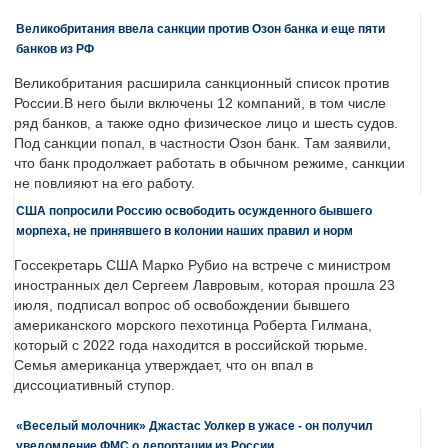
Великобритания ввела санкции против Озон банка и еще пяти
банков из РФ
Великобритания расширила санкционный список против
России.В него были включены 12 компаний, в том числе
ряд банков, а также одно физическое лицо и шесть судов.
Под санкции попал, в частности Озон банк. Там заявили,
что банк продолжает работать в обычном режиме, санкции
не повлияют на его работу.
США попросили Россию освободить осужденного бывшего
морпеха, не принявшего в колонии наших правил и норм
Госсекретарь США Марко Рубио на встрече с министром
иностранных дел Сергеем Лавровым, которая прошла 23
июля, подписал вопрос об освобождении бывшего
американского морского пехотинца Роберта Гилмана,
который с 2022 года находится в российской тюрьме.
Семья американца утверждает, что он впал в
диссоциативный ступор.
«Веселый молочник» Джастас Уолкер в ужасе - он получил
уведомление ФМС о депортации из России