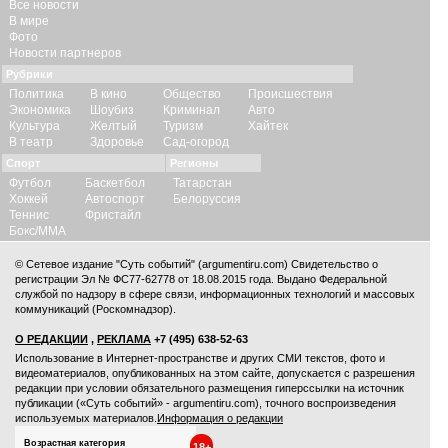
Все новости
В мире
Фото
Новости партнеров
Рубрики
Политика
В кино
Общество
Происшествия
Экономика
Шоубиз
Криминал
Авто
Культура
Желтый
Туризм
Хайтек
В театр
Здоровье
Сад-огород
Спорт
Регионы
Футбол
Баскетбол
Татарстан
Хоккей
Автоспорт
Белоруссия
Теннис
Фристайл
Бокс/ММА
© Сетевое издание "Суть событий" (argumentiru.com) Свидетельство о
регистрации Эл № ФС77-62778 от 18.08.2015 года. Выдано Федеральной
службой по надзору в сфере связи, информационных технологий и массовых
коммуникаций (Роскомнадзор).
О РЕДАКЦИИ
,
РЕКЛАМА
+7 (495) 638-52-63
Использование в Интернет-пространстве и других СМИ текстов, фото и
видеоматериалов, опубликованных на этом сайте, допускается с
разрешения
редакции
при условии обязательного размещения гиперссылки на источник
публикации («Суть событий» - argumentiru.com), точного воспроизведения
используемых материалов.
Информация о редакции
Возрастная категория
18+