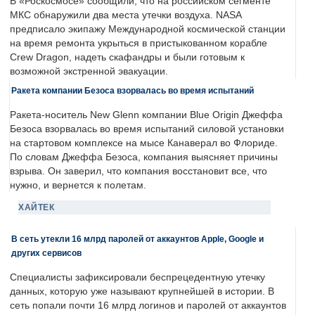
В «Роскосмосе» сообщили, что на российском сегменте
МКС обнаружили два места утечки воздуха. NASA
предписало экипажу Международной космической станции
на время ремонта укрыться в пристыкованном корабле
Crew Dragon, надеть скафандры и были готовым к
возможной экстренной эвакуации.
Ракета компании Безоса взорвалась во время испытаний
Ракета-носитель New Glenn компании Blue Origin Джеффа
Безоса взорвалась во время испытаний силовой установки
на стартовом комплексе на мысе Канаверал во Флориде.
По словам Джеффа Безоса, компания выясняет причины
взрыва. Он заверил, что компания восстановит все, что
нужно, и вернется к полетам.
ХАЙТЕК
В сеть утекли 16 млрд паролей от аккаунтов Apple, Google и
других сервисов
Специалисты зафиксировали беспрецедентную утечку
данных, которую уже называют крупнейшей в истории. В
сеть попали почти 16 млрд логинов и паролей от аккаунтов