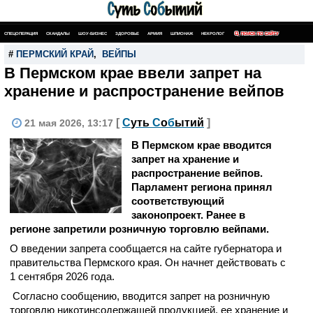
СПЕЦОПЕРАЦИЯ
СКАНДАЛЫ
ШОУ-БИЗНЕС
ЗДОРОВЬЕ
АРМИЯ
ШПИОНАЖ
НЕКРОЛОГ
ПОИСК ПО САЙТУ
#
ПЕРМСКИЙ КРАЙ
,
ВЕЙПЫ
В Пермском крае ввели запрет на
хранение и распространение вейпов
[
С
уть
С
о
б
ытий
]
21 мая 2026, 13:17
В Пермском крае вводится
запрет на хранение и
распространение вейпов.
Парламент региона принял
соответствующий
законопроект. Ранее в
регионе запретили розничную торговлю вейпами.
О введении запрета сообщается на сайте губернатора и
правительства Пермского края. Он начнет действовать с
1 сентября 2026 года.
Согласно сообщению, вводится запрет на розничную
торговлю никотинсодержащей продукцией, ее хранение и