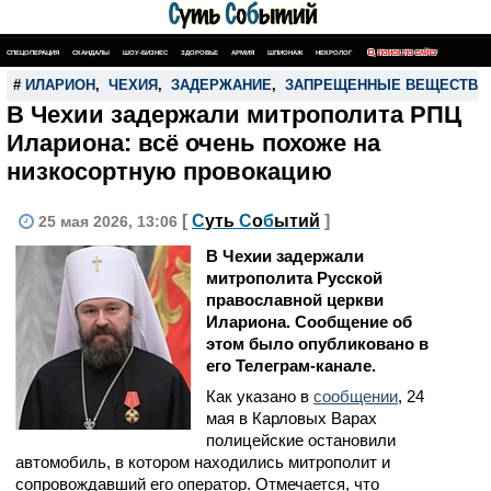
СПЕЦОПЕРАЦИЯ
СКАНДАЛЫ
ШОУ-БИЗНЕС
ЗДОРОВЬЕ
АРМИЯ
ШПИОНАЖ
НЕКРОЛОГ
ПОИСК ПО САЙТУ
#
ИЛАРИОН
,
ЧЕХИЯ
,
ЗАДЕРЖАНИЕ
,
ЗАПРЕЩЕННЫЕ ВЕЩЕСТВА
В Чехии задержали митрополита РПЦ
Илариона: всё очень похоже на
низкосортную провокацию
[
С
уть
С
о
б
ытий
]
25 мая 2026, 13:06
В Чехии задержали
митрополита Русской
православной церкви
Илариона. Сообщение об
этом было опубликовано в
его Телеграм-канале.
Как указано в
сообщении
, 24
мая в Карловых Варах
полицейские остановили
автомобиль, в котором находились митрополит и
сопровождавший его оператор. Отмечается, что