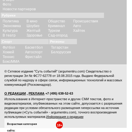
Фото
Новости партнеров
Рубрики
Политика
В кино
Общество
Происшествия
Экономика
Шоубиз
Криминал
Авто
Культура
Желтый
Туризм
Хайтек
В театр
Здоровье
Сад-огород
Спорт
Регионы
Футбол
Баскетбол
Татарстан
Хоккей
Автоспорт
Белоруссия
Теннис
Фристайл
Бокс/ММА
© Сетевое издание "Суть событий" (argumentiru.com) Свидетельство о
регистрации Эл № ФС77-62778 от 18.08.2015 года. Выдано Федеральной
службой по надзору в сфере связи, информационных технологий и массовых
коммуникаций (Роскомнадзор).
О РЕДАКЦИИ
,
РЕКЛАМА
+7 (495) 638-52-63
Использование в Интернет-пространстве и других СМИ текстов, фото и
видеоматериалов, опубликованных на этом сайте, допускается с
разрешения
редакции
при условии обязательного размещения гиперссылки на источник
публикации («Суть событий» - argumentiru.com), точного воспроизведения
используемых материалов.
Информация о редакции
Возрастная категория
18+
сайта: