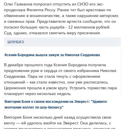
Олег Газманов попросил отпустить из СИЗО его экс-
продюсера Филиппа Россу. Ранее тот был арестован по
обвинению в мошенничестве, а также нарушении авторских
и смежных прав. Представители артиста сообщили, что он
погасил большую часть ущерба - 12 миллионов рублей.
Суд, однако, отказался смягчить меру пресечения.
ШОУБИЗ
Ксения Бородина вышла замуж за Николая Сердюкова
В декабре прошлого года Ксения Бородина получила
предложение руки и сердца от своего избранника Николая
Сердюкова. Пара не стала тянуть с оформлением
отношений – как стало известно, они уже расписались.
Церемония прошла в узком кругу. Устроить торжество пара
планирует через несколько недель.
Виктория Боня о своем восхождении на Эверест: "Удивило
молчание коллег по шоу-бизнесу"
Виктория Боня несколько дней назад осуществила свою
мечту — ей удалось взойти на Эверест. Она делилась, с
какими трудностями и опасностями пришлось столкнуться