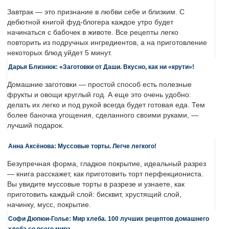
Завтрак — это признание в любви себе и близким. С
дебютной книгой фуд-блогера каждое утро будет
начинаться с бабочек в животе. Все рецепты легко
повторить из подручных ингредиентов, а на приготовление
некоторых блюд уйдет 5 минут.
Дарья Близнюк: «Заготовки от Даши. Вкусно, как ни «крути»!
Домашние заготовки — простой способ есть полезные
фрукты и овощи круглый год. А еще это очень удобно:
делать их легко и под рукой всегда будет готовая еда. Тем
более баночка угощения, сделанного своими руками, —
лучший подарок.
Анна Аксёнова: Муссовые торты. Легче легкого!
Безупречная форма, гладкое покрытие, идеальный разрез
— книга расскажет, как приготовить торт перфекциониста.
Вы увидите муссовые торты в разрезе и узнаете, как
приготовить каждый слой: бисквит, хрустящий слой,
начинку, мусс, покрытие.
Софи Дюпюи-Голье: Мир хлеба. 100 лучших рецептов домашнего
хлеба со всего мира