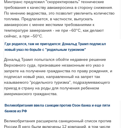
Минтранс предложил "скорректировать" технические
требования к качеству авиакеросина в сторону снижения.
По мнению ведомства, это позволит увеличить количество
топлива. Предлагается, в частности, выпускать
авиакеросин с менее жесткими требованиями к
температуре замерзания - не при –60°C, как делают
сейчас, а при –50°C.
Где родился, там не пригодился: Дональд Трамп подписал
новый указ по борьбе с "родильным туризмом"
Дональд Трамп попытался обойти недавнее решение
Верховного суда, признавшее незаконным его указ о
запрете на получение гражданства по праву рождения, и
подписал новый указ, направленный на запрет так
называемого "родильного туризма", подразумевающего
приезд в страну на роды для получения ребенком
американского гражданства.
Великобритания ввела санкции против Озон банка и еще пяти
банков из РФ
Великобритания расширила санкционный список против
России.В него были включены 12 компаний, в том числе