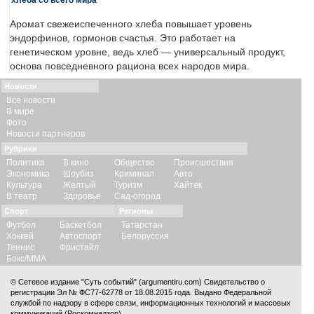
Аромат свежеиспеченного хлеба повышает уровень
эндорфинов, гормонов счастья. Это работает на
генетическом уровне, ведь хлеб — универсальный продукт,
основа повседневного рациона всех народов мира.
Новости
Все новости
В мире
Фото
Новости партнеров
Рубрики
Политика
В кино
Общество
Происшествия
Экономика
Шоубиз
Криминал
Авто
Культура
Желтый
Туризм
Хайтек
В театр
Здоровье
Сад-огород
Спорт
Регионы
Футбол
Баскетбол
Татарстан
Хоккей
Автоспорт
Белоруссия
Теннис
Фристайл
Бокс/ММА
© Сетевое издание "Суть событий" (argumentiru.com) Свидетельство о
регистрации Эл № ФС77-62778 от 18.08.2015 года. Выдано Федеральной
службой по надзору в сфере связи, информационных технологий и массовых
коммуникаций (Роскомнадзор).