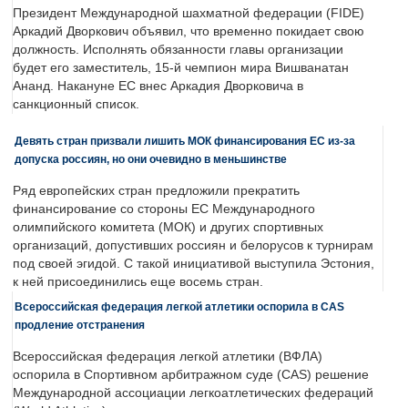
Президент Международной шахматной федерации (FIDE)
Аркадий Дворкович объявил, что временно покидает свою
должность. Исполнять обязанности главы организации
будет его заместитель, 15-й чемпион мира Вишванатан
Ананд. Накануне ЕС внес Аркадия Дворковича в
санкционный список.
Девять стран призвали лишить МОК финансирования ЕС из-за
допуска россиян, но они очевидно в меньшинстве
Ряд европейских стран предложили прекратить
финансирование со стороны ЕС Международного
олимпийского комитета (МОК) и других спортивных
организаций, допустивших россиян и белорусов к турнирам
под своей эгидой. С такой инициативой выступила Эстония,
к ней присоединились еще восемь стран.
Всероссийская федерация легкой атлетики оспорила в CAS
продление отстранения
Всероссийская федерация легкой атлетики (ВФЛА)
оспорила в Спортивном арбитражном суде (CAS) решение
Международной ассоциации легкоатлетических федераций