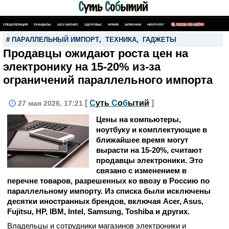
СПЕЦОПЕРАЦИЯ
СКАНДАЛЫ
ШОУ-БИЗНЕС
ЗДОРОВЬЕ
АРМИЯ
ШПИОНАЖ
НЕКРОЛОГ
ПОИСК ПО САЙТУ
#
ПАРАЛЛЕЛЬНЫЙ ИМПОРТ
,
ТЕХНИКА
,
ГАДЖЕТЫ
Продавцы ожидают роста цен на
электронику на 15-20% из-за
ограничений параллельного импорта
[
С
уть
С
о
б
ытий
]
27 мая 2026, 17:21
Цены на компьютеры,
ноутбуку и комплектующие в
ближайшее время могут
вырасти на 15-20%, считают
продавцы электроники. Это
связано с изменением в
перечне товаров, разрешенных ко ввозу в Россию по
параллельному импорту. Из списка были исключены
десятки иностранных брендов, включая Acer, Asus,
Fujitsu, HP, IBM, Intel, Samsung, Toshiba и других.
Владельцы и сотрудники магазинов электроники и