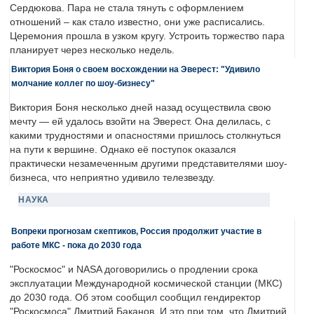
Сердюкова. Пара не стала тянуть с оформлением
отношений – как стало известно, они уже расписались.
Церемония прошла в узком кругу. Устроить торжество пара
планирует через несколько недель.
Виктория Боня о своем восхождении на Эверест: "Удивило
молчание коллег по шоу-бизнесу"
Виктория Боня несколько дней назад осуществила свою
мечту — ей удалось взойти на Эверест. Она делилась, с
какими трудностями и опасностями пришлось столкнуться
на пути к вершине. Однако её поступок оказался
практически незамеченным другими представителями шоу-
бизнеса, что неприятно удивило телезвезду.
НАУКА
Вопреки прогнозам скептиков, Россия продолжит участие в
работе МКС - пока до 2030 года
"Роскосмос" и NASA договорились о продлении срока
эксплуатации Международной космической станции (МКС)
до 2030 года. Об этом сообщил сообщил гендиректор
"Роскосмоса" Дмитрий Баканов. И это при том, что Дмитрий