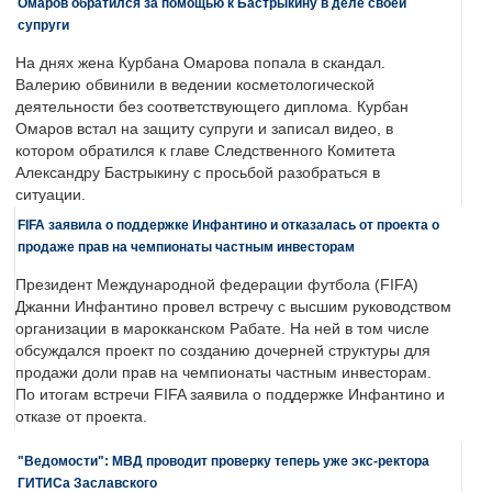
Омаров обратился за помощью к Бастрыкину в деле своей
супруги
На днях жена Курбана Омарова попала в скандал.
Валерию обвинили в ведении косметологической
деятельности без соответствующего диплома. Курбан
Омаров встал на защиту супруги и записал видео, в
котором обратился к главе Следственного Комитета
Александру Бастрыкину с просьбой разобраться в
ситуации.
FIFA заявила о поддержке Инфантино и отказалась от проекта о
продаже прав на чемпионаты частным инвесторам
Президент Международной федерации футбола (FIFA)
Джанни Инфантино провел встречу с высшим руководством
организации в марокканском Рабате. На ней в том числе
обсуждался проект по созданию дочерней структуры для
продажи доли прав на чемпионаты частным инвесторам.
По итогам встречи FIFA заявила о поддержке Инфантино и
отказе от проекта.
"Ведомости": МВД проводит проверку теперь уже экс-ректора
ГИТИСа Заславского