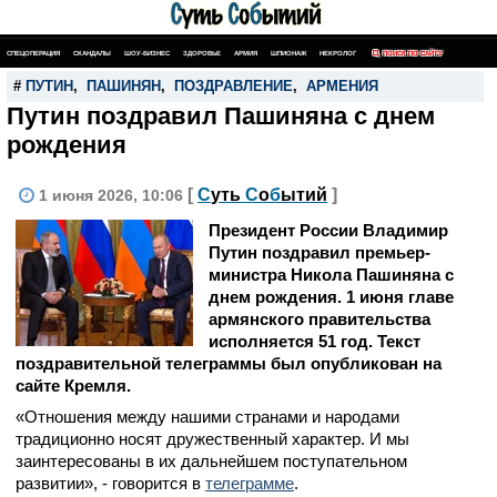
СПЕЦОПЕРАЦИЯ
СКАНДАЛЫ
ШОУ-БИЗНЕС
ЗДОРОВЬЕ
АРМИЯ
ШПИОНАЖ
НЕКРОЛОГ
ПОИСК ПО САЙТУ
#
ПУТИН
,
ПАШИНЯН
,
ПОЗДРАВЛЕНИЕ
,
АРМЕНИЯ
Путин поздравил Пашиняна с днем
рождения
[
С
уть
С
о
б
ытий
]
1 июня 2026, 10:06
Президент России Владимир
Путин поздравил премьер-
министра Никола Пашиняна с
днем рождения. 1 июня главе
армянского правительства
исполняется 51 год. Текст
поздравительной телеграммы был опубликован на
сайте Кремля.
«Отношения между нашими странами и народами
традиционно носят дружественный характер. И мы
заинтересованы в их дальнейшем поступательном
развитии», - говорится в
телеграмме
.