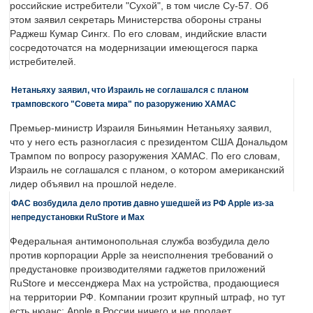
российские истребители "Сухой", в том числе Су-57. Об
этом заявил секретарь Министерства обороны страны
Раджеш Кумар Сингх. По его словам, индийские власти
сосредоточатся на модернизации имеющегося парка
истребителей.
Нетаньяху заявил, что Израиль не соглашался с планом
трамповского "Совета мира" по разоружению ХАМАС
Премьер-министр Израиля Биньямин Нетаньяху заявил,
что у него есть разногласия с президентом США Дональдом
Трампом по вопросу разоружения ХАМАС. По его словам,
Израиль не соглашался с планом, о котором американский
лидер объявил на прошлой неделе.
ФАС возбудила дело против давно ушедшей из РФ Apple из-за
непредустановки RuStore и Max
Федеральная антимонопольная служба возбудила дело
против корпорации Apple за неисполнения требований о
предустановке производителями гаджетов приложений
RuStore и мессенджера Max на устройства, продающиеся
на территории РФ. Компании грозит крупный штраф, но тут
есть нюанс: Apple в России ничего и не продает.