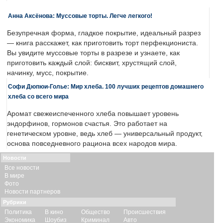
Анна Аксёнова: Муссовые торты. Легче легкого!
Безупречная форма, гладкое покрытие, идеальный разрез
— книга расскажет, как приготовить торт перфекциониста.
Вы увидите муссовые торты в разрезе и узнаете, как
приготовить каждый слой: бисквит, хрустящий слой,
начинку, мусс, покрытие.
Софи Дюпюи-Голье: Мир хлеба. 100 лучших рецептов домашнего
хлеба со всего мира
Аромат свежеиспеченного хлеба повышает уровень
эндорфинов, гормонов счастья. Это работает на
генетическом уровне, ведь хлеб — универсальный продукт,
основа повседневного рациона всех народов мира.
Новости
Все новости
В мире
Фото
Новости партнеров
Рубрики
Политика
В кино
Общество
Происшествия
Экономика
Шоубиз
Криминал
Авто