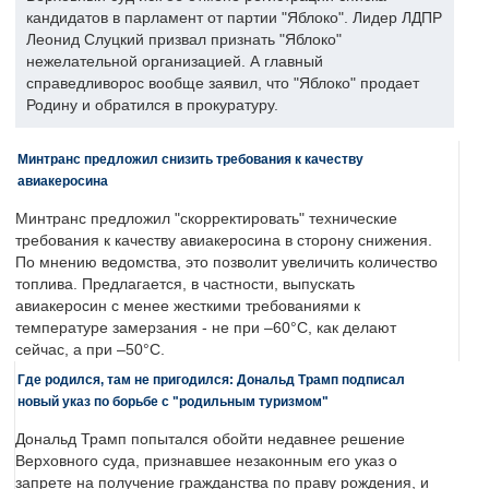
кандидатов в парламент от партии "Яблоко". Лидер ЛДПР
Леонид Слуцкий призвал признать "Яблоко"
нежелательной организацией. А главный
справедливорос вообще заявил, что "Яблоко" продает
Родину и обратился в прокуратуру.
Минтранс предложил снизить требования к качеству
авиакеросина
Минтранс предложил "скорректировать" технические
требования к качеству авиакеросина в сторону снижения.
По мнению ведомства, это позволит увеличить количество
топлива. Предлагается, в частности, выпускать
авиакеросин с менее жесткими требованиями к
температуре замерзания - не при –60°C, как делают
сейчас, а при –50°C.
Где родился, там не пригодился: Дональд Трамп подписал
новый указ по борьбе с "родильным туризмом"
Дональд Трамп попытался обойти недавнее решение
Верховного суда, признавшее незаконным его указ о
запрете на получение гражданства по праву рождения, и